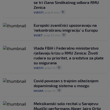
okosnica tima"
se tri člana Sindikalnog odbora RMU
0
NOGOMET
|
prije 3 h
|
Zenica
0
VIJESTI
|
prije 6 min
|
Europski zvaničnici upozoravaju na
'nekontroliranu imigraciju' u Europu
0
SVIJET
|
prije 23 min
|
Vlada FBiH i Federalno ministarstvo
rješavaju krizu u RMU Zenica: Životi
rudara su prioritet, a sredstva za plate
su osigurana
0
VIJESTI
|
prije 1 h
|
Covid povezan s trajnim oštećenjem
dopaminskog sistema u mozgu
0
NAUKA
|
prije 1 h
|
Meksikanski solo recital u Sarajevu:
Muzički performans Abner Jairo Ortiz