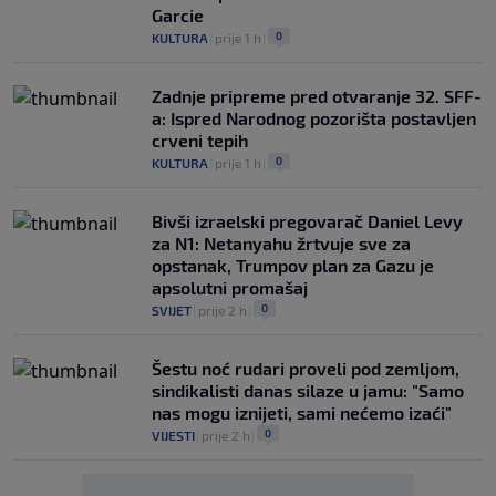
Garcie
0
KULTURA
|
prije 1 h
|
Zadnje pripreme pred otvaranje 32. SFF-
a: Ispred Narodnog pozorišta postavljen
crveni tepih
0
KULTURA
|
prije 1 h
|
Bivši izraelski pregovarač Daniel Levy
za N1: Netanyahu žrtvuje sve za
opstanak, Trumpov plan za Gazu je
apsolutni promašaj
0
SVIJET
|
prije 2 h
|
Šestu noć rudari proveli pod zemljom,
sindikalisti danas silaze u jamu: "Samo
nas mogu iznijeti, sami nećemo izaći"
0
VIJESTI
|
prije 2 h
|