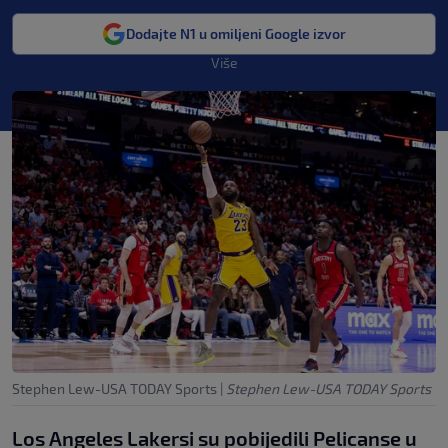
Dodajte N1 u omiljeni Google izvor
Više
Stephen Lew-USA TODAY Sports
|
Stephen Lew-USA TODAY Sports
Los Angeles Lakersi su pobijedili Pelicanse u