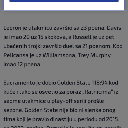
Lebron je utakmicu završio sa 23 poena, Davis
je imao 20 uz 15 skokova, a Russell je uz pet
ubačenih trojki završio duel sa 21 poenom. Kod
Pelicansa je uz Williamsona, Trey Murphy
imao 12 poena.
Sacramento je dobio Golden State 118:94 kod
kuće i tako se osvetio za poraz „Ratnicima“ iz
sedme utakmice u play-off seriji prošle
sezone. Golden State nije bio ni sjenka onog
tima koji je pravio dinastiju u periodu od 2015.