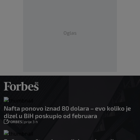
Oglas
Nafta ponovo iznad 80 dolara – evo koliko je
dizel u BiH poskupio od februara
FORBES
|
prije 3 h