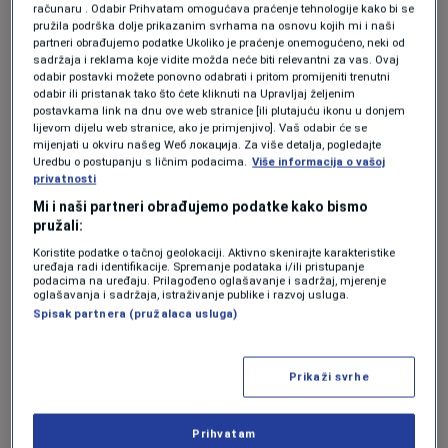
tima iz Los Angelesa.
računaru . Odabir Prihvatam omogućava praćenje tehnologije kako bi se
pružila podrška dolje prikazanim svrhama na osnovu kojih mi i naši
partneri obrađujemo podatke Ukoliko je praćenje onemogućeno, neki od
sadržaja i reklama koje vidite možda neće biti relevantni za vas. Ovaj
odabir postavki možete ponovno odabrati i pritom promijeniti trenutni
odabir ili pristanak tako što ćete kliknuti na Upravljaj željenim
postavkama link na dnu ove web stranice [ili plutajuću ikonu u donjem
lijevom dijelu web stranice, ako je primjenjivo]. Vaš odabir će se
mijenjati u okviru našeg Wеб локација. Za više detalja, pogledajte
Uredbu o postupanju s ličnim podacima.
Više informacija o vašoj
privatnosti
Mi i naši partneri obrađujemo podatke kako bismo
What. A. Game.
pic.twitter.com/Nc66jcPPFD
pružali:
Koristite podatke o tačnoj geolokaciji. Aktivno skenirajte karakteristike
uređaja radi identifikacije. Spremanje podataka i/ili pristupanje
podacima na uređaju. Prilagođeno oglašavanje i sadržaj, mjerenje
oglašavanja i sadržaja, istraživanje publike i razvoj usluga.
Spisak partnera (pružalaca usluga)
— Los Angeles Lakers (@Lakers)
April 17, 2024
Prikaži svrhe
Prihvatam