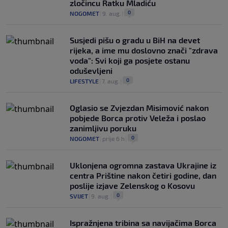
zločincu Ratku Mladiću
0
NOGOMET
|
9. aug.
|
Susjedi pišu o gradu u BiH na devet
rijeka, a ime mu doslovno znači "zdrava
voda": Svi koji ga posjete ostanu
oduševljeni
0
LIFESTYLE
|
7. aug.
|
Oglasio se Zvjezdan Misimović nakon
pobjede Borca protiv Veleža i poslao
zanimljivu poruku
0
NOGOMET
|
prije 6 h
|
Uklonjena ogromna zastava Ukrajine iz
centra Prištine nakon četiri godine, dan
poslije izjave Zelenskog o Kosovu
0
SVIJET
|
9. aug.
|
Ispražnjena tribina sa navijačima Borca