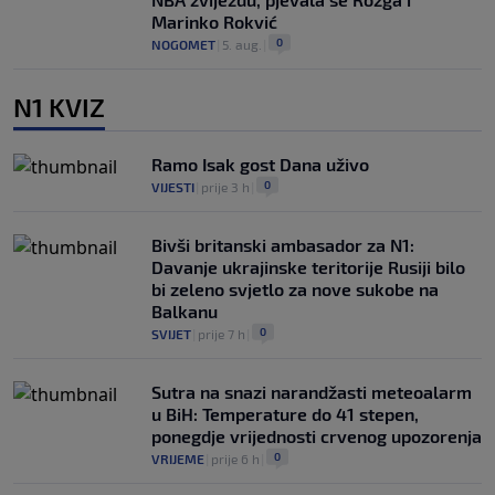
Marinko Rokvić
0
NOGOMET
|
5. aug.
|
N1 KVIZ
Ramo Isak gost Dana uživo
0
VIJESTI
|
prije 3 h
|
Bivši britanski ambasador za N1:
Davanje ukrajinske teritorije Rusiji bilo
bi zeleno svjetlo za nove sukobe na
Balkanu
0
SVIJET
|
prije 7 h
|
Sutra na snazi narandžasti meteoalarm
u BiH: Temperature do 41 stepen,
ponegdje vrijednosti crvenog upozorenja
0
VRIJEME
|
prije 6 h
|