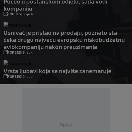
Počeo u poštanskom odjelu, sada vodi
kompaniju
FORBES
|
prije 4 h
Osnivač je pristao na prodaju, poznato šta
čeka drugu najveću evropsku niskobudžetnu
aviokompaniju nakon preuzimanja
FORBES
|
9. aug.
Vrsta ljubavi koja se najviše zanemaruje
FORBES
|
9. aug.
Oglas