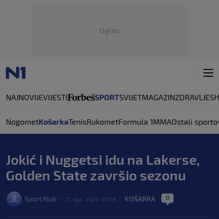
Oglas
NAJNOVIJE
VIJESTI
SPORT
SVIJET
MAGAZIN
ZDRAVLJE
S
Nogomet
Košarka
Tenis
Rukomet
Formula 1
MMA
Ostali sporto
Jokić i Nuggetsi idu na Lakerse,
Golden State završio sezonu
0
Sport Klub
KOŠARKA
|
17. apr. 2024. 07:59
|
|