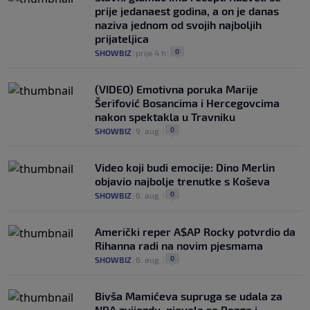
prije jedanaest godina, a on je danas
naziva jednom od svojih najboljih
prijateljica
0
SHOWBIZ
|
prije 4 h
|
(VIDEO) Emotivna poruka Marije
Šerifović Bosancima i Hercegovcima
nakon spektakla u Travniku
0
SHOWBIZ
|
9. aug.
|
Video koji budi emocije: Dino Merlin
objavio najbolje trenutke s Koševa
0
SHOWBIZ
|
6. aug.
|
Američki reper A$AP Rocky potvrdio da
Rihanna radi na novim pjesmama
0
SHOWBIZ
|
6. aug.
|
Bivša Mamićeva supruga se udala za
NBA zvijezdu, pjevala se Rozga i