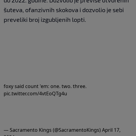
do 2022. godine. Dozvolio je previše otvorenih
šuteva, ofanzivnih skokova i dozvolio je sebi
preveliki broj izgubljenih lopti.
foxy said count 'em: one. two. three.
pic.twitter.com/4vtEoQTg4u
— Sacramento Kings (@SacramentoKings)
April 17,