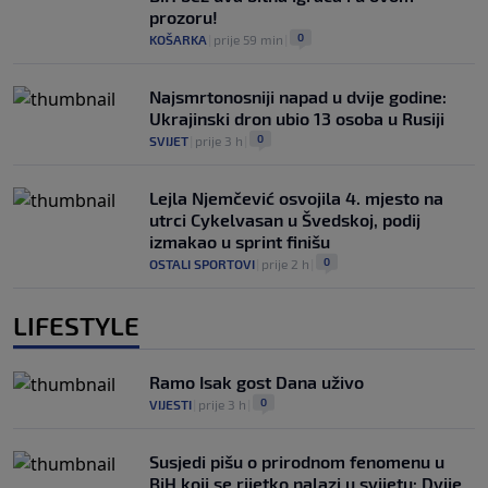
prozoru!
0
KOŠARKA
|
prije 59 min
|
Najsmrtonosniji napad u dvije godine:
Ukrajinski dron ubio 13 osoba u Rusiji
0
SVIJET
|
prije 3 h
|
Lejla Njemčević osvojila 4. mjesto na
utrci Cykelvasan u Švedskoj, podij
izmakao u sprint finišu
0
OSTALI SPORTOVI
|
prije 2 h
|
LIFESTYLE
Ramo Isak gost Dana uživo
0
VIJESTI
|
prije 3 h
|
Susjedi pišu o prirodnom fenomenu u
BiH koji se rijetko nalazi u svijetu: Dvije