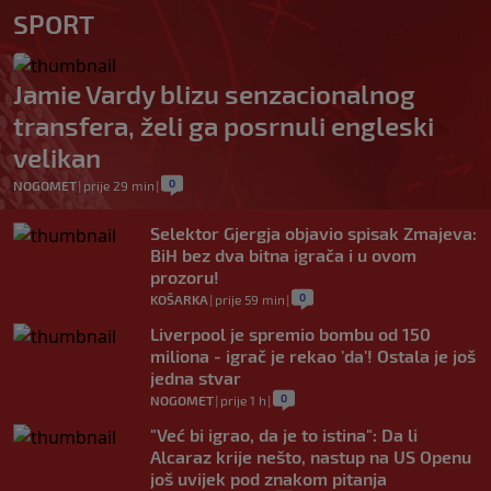
SPORT
Jamie Vardy blizu senzacionalnog
transfera, želi ga posrnuli engleski
velikan
0
NOGOMET
|
prije 29 min
|
Selektor Gjergja objavio spisak Zmajeva:
BiH bez dva bitna igrača i u ovom
prozoru!
0
KOŠARKA
|
prije 59 min
|
Liverpool je spremio bombu od 150
miliona - igrač je rekao 'da'! Ostala je još
jedna stvar
0
NOGOMET
|
prije 1 h
|
"Već bi igrao, da je to istina": Da li
Alcaraz krije nešto, nastup na US Openu
još uvijek pod znakom pitanja