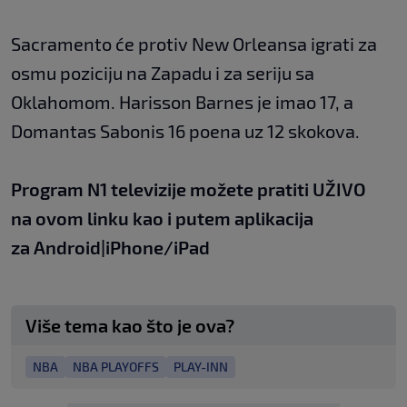
Sacramento će protiv New Orleansa igrati za
osmu poziciju na Zapadu i za seriju sa
Oklahomom. Harisson Barnes je imao 17, a
Domantas Sabonis 16 poena uz 12 skokova.
Program N1 televizije možete pratiti UŽIVO
na
ovom linku
kao i putem aplikacija
za
An
droid
|
iPhone/iPad
Više tema kao što je ova?
NBA
NBA PLAYOFFS
PLAY-INN