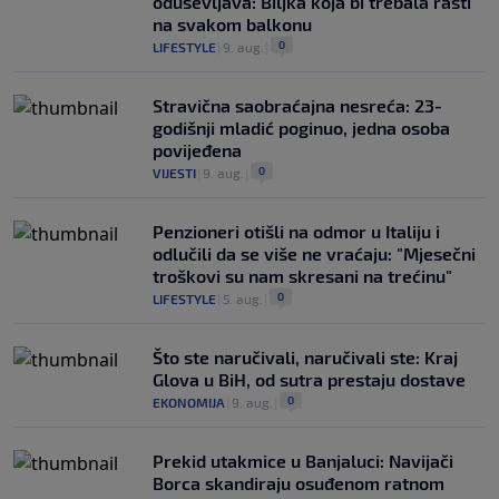
oduševljava: Biljka koja bi trebala rasti
na svakom balkonu
0
LIFESTYLE
|
9. aug.
|
Stravična saobraćajna nesreća: 23-
godišnji mladić poginuo, jedna osoba
povijeđena
0
VIJESTI
|
9. aug.
|
Penzioneri otišli na odmor u Italiju i
odlučili da se više ne vraćaju: "Mjesečni
troškovi su nam skresani na trećinu"
0
LIFESTYLE
|
5. aug.
|
Što ste naručivali, naručivali ste: Kraj
Glova u BiH, od sutra prestaju dostave
0
EKONOMIJA
|
9. aug.
|
Prekid utakmice u Banjaluci: Navijači
Borca skandiraju osuđenom ratnom