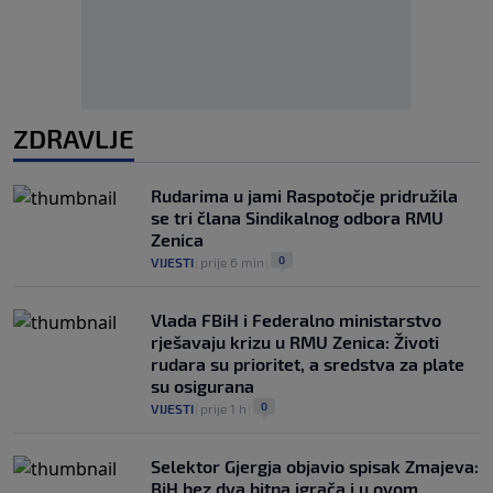
ZDRAVLJE
Rudarima u jami Raspotočje pridružila
se tri člana Sindikalnog odbora RMU
Zenica
0
VIJESTI
|
prije 6 min
|
Vlada FBiH i Federalno ministarstvo
rješavaju krizu u RMU Zenica: Životi
rudara su prioritet, a sredstva za plate
su osigurana
0
VIJESTI
|
prije 1 h
|
Selektor Gjergja objavio spisak Zmajeva:
BiH bez dva bitna igrača i u ovom