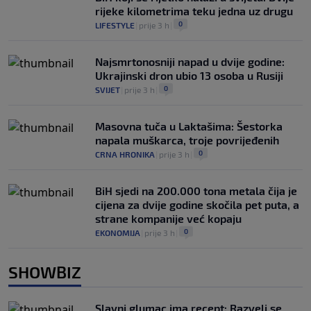
rijeke kilometrima teku jedna uz drugu
0
LIFESTYLE
|
prije 3 h
|
Najsmrtonosniji napad u dvije godine:
Ukrajinski dron ubio 13 osoba u Rusiji
0
SVIJET
|
prije 3 h
|
Masovna tuča u Laktašima: Šestorka
napala muškarca, troje povrijeđenih
0
CRNA HRONIKA
|
prije 3 h
|
BiH sjedi na 200.000 tona metala čija je
cijena za dvije godine skočila pet puta, a
strane kompanije već kopaju
0
EKONOMIJA
|
prije 3 h
|
SHOWBIZ
Slavni glumac ima recept: Razveli se