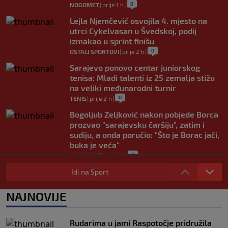
0
NOGOMET
|
prije 1 h
|
Lejla Njemčević osvojila 4. mjesto na
utrci Cykelvasan u Švedskoj, podij
izmakao u sprint finišu
0
OSTALI SPORTOVI
|
prije 2 h
|
Sarajevo ponovo centar juniorskog
tenisa: Mladi talenti iz 25 zemalja stižu
na veliki međunarodni turnir
0
TENIS
|
prije 2 h
|
Bogoljub Zeljković nakon pobjede Borca
prozvao "sarajevsku čaršiju", zatim i
sudiju, a onda poručio: "Što je Borac jači,
buka je veća"
0
NOGOMET
|
prije 2 h
|
Nova kriza potresa FIFA-u: Gianni
Idi na Sport
Infantino je sada optužen za "obmanu"
0
NOGOMET
|
prije 2 h
|
NAJNOVIJE
Kerim Alajbegović tek stigao, a legende
Juventusa već oduševljene: "Može biti
Rudarima u jami Raspotočje pridružila