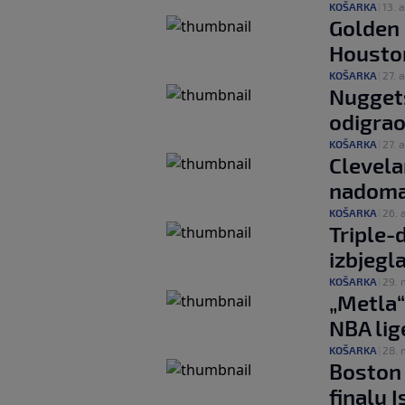
KOŠARKA
|
13. a
Golden 
Houston
KOŠARKA
|
27. a
Nuggets
odigrao
KOŠARKA
|
27. a
Clevela
nadomak
KOŠARKA
|
26. 
Triple-
izbjegl
KOŠARKA
|
29. 
„Metla“
NBA lig
KOŠARKA
|
28. 
Boston 
finalu 