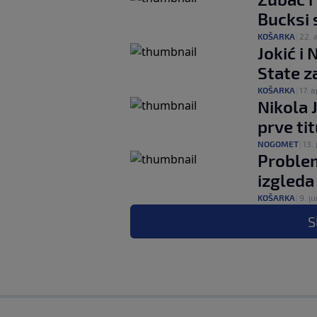
Bucksi 
KOŠARKA
|
22. 
Jokić i
State z
KOŠARKA
|
17. a
Nikola 
prve tit
NOGOMET
|
13. 
Problem
izgleda
KOŠARKA
|
9. ju
S