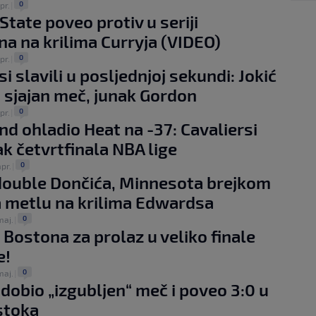
0
pr.
|
State poveo protiv u seriji
a na krilima Curryja (VIDEO)
0
pr.
|
i slavili u posljednjoj sekundi: Jokić
 sjajan meč, junak Gordon
0
pr.
|
nd ohladio Heat na -37: Cavaliersi
 četvrtfinala NBA lige
0
apr.
|
double Dončića, Minnesota brejkom
a metlu na krilima Edwardsa
0
maj.
|
 Bostona za prolaz u veliko finale
e!
0
maj.
|
dobio „izgubljen“ meč i poveo 3:0 u
Istoka