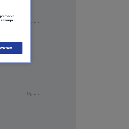
 Spremanje
ašavanja i
Oglas
hvatam
Oglas