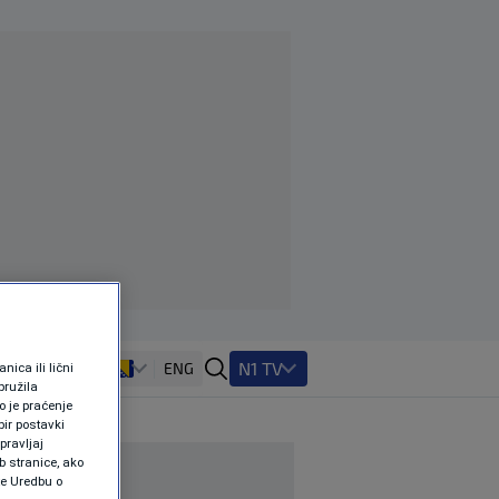
N1 TV
ENG
ica ili lični
pružila
 je praćenje
ir postavki
pravljaj
b stranice, ako
te Uredbu o