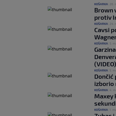
KOŠARKA
|
26. 
Brown v
protiv 
KOŠARKA
|
24. 
Cavsi po
Wagner 
KOŠARKA
|
5. m
Garzina
Denvera
(VIDEO
KOŠARKA
|
5. m
Dončić 
izborio
KOŠARKA
|
4. m
Maxey k
sekundi
KOŠARKA
|
1. ma
Zubac i 