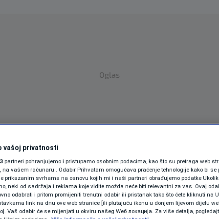
Oglas
 vašoj privatnosti
SPORT
SVIJET
MAGAZIN
3
partneri pohranjujemo i pristupamo osobnim podacima, kao što su pretraga web stran
ori, na vašem računaru . Odabir Prihvatam omogućava praćenje tehnologije kako bi se 
ZDRAVLJE
je prikazanim svrhama na osnovu kojih mi i naši partneri obrađujemo podatke Ukoliko
 neki od sadržaja i reklama koje vidite možda neće biti relevantni za vas. Ovaj odab
no odabrati i pritom promijeniti trenutni odabir ili pristanak tako što ćete kliknuti na U
SHOWBIZ
tavkama link na dnu ove web stranice [ili plutajuću ikonu u donjem lijevom dijelu we
vo]. Vaš odabir će se mijenjati u okviru našeg Wеб локација. Za više detalja, pogledaj