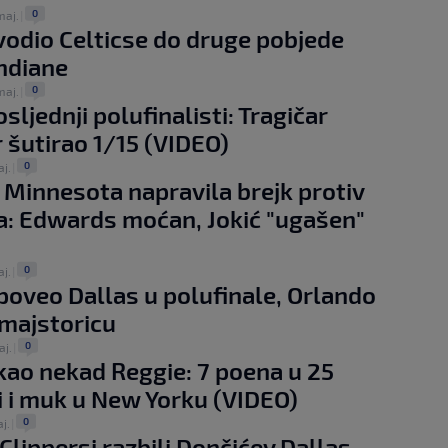
0
maj.
|
odio Celticse do druge pobjede
Indiane
0
maj.
|
sljednji polufinalisti: Tragičar
šutirao 1/15 (VIDEO)
0
aj.
|
 Minnesota napravila brejk protiv
: Edwards moćan, Jokić "ugašen"
)
0
aj.
|
poveo Dallas u polufinale, Orlando
 majstoricu
0
aj.
|
ao nekad Reggie: 7 poena u 25
 i muk u New Yorku (VIDEO)
0
j.
|
Clippersi razbili Dončićev Dallas,