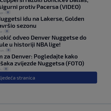
sigurni protiv Pacersa (VIDEO)
0
apr.
|
 Nuggetsi idu na Lakerse, Golden
avršio sezonu
0
pr.
|
Jokić odveo Denver Nuggetse do
ule u historiji NBA lige!
0
jun.
|
 za Denver: Pogledajte kako
 šaka zvijezde Nuggetsa (FOTO)
0
n.
|
ljedeća
stranica