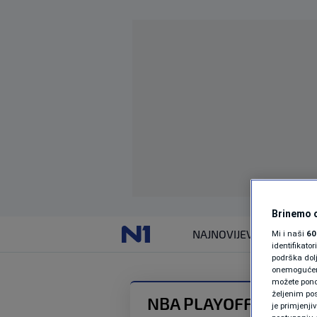
Brinemo o
NAJNOVIJE
VIJESTI
Mi i naši
60
identifikat
podrška dol
onemogućeno,
možete ponov
željenim pos
NBA PLAYOFFS
je primjenji