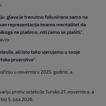
u.
nju, glava je trenutno fokusirana samo na
 kao reprezentacija imamo mentalitet da
ikoga ne plašimo, niti ćemo se plašiti."
,
avio:
lesile, ali isto tako vjerujemo u svoje
etsko prvenstvo"
.
počinju u novembru 2025. godine, a
vanju protiv selekcije Turske 27. novembra, a
iji 5. jula 2026.