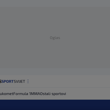
Oglas
SPORT
SVIJET
MAGAZIN
ukomet
Formula 1
MMA
Ostali sportovi
ZDRAVLJE