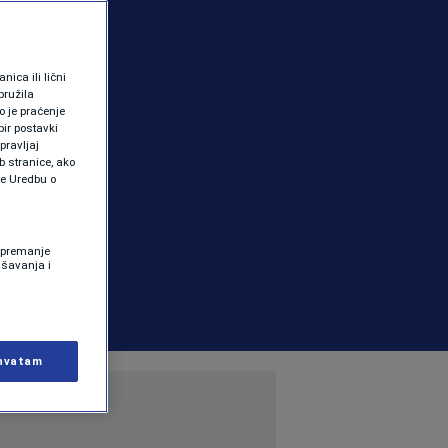
ica ili lični
pružila
 je praćenje
ir postavki
pravljaj
b stranice, ako
te Uredbu o
 Spremanje
ašavanja i
hvatam