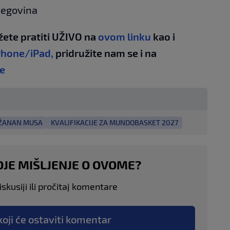
rcegovina
žete pratiti UŽIVO na
ovom linku
kao i
Phone/iPad,
pridružite nam se i na
e
ŽANAN MUSA
KVALIFIKACIJE ZA MUNDOBASKET 2027
OJE MIŠLJENJE O OVOME?
skusiji ili pročitaj komentare
koji će ostaviti komentar