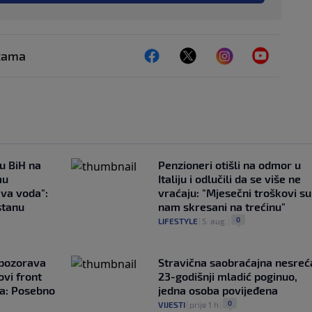
ežama
 u BiH na
Penzioneri otišli na odmor u
mu
Italiju i odlučili da se više ne
ava voda":
vraćaju: "Mjesečni troškovi su
stanu
nam skresani na trećinu"
0
LIFESTYLE
|
5. aug.
|
upozorava
Stravična saobraćajna nesreć
vi front
23-godišnji mladić poginuo,
ta: Posebno
jedna osoba povijeđena
0
VIJESTI
|
prije 1 h
|