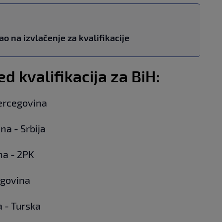
o na izvlačenje za kvalifikacije
 kvalifikacija za BiH:
Hercegovina
na - Srbija
na - 2PK
egovina
a - Turska