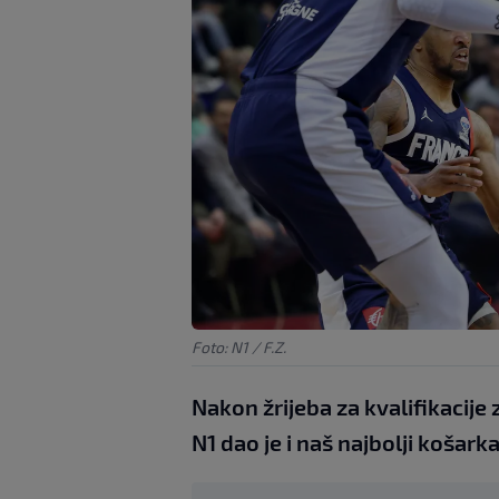
Foto: N1 / F.Z.
Nakon žrijeba za kvalifikacije
N1 dao je i naš najbolji košar