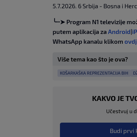
5.7.2026. 6 Srbija - Bosna i He
╰┈➤ Program N1 televizije mo
putem aplikacija za
An
droid
|
i
WhatsApp kanalu klikom
ovdj
Više tema kao što je ova?
KOŠARKAŠKA REPREZENTACIJA BIH
D
KAKVO JE TV
Učestvuj u di
Budi prvi 