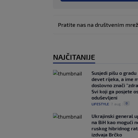
Pratite nas na društvenim mr
NAJČITANIJE
Susjedi pišu o gradu
devet rijeka, a ime 
doslovno znači "zdr
Svi koji ga posjete o
oduševljeni
0
LIFESTYLE
|
7. aug.
|
Ukrajinski general 
na BiH kao mogući no
ruskog hibridnog ra
izdvaja Brčko