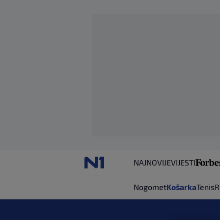
NAJNOVIJE
VIJESTI
Nogomet
Košarka
Tenis
R