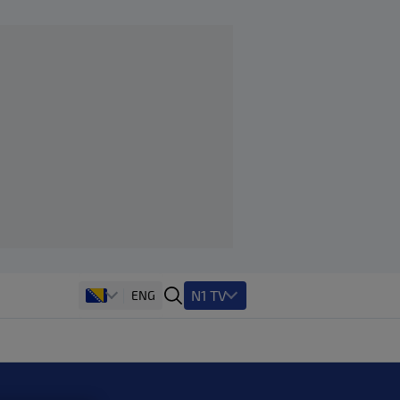
N1 TV
ENG