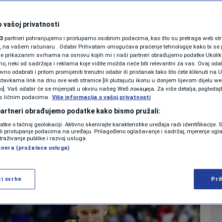
SHOWBIZ
e poštujemo, nikoga
KOLUMNE
 vašoj privatnosti
3
partneri pohranjujemo i pristupamo osobnim podacima, kao što su pretraga web stran
ori, na vašem računaru . Odabir Prihvatam omogućava praćenje tehnologije kako bi se 
je prikazanim svrhama na osnovu kojih mi i naši partneri obrađujemo podatke Ukoliko
 neki od sadržaja i reklama koje vidite možda neće biti relevantni za vas. Ovaj odab
PODCAST
no odabrati i pritom promijeniti trenutni odabir ili pristanak tako što ćete kliknuti na U
0
5. 20:47
KOŠARKA
komentara
|
|
tavkama link na dnu ove web stranice [ili plutajuću ikonu u donjem lijevom dijelu we
N1 SPECIJAL
vo]. Vaš odabir će se mijenjati u okviru našeg Wеб локација. Za više detalja, pogledaj
s ličnim podacima.
Više informacija o vašoj privatnosti
FENOMENI
 partneri obrađujemo podatke kako bismo pružali:
Više
datke o tačnoj geolokaciji. Aktivno skenirajte karakteristike uređaja radi identifikacije.
NEISTRAŽENO
ili pristupanje podacima na uređaju. Prilagođeno oglašavanje i sadržaj, mjerenje ogl
traživanje publike i razvoj usluga.
tnera (pružalaca usluga)
VIRALNO
FOTO
ži svrhe
Pri
PROMO
VIDEO