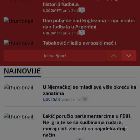
historiji fudbala
0
NOGOMET
|
prije 2 h
|
Dan pobjede nad Englezima – nacionalni
dan fudbala u Argentini
0
NOGOMET
|
prije 2 h
|
Tabaković riješio evropski meč i
Salzburgu donio pobjedu (VIDEO)
Idi na Sport
0
NOGOMET
|
6. aug.
|
Allah, Allah, Allah, Allah… Mohamed
NAJNOVIJE
Salah! (VIDEO)
0
NOGOMET
|
6. aug.
|
U Njemačkoj se mladi sve više okreću ka
zanatima
0
NOVI DAN
|
prije 1 min
|
Lakić poručio parlamentarcima u FBiH:
Ne igrajte se sa sudbinama rudara,
moraju biti zbrinuti na najadekvatniji
način