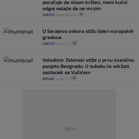
poručuje da nisam kršten, meni kućni
odgoj nalaže da ne mrzim
0
VIJESTI
|
prije 56 min
|
U Sarajevo uskoro stižu lideri europskih
gradova
0
VIJESTI
|
prije 1 h
|
Volodimir Zelenski stiže u prvu zvaničnu
posjetu Beogradu: U subotu će održati
sastanak sa Vučićem
0
REGIJA
|
prije 1 h
|
Oglas