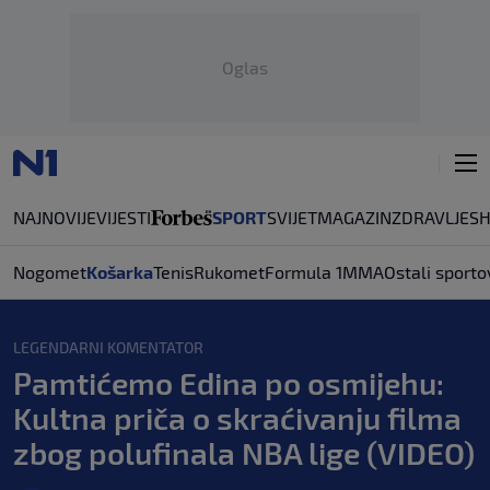
Oglas
NAJNOVIJE
VIJESTI
SPORT
SVIJET
MAGAZIN
ZDRAVLJE
S
Nogomet
Košarka
Tenis
Rukomet
Formula 1
MMA
Ostali sporto
LEGENDARNI KOMENTATOR
Pamtićemo Edina po osmijehu:
Kultna priča o skraćivanju filma
zbog polufinala NBA lige (VIDEO)