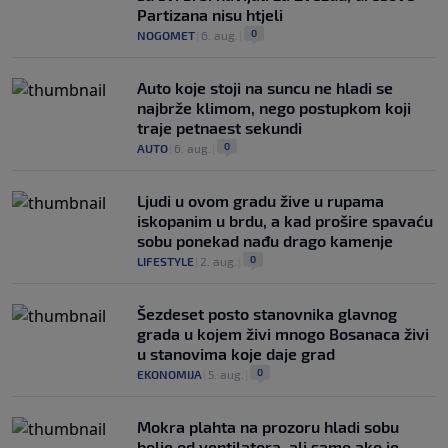
Partizana nisu htjeli
0
NOGOMET
|
6. aug.
|
Auto koje stoji na suncu ne hladi se
najbrže klimom, nego postupkom koji
traje petnaest sekundi
0
AUTO
|
6. aug.
|
Ljudi u ovom gradu žive u rupama
iskopanim u brdu, a kad prošire spavaću
sobu ponekad nađu drago kamenje
0
LIFESTYLE
|
2. aug.
|
Šezdeset posto stanovnika glavnog
grada u kojem živi mnogo Bosanaca živi
u stanovima koje daje grad
0
EKONOMIJA
|
5. aug.
|
Mokra plahta na prozoru hladi sobu
bolje od ventilatora, ali samo ako je