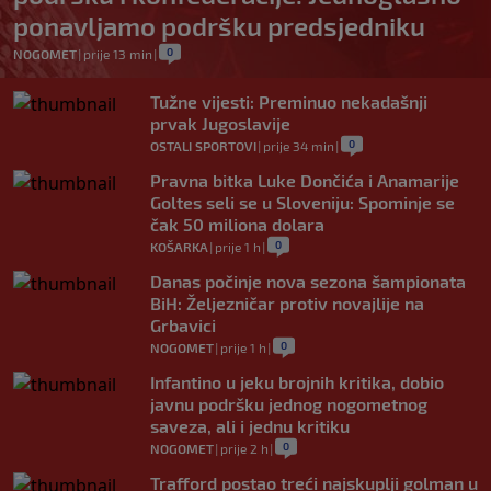
ponavljamo podršku predsjedniku
0
NOGOMET
|
prije 13 min
|
Tužne vijesti: Preminuo nekadašnji
prvak Jugoslavije
0
OSTALI SPORTOVI
|
prije 34 min
|
Pravna bitka Luke Dončića i Anamarije
Goltes seli se u Sloveniju: Spominje se
čak 50 miliona dolara
0
KOŠARKA
|
prije 1 h
|
Danas počinje nova sezona šampionata
BiH: Željezničar protiv novajlije na
Grbavici
0
NOGOMET
|
prije 1 h
|
Infantino u jeku brojnih kritika, dobio
javnu podršku jednog nogometnog
saveza, ali i jednu kritiku
0
NOGOMET
|
prije 2 h
|
Trafford postao treći najskuplji golman u