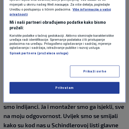
donio nesvakidašnju odluku. Film je, uz pomoć
mijenjati u okviru našeg Wеб локација. Za više detalja, pogledajte
Uredbu o postupanju s ličnim podacima.
Više informacija o vašoj
montažera, skraćen za gotovo polovinu
privatnosti
Mi i naši partneri obrađujemo podatke kako bismo
trajanja kako bi televizija stigla na vrijeme
pružali:
uključiti direktan prijenos NBA spektakla.
Koristite podatke o tačnoj geolokaciji. Aktivno skenirajte karakteristike
uređaja radi identifikacije. Spremanje podataka i/ili pristupanje
podacima na uređaju. Prilagođeno oglašavanje i sadržaj, mjerenje
Godinama kasnije, Avdić je o svemu govorio
oglašavanja i sadržaja, istraživanje publike i razvoj usluga.
Spisak partnera (pružalaca usluga)
kroz šalu i s prepoznatljivim smislom za
humor.
Prikaži svrhe
"Istina je to. To smo u montaži isjekli, a ljudi su
sutradan pisali mailove kako je ovo sramota,
Prihvatam
da nismo u stanju ni čitav film pustiti, kakvi
smo indijanci. Ja i montažer smo ga isjekli, sve
na moju odgovornost. Uvijek smo se smijali
kako su kod nas u Schindlerovoj listi glavne