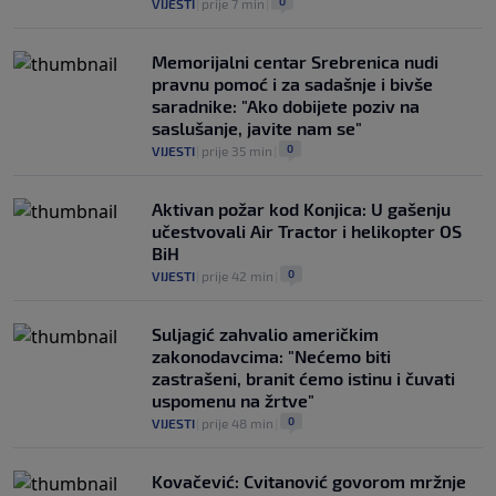
0
VIJESTI
|
prije 7 min
|
Memorijalni centar Srebrenica nudi
pravnu pomoć i za sadašnje i bivše
saradnike: "Ako dobijete poziv na
saslušanje, javite nam se"
0
VIJESTI
|
prije 35 min
|
Aktivan požar kod Konjica: U gašenju
učestvovali Air Tractor i helikopter OS
BiH
0
VIJESTI
|
prije 42 min
|
Suljagić zahvalio američkim
zakonodavcima: "Nećemo biti
zastrašeni, branit ćemo istinu i čuvati
uspomenu na žrtve"
0
VIJESTI
|
prije 48 min
|
Kovačević: Cvitanović govorom mržnje