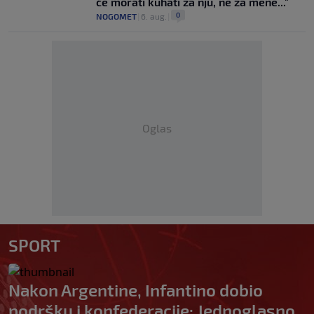
će morati kuhati za nju, ne za mene..."
0
NOGOMET
|
6. aug.
|
Oglas
SPORT
Nakon Argentine, Infantino dobio
podršku i konfederacije: Jednoglasno