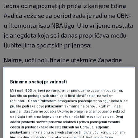
Jedna od najpoznatijih priča iz karijere Edina
Avdića veže se za period kada je radio na OBN-
u i komentarisao NBA ligu. U to vrijeme nastala
je anegdota koja se i danas prepričava među
ljubiteljima sportskih prijenosa.
Naime, uoči polufinalne utakmice Zapadne
konferencije između Utaha i Los Angeles
Lakersa, OBN je emitovao legendarni film
Brinemo o vašoj privatnosti
Schindlerova lista
, ostvarenje koje je osvojilo
Mi i naši
603
partneri pohranjujemo i pristupamo osobnim podacima,
kao što su pretraga web stranica ili lični identifikatori, na vašem
čak sedam Oscara. Međutim, kako je film trajao
računaru . Odabir Prihvatam omogućava praćenje tehnologije kako bi se
pružila podrška dolje prikazanim svrhama na osnovu kojih mi i naši
više od tri sata, postojala je opasnost da
partneri obrađujemo podatke Ukoliko je praćenje onemogućeno, neki od
sadržaja i reklama koje vidite možda neće biti relevantni za vas. Ovaj
prijenos utakmice ne počne na vrijeme.
odabir postavki možete ponovno odabrati i pritom promijeniti trenutni
odabir ili pristanak tako što ćete kliknuti na Upravljaj željenim
Kako bi izbjegao kašnjenje u programu, Avdić je
postavkama link na dnu ove web stranice [ili plutajuću ikonu u donjem
lijevom dijelu web stranice, ako je primjenjivo]. Vaš odabir će se