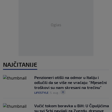
Oglas
NAJČITANIJE
Penzioneri otišli na odmor u Italiju i
odlučili da se više ne vraćaju: "Mjesečni
troškovi su nam skresani na trećinu"
0
LIFESTYLE
|
5. aug.
|
Vučić tokom boravka u BiH: U Čipuljićima
su svi Srbi navijali za Zvezdu, dresove