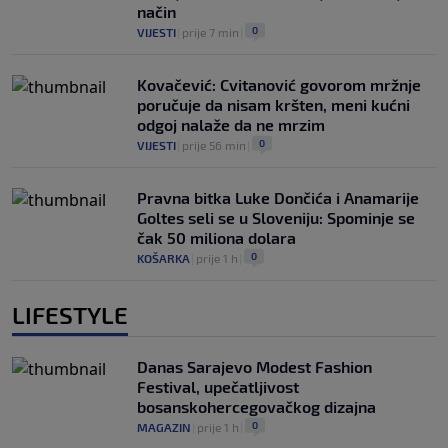
način
0
VIJESTI
|
prije 7 min
|
Kovačević: Cvitanović govorom mržnje
poručuje da nisam kršten, meni kućni
odgoj nalaže da ne mrzim
0
VIJESTI
|
prije 56 min
|
Pravna bitka Luke Dončića i Anamarije
Goltes seli se u Sloveniju: Spominje se
čak 50 miliona dolara
0
KOŠARKA
|
prije 1 h
|
LIFESTYLE
Danas Sarajevo Modest Fashion
Festival, upečatljivost
bosanskohercegovačkog dizajna
0
MAGAZIN
|
prije 1 h
|