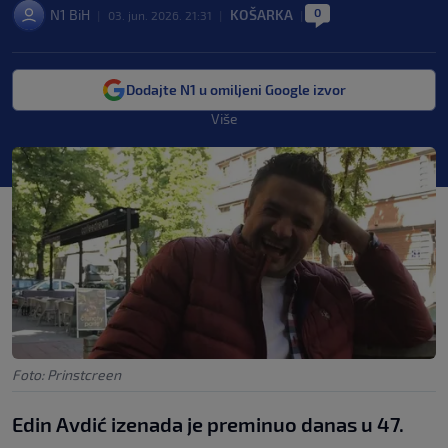
0
N1 BiH
KOŠARKA
|
03. jun. 2026. 21:31
|
|
Dodajte N1 u omiljeni Google izvor
Više
Foto: Prinstcreen
Edin Avdić izenada je preminuo danas u 47.