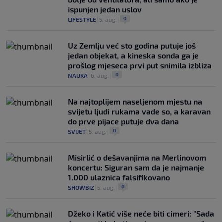
ispunjen jedan uslov
0
LIFESTYLE
|
5. aug.
|
Uz Zemlju već sto godina putuje još
jedan objekat, a kineska sonda ga je
prošlog mjeseca prvi put snimila izbliza
0
NAUKA
|
6. aug.
|
Na najtoplijem naseljenom mjestu na
svijetu ljudi rukama vade so, a karavan
do prve pijace putuje dva dana
0
SVIJET
|
5. aug.
|
Misirlić o dešavanjima na Merlinovom
koncertu: Siguran sam da je najmanje
1.000 ulaznica falsifikovano
0
SHOWBIZ
|
5. aug.
|
Džeko i Katić više neće biti cimeri: "Sada