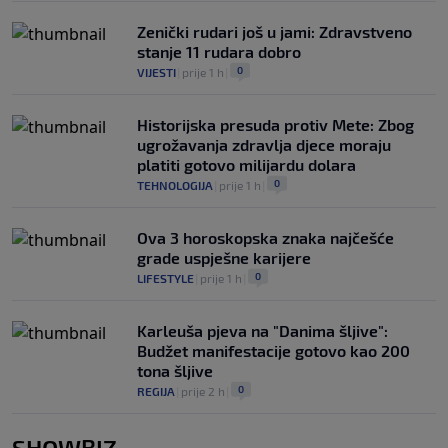
Zenički rudari još u jami: Zdravstveno
stanje 11 rudara dobro
0
VIJESTI
|
prije 1 h
|
Historijska presuda protiv Mete: Zbog
ugrožavanja zdravlja djece moraju
platiti gotovo milijardu dolara
0
TEHNOLOGIJA
|
prije 1 h
|
Ova 3 horoskopska znaka najčešće
grade uspješne karijere
0
LIFESTYLE
|
prije 1 h
|
Karleuša pjeva na "Danima šljive":
Budžet manifestacije gotovo kao 200
tona šljive
0
REGIJA
|
prije 2 h
|
SHOWBIZ