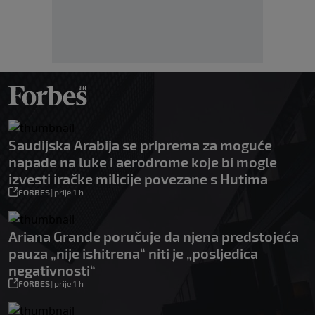
Saudijska Arabija se priprema za moguće
napade na luke i aerodrome koje bi mogle
izvesti iračke milicije povezane s Hutima
FORBES
|
prije 1 h
Ariana Grande poručuje da njena predstojeća
pauza „nije ishitrena“ niti je „posljedica
negativnosti“
FORBES
|
prije 1 h