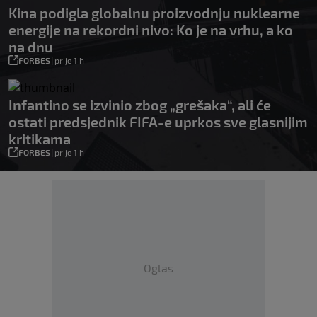
Kina podigla globalnu proizvodnju nuklearne
energije na rekordni nivo: Ko je na vrhu, a ko
na dnu
FORBES
|
prije 1 h
Infantino se izvinio zbog „grešaka“, ali će
ostati predsjednik FIFA-e uprkos sve glasnijim
kritikama
FORBES
|
prije 1 h
Oglas