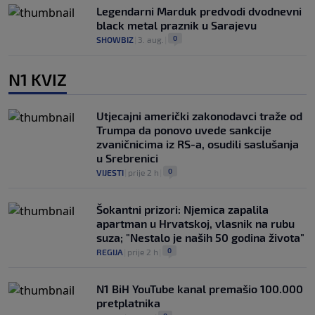
Legendarni Marduk predvodi dvodnevni
black metal praznik u Sarajevu
0
SHOWBIZ
|
3. aug.
|
N1 KVIZ
Utjecajni američki zakonodavci traže od
Trumpa da ponovo uvede sankcije
zvaničnicima iz RS-a, osudili saslušanja
u Srebrenici
0
VIJESTI
|
prije 2 h
|
Šokantni prizori: Njemica zapalila
apartman u Hrvatskoj, vlasnik na rubu
suza; "Nestalo je naših 50 godina života"
0
REGIJA
|
prije 2 h
|
N1 BiH YouTube kanal premašio 100.000
pretplatnika