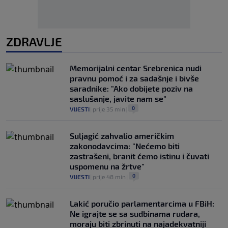
ZDRAVLJE
Memorijalni centar Srebrenica nudi
pravnu pomoć i za sadašnje i bivše
saradnike: "Ako dobijete poziv na
saslušanje, javite nam se"
0
VIJESTI
|
prije 35 min
|
Suljagić zahvalio američkim
zakonodavcima: "Nećemo biti
zastrašeni, branit ćemo istinu i čuvati
uspomenu na žrtve"
0
VIJESTI
|
prije 48 min
|
Lakić poručio parlamentarcima u FBiH:
Ne igrajte se sa sudbinama rudara,
moraju biti zbrinuti na najadekvatniji