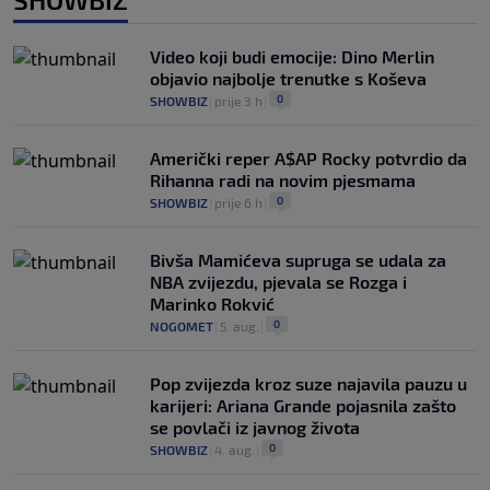
Video koji budi emocije: Dino Merlin
objavio najbolje trenutke s Koševa
0
SHOWBIZ
|
prije 3 h
|
Američki reper A$AP Rocky potvrdio da
Rihanna radi na novim pjesmama
0
SHOWBIZ
|
prije 6 h
|
Bivša Mamićeva supruga se udala za
NBA zvijezdu, pjevala se Rozga i
Marinko Rokvić
0
NOGOMET
|
5. aug.
|
Pop zvijezda kroz suze najavila pauzu u
karijeri: Ariana Grande pojasnila zašto
se povlači iz javnog života
0
SHOWBIZ
|
4. aug.
|