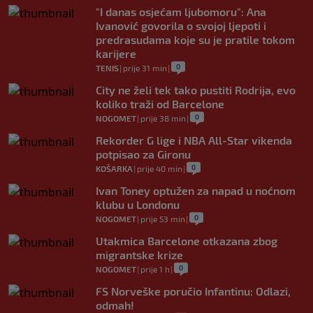
"I danas osjećam ljubomoru": Ana
Ivanović govorila o svojoj ljepoti i
predrasudama koje su je pratile tokom
karijere
0
TENIS
|
prije 31 min
|
City ne želi tek tako pustiti Rodrija, evo
koliko traži od Barcelone
0
NOGOMET
|
prije 38 min
|
Rekorder G lige i NBA All-Star vikenda
potpisao za Gironu
0
KOŠARKA
|
prije 40 min
|
Ivan Toney optužen za napad u noćnom
klubu u Londonu
0
NOGOMET
|
prije 53 min
|
Utakmica Barcelone otkazana zbog
migrantske krize
0
NOGOMET
|
prije 1 h
|
FS Norveške poručio Infantinu: Odlazi,
odmah!