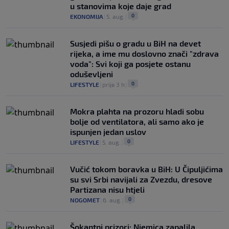
u stanovima koje daje grad
0
EKONOMIJA
|
5. aug.
|
Susjedi pišu o gradu u BiH na devet
rijeka, a ime mu doslovno znači "zdrava
voda": Svi koji ga posjete ostanu
oduševljeni
0
LIFESTYLE
|
prije 3 h
|
Mokra plahta na prozoru hladi sobu
bolje od ventilatora, ali samo ako je
ispunjen jedan uslov
0
LIFESTYLE
|
5. aug.
|
Vučić tokom boravka u BiH: U Čipuljićima
su svi Srbi navijali za Zvezdu, dresove
Partizana nisu htjeli
0
NOGOMET
|
6. aug.
|
Šokantni prizori: Njemica zapalila