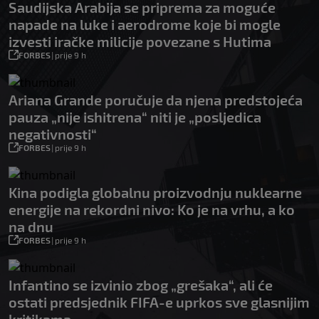
Saudijska Arabija se priprema za moguće
napade na luke i aerodrome koje bi mogle
izvesti iračke milicije povezane s Hutima
FORBES
|
prije 9 h
Ariana Grande poručuje da njena predstojeća
pauza „nije ishitrena“ niti je „posljedica
negativnosti“
FORBES
|
prije 9 h
Kina podigla globalnu proizvodnju nuklearne
energije na rekordni nivo: Ko je na vrhu, a ko
na dnu
FORBES
|
prije 9 h
Infantino se izvinio zbog „grešaka“, ali će
ostati predsjednik FIFA-e uprkos sve glasnijim