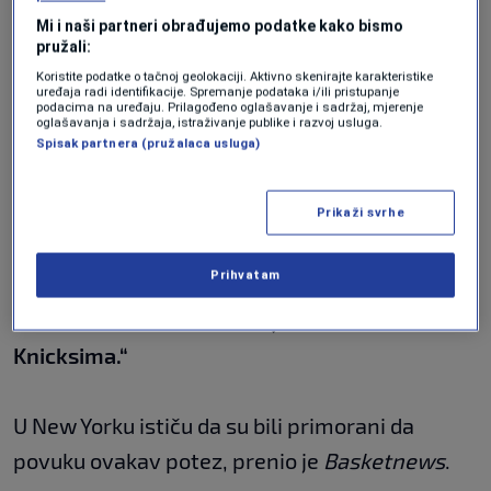
kršenje svih mogućih pravila ugovora, te
Mi i naši partneri obrađujemo podatke kako bismo
civilnog zakona, tako da im nije ništa drugo
pružali:
ostalo osim da tuže“
, prenijeli su tamošnji
Koristite podatke o tačnoj geolokaciji. Aktivno skenirajte karakteristike
uređaja radi identifikacije. Spremanje podataka i/ili pristupanje
mediji.
podacima na uređaju. Prilagođeno oglašavanje i sadržaj, mjerenje
oglašavanja i sadržaja, istraživanje publike i razvoj usluga.
Spisak partnera (pružalaca usluga)
U tužbi stoji da je Rajaković iskoristio Azotama
da bi došao do informacija.
Prikaži svrhe
Prihvatam
„Azotam je sam sebi poslao mejlom nekoliko
dokumenata sa informacijama u vezi sa
Knicksima.“
U New Yorku ističu da su bili primorani da
povuku ovakav potez, prenio je
Basketnews
.