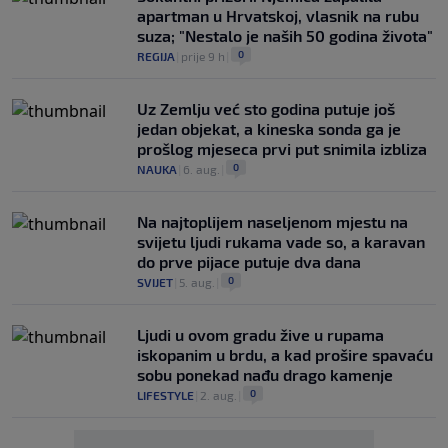
apartman u Hrvatskoj, vlasnik na rubu
suza; "Nestalo je naših 50 godina života"
0
REGIJA
|
prije 9 h
|
Uz Zemlju već sto godina putuje još
jedan objekat, a kineska sonda ga je
prošlog mjeseca prvi put snimila izbliza
0
NAUKA
|
6. aug.
|
Na najtoplijem naseljenom mjestu na
svijetu ljudi rukama vade so, a karavan
do prve pijace putuje dva dana
0
SVIJET
|
5. aug.
|
Ljudi u ovom gradu žive u rupama
iskopanim u brdu, a kad prošire spavaću
sobu ponekad nađu drago kamenje
0
LIFESTYLE
|
2. aug.
|