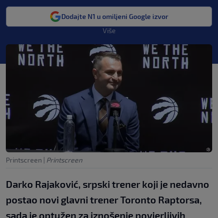
Dodajte N1 u omiljeni Google izvor
Više
Printscreen
|
Printscreen
Darko Rajaković, srpski trener koji je nedavno
postao novi glavni trener Toronto Raptorsa,
sada je optužen za iznošenje povjerljivih