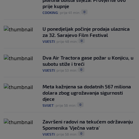
prije kupnje
0
COOKING
|
prije 41 min
|
U ponedjeljak počinje prodaja ulaznica
za 32. Sarajevo Film Festival
0
VIJESTI
|
prije 48 min
|
Dva Air Tractora gase požar u Konjicu, u
subotu stiže i treći
0
VIJESTI
|
prije 53 min
|
Meta kažnjena sa dodatnih 567 miliona
dolara zbog ugrožavanja sigurnosti
djece
0
SVIJET
|
prije 56 min
|
Završeni radovi na tekućem održavanju
Spomenika 'Vječna vatra'
0
VIJESTI
|
prije 58 min
|