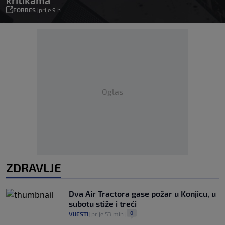
kritikama
FORBES
|
prije 9 h
Oglas
ZDRAVLJE
Dva Air Tractora gase požar u Konjicu, u
subotu stiže i treći
0
VIJESTI
|
prije 53 min
|