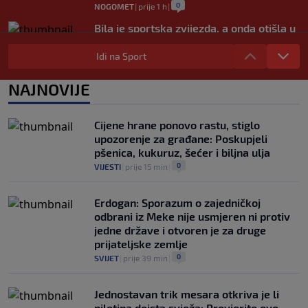
0
NOGOMET
|
prije 1 h
|
Bila je sportska zvijezda, a onda otišla u
penziju: Sada oduševila akrobacijama u
bikiniju (FOTO+VIDEO)
Idi na Sport
0
OSTALI SPORTOVI
|
prije 2 h
|
NAJNOVIJE
Zekić pred prvo kolo protiv Radnika: Dva
igrača van stroja, vrijedno smo radili i
požrtvovano (VIDEO)
Cijene hrane ponovo rastu, stiglo
0
NOGOMET
|
prije 4 h
|
upozorenje za građane: Poskupjeli
pšenica, kukuruz, šećer i biljna ulja
0
VIJESTI
|
prije 15 min
|
Erdogan: Sporazum o zajedničkoj
odbrani iz Meke nije usmjeren ni protiv
jedne države i otvoren je za druge
prijateljske zemlje
0
SVIJET
|
prije 39 min
|
Jednostavan trik mesara otkriva je li
piletina doista svježa: Provjerite ovo