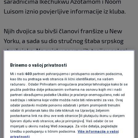
saradnicima Ikechukwu Azotamom i Noom
Luisom iznio povjerljive informacije iz kluba.
Njih dvojica su bivši članovi franšize u New
Yorku, a sada su dio stručnog štaba srpskog
stručnjaka. Na spisku se uz njih trojicu nalazi
još 11 članova.
Brinemo o vašoj privatnosti
Mi i naši
603
partneri pohranjujemo i pristupamo osobnim podacima,
Azotam je navodno iznio na hiljade fascikli.
kao što su pretraga web stranica ili lični identifikatori, na vašem
računaru . Odabir Prihvatam omogućava praćenje tehnologije kako bi se
pružila podrška dolje prikazanim svrhama na osnovu kojih mi i naši
partneri obrađujemo podatke Ukoliko je praćenje onemogućeno, neki od
„Riječ je o veoma povjerljivim dokumentima,
sadržaja i reklama koje vidite možda neće biti relevantni za vas. Ovaj
odabir postavki možete ponovno odabrati i pritom promijeniti trenutni
radi se o izvještajima iz igre, statističkoj knjizi
odabir ili pristanak tako što ćete kliknuti na Upravljaj željenim
postavkama link na dnu ove web stranice [ili plutajuću ikonu u donjem
iz prošle godine, skauting snimcima, ali i
lijevom dijelu web stranice, ako je primjenjivo]. Vaš odabir će se
mijenjati u okviru našeg Wеб локација. Za više detalja, pogledajte
ostale stvari. U Knicksima smatraju da je to
Uredbu o postupanju s ličnim podacima.
Više informacija o vašoj
privatnosti