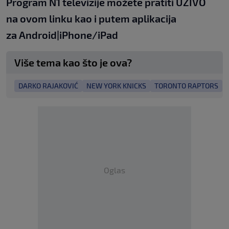
Program N1 televizije možete pratiti UŽIVO
na
ovom linku
kao i putem aplikacija
za
An
droid
|
iPhone/iPad
Više tema kao što je ova?
DARKO RAJAKOVIĆ
NEW YORK KNICKS
TORONTO RAPTORS
Oglas