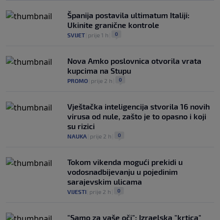
Španija postavila ultimatum Italiji:
Ukinite granične kontrole
0
SVIJET
|
prije 1 h
|
Nova Amko poslovnica otvorila vrata
kupcima na Stupu
0
PROMO
|
prije 2 h
|
Vještačka inteligencija stvorila 16 novih
virusa od nule, zašto je to opasno i koji
su rizici
0
NAUKA
|
prije 2 h
|
Tokom vikenda mogući prekidi u
vodosnadbijevanju u pojedinim
sarajevskim ulicama
0
VIJESTI
|
prije 2 h
|
"Samo za vaše oči": Izraelska "krtica"