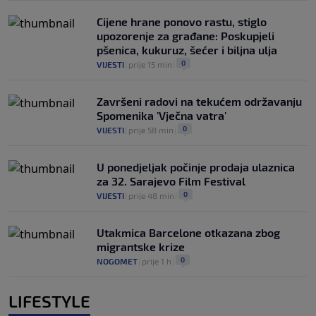
Cijene hrane ponovo rastu, stiglo
upozorenje za građane: Poskupjeli
pšenica, kukuruz, šećer i biljna ulja
0
VIJESTI
|
prije 15 min
|
Završeni radovi na tekućem održavanju
Spomenika 'Vječna vatra'
0
VIJESTI
|
prije 58 min
|
U ponedjeljak počinje prodaja ulaznica
za 32. Sarajevo Film Festival
0
VIJESTI
|
prije 48 min
|
Utakmica Barcelone otkazana zbog
migrantske krize
0
NOGOMET
|
prije 1 h
|
LIFESTYLE