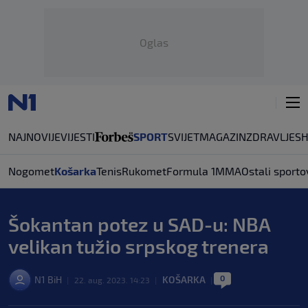
Oglas
NAJNOVIJE
VIJESTI
SPORT
SVIJET
MAGAZIN
ZDRAVLJE
S
Nogomet
Košarka
Tenis
Rukomet
Formula 1
MMA
Ostali sporto
Šokantan potez u SAD-u: NBA
velikan tužio srpskog trenera
0
N1 BiH
KOŠARKA
|
22. aug. 2023. 14:23
|
|