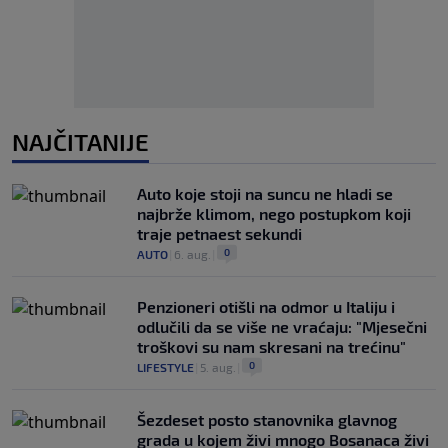
NAJČITANIJE
Auto koje stoji na suncu ne hladi se
najbrže klimom, nego postupkom koji
traje petnaest sekundi
0
AUTO
|
6. aug.
|
Penzioneri otišli na odmor u Italiju i
odlučili da se više ne vraćaju: "Mjesečni
troškovi su nam skresani na trećinu"
0
LIFESTYLE
|
5. aug.
|
Šezdeset posto stanovnika glavnog
grada u kojem živi mnogo Bosanaca živi