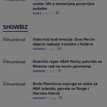
unutar UN-a dostavljala povjerljive
podatke
0
SVIJET
|
prije 2 h
|
SHOWBIZ
Video koji budi emocije: Dino Merlin
objavio najbolje trenutke s Koševa
0
SHOWBIZ
|
6. aug.
|
Američki reper A$AP Rocky potvrdio da
Rihanna radi na novim pjesmama
0
SHOWBIZ
|
6. aug.
|
Bivša Mamićeva supruga se udala za
NBA zvijezdu, pjevala se Rozga i
Marinko Rokvić
0
NOGOMET
|
5. aug.
|