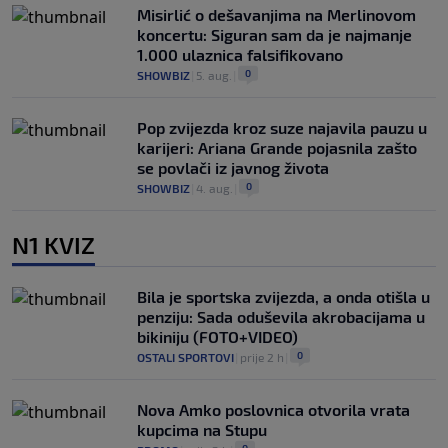
Misirlić o dešavanjima na Merlinovom
koncertu: Siguran sam da je najmanje
1.000 ulaznica falsifikovano
0
SHOWBIZ
|
5. aug.
|
Pop zvijezda kroz suze najavila pauzu u
karijeri: Ariana Grande pojasnila zašto
se povlači iz javnog života
0
SHOWBIZ
|
4. aug.
|
N1 KVIZ
Bila je sportska zvijezda, a onda otišla u
penziju: Sada oduševila akrobacijama u
bikiniju (FOTO+VIDEO)
0
OSTALI SPORTOVI
|
prije 2 h
|
Nova Amko poslovnica otvorila vrata
kupcima na Stupu