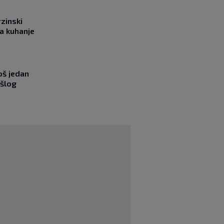
rzinski
a kuhanje
oš jedan
ošlog