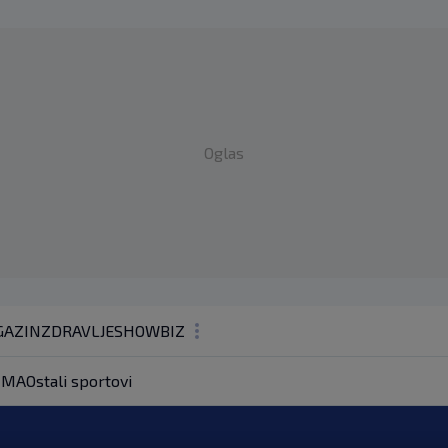
Oglas
AZIN
ZDRAVLJE
SHOWBIZ
KOLUMNE
MA
Ostali sportovi