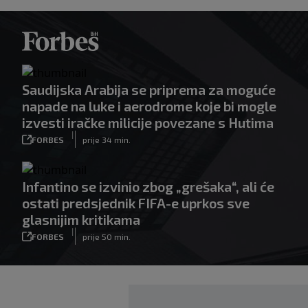
Saudijska Arabija se priprema za moguće
napade na luke i aerodrome koje bi mogle
izvesti iračke milicije povezane s Hutima
|
FORBES
prije 34 min.
Infantino se izvinio zbog „grešaka“, ali će
ostati predsjednik FIFA-e uprkos sve
glasnijim kritikama
|
FORBES
prije 50 min.