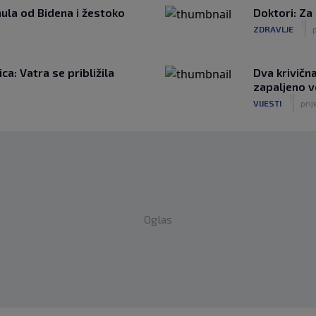
ula od Bidena i žestoko
Doktori: Za
|
ZDRAVLJE
p
a: Vatra se približila
Dva krivičn
zapaljeno v
|
VIJESTI
prij
Oglas