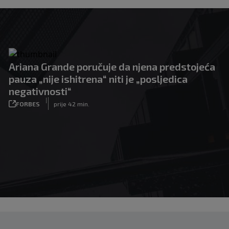
Ariana Grande poručuje da njena predstojeća
pauza „nije ishitrena“ niti je „posljedica
negativnosti“
|
FORBES
prije 42 min.