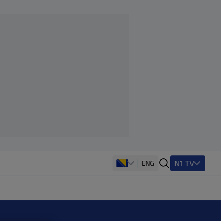
N1 TV
ENG