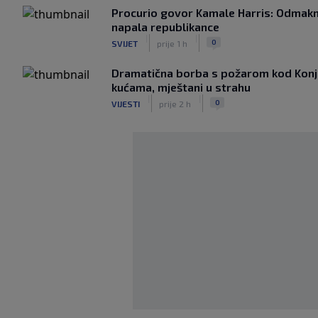
Procurio govor Kamale Harris: Odmakn
napala republikance
|
|
0
SVIJET
prije 1 h
Dramatična borba s požarom kod Konjic
kućama, mještani u strahu
|
|
0
VIJESTI
prije 2 h