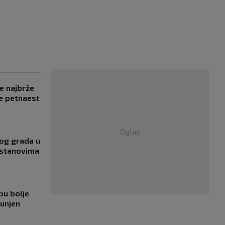
se najbrže
e petnaest
Oglas
og grada u
 stanovima
bu bolje
punjen