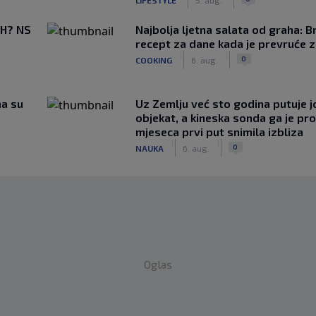
BiH? NS
Najbolja ljetna salata od graha: B
recept za dane kada je prevruće z
|
|
0
COOKING
6. aug.
ma su
Uz Zemlju već sto godina putuje j
objekat, a kineska sonda ga je pr
mjeseca prvi put snimila izbliza
|
|
0
NAUKA
6. aug.
Oglas