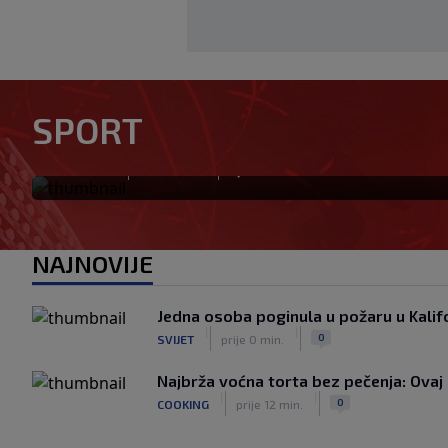
Otkriveno ko je bio Georgini
SPORT
priča ponovo postala viraln
|
|
0
NOGOMET
prije 0 min.
NAJNOVIJE
Jedna osoba poginula u požaru u Kalifo
|
|
0
SVIJET
prije 0 min.
Najbrža voćna torta bez pečenja: Ovaj 
|
|
0
COOKING
prije 12 min.