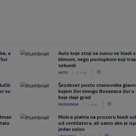
ka, a
Auto koje stoji na suncu ne hladi 
 Svi
klimom, nego postupkom koji traj
sekundi
|
|
0
AUTO
6. aug.
učili
Šezdeset posto stanovnika glavn
vi su
kojem živi mnogo Bosanaca živi u
koje daje grad
|
|
0
EKONOMIJA
5. aug.
rtman
Mokra plahta na prozoru hladi so
stalo
od ventilatora, ali samo ako je is
jedan uslov
|
|
0
LIFESTYLE
5. aug.