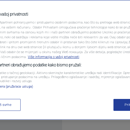
PODCAST
D-a: Preminuo NBA
N1 SPECIJAL
vašoj privatnosti
3
partneri pohranjujemo i pristupamo osobnim podacima, kao što su pretraga web stranica 
FENOMENI
ri, na vašem računaru . Odabir Prihvatam omogućava praćenje tehnologije kako bi se pruž
anim svrhama na osnovu kojih mi i naši partneri obrađujemo podatke Ukoliko je praćenj
entara
 neki od sadržaja i reklama koje vidite možda neće biti relevantni za vas. Ovaj odabir p
NEISTRAŽENO
ati i pritom promijeniti trenutni odabir ili pristanak tako što ćete kliknuti na Upravljaj 
ink na dnu ove web stranice [ili plutajuću ikonu u donjem lijevom dijelu web stranice, a
VIRALNO
. Vaš odabir će se mijenjati u okviru našeg Wеб локација. Za više detalja, pogledajte Ure
s ličnim podacima.
Više informacija o vašoj privatnosti
FOTO
partneri obrađujemo podatke kako bismo pružali:
atke o tačnoj geolokaciji. Aktivno skenirajte karakteristike uređaja radi identifikacije. Sp
PROMO
li pristupanje podacima na uređaju. Prilagođeno oglašavanje i sadržaj, mjerenje oglašavanj
publike i razvoj usluga.
e preminuo je, saopštila je njegova agencija “Prio
era (pružalaca usluga)
VIDEO
ži svrhe
Pr