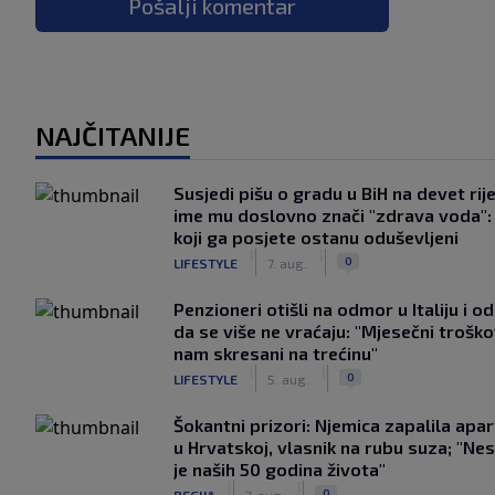
Pošalji komentar
NAJČITANIJE
Susjedi pišu o gradu u BiH na devet rije
ime mu doslovno znači "zdrava voda":
koji ga posjete ostanu oduševljeni
|
|
0
LIFESTYLE
7. aug.
Penzioneri otišli na odmor u Italiju i odl
da se više ne vraćaju: "Mjesečni troško
nam skresani na trećinu"
|
|
0
LIFESTYLE
5. aug.
Šokantni prizori: Njemica zapalila apa
u Hrvatskoj, vlasnik na rubu suza; "Ne
je naših 50 godina života"
|
|
0
REGIJA
7. aug.