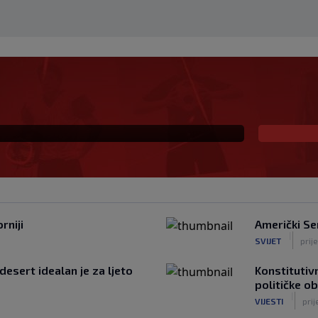
na prva ljubav: Njihova
a
rniji
Američki Se
|
SVIJET
prij
desert idealan je za ljeto
Konstitutivn
političke o
|
VIJESTI
prij