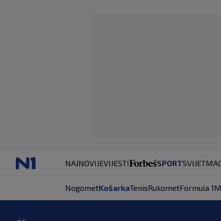
NAJNOVIJE
VIJESTI
SPORT
SVIJET
MAG
Nogomet
Košarka
Tenis
Rukomet
Formula 1
M