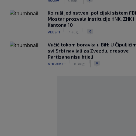
Ko ruši jedinstveni policijski sistem F
Mostar prozvala institucije HNK, ZHK i
Kantona 10
|
|
0
VIJESTI
7. aug.
Vučić tokom boravka u BiH: U Čipuljići
svi Srbi navijali za Zvezdu, dresove
Partizana nisu htjeli
|
|
0
NOGOMET
6. aug.