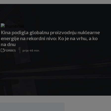
Kina podigla globalnu proizvodnju nuklearne
energije na rekordni nivo: Ko je na vrhu, a ko
na dnu
|
FORBES
prije 46 min.