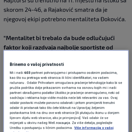
Raptorsi su trenutno na 11. mjestu na istoku sa
skorom 24-46, a Rajaković smatra da je
njegovoj ekipi potrebno mentaliteta Đokovića.
“Mentalitet bi trebalo da bude odlučujući
faktor koji razdvaja najbolje sportiste od
drugih, nezavisno od sporta. Na ovom nivou
Brinemo o vašoj privatnosti
su svi fizički spremni, a ono što pravi razliku
Mi i naši
603
partneri pohranjujemo i pristupamo osobnim podacima,
jeste mentalni sklop”
, kaže Rajaković za
kao što su pretraga web stranica ili lični identifikatori, na vašem
računaru . Odabir Prihvatam omogućava praćenje tehnologije kako bi se
Mundo Deportivo i dodaje:
pružila podrška dolje prikazanim svrhama na osnovu kojih mi i naši
partneri obrađujemo podatke Ukoliko je praćenje onemogućeno, neki od
sadržaja i reklama koje vidite možda neće biti relevantni za vas. Ovaj
“Novak Đoković je vjerovatno jedan od
odabir postavki možete ponovno odabrati i pritom promijeniti trenutni
odabir ili pristanak tako što ćete kliknuti na Upravljaj željenim
najboljih u historiji kada je riječ o mentalitetu.
postavkama link na dnu ove web stranice [ili plutajuću ikonu u donjem
lijevom dijelu web stranice, ako je primjenjivo]. Vaš odabir će se
Njegova sposobnost da se izbori sa usponima
mijenjati u okviru našeg Wеб локација. Za više detalja, pogledajte
Uredbu o postupanju s ličnim podacima.
Više informacija o vašoj