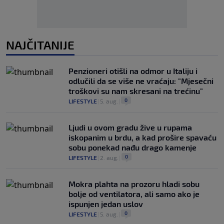
NAJČITANIJE
Penzioneri otišli na odmor u Italiju i
odlučili da se više ne vraćaju: "Mjesečni
troškovi su nam skresani na trećinu"
0
LIFESTYLE
|
5. aug.
|
Ljudi u ovom gradu žive u rupama
iskopanim u brdu, a kad prošire spavaću
sobu ponekad nađu drago kamenje
0
LIFESTYLE
|
2. aug.
|
Mokra plahta na prozoru hladi sobu
bolje od ventilatora, ali samo ako je
ispunjen jedan uslov
0
LIFESTYLE
|
5. aug.
|