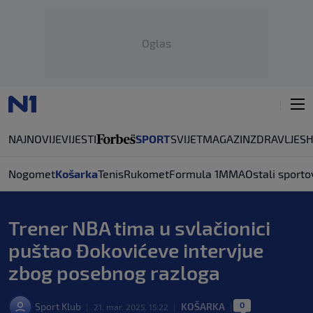
Oglas
NAJNOVIJE
VIJESTI
SPORT
SVIJET
MAGAZIN
ZDRAVLJE
S
Nogomet
Košarka
Tenis
Rukomet
Formula 1
MMA
Ostali sporto
Trener NBA tima u svlačionici
puštao Đokovićeve intervjue
zbog posebnog razloga
0
Sport Klub
KOŠARKA
|
21. mar. 2025. 15:22
|
|