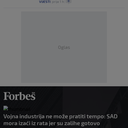
0
VIJESTI
|
prije 1 h
|
Oglas
Vojna industrija ne može pratiti tempo: SAD
mora izaći iz rata jer su zalihe gotovo