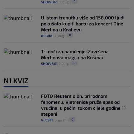
0
SHOWBIZ
|
3. aug.
|
U istom trenutku više od 158.000 ljudi
pokušalo kupiti kartu za koncert Dine
Merlina u Kraljevu
0
REGIJA
|
3. aug.
|
Tri noći za pamćenje: Završena
Merlinova magija na Koševu
0
SHOWBIZ
|
2. aug.
|
N1 KVIZ
FOTO Reuters o bh. prirodnom
fenomenu: Vjetrenica pruža spas od
vrućina, u pećini tokom cijele godine 11
stepeni
0
VIJESTI
|
prije 2 h
|