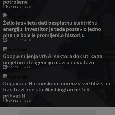
potrošene
FORBES
|
prije 9 h
Želio je svijetu dati besplatnu električnu
energiju: Investitor je tada postavio jedno
pitanje koje je promijenilo historiju
FORBES
|
prije 9 h
Google mijenja vrh AI sektora dok utrka za
umjetnu inteligenciju ulazi u novu fazu
FORBES
|
prije 9 h
Dogovor o Hormuškom moreuzu sve bliže, ali
Iran traži ono što Washington ne želi
prihvatiti
FORBES
|
prije 9 h