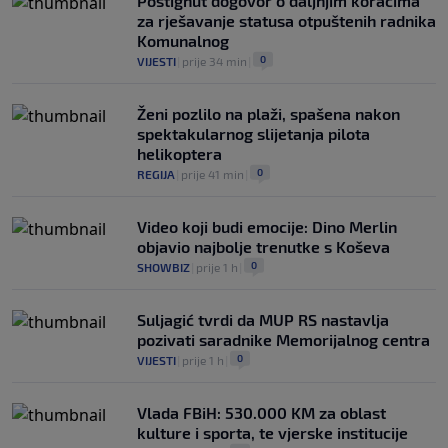
Postignut dogovor o daljnjim koracima
za rješavanje statusa otpuštenih radnika
Komunalnog
0
VIJESTI
|
prije 34 min
|
Ženi pozlilo na plaži, spašena nakon
spektakularnog slijetanja pilota
helikoptera
0
REGIJA
|
prije 41 min
|
Video koji budi emocije: Dino Merlin
objavio najbolje trenutke s Koševa
0
SHOWBIZ
|
prije 1 h
|
Suljagić tvrdi da MUP RS nastavlja
pozivati saradnike Memorijalnog centra
0
VIJESTI
|
prije 1 h
|
Vlada FBiH: 530.000 KM za oblast
kulture i sporta, te vjerske institucije