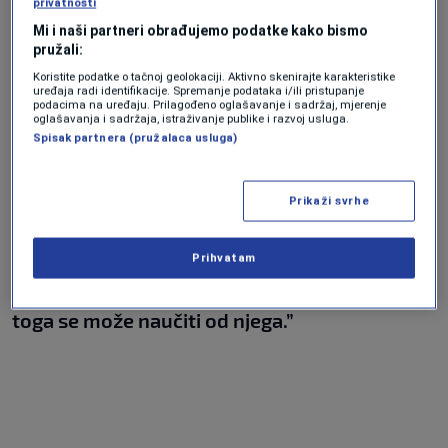
i padovima, sa tim da li ga publika voli ili ne –
privatnosti
to je nevjerovatno.”
Mi i naši partneri obrađujemo podatke kako bismo
pružali:
Koristite podatke o tačnoj geolokaciji. Aktivno skenirajte karakteristike
uređaja radi identifikacije. Spremanje podataka i/ili pristupanje
Srpski stručnjak otkrio je i kako pokušava
podacima na uređaju. Prilagođeno oglašavanje i sadržaj, mjerenje
oglašavanja i sadržaja, istraživanje publike i razvoj usluga.
Novakov mentalni sklop da prenese na svoje
Spisak partnera (pružalaca usluga)
igrače.
Prikaži svrhe
“Slušao sam mnogo Novakovih intervjua i čak
sam neke i puštao svom timu u nadi da će
Prihvatam
razumjeti mentalni sklop šampiona. Mnogo
toga se može naučiti od njega.”