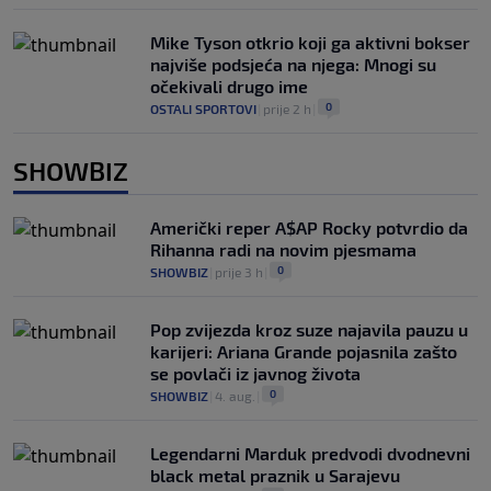
Mike Tyson otkrio koji ga aktivni bokser
najviše podsjeća na njega: Mnogi su
očekivali drugo ime
0
OSTALI SPORTOVI
|
prije 2 h
|
SHOWBIZ
Američki reper A$AP Rocky potvrdio da
Rihanna radi na novim pjesmama
0
SHOWBIZ
|
prije 3 h
|
Pop zvijezda kroz suze najavila pauzu u
karijeri: Ariana Grande pojasnila zašto
se povlači iz javnog života
0
SHOWBIZ
|
4. aug.
|
Legendarni Marduk predvodi dvodnevni
black metal praznik u Sarajevu