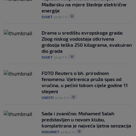
Mađarsku na mjere štednje električne
energije
0
SVIJET
|
prije 1 h
|
Drama u središtu evropskoga grada:
Zbog niskog vodostaja otkrivena
grdosija teška 250 kilograma, evakuiran
dio grada
0
SVIJET
|
prije 1 h
|
FOTO Reuters o bh. prirodnom
fenomenu: Vjetrenica pruža spas od
vrućina, u pećini tokom cijele godine 11
stepeni
0
VIJESTI
|
prije 2 h
|
Sada i zvanično: Mohamed Salah
predstavljen u novom klubu,
kompletirana je najveća ljetna senzacija
0
NOGOMET
|
prije 2 h
|