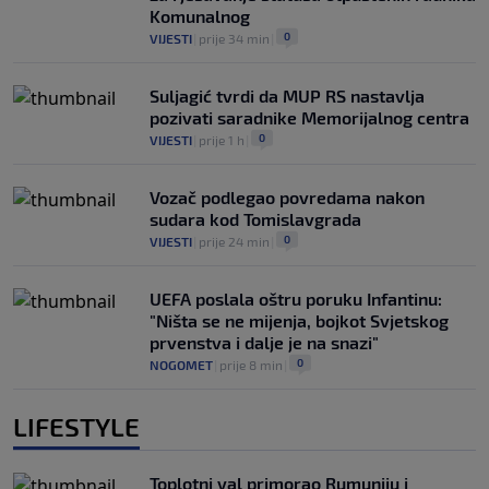
Komunalnog
0
VIJESTI
|
prije 34 min
|
Suljagić tvrdi da MUP RS nastavlja
pozivati saradnike Memorijalnog centra
0
VIJESTI
|
prije 1 h
|
Vozač podlegao povredama nakon
sudara kod Tomislavgrada
0
VIJESTI
|
prije 24 min
|
UEFA poslala oštru poruku Infantinu:
"Ništa se ne mijenja, bojkot Svjetskog
prvenstva i dalje je na snazi"
0
NOGOMET
|
prije 8 min
|
LIFESTYLE
Toplotni val primorao Rumuniju i