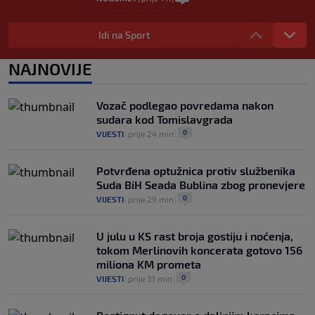
Argentinci će jedan trijumf sa
ovogodišnjeg Mundijala obilježavati kao
Idi na Sport
nacionalni praznik
0
NOGOMET
|
prije 1 h
|
NAJNOVIJE
Tragedija u Brazilu nakon ilegalnih
utrka: Talentovani fudbaler Sao Paula
Vozač podlegao povredama nakon
učestvovao u nesreći sa smrtnim
sudara kod Tomislavgrada
ishodom
0
VIJESTI
|
prije 24 min
|
0
NOGOMET
|
prije 2 h
|
Potvrđena optužnica protiv službenika
Suda BiH Seada Bublina zbog pronevjere
0
VIJESTI
|
prije 29 min
|
U julu u KS rast broja gostiju i noćenja,
tokom Merlinovih koncerata gotovo 156
miliona KM prometa
0
VIJESTI
|
prije 31 min
|