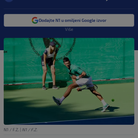
Dodajte N1 u omiljeni Google izvor
Više
N1 / F.Z.
|
N1 / F.Z.