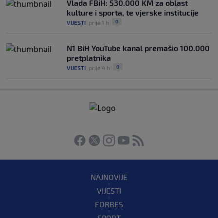
Vlada FBiH: 530.000 KM za oblast
kulture i sporta, te vjerske institucije
0
VIJESTI
|
prije 1 h
|
N1 BiH YouTube kanal premašio 100.000
pretplatnika
0
VIJESTI
|
prije 4 h
|
NAJNOVIJE
VIJESTI
FORBES
SPORT