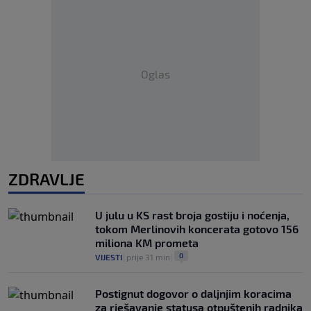
Oglas
ZDRAVLJE
U julu u KS rast broja gostiju i noćenja,
tokom Merlinovih koncerata gotovo 156
miliona KM prometa
0
VIJESTI
|
prije 31 min
|
Postignut dogovor o daljnjim koracima
za rješavanje statusa otpuštenih radnika