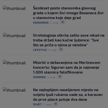
Šezdeset posto stanovnika glavnog
grada u kojem živi mnogo Bosanaca živi
u stanovima koje daje grad
0
EKONOMIJA
|
5. aug.
|
Ornitologinja otkrila zašto sove nikad ne
treba držati kao kućne ljubimce: "Sve
što se priča o njima je neistina"
0
LIFESTYLE
|
4. aug.
|
Misirlić o dešavanjima na Merlinovom
koncertu: Siguran sam da je najmanje
1.000 ulaznica falsifikovano
0
SHOWBIZ
|
5. aug.
|
Na najtoplijem naseljenom mjestu na
svijetu ljudi rukama vade so, a karavan
do prve pijace putuje dva dana
0
SVIJET
|
5. aug.
|