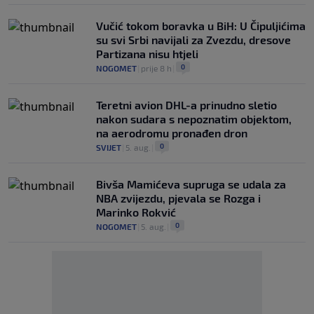
Vučić tokom boravka u BiH: U Čipuljićima
su svi Srbi navijali za Zvezdu, dresove
Partizana nisu htjeli
0
NOGOMET
|
prije 8 h
|
Teretni avion DHL-a prinudno sletio
nakon sudara s nepoznatim objektom,
na aerodromu pronađen dron
0
SVIJET
|
5. aug.
|
Bivša Mamićeva supruga se udala za
NBA zvijezdu, pjevala se Rozga i
Marinko Rokvić
0
NOGOMET
|
5. aug.
|