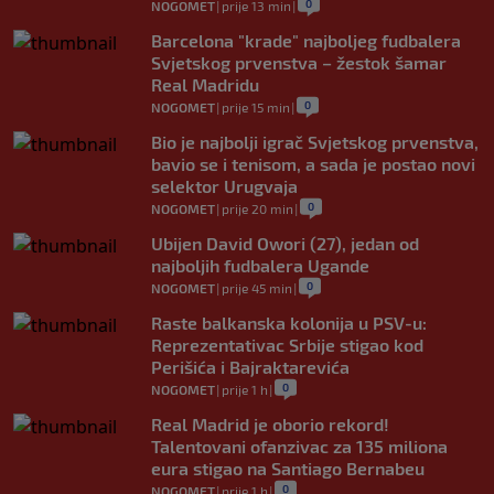
0
NOGOMET
|
prije 13 min
|
Barcelona "krade" najboljeg fudbalera
Svjetskog prvenstva – žestok šamar
Real Madridu
0
NOGOMET
|
prije 15 min
|
Bio je najbolji igrač Svjetskog prvenstva,
bavio se i tenisom, a sada je postao novi
selektor Urugvaja
0
NOGOMET
|
prije 20 min
|
Ubijen David Owori (27), jedan od
najboljih fudbalera Ugande
0
NOGOMET
|
prije 45 min
|
Raste balkanska kolonija u PSV-u:
Reprezentativac Srbije stigao kod
Perišića i Bajraktarevića
0
NOGOMET
|
prije 1 h
|
Real Madrid je oborio rekord!
Talentovani ofanzivac za 135 miliona
eura stigao na Santiago Bernabeu
0
NOGOMET
|
prije 1 h
|