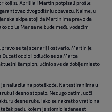
koji su Aprilija i Martin potpisali prošle
 garantovao dvogodišnju obavezu. Naime, u
ijanska ekipa stoji da Martin ima pravo da
 ako do Le Mansa ne bude među vodećim
upravo se taj scenarij i ostvario. Martin je
je Ducati odbio i odlučio se za Marca
aktuelni šampion, učinio sve da dobije mjesto
 je nailazila na poteškoće. Na testiranjima u
vu ruku i desno stopalo. Nedugo zatim, uoči
akturu desne ruke. Iako se nakratko vratio na
o težak pad u kojem je slomio jedanaest