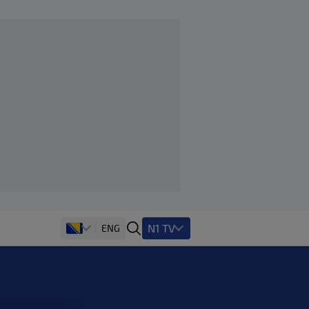
N1 TV
ENG