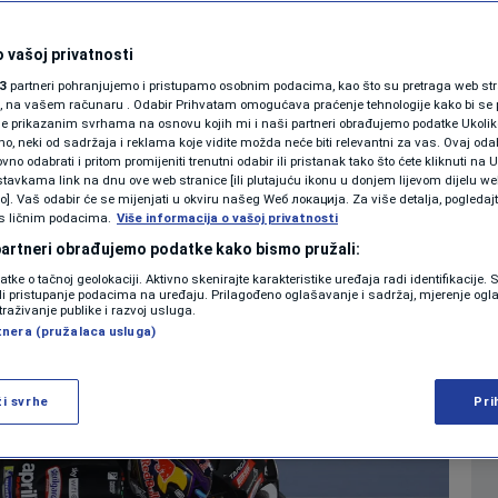
KOLUMNE
 vašoj privatnosti
0
5:40
MOTO GP
komentara
|
|
3
partneri pohranjujemo i pristupamo osobnim podacima, kao što su pretraga web stran
PODCAST
ori, na vašem računaru . Odabir Prihvatam omogućava praćenje tehnologije kako bi se 
je prikazanim svrhama na osnovu kojih mi i naši partneri obrađujemo podatke Ukoliko
 neki od sadržaja i reklama koje vidite možda neće biti relevantni za vas. Ovaj odab
N1 SPECIJAL
no odabrati i pritom promijeniti trenutni odabir ili pristanak tako što ćete kliknuti na U
Više
tavkama link na dnu ove web stranice [ili plutajuću ikonu u donjem lijevom dijelu we
FENOMENI
vo]. Vaš odabir će se mijenjati u okviru našeg Wеб локација. Za više detalja, pogledaj
s ličnim podacima.
Više informacija o vašoj privatnosti
NEISTRAŽENO
 partneri obrađujemo podatke kako bismo pružali:
datke o tačnoj geolokaciji. Aktivno skenirajte karakteristike uređaja radi identifikacije.
VIRALNO
ili pristupanje podacima na uređaju. Prilagođeno oglašavanje i sadržaj, mjerenje ogl
traživanje publike i razvoj usluga.
tnera (pružalaca usluga)
FOTO
PROMO
ži svrhe
Pri
VIDEO