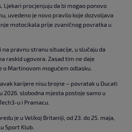
. Ljekari procjenjuju da bi mogao ponovo
nu, uvedeno je novo pravilo koje dozvoljava
nje motocikala prije zvaničnog povratka u
i na pravnu stranu situacije, u slučaju da
 na raskid ugovora. Zasad tim ne daje
ne o Martinovom mogućem odlasku.
vak karijere nisu brojne – povratak u Ducati
u 2026. slobodna mjesta postoje samo u
Tech3-u i Pramacu.
u je u Velikoj Britaniji, od 23. do 25. maja,
u Sport Klub.