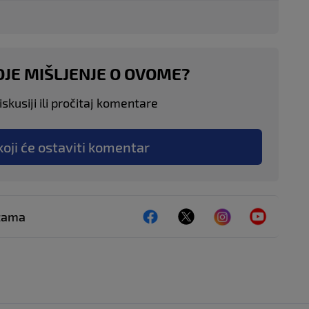
OJE MIŠLJENJE O OVOME?
skusiji ili pročitaj komentare
koji će ostaviti komentar
ežama