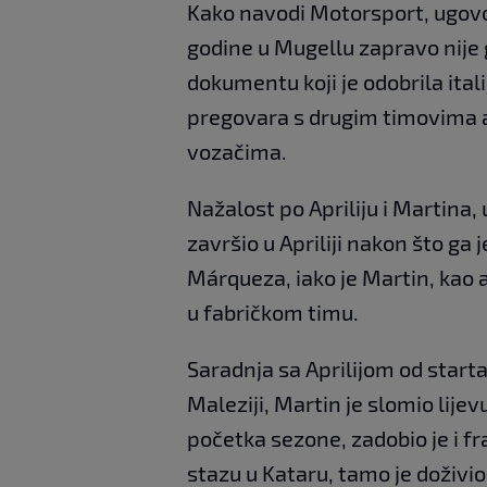
Kako navodi Motorsport, ugovor 
godine u Mugellu zapravo nije
dokumentu koji je odobrila ital
pregovara s drugim timovima
vozačima.
Nažalost po Apriliju i Martina, 
završio u Apriliji nakon što ga 
Márqueza, iako je Martin, kao 
u fabričkom timu.
Saradnja sa Aprilijom od starta
Maleziji, Martin je slomio lije
početka sezone, zadobio je i fr
stazu u Kataru, tamo je doživi