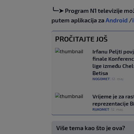
╰┈➤ Program N1 televizije mo
putem aplikacija za
Android
/
PROČITAJTE JOŠ
Irfanu Peljti pov
finale Konferenc
lige između Chel
Betisa
NOGOMET
|
12. maj.
Vrijeme je za ras
reprezentacije B
RUKOMET
|
12. maj.
Više tema kao što je ova?