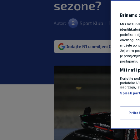
sezone?
Brinemo o
Sport Klub
Autor:
12. maj. 2025. 1
|
Mi i naši
60
identifikat
podrška dol
onemogućeno,
možete ponov
Dodajte N1 u omiljeni Google izvor
željenim pos
je primjenji
postupanju 
Mi i naši
Koristite po
podataka i/
sadržaja, is
Spisak par
Prika