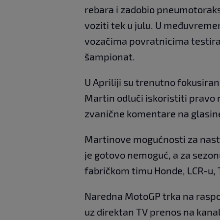
rebara i zadobio pneumotoraks
voziti tek u julu. U međuvreme
vozačima povratnicima testira
šampionat.
U Apriliji su trenutno fokusiran
Martin odluči iskoristiti pravo
zvanične komentare na glasi
Martinove mogućnosti za nasta
je gotovo nemoguć, a za sezon
fabričkom timu Honde, LCR-u, 
Naredna MotoGP trka na raspored
uz direktan TV prenos na kanal