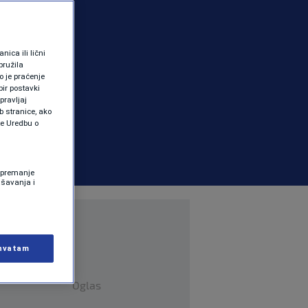
ica ili lični
pružila
 je praćenje
ir postavki
pravljaj
b stranice, ako
te Uredbu o
 Spremanje
ašavanja i
hvatam
Oglas