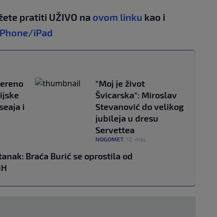
žete pratiti UŽIVO na
ovom linku
kao i
iPhone/iPad
jereno
"Moj je život
ijske
Švicarska": Miroslav
seaja i
Stevanović do velikog
jubileja u dresu
Servettea
NOGOMET
|
12. maj.
tanak: Braća Burić se oprostila od
iH