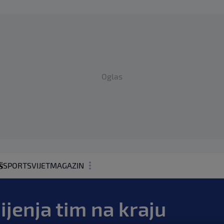
Oglas
SPORT
SVIJET
MAGAZIN
ZDRAVLJE
ijenja tim na kraju
SHOWBIZ