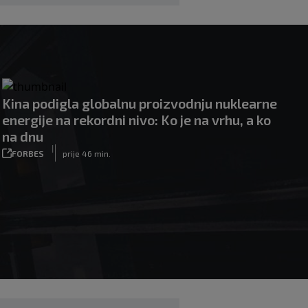
Kina podigla globalnu proizvodnju nuklearne
energije na rekordni nivo: Ko je na vrhu, a ko
na dnu
|
FORBES
prije 46 min.