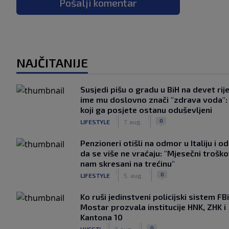
Pošalji komentar
NAJČITANIJE
Susjedi pišu o gradu u BiH na devet rije
ime mu doslovno znači "zdrava voda":
koji ga posjete ostanu oduševljeni
|
|
0
LIFESTYLE
7. aug.
Penzioneri otišli na odmor u Italiju i odl
da se više ne vraćaju: "Mjesečni troško
nam skresani na trećinu"
|
|
0
LIFESTYLE
5. aug.
Ko ruši jedinstveni policijski sistem F
Mostar prozvala institucije HNK, ZHK i
Kantona 10
|
|
0
VIJESTI
7. aug.