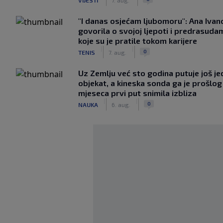
"I danas osjećam ljubomoru": Ana Ivan
govorila o svojoj ljepoti i predrasuda
koje su je pratile tokom karijere
|
|
0
TENIS
7. aug.
Uz Zemlju već sto godina putuje još j
objekat, a kineska sonda ga je prošlog
mjeseca prvi put snimila izbliza
|
|
0
NAUKA
6. aug.