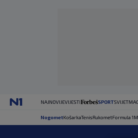
NAJNOVIJE
VIJESTI
SPORT
SVIJET
MAG
Nogomet
Košarka
Tenis
Rukomet
Formula 1
M