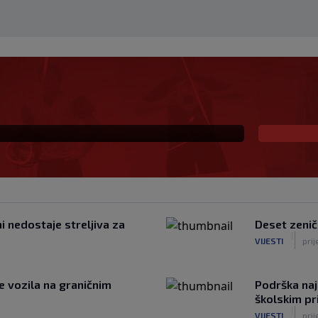
vatski trener u historiji
ktora svijeta
ni nedostaje streljiva za
Deset zenič
|
VIJESTI
prij
e vozila na graničnim
Podrška naj
školskim p
|
VIJESTI
prij