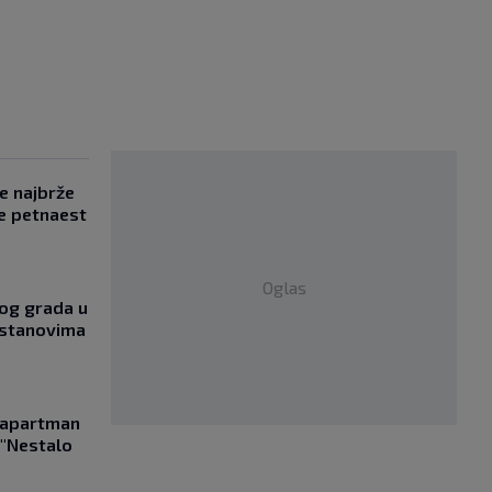
se najbrže
e petnaest
Oglas
og grada u
 stanovima
a apartman
 "Nestalo