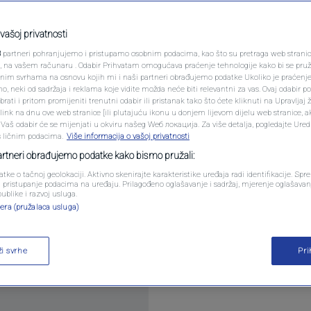
PODCAST
apšeno pred utakmicu:
N1 SPECIJAL
vašoj privatnosti
tvari
3
partneri pohranjujemo i pristupamo osobnim podacima, kao što su pretraga web stranica 
FENOMENI
ri, na vašem računaru . Odabir Prihvatam omogućava praćenje tehnologije kako bi se pruž
anim svrhama na osnovu kojih mi i naši partneri obrađujemo podatke Ukoliko je praćenj
0
komentara
 neki od sadržaja i reklama koje vidite možda neće biti relevantni za vas. Ovaj odabir p
NEISTRAŽENO
ati i pritom promijeniti trenutni odabir ili pristanak tako što ćete kliknuti na Upravljaj 
ink na dnu ove web stranice [ili plutajuću ikonu u donjem lijevom dijelu web stranice, a
VIRALNO
. Vaš odabir će se mijenjati u okviru našeg Wеб локација. Za više detalja, pogledajte Ure
s ličnim podacima.
Više informacija o vašoj privatnosti
FOTO
partneri obrađujemo podatke kako bismo pružali:
atke o tačnoj geolokaciji. Aktivno skenirajte karakteristike uređaja radi identifikacije. Sp
PROMO
li pristupanje podacima na uređaju. Prilagođeno oglašavanje i sadržaj, mjerenje oglašavanj
publike i razvoj usluga.
tvovati dvoboju prvog kola fudbalske Europske lig
era (pružalaca usluga)
VIDEO
očitaj više
ži svrhe
Pr