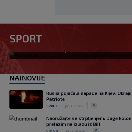
Dalić će postati najskuplji hr
SPORT
i jedan od najplaćenijih sele
|
|
0
NOGOMET
prije 34 min
NAJNOVIJE
Rusija pojačala napade na Kijev: Ukraji
Patriote
|
|
0
SVIJET
prije 8 min
Naoružajte se strpljenjem: Duge kolon
prelazim na izlazu iz BiH
|
|
0
VIJESTI
prije 14 min