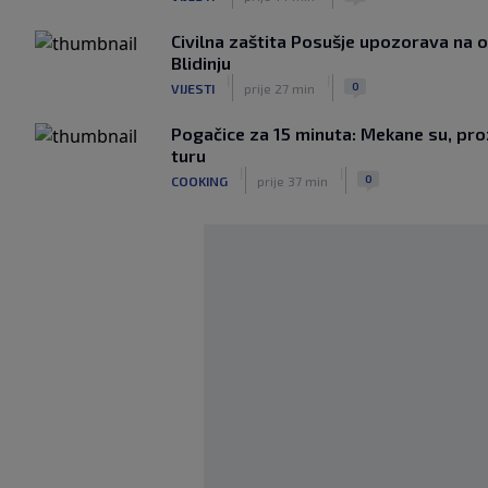
Civilna zaštita Posušje upozorava na
Blidinju
|
|
0
VIJESTI
prije 27 min
Pogačice za 15 minuta: Mekane su, proz
turu
|
|
0
COOKING
prije 37 min