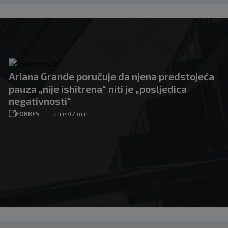
Ariana Grande poručuje da njena predstojeća
pauza „nije ishitrena“ niti je „posljedica
negativnosti“
|
FORBES
prije 42 min.