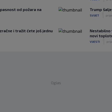
 opasnost od požara na
Trump šalje
|
SVIJET
prij
račne i tražit ćete još jednu
Nestabilno 
novi toplotn
|
VIJESTI
pri
Oglas