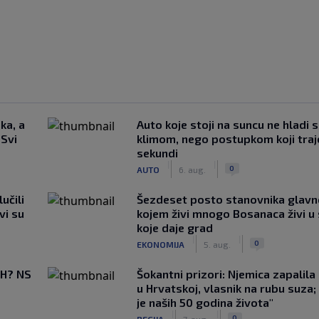
ka, a
Auto koje stoji na suncu ne hladi 
 Svi
klimom, nego postupkom koji traj
sekundi
|
|
0
AUTO
6. aug.
učili
Šezdeset posto stanovnika glavn
vi su
kojem živi mnogo Bosanaca živi u
koje daje grad
|
|
0
EKONOMIJA
5. aug.
BiH? NS
Šokantni prizori: Njemica zapalil
u Hrvatskoj, vlasnik na rubu suza;
je naših 50 godina života"
|
|
0
REGIJA
7. aug.