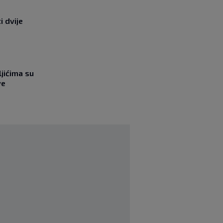
i dvije
jićima su
ve