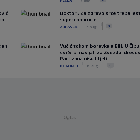
ović
Doktori: Za zdravo srce treba jest
ma
supernamirnice
|
|
0
ZDRAVLJE
7. aug.
edan
Vučić tokom boravka u BiH: U Čipul
svi Srbi navijali za Zvezdu, dreso
Partizana nisu htjeli
|
|
0
NOGOMET
6. aug.
Oglas