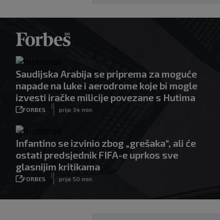
Saudijska Arabija se priprema za moguće
napade na luke i aerodrome koje bi mogle
izvesti iračke milicije povezane s Hutima
|
FORBES
prije 34 min.
Infantino se izvinio zbog „grešaka“, ali će
ostati predsjednik FIFA-e uprkos sve
glasnijim kritikama
|
FORBES
prije 50 min.