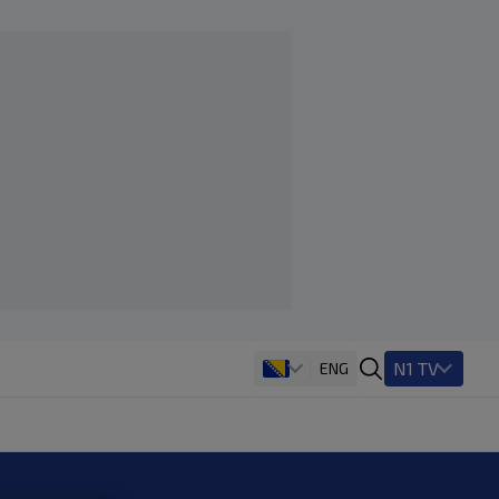
N1 TV
ENG