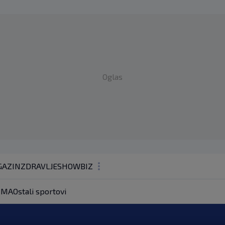
Oglas
AZIN
ZDRAVLJE
SHOWBIZ
KOLUMNE
MA
Ostali sportovi