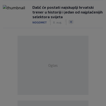
Dalić će postati najskuplji hrvatski
trener u historiji i jedan od najplaćenijih
selektora svijeta
|
|
0
NOGOMET
8. aug.
Oglas