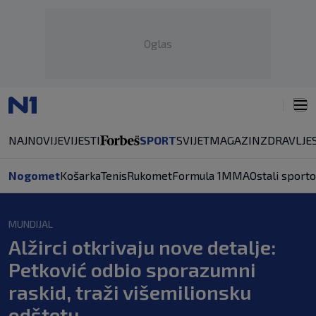
Oglas
NAJNOVIJE
VIJESTI
SPORT
SVIJET
MAGAZIN
ZDRAVLJE
Nogomet
Košarka
Tenis
Rukomet
Formula 1
MMA
Ostali sporto
MUNDIJAL
Alžirci otkrivaju nove detalje:
Petković odbio sporazumni
raskid, traži višemilionsku
odštetu