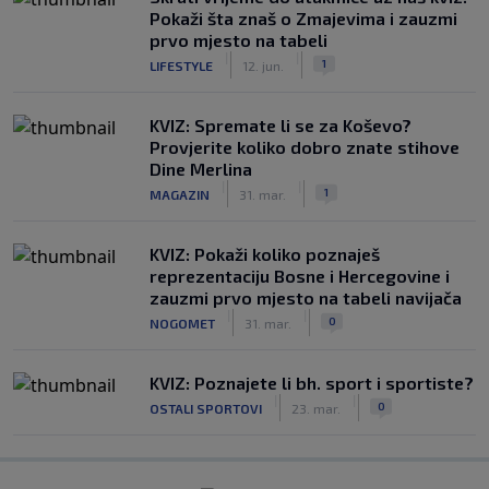
Pokaži šta znaš o Zmajevima i zauzmi
prvo mjesto na tabeli
|
|
1
LIFESTYLE
12. jun.
KVIZ: Spremate li se za Koševo?
Provjerite koliko dobro znate stihove
Dine Merlina
|
|
1
MAGAZIN
31. mar.
KVIZ: Pokaži koliko poznaješ
reprezentaciju Bosne i Hercegovine i
zauzmi prvo mjesto na tabeli navijača
|
|
0
NOGOMET
31. mar.
KVIZ: Poznajete li bh. sport i sportiste?
|
|
0
OSTALI SPORTOVI
23. mar.