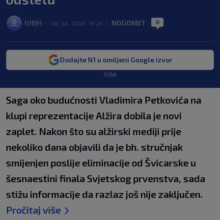
0
N1BIH
NOGOMET
|
08. jul. 2026. 19:26
|
|
Dodajte N1 u omiljeni Google izvor
Više
Saga oko budućnosti Vladimira Petkovića na
klupi reprezentacije Alžira dobila je novi
zaplet. Nakon što su alžirski mediji prije
nekoliko dana objavili da je bh. stručnjak
smijenjen poslije eliminacije od Švicarske u
šesnaestini finala Svjetskog prvenstva, sada
stižu informacije da razlaz još nije zaključen.
Pročitaj više