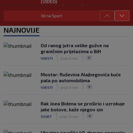
(VIDEO)
|
|
0
NOGOMET
8. aug.
Idi na Sport
Rivalstvo je ostalo po strani: Real
Madrid se oglasio nakon teškog
NAJNOVIJE
gubitka Lionela Messija
|
|
0
NOGOMET
8. aug.
Od ranog jutra velike gužve na
WNBA igračice odgovorile Kanteru
graničnim prijelazima u BiH
nakon provokacije: "Nećemo biti
|
|
0
VIJESTI
prije 6 min
politički pijuni"
|
|
0
KOŠARKA
8. aug.
Mostar: Ruševina Alajbegovića kuće
pala po automobilima
|
|
0
VIJESTI
prije 8 min
Rak Joea Bidena se proširio i uzrokuje
jake bolove, kaže njegov sin
|
|
0
SVIJET
prije 13 min
Ukrajina završila 40-dnevnu operaciju,