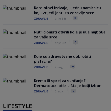
Kardiolozi izdvajaju jednu namirnicu
koju vrijedi jesti za zdravije srce
|
|
0
ZDRAVLJE
prije 5 h
Nutricionisti otkrili koje je ulje najbolje
za vaše srce
|
|
0
ZDRAVLJE
prije 8 h
Koje su zdravstvene dobrobiti
pistacija?
|
|
0
ZDRAVLJE
7. aug.
Krema ili sprej za sunčanje?
Dermatolozi otkrili šta je bolji izbor
|
|
0
ZDRAVLJE
6. aug.
LIFESTYLE