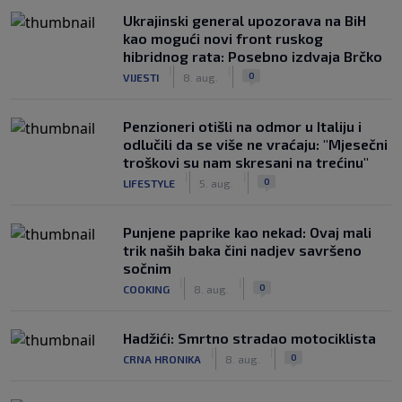
Ukrajinski general upozorava na BiH
kao mogući novi front ruskog
hibridnog rata: Posebno izdvaja Brčko
|
|
0
VIJESTI
8. aug.
Penzioneri otišli na odmor u Italiju i
odlučili da se više ne vraćaju: "Mjesečni
troškovi su nam skresani na trećinu"
|
|
0
LIFESTYLE
5. aug.
Punjene paprike kao nekad: Ovaj mali
trik naših baka čini nadjev savršeno
sočnim
|
|
0
COOKING
8. aug.
Hadžići: Smrtno stradao motociklista
|
|
0
CRNA HRONIKA
8. aug.