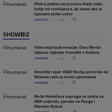
Mokra plahta na prozoru hladi sobu
bolje od ventilatora, ali samo ako je
ispunjen jedan uslov
|
|
0
LIFESTYLE
5. aug.
SHOWBIZ
Video koji budi emocije: Dino Merlin
objavio najbolje trenutke s Koševa
|
|
0
SHOWBIZ
6. aug.
Američki reper A$AP Rocky potvrdio da
Rihanna radi na novim pjesmama
|
|
0
SHOWBIZ
6. aug.
Bivša Mamićeva supruga se udala za
NBA zvijezdu, pjevala se Rozga i
Marinko Rokvić
|
|
0
NOGOMET
5. aug.