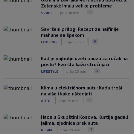
Zelenski: Imaju velike probleme
|
|
0
SVIJET
prije 16 min
Savršeni prilog: Recept za najfinije
mahune sa špekom
|
|
0
COOKING
prije 19 min
Kad je najbolje uzeti pauzu za ručak na
poslu? Evo šta kažu stručnjaci
|
|
0
LIFESTYLE
prije 23 min
Klima u električnom autu: Kada troši
najviše i kako uštedjeti
|
|
0
AUTO
prije 25 min
Haos u Skupštini Kosova: Kurtija gađali
jajima, sjednica prekinuta
|
|
0
REGIJA
prije 29 min