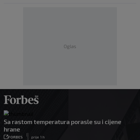
Oglas
Sa rastom temperatura porasle su i cijene
hrane
|
FORBES
prije 1 h