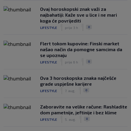
Ovaj horoskopski znak važi za
najbahatiji: Kaže sve u lice i ne mari
koga će povrijediti
|
|
0
LIFESTYLE
prije 3 h
Flert tokom kupovine: Finski market
našao način da pomogne samcima da
se upoznaju
|
|
0
LIFESTYLE
prije 6 h
Ova 3 horoskopska znaka najčešće
grade uspješne karijere
|
|
0
LIFESTYLE
7. aug.
Zaboravite na velike račune: Rashladite
dom pametnije, jeftinije i bez klime
|
|
0
LIFESTYLE
5. aug.