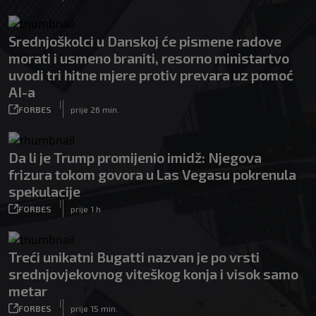
Srednjoškolci u Danskoj će pismene radove
morati i usmeno braniti, resorno ministartvo
uvodi tri hitne mjere protiv prevara uz pomoć
AI-a
|
FORBES
prije 26 min.
Da li je Trump promijenio imidž: Njegova
frizura tokom govora u Las Vegasu pokrenula
spekulacije
|
FORBES
prije 1 h
Treći unikatni Bugatti nazvan je po vrsti
srednjovjekovnog viteškog konja i visok samo
metar
|
FORBES
prije 15 min.