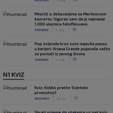
Misirlić o dešavanjima na Merlinovom
koncertu: Siguran sam da je najmanje
1.000 ulaznica falsifikovano
|
|
0
SHOWBIZ
5. aug.
Pop zvijezda kroz suze najavila pauzu
u karijeri: Ariana Grande pojasnila zašto
se povlači iz javnog života
|
|
0
SHOWBIZ
4. aug.
N1 KVIZ
Kviz: Koliko pratite Svjetsko
prvenstvo?
|
|
1
NOGOMET
22. jun.
Skrati vrijeme do utakmice uz naš kviz: