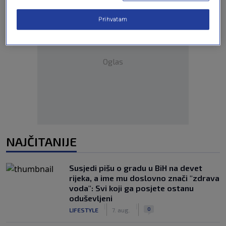
Prihvatam
Oglas
NAJČITANIJE
Susjedi pišu o gradu u BiH na devet
rijeka, a ime mu doslovno znači "zdrava
voda": Svi koji ga posjete ostanu
oduševljeni
|
|
0
LIFESTYLE
7. aug.