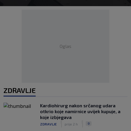
Oglas
ZDRAVLJE
Kardiohirurg nakon srčanog udara
otkrio koje namirnice uvijek kupuje, a
koje izbjegava
|
|
0
ZDRAVLJE
prije 2 h