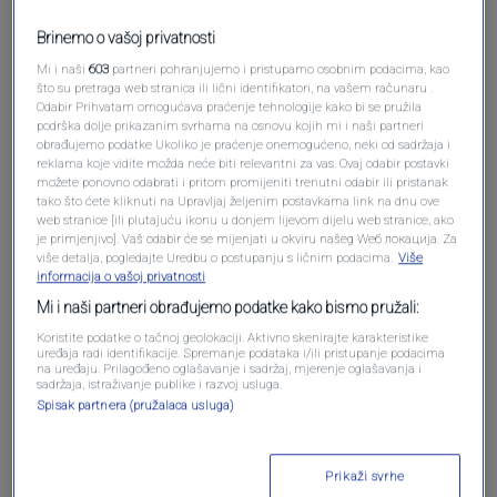
Brinemo o vašoj privatnosti
Mi i naši
603
partneri pohranjujemo i pristupamo osobnim podacima, kao
što su pretraga web stranica ili lični identifikatori, na vašem računaru .
Pošalji komentar
Odabir Prihvatam omogućava praćenje tehnologije kako bi se pružila
podrška dolje prikazanim svrhama na osnovu kojih mi i naši partneri
obrađujemo podatke Ukoliko je praćenje onemogućeno, neki od sadržaja i
reklama koje vidite možda neće biti relevantni za vas. Ovaj odabir postavki
možete ponovno odabrati i pritom promijeniti trenutni odabir ili pristanak
tako što ćete kliknuti na Upravljaj željenim postavkama link na dnu ove
web stranice [ili plutajuću ikonu u donjem lijevom dijelu web stranice, ako
je primjenjivo]. Vaš odabir će se mijenjati u okviru našeg Wеб локација. Za
više detalja, pogledajte Uredbu o postupanju s ličnim podacima.
Više
informacija o vašoj privatnosti
Mi i naši partneri obrađujemo podatke kako bismo pružali:
Koristite podatke o tačnoj geolokaciji. Aktivno skenirajte karakteristike
Oglas
uređaja radi identifikacije. Spremanje podataka i/ili pristupanje podacima
na uređaju. Prilagođeno oglašavanje i sadržaj, mjerenje oglašavanja i
sadržaja, istraživanje publike i razvoj usluga.
Spisak partnera (pružalaca usluga)
Prikaži svrhe