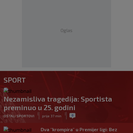
Oglas
SPORT
Nezamisliva tragedija: Sportista
preminuo u 25. godini
|
|
0
OSTALI SPORTOVI
prije 37 min
Dva "krompira" u Premijer ligi: Bez