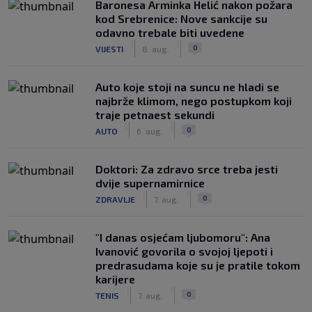
Baronesa Arminka Helić nakon požara
kod Srebrenice: Nove sankcije su
odavno trebale biti uvedene
|
|
0
VIJESTI
8. aug.
Auto koje stoji na suncu ne hladi se
najbrže klimom, nego postupkom koji
traje petnaest sekundi
|
|
0
AUTO
6. aug.
Doktori: Za zdravo srce treba jesti
dvije supernamirnice
|
|
0
ZDRAVLJE
7. aug.
"I danas osjećam ljubomoru": Ana
Ivanović govorila o svojoj ljepoti i
predrasudama koje su je pratile tokom
karijere
|
|
0
TENIS
7. aug.