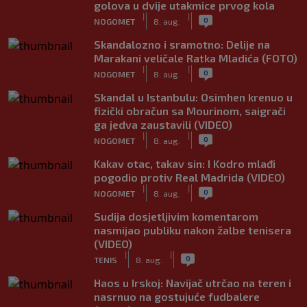
golova u dvije utakmice prvog kola
|
|
0
NOGOMET
8. aug.
Skandalozno i sramotno: Delije na
Marakani veličale Ratka Mladića (FOTO)
|
|
0
NOGOMET
8. aug.
Skandal u Istanbulu: Osimhen krenuo u
fizički obračun sa Mourinom, saigrači
ga jedva zaustavili (VIDEO)
|
|
0
NOGOMET
8. aug.
Kakav otac, takav sin: I Kodro mlađi
pogodio protiv Real Madrida (VIDEO)
|
|
0
NOGOMET
8. aug.
Sudija dosjetljivim komentarom
nasmijao publiku nakon žalbe tenisera
(VIDEO)
|
|
0
TENIS
8. aug.
Haos u Irskoj: Navijač utrčao na teren i
nasrnuo na gostujuće fudbalere