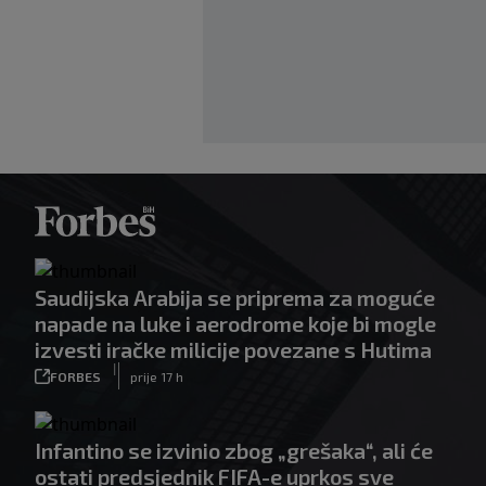
Saudijska Arabija se priprema za moguće
napade na luke i aerodrome koje bi mogle
izvesti iračke milicije povezane s Hutima
|
FORBES
prije 17 h
Infantino se izvinio zbog „grešaka“, ali će
ostati predsjednik FIFA-e uprkos sve