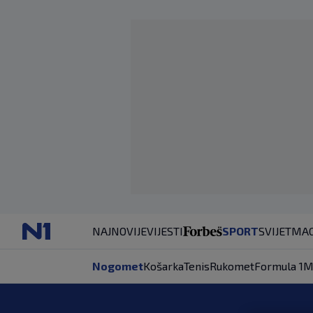
NAJNOVIJE
VIJESTI
SPORT
SVIJET
MAG
Nogomet
Košarka
Tenis
Rukomet
Formula 1
M