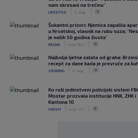
nam skresani na trećinu"
|
|
0
LIFESTYLE
5. aug.
Šokantni prizori: Njemica zapalila apa
u Hrvatskoj, vlasnik na rubu suza; "Ne
je naših 50 godina života"
|
|
0
REGIJA
prije 18 h
Najbolja ljetna salata od graha: Brzins
recept za dane kada je prevruće za ku
|
|
0
COOKING
6. aug.
Ko ruši jedinstveni policijski sistem F
Mostar prozvala institucije HNK, ZHK i
Kantona 10
|
|
0
VIJESTI
prije 11 h