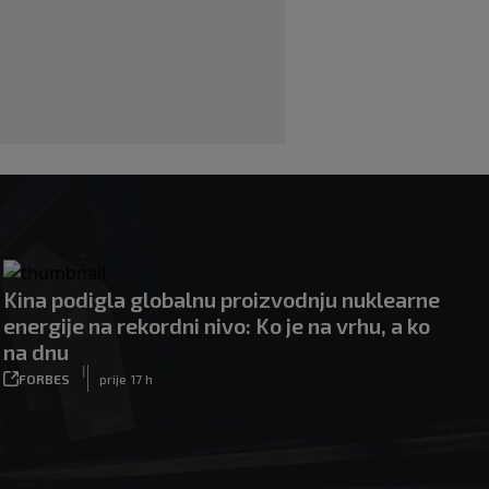
|
|
0
OSTALI SPORTOVI
prije 8 h
Kina podigla globalnu proizvodnju nuklearne
energije na rekordni nivo: Ko je na vrhu, a ko
na dnu
|
FORBES
prije 17 h