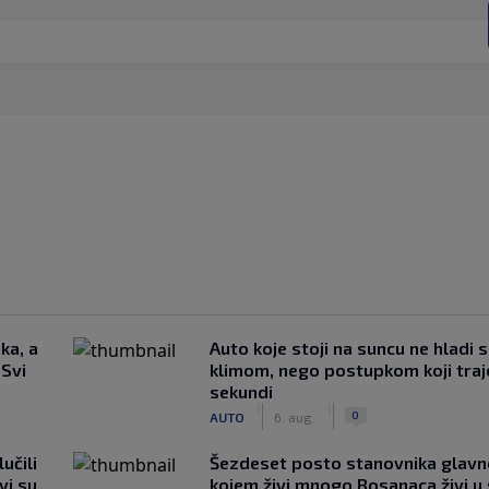
ka, a
Auto koje stoji na suncu ne hladi 
 Svi
klimom, nego postupkom koji traj
sekundi
|
|
0
AUTO
6. aug.
učili
Šezdeset posto stanovnika glavn
vi su
kojem živi mnogo Bosanaca živi u