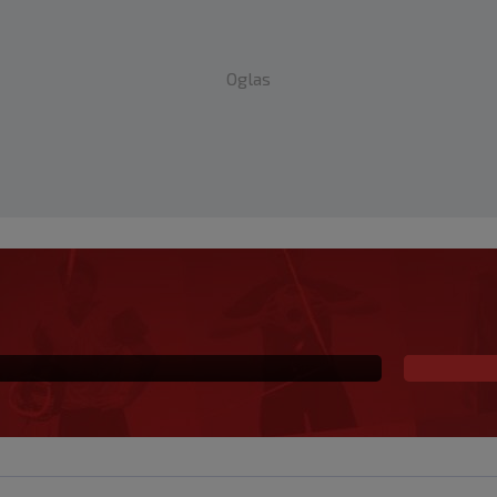
Oglas
na prva ljubav: Njihova
a