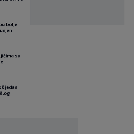
bu bolje
punjen
jićima su
ve
oš jedan
ošlog