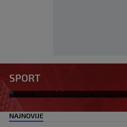
Otkriveno ko je bio Georgini
SPORT
priča ponovo postala viraln
|
|
0
NOGOMET
prije 2 h
NAJNOVIJE