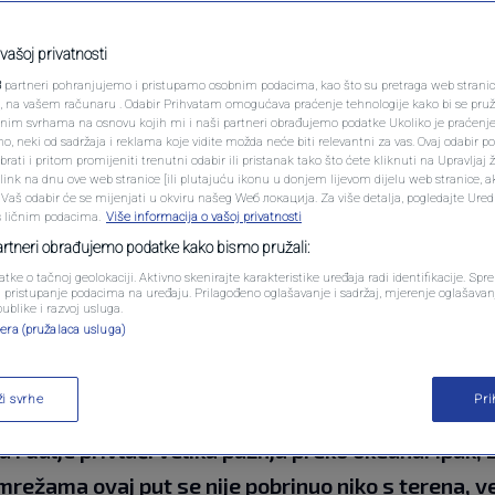
PODCAST
e izblamirala
N1 SPECIJAL
vašoj privatnosti
3
partneri pohranjujemo i pristupamo osobnim podacima, kao što su pretraga web stranica 
iv BiH na Mundijalu:
FENOMENI
ri, na vašem računaru . Odabir Prihvatam omogućava praćenje tehnologije kako bi se pruž
anim svrhama na osnovu kojih mi i naši partneri obrađujemo podatke Ukoliko je praćenj
 neki od sadržaja i reklama koje vidite možda neće biti relevantni za vas. Ovaj odabir p
tiv dvije male države"
NEISTRAŽENO
ati i pritom promijeniti trenutni odabir ili pristanak tako što ćete kliknuti na Upravljaj 
ink na dnu ove web stranice [ili plutajuću ikonu u donjem lijevom dijelu web stranice, a
VIRALNO
. Vaš odabir će se mijenjati u okviru našeg Wеб локација. Za više detalja, pogledajte Ure
s ličnim podacima.
Više informacija o vašoj privatnosti
entara
FOTO
partneri obrađujemo podatke kako bismo pružali:
atke o tačnoj geolokaciji. Aktivno skenirajte karakteristike uređaja radi identifikacije. Sp
PROMO
li pristupanje podacima na uređaju. Prilagođeno oglašavanje i sadržaj, mjerenje oglašavanj
publike i razvoj usluga.
era (pružalaca usluga)
VIDEO
ži svrhe
Pr
mica između selekcija Sjedinjenih Američkih Država
 dalje privlači veliku pažnju preko okeana. Ipak, 
mrežama ovaj put se nije pobrinuo niko s terena, v