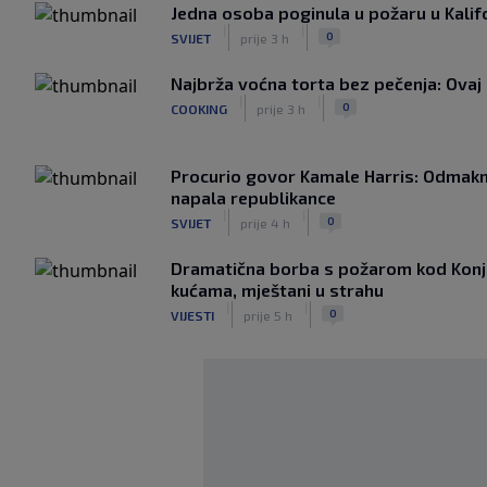
Jedna osoba poginula u požaru u Kalifo
|
|
0
SVIJET
prije 3 h
Najbrža voćna torta bez pečenja: Ovaj 
|
|
0
COOKING
prije 3 h
Procurio govor Kamale Harris: Odmakn
napala republikance
|
|
0
SVIJET
prije 4 h
Dramatična borba s požarom kod Konjic
kućama, mještani u strahu
|
|
0
VIJESTI
prije 5 h