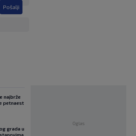
Pošalji
se najbrže
e petnaest
Oglas
og grada u
 stanovima