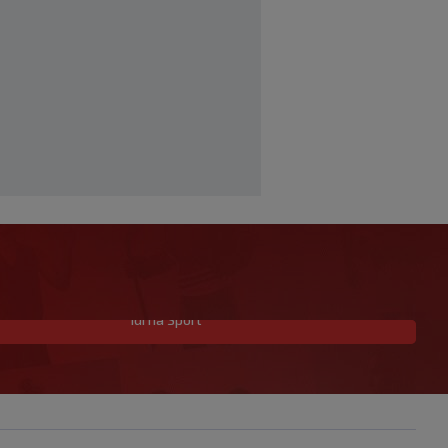
Idi na Sport
Neočekivan transfer na pomolu:
Monaco se uključio u utrku za Lukakua
|
|
0
NOGOMET
prije 3 h
Počela nova sezona: Željezničar na
Grbavici savladao BSK