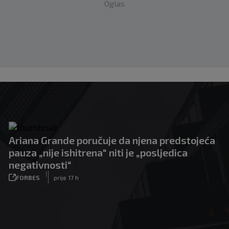
Oglas
Ariana Grande poručuje da njena predstojeća
pauza „nije ishitrena“ niti je „posljedica
negativnosti“
|
FORBES
prije 17 h