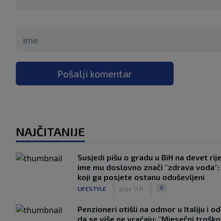
Pošalji komentar
NAJČITANIJE
Susjedi pišu o gradu u BiH na devet rije
ime mu doslovno znači "zdrava voda":
koji ga posjete ostanu oduševljeni
|
|
0
LIFESTYLE
prije 11 h
Penzioneri otišli na odmor u Italiju i odl
da se više ne vraćaju: "Mjesečni troško