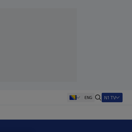
N1 TV
ENG