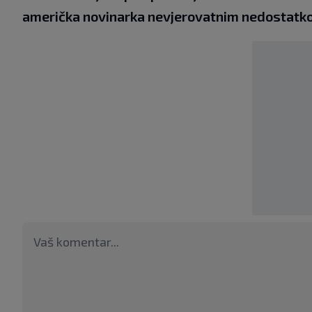
američka novinarka nevjerovatnim nedostatk