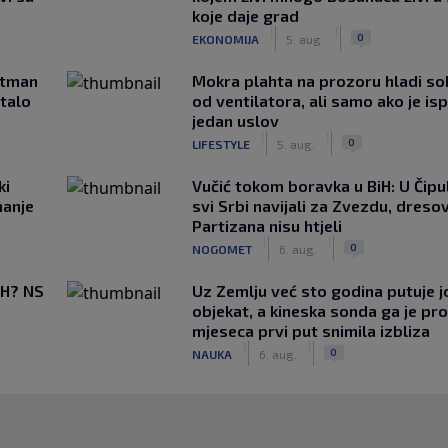
koje daje grad
|
|
0
EKONOMIJA
5. aug.
rtman
Mokra plahta na prozoru hladi so
stalo
od ventilatora, ali samo ako je is
jedan uslov
|
|
0
LIFESTYLE
5. aug.
ki
Vučić tokom boravka u BiH: U Čipul
hanje
svi Srbi navijali za Zvezdu, dreso
Partizana nisu htjeli
|
|
0
NOGOMET
6. aug.
BiH? NS
Uz Zemlju već sto godina putuje j
objekat, a kineska sonda ga je pr
mjeseca prvi put snimila izbliza
|
|
0
NAUKA
6. aug.