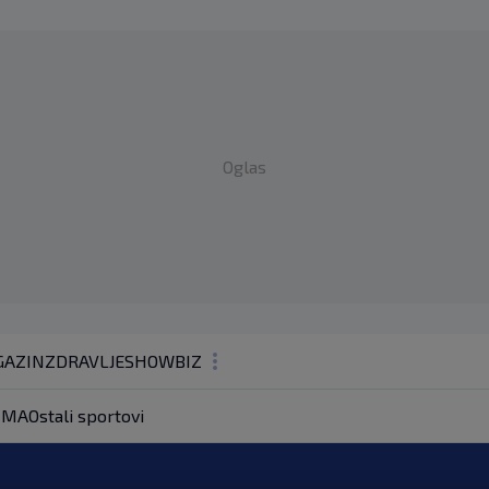
Oglas
AZIN
ZDRAVLJE
SHOWBIZ
KOLUMNE
MA
Ostali sportovi