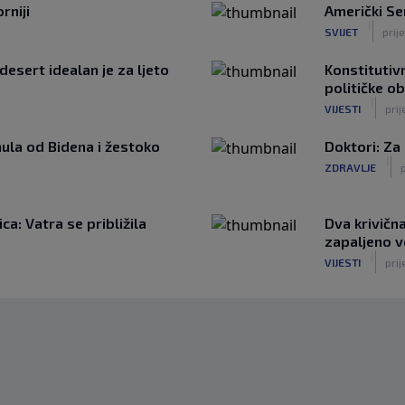
rniji
Američki Se
|
SVIJET
prije
desert idealan je za ljeto
Konstitutivn
političke o
|
VIJESTI
prij
ula od Bidena i žestoko
Doktori: Za
|
ZDRAVLJE
a: Vatra se približila
Dva krivičn
zapaljeno v
|
VIJESTI
prij