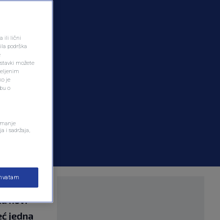
ili lični
ila podrška
e
ostavki možete
željenim
ko je
dbu o
remanje
a i sadržaja,
ihvatam
 i Bosne i
za novi
eć jedna