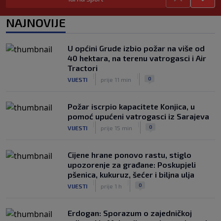
odmah!
|
|
0
NOGOMET
prije 2 h
NAJNOVIJE
Bila je sportska zvijezda, a onda otišla
u penziju: Sada oduševila akrobacijama
U općini Grude izbio požar na više od
u bikiniju (FOTO+VIDEO)
40 hektara, na terenu vatrogasci i Air
|
|
0
OSTALI SPORTOVI
prije 2 h
Tractori
|
|
0
VIJESTI
prije 11 min
Požar iscrpio kapacitete Konjica, u
pomoć upućeni vatrogasci iz Sarajeva
|
|
0
VIJESTI
prije 15 min
Cijene hrane ponovo rastu, stiglo
upozorenje za građane: Poskupjeli
pšenica, kukuruz, šećer i biljna ulja
|
|
0
VIJESTI
prije 1 h
Erdogan: Sporazum o zajedničkoj