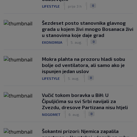
|
|
0
LIFESTYLE
prije 3 h
Šezdeset posto stanovnika glavnog
grada u kojem živi mnogo Bosanaca živi
u stanovima koje daje grad
|
|
0
EKONOMIJA
5. aug.
Mokra plahta na prozoru hladi sobu
bolje od ventilatora, ali samo ako je
ispunjen jedan uslov
|
|
0
LIFESTYLE
5. aug.
Vučić tokom boravka u BiH: U
Čipuljićima su svi Srbi navijali za
Zvezdu, dresove Partizana nisu htjeli
|
|
0
NOGOMET
6. aug.
Šokantni prizori: Njemica zapalila