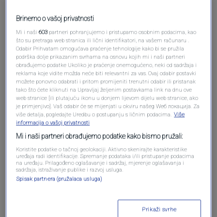
Brinemo o vašoj privatnosti
Mi i naši
603
partneri pohranjujemo i pristupamo osobnim podacima, kao
što su pretraga web stranica ili lični identifikatori, na vašem računaru .
Odabir Prihvatam omogućava praćenje tehnologije kako bi se pružila
podrška dolje prikazanim svrhama na osnovu kojih mi i naši partneri
Oglas
obrađujemo podatke Ukoliko je praćenje onemogućeno, neki od sadržaja i
reklama koje vidite možda neće biti relevantni za vas. Ovaj odabir postavki
možete ponovno odabrati i pritom promijeniti trenutni odabir ili pristanak
tako što ćete kliknuti na Upravljaj željenim postavkama link na dnu ove
web stranice [ili plutajuću ikonu u donjem lijevom dijelu web stranice, ako
je primjenjivo]. Vaš odabir će se mijenjati u okviru našeg Wеб локација. Za
više detalja, pogledajte Uredbu o postupanju s ličnim podacima.
Više
informacija o vašoj privatnosti
Mi i naši partneri obrađujemo podatke kako bismo pružali:
Koristite podatke o tačnoj geolokaciji. Aktivno skenirajte karakteristike
uređaja radi identifikacije. Spremanje podataka i/ili pristupanje podacima
na uređaju. Prilagođeno oglašavanje i sadržaj, mjerenje oglašavanja i
sadržaja, istraživanje publike i razvoj usluga.
Spisak partnera (pružalaca usluga)
Oglas
Prikaži svrhe