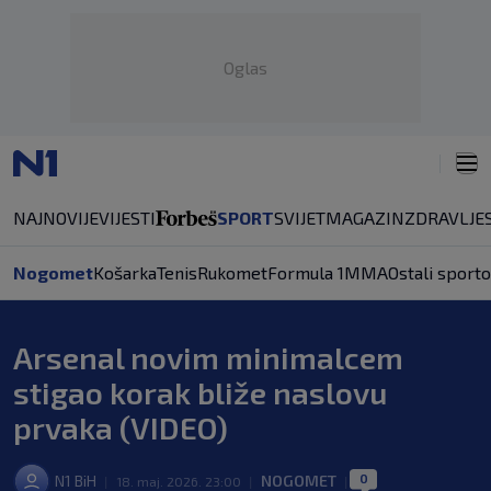
Oglas
NAJNOVIJE
VIJESTI
SPORT
SVIJET
MAGAZIN
ZDRAVLJE
Nogomet
Košarka
Tenis
Rukomet
Formula 1
MMA
Ostali sporto
Arsenal novim minimalcem
stigao korak bliže naslovu
prvaka (VIDEO)
0
N1 BiH
NOGOMET
|
18. maj. 2026. 23:00
|
|