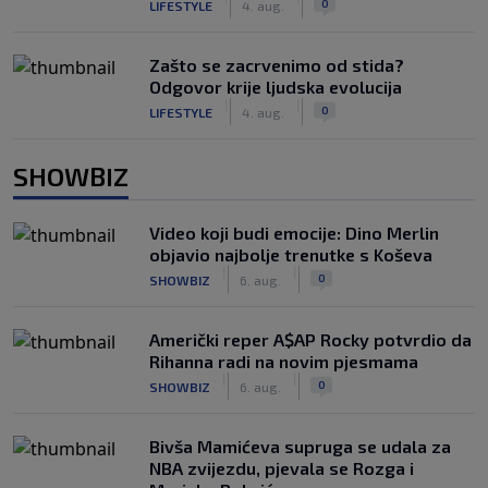
0
LIFESTYLE
4. aug.
Zašto se zacrvenimo od stida?
Odgovor krije ljudska evolucija
|
|
0
LIFESTYLE
4. aug.
SHOWBIZ
Video koji budi emocije: Dino Merlin
objavio najbolje trenutke s Koševa
|
|
0
SHOWBIZ
6. aug.
Američki reper A$AP Rocky potvrdio da
Rihanna radi na novim pjesmama
|
|
0
SHOWBIZ
6. aug.
Bivša Mamićeva supruga se udala za
NBA zvijezdu, pjevala se Rozga i