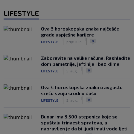
LIFESTYLE
Ova 3 horoskopska znaka najčešće
grade uspješne karijere
|
|
0
LIFESTYLE
prije 10 h
Zaboravite na velike račune: Rashladite
dom pametnije, jeftinije i bez klime
|
|
0
LIFESTYLE
5. aug.
Ova 4 horoskopska znaka u avgustu
sreću svoju srodnu dušu
|
|
0
LIFESTYLE
5. aug.
Bunar imа 3.500 stepenica koje se
spuštaju trinaest spratova, a
napravljen je da bi ljudi imali vode ljeti
|
|