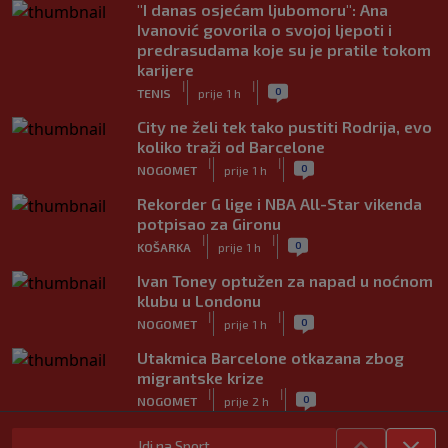
"I danas osjećam ljubomoru": Ana
Ivanović govorila o svojoj ljepoti i
predrasudama koje su je pratile tokom
karijere
|
|
0
TENIS
prije 1 h
City ne želi tek tako pustiti Rodrija, evo
koliko traži od Barcelone
|
|
0
NOGOMET
prije 1 h
Rekorder G lige i NBA All-Star vikenda
potpisao za Gironu
|
|
0
KOŠARKA
prije 1 h
Ivan Toney optužen za napad u noćnom
klubu u Londonu
|
|
0
NOGOMET
prije 1 h
Utakmica Barcelone otkazana zbog
migrantske krize
|
|
0
NOGOMET
prije 2 h
FS Norveške poručio Infantinu: Odlazi,
Idi na Sport