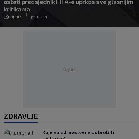
ostati predsjednik FIFA-e uprkos sve glasnijim
kritikama
|
FORBES
prije 10 h
Oglas
ZDRAVLJE
Koje su zdravstvene dobrobiti
pistacija?