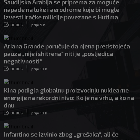
Saudijska Arabija se priprema za moguće
napade na luke i aerodrome koje bi mogle
izvesti iračke milicije povezane s Hutima
|
FORBES
prije 9 h
Ariana Grande poručuje da njena predstojeća
pauza „nije ishitrena“ niti je „posljedica
negativnosti“
|
FORBES
prije 10 h
Kina podigla globalnu proizvodnju nuklearne
energije na rekordni nivo: Ko je na vrhu, a ko na
dnu
|
FORBES
prije 10 h
Infantino se izvinio zbog „grešaka“, ali će