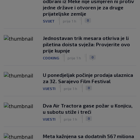
odbrani iz Meke nije usmjeren ni protiv
jedne države i otvoren je za druge
prijateljske zemlje
|
|
0
SVIJET
prije 1 h
Jednostavan trik mesara otkriva je li
piletina doista svježa: Provjerite ovo
prije kupnje
|
|
0
COOKING
prije 1 h
U ponedjeljak počinje prodaja ulaznica
za 32. Sarajevo Film Festival
|
|
0
VIJESTI
prije 1 h
Dva Air Tractora gase požar u Konjicu,
u subotu stiže i treći
|
|
0
VIJESTI
prije 1 h
Meta kažnjena sa dodatnih 567 miliona