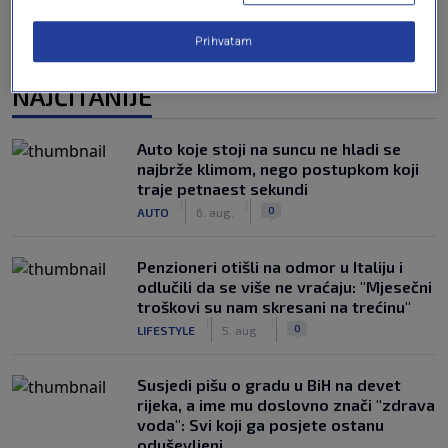
Prihvatam
NAJČITANIJE
Auto koje stoji na suncu ne hladi se
najbrže klimom, nego postupkom koji
traje petnaest sekundi
|
|
0
AUTO
6. aug.
Penzioneri otišli na odmor u Italiju i
odlučili da se više ne vraćaju: "Mjesečni
troškovi su nam skresani na trećinu"
|
|
0
LIFESTYLE
5. aug.
Susjedi pišu o gradu u BiH na devet
rijeka, a ime mu doslovno znači "zdrava
voda": Svi koji ga posjete ostanu
oduševljeni