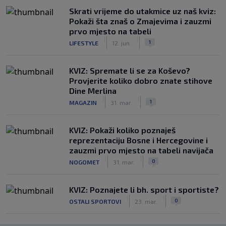
Skrati vrijeme do utakmice uz naš kviz:
Pokaži šta znaš o Zmajevima i zauzmi
prvo mjesto na tabeli
|
|
1
LIFESTYLE
12. jun.
KVIZ: Spremate li se za Koševo?
Provjerite koliko dobro znate stihove
Dine Merlina
|
|
1
MAGAZIN
31. mar.
KVIZ: Pokaži koliko poznaješ
reprezentaciju Bosne i Hercegovine i
zauzmi prvo mjesto na tabeli navijača
|
|
0
NOGOMET
31. mar.
KVIZ: Poznajete li bh. sport i sportiste?
|
|
0
OSTALI SPORTOVI
23. mar.