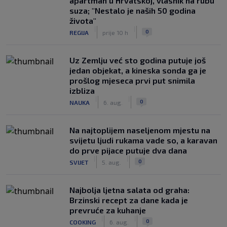
apartman u Hrvatskoj, vlasnik na rubu
suza; "Nestalo je naših 50 godina
života"
|
|
0
REGIJA
prije 10 h
Uz Zemlju već sto godina putuje još
jedan objekat, a kineska sonda ga je
prošlog mjeseca prvi put snimila
izbliza
|
|
0
NAUKA
6. aug.
Na najtoplijem naseljenom mjestu na
svijetu ljudi rukama vade so, a karavan
do prve pijace putuje dva dana
|
|
0
SVIJET
5. aug.
Najbolja ljetna salata od graha:
Brzinski recept za dane kada je
prevruće za kuhanje
|
|
0
COOKING
6. aug.