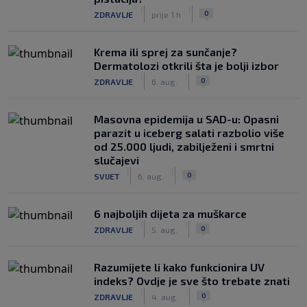
|
|
0
ZDRAVLJE
prije 1 h
Krema ili sprej za sunčanje?
Dermatolozi otkrili šta je bolji izbor
|
|
0
ZDRAVLJE
6. aug.
Masovna epidemija u SAD-u: Opasni
parazit u iceberg salati razbolio više
od 25.000 ljudi, zabilježeni i smrtni
slučajevi
|
|
0
SVIJET
6. aug.
6 najboljih dijeta za muškarce
|
|
0
ZDRAVLJE
5. aug.
Razumijete li kako funkcionira UV
indeks? Ovdje je sve što trebate znati
|
|
0
ZDRAVLJE
4. aug.