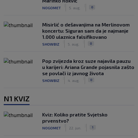
Marinko Rokvić
|
|
0
NOGOMET
5. aug.
Misirlić o dešavanjima na Merlinovom
koncertu: Siguran sam da je najmanje
1.000 ulaznica falsifikovano
|
|
0
SHOWBIZ
5. aug.
Pop zvijezda kroz suze najavila pauzu
u karijeri: Ariana Grande pojasnila zašto
se povlači iz javnog života
|
|
0
SHOWBIZ
4. aug.
N1 KVIZ
Kviz: Koliko pratite Svjetsko
prvenstvo?
|
|
1
NOGOMET
22. jun.