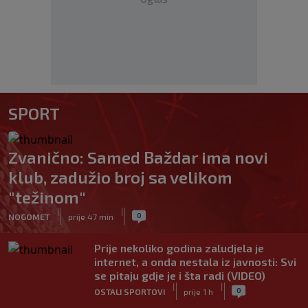
SPORT
Zvanično: Samed Baždar ima novi
klub, zadužio broj sa velikom
"težinom"
|
|
0
NOGOMET
prije 47 min
Prije nekoliko godina zaludjela je
internet, a onda nestala iz javnosti: Svi
se pitaju gdje je i šta radi (VIDEO)
|
|
0
OSTALI SPORTOVI
prije 1 h