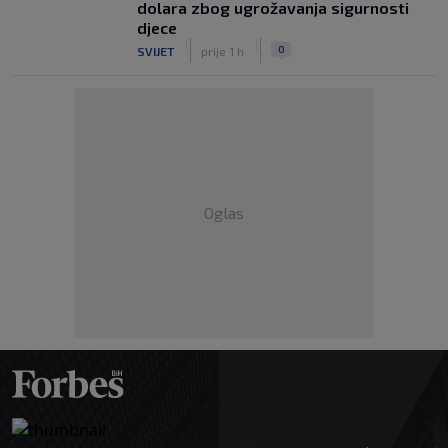
dolara zbog ugrožavanja sigurnosti
djece
|
|
0
SVIJET
prije 1 h
Oglas