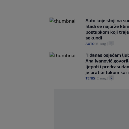
Auto koje stoji na s
hladi se najbrže kl
postupkom koji traj
sekundi
0
AUTO
|
6. aug.
|
"I danas osjećam lj
Ana Ivanović govoril
ljepoti i predrasuda
je pratile tokom kari
0
TENIS
|
7. aug.
|