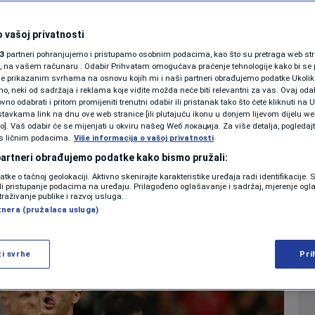
SHOWBIZ
nenadila" nemoćne
KOLUMNE
 vašoj privatnosti
3
partneri pohranjujemo i pristupamo osobnim podacima, kao što su pretraga web stran
ori, na vašem računaru . Odabir Prihvatam omogućava praćenje tehnologije kako bi se 
je prikazanim svrhama na osnovu kojih mi i naši partneri obrađujemo podatke Ukoliko
 neki od sadržaja i reklama koje vidite možda neće biti relevantni za vas. Ovaj odab
PODCAST
no odabrati i pritom promijeniti trenutni odabir ili pristanak tako što ćete kliknuti na U
0
NOGOMET
komentara
|
tavkama link na dnu ove web stranice [ili plutajuću ikonu u donjem lijevom dijelu we
N1 SPECIJAL
vo]. Vaš odabir će se mijenjati u okviru našeg Wеб локација. Za više detalja, pogledaj
s ličnim podacima.
Više informacija o vašoj privatnosti
FENOMENI
 partneri obrađujemo podatke kako bismo pružali:
Više
datke o tačnoj geolokaciji. Aktivno skenirajte karakteristike uređaja radi identifikacije.
NEISTRAŽENO
ili pristupanje podacima na uređaju. Prilagođeno oglašavanje i sadržaj, mjerenje ogl
traživanje publike i razvoj usluga.
tnera (pružalaca usluga)
VIRALNO
FOTO
ži svrhe
Pri
PROMO
VIDEO