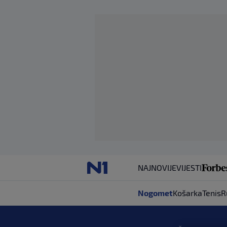
NAJNOVIJE
VIJESTI
Nogomet
Košarka
Tenis
R