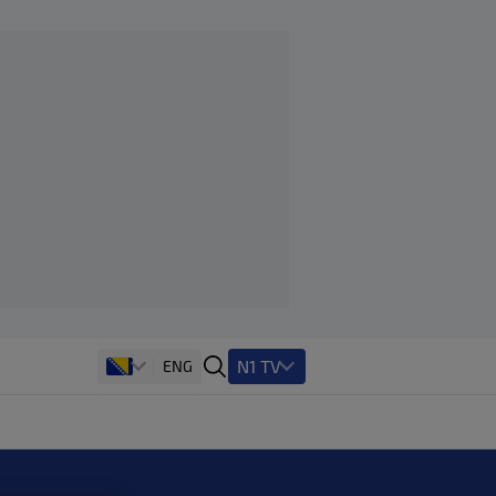
N1 TV
ENG