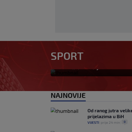
Isiah Thomas kriti
odnosa prema Bro
SPORT
nismo gledali ova
0
KOŠARKA
|
prije 10 min
|
NAJNOVIJE
Od ranog jutra velik
prijelazima u BiH
0
VIJESTI
|
prije 24 min
|