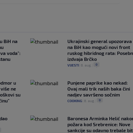
 u BiH na
Ukrajinski general upozorava
mu
na BiH kao mogući novi front
ava voda":
ruskog hibridnog rata: Poseb
stanu
izdvaja Brčko
0
VIJESTI
|
8. aug.
|
 odmor u
Punjene paprike kao nekad:
e više ne
Ovaj mali trik naših baka čini
roškovi su
nadjev savršeno sočnim
ćinu"
0
COOKING
|
8. aug.
|
adao
Baronesa Arminka Helić nako
požara kod Srebrenice: Nove
sankcije su odavno trebale bit