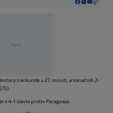
Oglas
estory Irankunde u 27. minuti, a konačnih 2-
(75).
e s 4-1 slavio protiv Paragvaja.