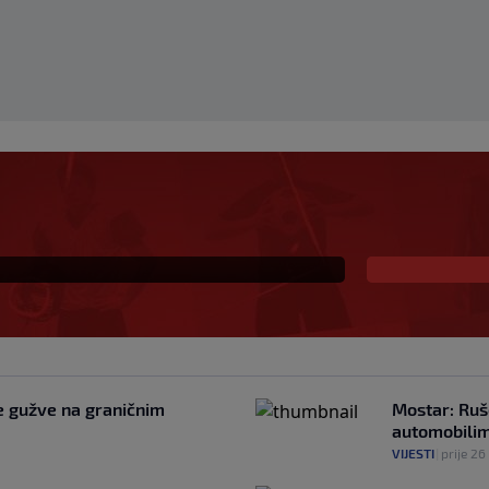
kovao Celticse zbog
wnu: "Nikada ih
kve"
e gužve na graničnim
Mostar: Ruš
automobili
VIJESTI
|
prije 26