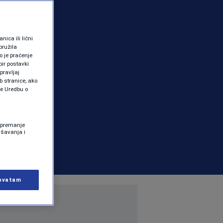
ica ili lični
pružila
 je praćenje
ir postavki
pravljaj
b stranice, ako
te Uredbu o
 Spremanje
ašavanja i
hvatam