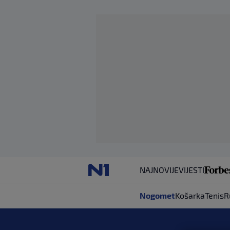
NAJNOVIJE
VIJESTI
Nogomet
Košarka
Tenis
R