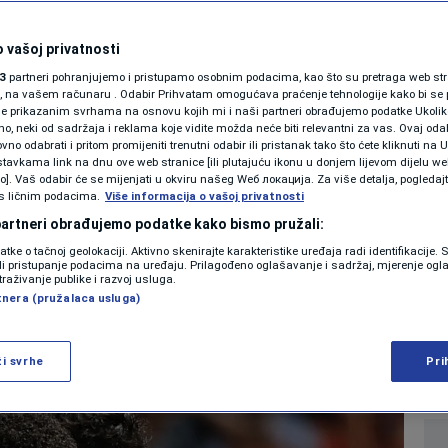
SHOWBIZ
 deset komada
KOLUMNE
 vašoj privatnosti
3
partneri pohranjujemo i pristupamo osobnim podacima, kao što su pretraga web stran
otvaranju Svjetskog
ori, na vašem računaru . Odabir Prihvatam omogućava praćenje tehnologije kako bi se 
je prikazanim svrhama na osnovu kojih mi i naši partneri obrađujemo podatke Ukoliko
 neki od sadržaja i reklama koje vidite možda neće biti relevantni za vas. Ovaj odab
PODCAST
no odabrati i pritom promijeniti trenutni odabir ili pristanak tako što ćete kliknuti na U
tavkama link na dnu ove web stranice [ili plutajuću ikonu u donjem lijevom dijelu we
N1 SPECIJAL
vo]. Vaš odabir će se mijenjati u okviru našeg Wеб локација. Za više detalja, pogledaj
s ličnim podacima.
Više informacija o vašoj privatnosti
0
NOGOMET
komentara
|
FENOMENI
 partneri obrađujemo podatke kako bismo pružali:
datke o tačnoj geolokaciji. Aktivno skenirajte karakteristike uređaja radi identifikacije.
NEISTRAŽENO
ili pristupanje podacima na uređaju. Prilagođeno oglašavanje i sadržaj, mjerenje ogl
Više
traživanje publike i razvoj usluga.
tnera (pružalaca usluga)
VIRALNO
FOTO
ži svrhe
Pri
PROMO
VIDEO