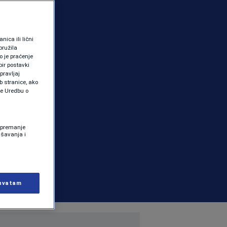
ica ili lični
pružila
 je praćenje
ir postavki
pravljaj
b stranice, ako
te Uredbu o
 Spremanje
ašavanja i
hvatam