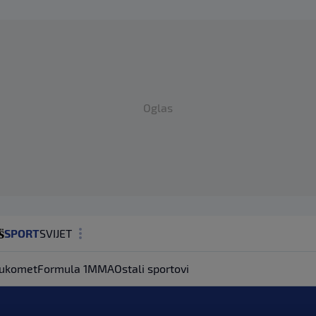
Oglas
SPORT
SVIJET
MAGAZIN
ukomet
Formula 1
MMA
Ostali sportovi
ZDRAVLJE