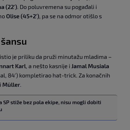
 (22')
. Do poluvremena su pogađali i
no
Olise (45+2')
, pa se na odmor otišlo s
i šansu
istio je priliku da pruži minutažu mladima –
nnart Karl
, a nešto kasnije i
Jamal Musiala
penal, 84') kompletirao hat-trick. Za konačnih
i
Müller
.
 SP stiže bez pola ekipe, nisu mogli dobiti
u