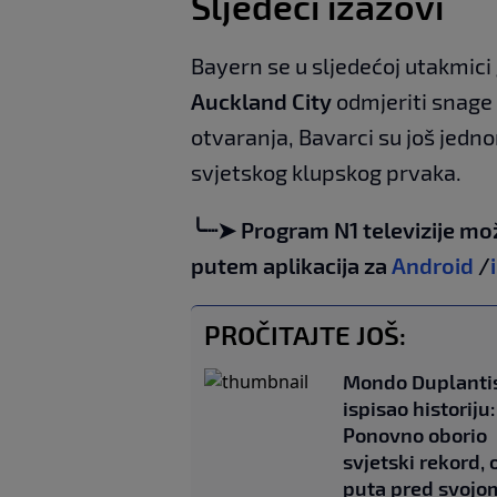
Sljedeći izazovi
Bayern se u sljedećoj utakmici
Auckland City
odmjeriti snage
otvaranja, Bavarci su još jedno
svjetskog klupskog prvaka.
╰┈➤ Program N1 televizije mo
putem aplikacija za
Android
/
PROČITAJTE JOŠ:
Mondo Duplanti
ispisao historiju:
Ponovno oborio
svjetski rekord,
puta pred svojo