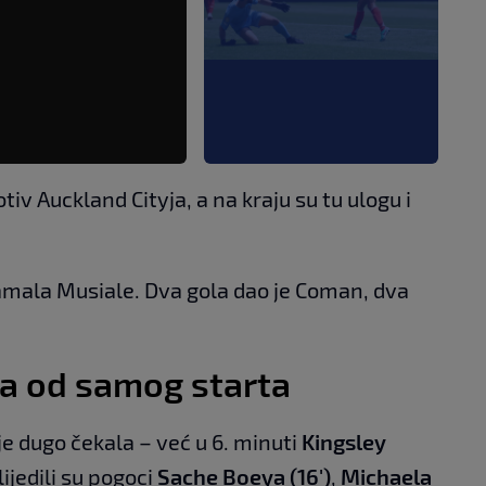
rotiv Auckland Cityja, a na kraju su tu ulogu i
 Jamala Musiale. Dva gola dao je Coman, dva
a od samog starta
 dugo čekala – već u 6. minuti
Kingsley
lijedili su pogoci
Sache Boeya (16')
,
Michaela