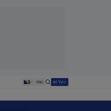
N1 TV
ENG