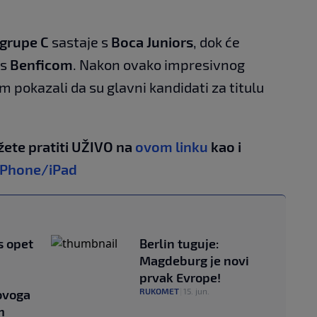
grupe C
sastaje s
Boca Juniors
, dok će
 s
Benficom
. Nakon ovako impresivnog
m pokazali da su glavni kandidati za titulu
žete pratiti UŽIVO na
ovom linku
kao i
iPhone/iPad
s opet
Berlin tuguje:
Magdeburg je novi
prvak Evrope!
RUKOMET
|
15. jun.
 ovoga
m