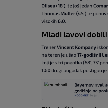
Olisea (18')
, te još jedan
Comana
Thomas Müller (45')
te ponov
visokih
6:0
.
Mladi lavovi dobil
Trener
Vincent Kompany
iskor
na teren je ušao
17-godišnji Le
koji je s tri pogotka (68', 73' 
10:0
drugi pogodak postigao je 
Bayernov rival na
godišnje na posl
NOGOMET
|
14. jun.