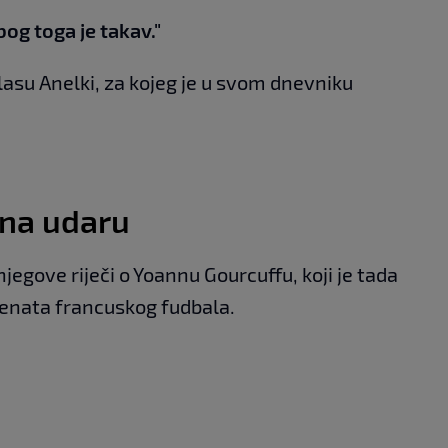
bog toga je takav."
olasu Anelki, za kojeg je u svom dnevniku
 na udaru
egove riječi o Yoannu Gourcuffu, koji je tada
lenata francuskog fudbala.