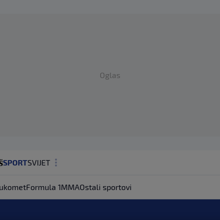
Oglas
SPORT
SVIJET
MAGAZIN
ukomet
Formula 1
MMA
Ostali sportovi
ZDRAVLJE