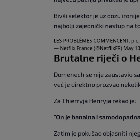
Bivši selektor je uz dozu ironij
najbolji zajednički nastup na 
LES PROBLÈMES COMMENCENT.
pic
— Netflix France (@NetflixFR)
May 13
Brutalne riječi o H
Domenech se nije zaustavio sa
već je direktno prozvao nekoli
Za Thierryja Henryja rekao je:
"On je banalna i samodopadna
Zatim je pokušao objasniti nje