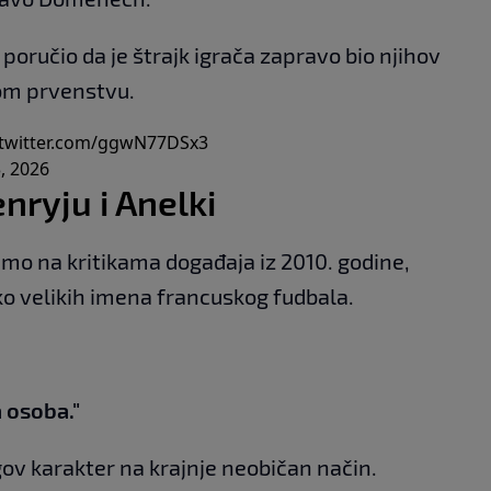
e poručio da je štrajk igrača zapravo bio njihov
tom prvenstvu.
.twitter.com/ggwN77DSx3
, 2026
enryju i Anelki
mo na kritikama događaja iz 2010. godine,
ko velikih imena francuskog fudbala.
 osoba."
gov karakter na krajnje neobičan način.