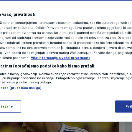
 Francuske brutalno
SHOWBIZ
KOLUMNE
 vašoj privatnosti
de: "Radi se o
3
partneri pohranjujemo i pristupamo osobnim podacima, kao što su pretraga web stran
ori, na vašem računaru . Odabir Prihvatam omogućava praćenje tehnologije kako bi se 
tima i moronima"
je prikazanim svrhama na osnovu kojih mi i naši partneri obrađujemo podatke Ukoliko
 neki od sadržaja i reklama koje vidite možda neće biti relevantni za vas. Ovaj odab
PODCAST
no odabrati i pritom promijeniti trenutni odabir ili pristanak tako što ćete kliknuti na U
tavkama link na dnu ove web stranice [ili plutajuću ikonu u donjem lijevom dijelu we
0
NOGOMET
komentara
|
|
N1 SPECIJAL
vo]. Vaš odabir će se mijenjati u okviru našeg Wеб локација. Za više detalja, pogledaj
s ličnim podacima.
Više informacija o vašoj privatnosti
FENOMENI
 partneri obrađujemo podatke kako bismo pružali:
Više
datke o tačnoj geolokaciji. Aktivno skenirajte karakteristike uređaja radi identifikacije.
NEISTRAŽENO
ili pristupanje podacima na uređaju. Prilagođeno oglašavanje i sadržaj, mjerenje ogl
traživanje publike i razvoj usluga.
tnera (pružalaca usluga)
VIRALNO
FOTO
ži svrhe
Pri
PROMO
VIDEO