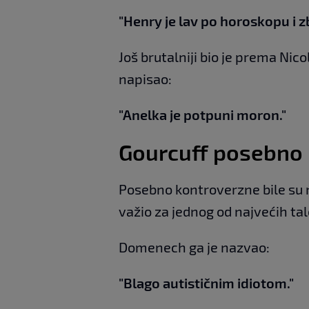
"Henry je lav po horoskopu i z
Još brutalniji bio je prema Nic
napisao:
"Anelka je potpuni moron."
Gourcuff posebno
Posebno kontroverzne bile su nj
važio za jednog od najvećih ta
Domenech ga je nazvao:
"Blago autističnim idiotom."