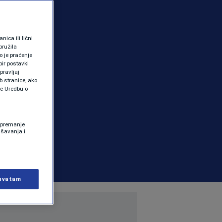
ica ili lični
pružila
 je praćenje
ir postavki
pravljaj
b stranice, ako
te Uredbu o
 Spremanje
ašavanja i
hvatam