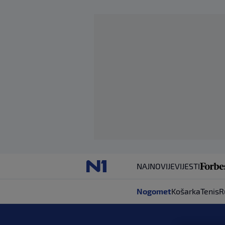
NAJNOVIJE
VIJESTI
Nogomet
Košarka
Tenis
R