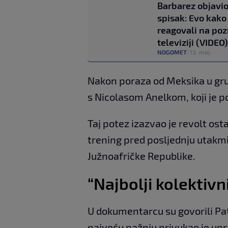
Barbarez objavi
spisak: Evo kako
reagovali na poz
televiziji (VIDEO)
NOGOMET
|
13. maj.
Nakon poraza od Meksika u gru
s Nicolasom Anelkom, koji je p
Taj potez izazvao je revolt osta
trening pred posljednju utakm
Južnoafričke Republike.
“Najbolji kolektivn
U dokumentarcu su govorili Patr
najveću pažnju privukao je u