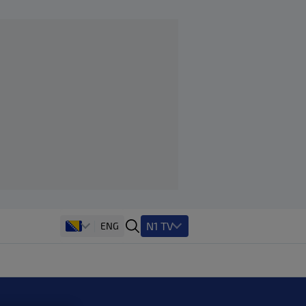
N1 TV
ENG