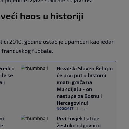
eći haos u historiji
lici 2010. godine ostao je upamćen kao jedan
i francuskog fudbala.
eredi u
Hrvatski Slaven Belupo
ile se
će prvi put u historiji
a i
imati igrača na
Mundijalu - on
nastupa za Bosnu i
Hercegovinu!
NOGOMET
|
13. maj.
ni
Prvi čovjek LaLige
je
žestoko odgovorio