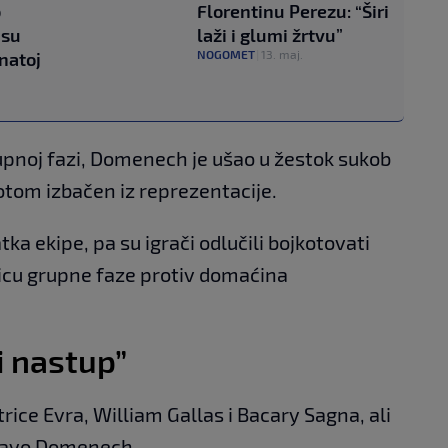
o
Florentinu Perezu: “Širi
 su
laži i glumi žrtvu”
NOGOMET
|
13. maj.
natoj
pnoj fazi, Domenech je ušao u žestok sukob
otom izbačen iz reprezentacije.
tka ekipe, pa su igrači odlučili bojkotovati
icu grupne faze protiv domaćina
i nastup”
ice Evra, William Gallas i Bacary Sagna, ali
pravo Domenech.