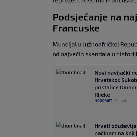
Podsjećanje na najv
Francuske
Mundijal u Južnoafričkoj Repub
od najvećih skandala u historij
Novi navijački n
Hrvatskoj: Sukob
pristalice Dinam
Rijeke
NOGOMET
|
13. maj.
Hrvati oduševlje
načinom na koji 