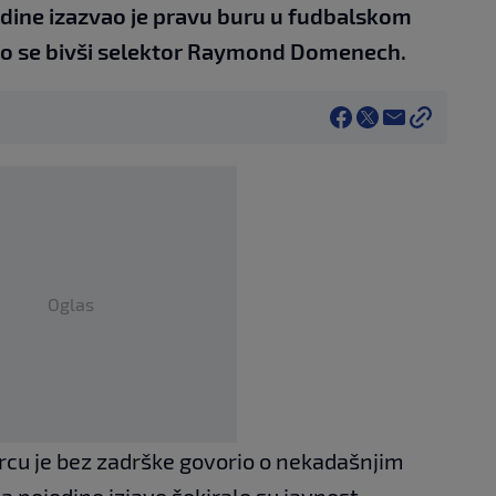
dine izazvao je pravu buru u fudbalskom
šao se bivši selektor Raymond Domenech.
Oglas
rcu je bez zadrške govorio o nekadašnjim
 pojedine izjave šokirale su javnost.