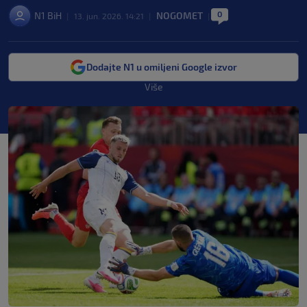
0
N1 BiH
NOGOMET
|
13. jun. 2026. 14:21
|
|
Dodajte N1 u omiljeni Google izvor
Više