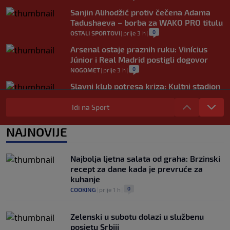
Sanjin Alihodžić protiv čečena Adama
Tadushaeva – borba za WAKO PRO titulu
0
OSTALI SPORTOVI
|
prije 3 h
|
Arsenal ostaje praznih ruku: Vinícius
Júnior i Real Madrid postigli dogovor
0
NOGOMET
|
prije 3 h
|
Slavni klub potresa kriza: Kultni stadion
u Italiji bit će prazan na početku sezone,
navijači objavili rat upravi
Idi na Sport
0
NOGOMET
|
prije 4 h
|
NAJNOVIJE
Izvinjenje s elementima prijetnje i
„gomila slabića“ u UEFA-i
0
NOGOMET
|
prije 4 h
|
Najbolja ljetna salata od graha: Brzinski
recept za dane kada je prevruće za
kuhanje
0
COOKING
|
prije 1 h
|
Zelenski u subotu dolazi u službenu
posjetu Srbiji