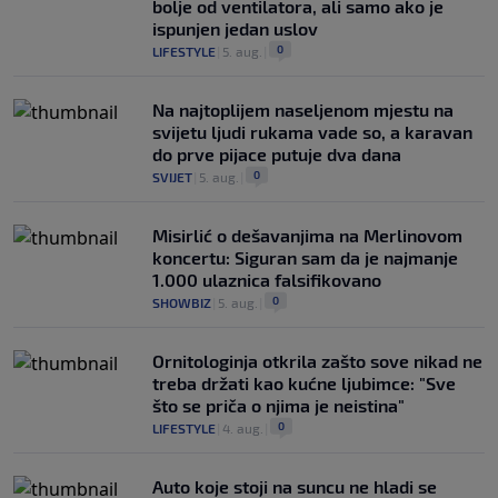
bolje od ventilatora, ali samo ako je
ispunjen jedan uslov
0
LIFESTYLE
|
5. aug.
|
Na najtoplijem naseljenom mjestu na
svijetu ljudi rukama vade so, a karavan
do prve pijace putuje dva dana
0
SVIJET
|
5. aug.
|
Misirlić o dešavanjima na Merlinovom
koncertu: Siguran sam da je najmanje
1.000 ulaznica falsifikovano
0
SHOWBIZ
|
5. aug.
|
Ornitologinja otkrila zašto sove nikad ne
treba držati kao kućne ljubimce: "Sve
što se priča o njima je neistina"
0
LIFESTYLE
|
4. aug.
|
Auto koje stoji na suncu ne hladi se