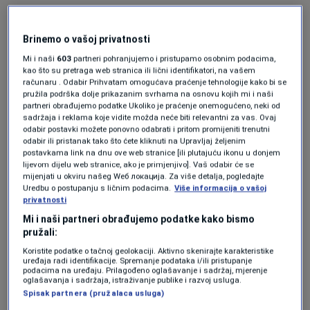
"Bosna i Hercegovina
Brinemo o vašoj privatnosti
imala je mnogo sreće"
Mi i naši
603
partneri pohranjujemo i pristupamo osobnim podacima,
kao što su pretraga web stranica ili lični identifikatori, na vašem
računaru . Odabir Prihvatam omogućava praćenje tehnologije kako bi se
Analizirajući dešavanja na terenu, Bogdanović
pružila podrška dolje prikazanim svrhama na osnovu kojih mi i naši
partneri obrađujemo podatke Ukoliko je praćenje onemogućeno, neki od
je naglasio da je reprezentacija Bosne i
sadržaja i reklama koje vidite možda neće biti relevantni za vas. Ovaj
odabir postavki možete ponovno odabrati i pritom promijeniti trenutni
Hercegovine u nastavku utakmice bila pod
odabir ili pristanak tako što ćete kliknuti na Upravljaj željenim
postavkama link na dnu ove web stranice [ili plutajuću ikonu u donjem
velikim pritiskom.
lijevom dijelu web stranice, ako je primjenjivo]. Vaš odabir će se
mijenjati u okviru našeg Wеб локација. Za više detalja, pogledajte
Uredbu o postupanju s ličnim podacima.
Više informacija o vašoj
Bh. navijač postao hit u Torontu:
privatnosti
"Koliko sam platio kartu? Nemoj to
Mi i naši partneri obrađujemo podatke kako bismo
ubit će me žena" (VIDEO)
pružali:
NOGOMET
|
13. jun.
Koristite podatke o tačnoj geolokaciji. Aktivno skenirajte karakteristike
Legendarni Schweinsteiger pratio
uređaja radi identifikacije. Spremanje podataka i/ili pristupanje
podacima na uređaju. Prilagođeno oglašavanje i sadržaj, mjerenje
meč Zmajeva u Torontu pa otkrio šta
oglašavanja i sadržaja, istraživanje publike i razvoj usluga.
ga je zasmetalo: "Zašto to rade?!"
Spisak partnera (pružalaca usluga)
NOGOMET
|
13. jun.