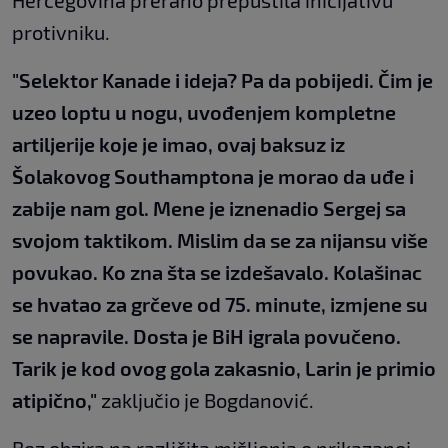
protivniku.
"Selektor Kanade i ideja? Pa da pobijedi. Čim je
uzeo loptu u nogu, uvođenjem kompletne
artiljerije koje je imao, ovaj baksuz iz
Šolakovog Southamptona je morao da uđe i
zabije nam gol. Mene je iznenadio Sergej sa
svojom taktikom. Mislim da se za nijansu više
povukao. Ko zna šta se izdešavalo. Kolašinac
se hvatao za grčeve od 75. minute, izmjene su
se napravile. Dosta je BiH igrala povučeno.
Tarik je kod ovog gola zakasnio, Larin je primio
atipično,"
zaključio je Bogdanović.
Bez obzira na različita mišljenja o prikazanoj