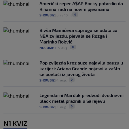
Američki reper A$AP Rocky potvrdio da
Rihanna radi na novim pjesmama
0
SHOWBIZ
|
prije 10 h
|
Bivša Mamićeva supruga se udala za
NBA zvijezdu, pjevala se Rozga i
Marinko Rokvić
0
NOGOMET
|
5. aug.
|
Pop zvijezda kroz suze najavila pauzu u
karijeri: Ariana Grande pojasnila zašto
se povlači iz javnog života
0
SHOWBIZ
|
4. aug.
|
Legendarni Marduk predvodi dvodnevni
black metal praznik u Sarajevu
0
SHOWBIZ
|
3. aug.
|
N1 KVIZ