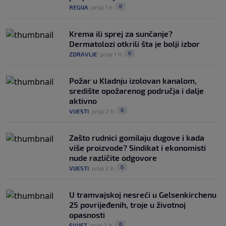
0
REGIJA
|
prije 1 h
|
Krema ili sprej za sunčanje?
Dermatolozi otkrili šta je bolji izbor
0
ZDRAVLJE
|
prije 1 h
|
Požar u Kladnju izolovan kanalom,
središte opožarenog područja i dalje
aktivno
0
VIJESTI
|
prije 2 h
|
Zašto rudnici gomilaju dugove i kada
više proizvode? Sindikat i ekonomisti
nude različite odgovore
0
VIJESTI
|
prije 2 h
|
U tramvajskoj nesreći u Gelsenkirchenu
25 povrijeđenih, troje u životnoj
opasnosti
0
SVIJET
|
prije 2 h
|