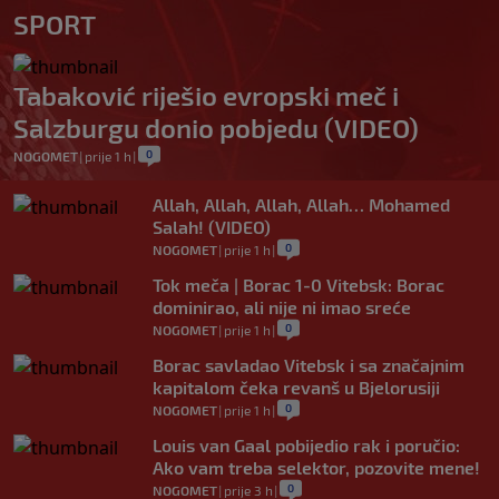
SPORT
Tabaković riješio evropski meč i
Salzburgu donio pobjedu (VIDEO)
0
NOGOMET
|
prije 1 h
|
Allah, Allah, Allah, Allah… Mohamed
Salah! (VIDEO)
0
NOGOMET
|
prije 1 h
|
Tok meča | Borac 1-0 Vitebsk: Borac
dominirao, ali nije ni imao sreće
0
NOGOMET
|
prije 1 h
|
Borac savladao Vitebsk i sa značajnim
kapitalom čeka revanš u Bjelorusiji
0
NOGOMET
|
prije 1 h
|
Louis van Gaal pobijedio rak i poručio:
Ako vam treba selektor, pozovite mene!
0
NOGOMET
|
prije 3 h
|