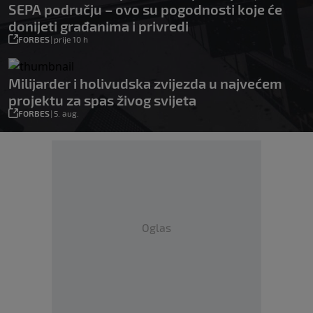
SEPA području – ovo su pogodnosti koje će
donijeti građanima i privredi
FORBES
|
prije 10 h
Milijarder i holivudska zvijezda u najvećem
projektu za spas živog svijeta
FORBES
|
5. aug.
Oglas