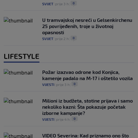
0
SVIJET
|
prije 3 h
|
U tramvajskoj nesreći u Gelsenkirchenu
25 povrijeđenih, troje u životnoj
opasnosti
0
SVIJET
|
prije 2 h
|
LIFESTYLE
Požar izazvao odrone kod Konjica,
kamenje padalo na M-17 i oštetilo vozila
0
VIJESTI
|
prije 3 h
|
Milioni iz budžeta, stotine prijava i samo
nekoliko kazni: Šta pokazuje početak
izborne kampanje?
0
VIJESTI
|
prije 4 h
|
VIDEO Severina: Kad priznamo ono što