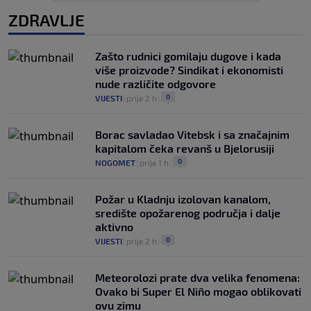
ZDRAVLJE
Zašto rudnici gomilaju dugove i kada
više proizvode? Sindikat i ekonomisti
nude različite odgovore
0
VIJESTI
|
prije 2 h
|
Borac savladao Vitebsk i sa značajnim
kapitalom čeka revanš u Bjelorusiji
0
NOGOMET
|
prije 1 h
|
Požar u Kladnju izolovan kanalom,
središte opožarenog područja i dalje
aktivno
0
VIJESTI
|
prije 2 h
|
Meteorolozi prate dva velika fenomena:
Ovako bi Super El Niño mogao oblikovati
ovu zimu