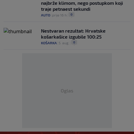
najbrže klimom, nego postupkom koji
traje petnaest sekundi
0
AUTO
|
prije 16 h
|
Nestvaran rezultat: Hrvatske
košarkašice izgubile 100:25
0
KOŠARKA
|
5. aug.
|
Oglas