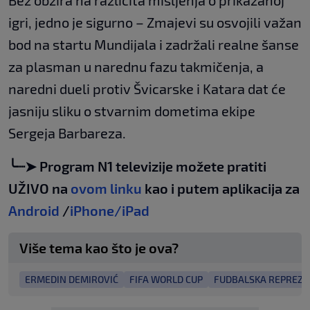
igri, jedno je sigurno – Zmajevi su osvojili važan
bod na startu Mundijala i zadržali realne šanse
za plasman u narednu fazu takmičenja, a
naredni dueli protiv Švicarske i Katara dat će
jasniju sliku o stvarnim dometima ekipe
Sergeja Barbareza.
╰┈➤ Program N1 televizije možete pratiti
UŽIVO na
ovom linku
kao i putem aplikacija za
Android
/
iPhone/iPad
Više tema kao što je ova?
ERMEDIN DEMIROVIĆ
FIFA WORLD CUP
FUDBALSKA REPREZEN