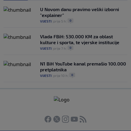
U Novom danu pravimo veliki izborni
"explainer"
0
VIJESTI
|
prije 5 h
|
Vlada FBiH: 530.000 KM za oblast
kulture i sporta, te vjerske institucije
0
VIJESTI
|
prije 7 h
|
N1 BiH YouTube kanal premašio 100.000
pretplatnika
0
VIJESTI
|
prije 10 h
|