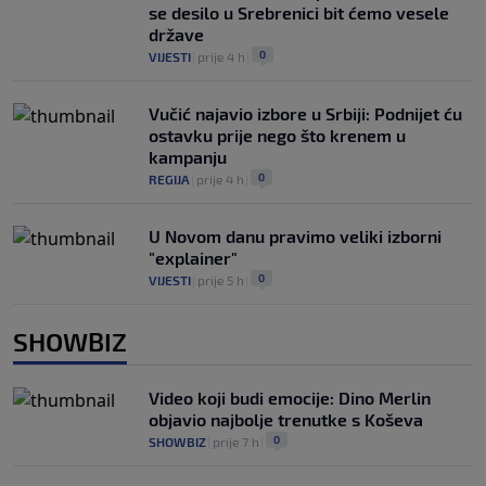
se desilo u Srebrenici bit ćemo vesele
države
0
VIJESTI
|
prije 4 h
|
Vučić najavio izbore u Srbiji: Podnijet ću
ostavku prije nego što krenem u
kampanju
0
REGIJA
|
prije 4 h
|
U Novom danu pravimo veliki izborni
"explainer"
0
VIJESTI
|
prije 5 h
|
SHOWBIZ
Video koji budi emocije: Dino Merlin
objavio najbolje trenutke s Koševa
0
SHOWBIZ
|
prije 7 h
|