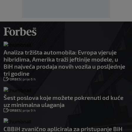
Analiza tržišta automobila: Evropa vjeruje
hibridima, Amerika traži jeftinije modele, u
BiH najveća prodaja novih vozila u posljednje
tri godine
FORBES
|
prije 6 h
Šest poslova koje možete pokrenuti od kuće
uz minimalna ulaganja
FORBES
|
prije 9 h
CBBiH zvanično aplicirala za pristupanje BiH