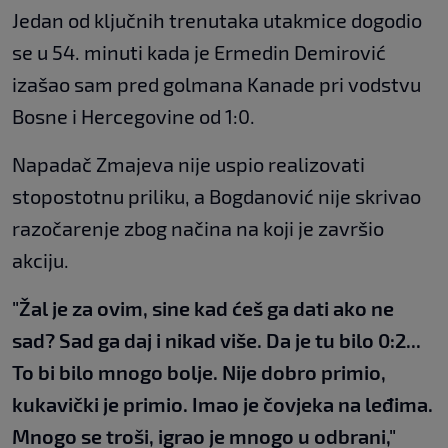
Jedan od ključnih trenutaka utakmice dogodio
se u 54. minuti kada je Ermedin Demirović
izašao sam pred golmana Kanade pri vodstvu
Bosne i Hercegovine od 1:0.
Napadač Zmajeva nije uspio realizovati
stopostotnu priliku, a Bogdanović nije skrivao
razočarenje zbog načina na koji je završio
akciju.
"Žal je za ovim, sine kad ćeš ga dati ako ne
sad? Sad ga daj i nikad više. Da je tu bilo 0:2...
To bi bilo mnogo bolje. Nije dobro primio,
kukavički je primio. Imao je čovjeka na leđima.
Mnogo se troši, igrao je mnogo u odbrani,"