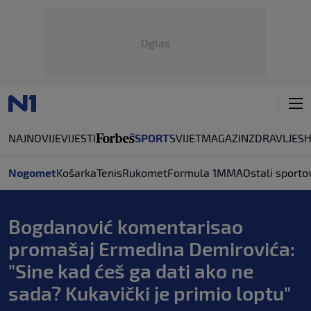
Oglas
NAJNOVIJE
VIJESTI
SPORT
SVIJET
MAGAZIN
ZDRAVLJE
S
Nogomet
Košarka
Tenis
Rukomet
Formula 1
MMA
Ostali sporto
Bogdanović komentarisao
promašaj Ermedina Demirovića:
"Sine kad ćeš ga dati ako ne
sada? Kukavički je primio loptu"