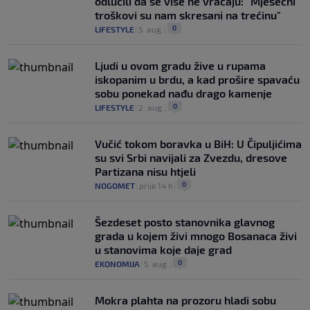
odlučili da se više ne vraćaju: "Mjesečni
troškovi su nam skresani na trećinu"
0
LIFESTYLE
|
5. aug.
|
Ljudi u ovom gradu žive u rupama
iskopanim u brdu, a kad prošire spavaću
sobu ponekad nađu drago kamenje
0
LIFESTYLE
|
2. aug.
|
Vučić tokom boravka u BiH: U Čipuljićima
su svi Srbi navijali za Zvezdu, dresove
Partizana nisu htjeli
0
NOGOMET
|
prije 14 h
|
Šezdeset posto stanovnika glavnog
grada u kojem živi mnogo Bosanaca živi
u stanovima koje daje grad
0
EKONOMIJA
|
5. aug.
|
Mokra plahta na prozoru hladi sobu