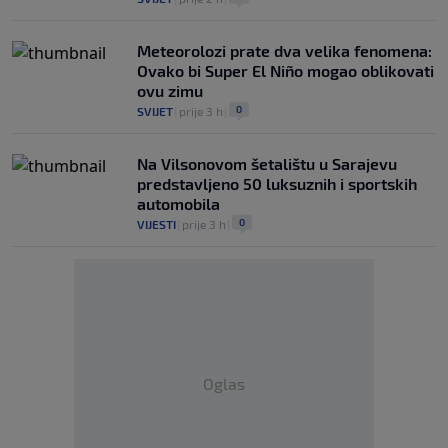
Meteorolozi prate dva velika fenomena:
Ovako bi Super El Niño mogao oblikovati
ovu zimu
0
SVIJET
|
prije 3 h
|
Na Vilsonovom šetalištu u Sarajevu
predstavljeno 50 luksuznih i sportskih
automobila
0
VIJESTI
|
prije 3 h
|
Oglas