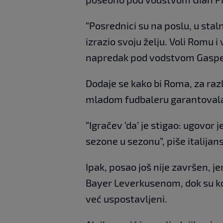
“Posrednici su na poslu, u stal
izrazio svoju želju. Voli Romu i 
napredak pod vodstvom Gasper
Dodaje se kako bi Roma, za raz
mladom fudbaleru garantovala
“Igračev ‘da’ je stigao: ugovor 
sezone u sezonu”, piše italijansk
Ipak, posao još nije završen, j
Bayer Leverkusenom, dok su k
već uspostavljeni.