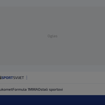
Oglas
SPORT
SVIJET
MAGAZIN
ukomet
Formula 1
MMA
Ostali sportovi
ZDRAVLJE