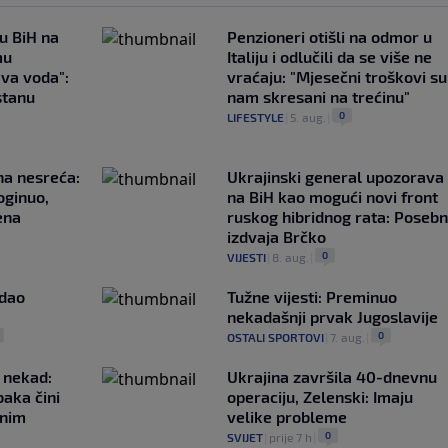
 u BiH na
Penzioneri otišli na odmor u
mu
Italiju i odlučili da se više ne
ava voda":
vraćaju: "Mjesečni troškovi su
stanu
nam skresani na trećinu"
0
LIFESTYLE
|
5. aug.
|
na nesreća:
Ukrajinski general upozorava
oginuo,
na BiH kao mogući novi front
ena
ruskog hibridnog rata: Poseb
izdvaja Brčko
0
VIJESTI
|
8. aug.
|
adao
Tužne vijesti: Preminuo
nekadašnji prvak Jugoslavije
0
OSTALI SPORTOVI
|
7. aug.
|
 nekad:
Ukrajina završila 40-dnevnu
baka čini
operaciju, Zelenski: Imaju
čnim
velike probleme
0
SVIJET
|
prije 7 h
|