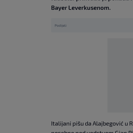
Bayer Leverkusenom.
Podijeli
Italijani pišu da Alajbegović u 
posebno pod vodstvom Gian Pi