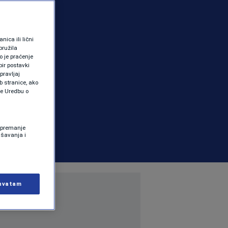
ica ili lični
pružila
 je praćenje
ir postavki
pravljaj
b stranice, ako
te Uredbu o
 Spremanje
ašavanja i
hvatam