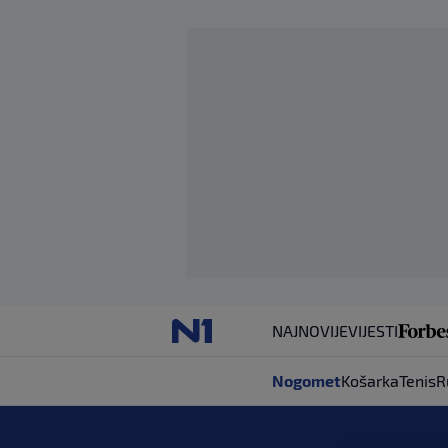
NAJNOVIJE
VIJESTI
Nogomet
Košarka
Tenis
R