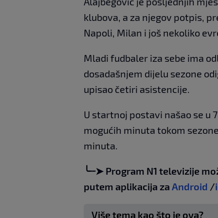
Alajbegović je posljednjih mjes
klubova, a za njegov potpis, p
Napoli, Milan i još nekoliko ev
Mladi fudbaler iza sebe ima od
dosadašnjem dijelu sezone odig
upisao četiri asistencije.
U startnoj postavi našao se u 
mogućih minuta tokom sezone, 
minuta.
╰┈➤ Program N1 televizije mo
putem aplikacija za
Android
/
Više tema kao što je ova?