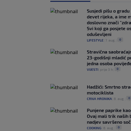
Susjedi pišu o gradu
devet rijeka, a ime 
doslovno znači "zdr
Svi koji ga posjete o
oduševljeni
0
LIFESTYLE
|
7. aug.
|
Stravična saobraćaj
23-godišnji mladić p
jedna osoba povijeđ
0
VIJESTI
|
prije 3 h
|
Hadžići: Smrtno str
motociklista
0
CRNA HRONIKA
|
8. aug.
|
Punjene paprike kao
Ovaj mali trik naših 
nadjev savršeno so
0
COOKING
|
8. aug.
|