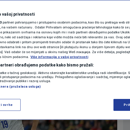
Sport: Kerim
SHOWBIZ
KOLUMNE
 vašoj privatnosti
rekao “da"
3
partneri pohranjujemo i pristupamo osobnim podacima, kao što su pretraga web stran
ori, na vašem računaru . Odabir Prihvatam omogućava praćenje tehnologije kako bi se 
je prikazanim svrhama na osnovu kojih mi i naši partneri obrađujemo podatke Ukoliko
0
NOGOMET
komentara
|
|
 neki od sadržaja i reklama koje vidite možda neće biti relevantni za vas. Ovaj odab
PODCAST
no odabrati i pritom promijeniti trenutni odabir ili pristanak tako što ćete kliknuti na U
tavkama link na dnu ove web stranice [ili plutajuću ikonu u donjem lijevom dijelu we
N1 SPECIJAL
vo]. Vaš odabir će se mijenjati u okviru našeg Wеб локација. Za više detalja, pogledaj
s ličnim podacima.
Više
Više informacija o vašoj privatnosti
FENOMENI
 partneri obrađujemo podatke kako bismo pružali:
datke o tačnoj geolokaciji. Aktivno skenirajte karakteristike uređaja radi identifikacije.
NEISTRAŽENO
ili pristupanje podacima na uređaju. Prilagođeno oglašavanje i sadržaj, mjerenje ogl
traživanje publike i razvoj usluga.
tnera (pružalaca usluga)
VIRALNO
FOTO
ži svrhe
Pri
PROMO
VIDEO