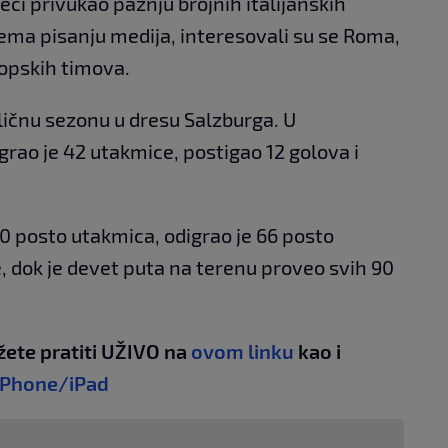
eci privukao pažnju brojnih italijanskih
rema pisanju medija, interesovali su se Roma,
ropskih timova.
ličnu sezonu u dresu Salzburga. U
rao je 42 utakmice, postigao 12 golova i
70 posto utakmica, odigrao je 66 posto
dok je devet puta na terenu proveo svih 90
žete pratiti UŽIVO na
ovom linku
kao i
iPhone/iPad