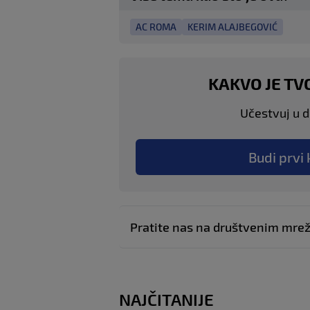
AC ROMA
KERIM ALAJBEGOVIĆ
KAKVO JE TV
Učestvuj u di
Budi prvi 
Pratite nas na društvenim mr
NAJČITANIJE