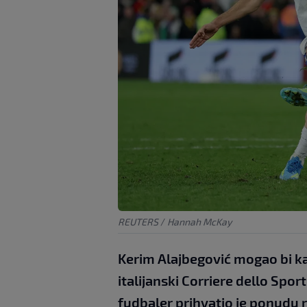
REUTERS
/
Hannah McKay
Kerim Alajbegović mogao bi kar
italijanski Corriere dello Spo
fudbaler prihvatio je ponudu r