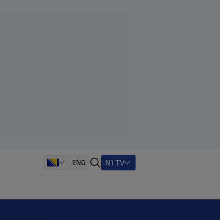
N1 TV
ENG