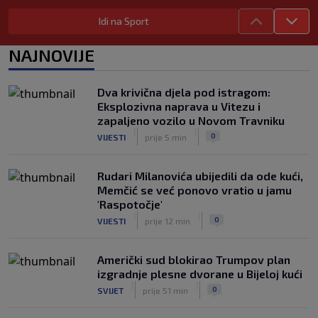
Utakmica Barcelone otkazana zbog
Idi na Sport
migrantske krize
|
|
0
NOGOMET
prije 3 h
NAJNOVIJE
FS Norveške poručio Infantinu: Odlazi,
odmah!
Dva krivična djela pod istragom:
|
|
0
NOGOMET
prije 3 h
Eksplozivna naprava u Vitezu i
zapaljeno vozilo u Novom Travniku
|
|
0
VIJESTI
prije 5 min
Rudari Milanovića ubijedili da ode kući,
Memčić se već ponovo vratio u jamu
'Raspotočje'
|
|
0
VIJESTI
prije 12 min
Američki sud blokirao Trumpov plan
izgradnje plesne dvorane u Bijeloj kući
|
|
0
SVIJET
prije 51 min