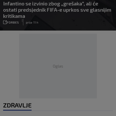
Infantino se izvinio zbog „grešaka“, ali će
ostati predsjednik FIFA-e uprkos sve glasnijim
kritikama
|
FORBES
prije 11 h
Oglas
ZDRAVLJE