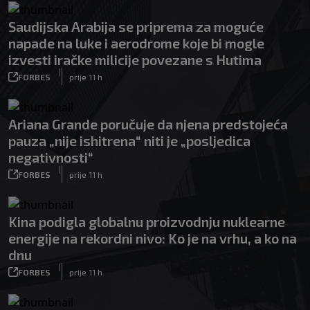
Saudijska Arabija se priprema za moguće
napade na luke i aerodrome koje bi mogle
izvesti iračke milicije povezane s Hutima
|
FORBES
prije 11 h
Ariana Grande poručuje da njena predstojeća
pauza „nije ishitrena“ niti je „posljedica
negativnosti“
|
FORBES
prije 11 h
Kina podigla globalnu proizvodnju nuklearne
energije na rekordni nivo: Ko je na vrhu, a ko na
dnu
|
FORBES
prije 11 h