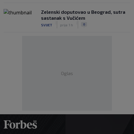
Zelenski doputovao u Beograd, sutra
sastanak s Vučićem
|
|
0
SVIJET
prije 1 h
Oglas