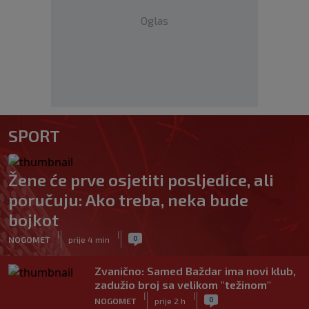
Oglas
SPORT
Žene će prve osjetiti posljedice, ali
poručuju: Ako treba, neka bude
bojkot
|
|
0
NOGOMET
prije 4 min
Zvanično: Samed Baždar ima novi klub,
zadužio broj sa velikom "težinom"
|
|
0
NOGOMET
prije 2 h