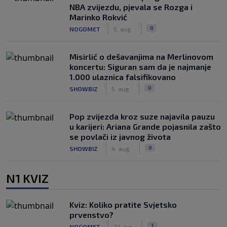
NBA zvijezdu, pjevala se Rozga i
Marinko Rokvić
|
|
0
NOGOMET
5. aug.
Misirlić o dešavanjima na Merlinovom
koncertu: Siguran sam da je najmanje
1.000 ulaznica falsifikovano
|
|
0
SHOWBIZ
5. aug.
Pop zvijezda kroz suze najavila pauzu
u karijeri: Ariana Grande pojasnila zašto
se povlači iz javnog života
|
|
0
SHOWBIZ
4. aug.
N1 KVIZ
Kviz: Koliko pratite Svjetsko
prvenstvo?
|
|
1
NOGOMET
22. jun.