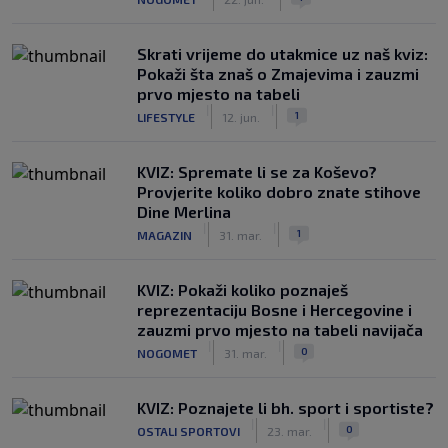
Skrati vrijeme do utakmice uz naš kviz:
Pokaži šta znaš o Zmajevima i zauzmi
prvo mjesto na tabeli
|
|
1
LIFESTYLE
12. jun.
KVIZ: Spremate li se za Koševo?
Provjerite koliko dobro znate stihove
Dine Merlina
|
|
1
MAGAZIN
31. mar.
KVIZ: Pokaži koliko poznaješ
reprezentaciju Bosne i Hercegovine i
zauzmi prvo mjesto na tabeli navijača
|
|
0
NOGOMET
31. mar.
KVIZ: Poznajete li bh. sport i sportiste?
|
|
0
OSTALI SPORTOVI
23. mar.