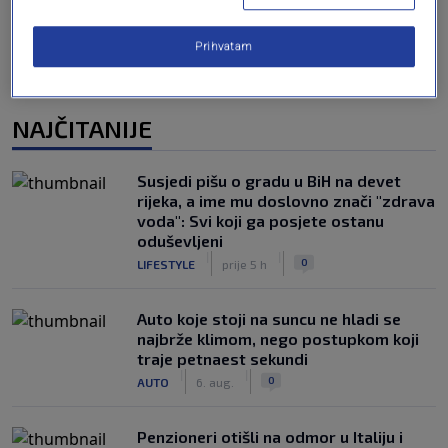
Prihvatam
NAJČITANIJE
Susjedi pišu o gradu u BiH na devet
rijeka, a ime mu doslovno znači "zdrava
voda": Svi koji ga posjete ostanu
oduševljeni
|
|
0
LIFESTYLE
prije 5 h
Auto koje stoji na suncu ne hladi se
najbrže klimom, nego postupkom koji
traje petnaest sekundi
|
|
0
AUTO
6. aug.
Penzioneri otišli na odmor u Italiju i