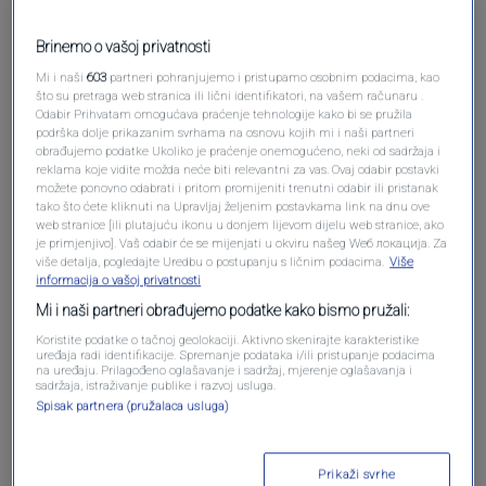
Brinemo o vašoj privatnosti
Mi i naši
603
partneri pohranjujemo i pristupamo osobnim podacima, kao
što su pretraga web stranica ili lični identifikatori, na vašem računaru .
Odabir Prihvatam omogućava praćenje tehnologije kako bi se pružila
podrška dolje prikazanim svrhama na osnovu kojih mi i naši partneri
obrađujemo podatke Ukoliko je praćenje onemogućeno, neki od sadržaja i
reklama koje vidite možda neće biti relevantni za vas. Ovaj odabir postavki
Oglas
možete ponovno odabrati i pritom promijeniti trenutni odabir ili pristanak
tako što ćete kliknuti na Upravljaj željenim postavkama link na dnu ove
web stranice [ili plutajuću ikonu u donjem lijevom dijelu web stranice, ako
je primjenjivo]. Vaš odabir će se mijenjati u okviru našeg Wеб локација. Za
više detalja, pogledajte Uredbu o postupanju s ličnim podacima.
Više
informacija o vašoj privatnosti
Mi i naši partneri obrađujemo podatke kako bismo pružali:
Koristite podatke o tačnoj geolokaciji. Aktivno skenirajte karakteristike
uređaja radi identifikacije. Spremanje podataka i/ili pristupanje podacima
na uređaju. Prilagođeno oglašavanje i sadržaj, mjerenje oglašavanja i
sadržaja, istraživanje publike i razvoj usluga.
Spisak partnera (pružalaca usluga)
Oglas
Prikaži svrhe