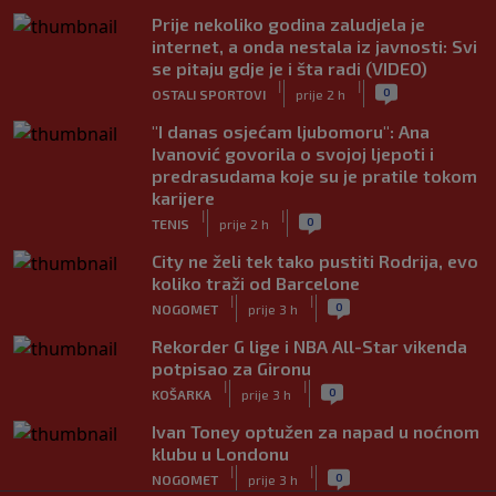
Prije nekoliko godina zaludjela je
internet, a onda nestala iz javnosti: Svi
se pitaju gdje je i šta radi (VIDEO)
|
|
0
OSTALI SPORTOVI
prije 2 h
"I danas osjećam ljubomoru": Ana
Ivanović govorila o svojoj ljepoti i
predrasudama koje su je pratile tokom
karijere
|
|
0
TENIS
prije 2 h
City ne želi tek tako pustiti Rodrija, evo
koliko traži od Barcelone
|
|
0
NOGOMET
prije 3 h
Rekorder G lige i NBA All-Star vikenda
potpisao za Gironu
|
|
0
KOŠARKA
prije 3 h
Ivan Toney optužen za napad u noćnom
klubu u Londonu
|
|
0
NOGOMET
prije 3 h