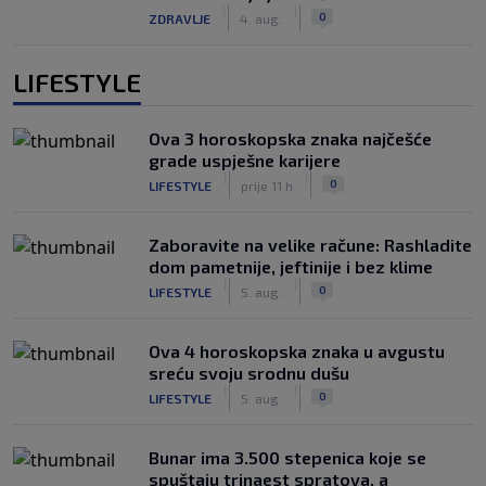
|
|
0
ZDRAVLJE
4. aug.
LIFESTYLE
Ova 3 horoskopska znaka najčešće
grade uspješne karijere
|
|
0
LIFESTYLE
prije 11 h
Zaboravite na velike račune: Rashladite
dom pametnije, jeftinije i bez klime
|
|
0
LIFESTYLE
5. aug.
Ova 4 horoskopska znaka u avgustu
sreću svoju srodnu dušu
|
|
0
LIFESTYLE
5. aug.
Bunar imа 3.500 stepenica koje se
spuštaju trinaest spratova, a