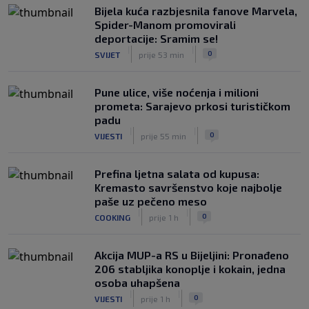
Bijela kuća razbjesnila fanove Marvela,
Spider-Manom promovirali
deportacije: Sramim se!
|
|
0
SVIJET
prije 53 min
Pune ulice, više noćenja i milioni
prometa: Sarajevo prkosi turističkom
padu
|
|
0
VIJESTI
prije 55 min
Prefina ljetna salata od kupusa:
Kremasto savršenstvo koje najbolje
paše uz pečeno meso
|
|
0
COOKING
prije 1 h
Akcija MUP-a RS u Bijeljini: Pronađeno
206 stabljika konoplje i kokain, jedna
osoba uhapšena
|
|
0
VIJESTI
prije 1 h