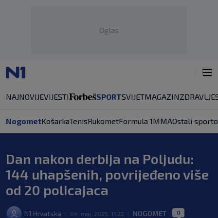
Oglas
NAJNOVIJE
VIJESTI
SPORT
SVIJET
MAGAZIN
ZDRAVLJE
Nogomet
Košarka
Tenis
Rukomet
Formula 1
MMA
Ostali sporto
Dan nakon derbija na Poljudu:
144 uhapšenih, povrijeđeno više
od 20 policajaca
0
N1 Hrvatska
NOGOMET
|
04. maj. 2025. 11:22
|
|