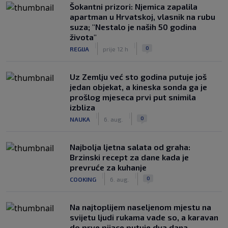
Šokantni prizori: Njemica zapalila
apartman u Hrvatskoj, vlasnik na rubu
suza; "Nestalo je naših 50 godina
života"
|
|
0
REGIJA
prije 12 h
Uz Zemlju već sto godina putuje još
jedan objekat, a kineska sonda ga je
prošlog mjeseca prvi put snimila
izbliza
|
|
0
NAUKA
6. aug.
Najbolja ljetna salata od graha:
Brzinski recept za dane kada je
prevruće za kuhanje
|
|
0
COOKING
6. aug.
Na najtoplijem naseljenom mjestu na
svijetu ljudi rukama vade so, a karavan
do prve pijace putuje dva dana