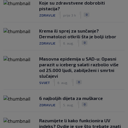
Koje su zdravstvene dobrobiti
pistacija?
|
|
0
ZDRAVLJE
prije 3 h
Krema ili sprej za sunčanje?
Dermatolozi otkrili šta je bolji izbor
|
|
0
ZDRAVLJE
6. aug.
Masovna epidemija u SAD-u: Opasni
parazit u iceberg salati razbolio više
od 25.000 ljudi, zabilježeni i smrtni
slučajevi
|
|
0
SVIJET
6. aug.
6 najboljih dijeta za muškarce
|
|
0
ZDRAVLJE
5. aug.
Razumijete li kako funkcionira UV
indeks? Ovdje je sve što trebate znati