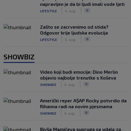
napravljen je da bi ljudi imali vode ljeti
|
|
0
LIFESTYLE
4. aug.
Zašto se zacrvenimo od stida?
Odgovor krije ljudska evolucija
|
|
0
LIFESTYLE
4. aug.
SHOWBIZ
Video koji budi emocije: Dino Merlin
objavio najbolje trenutke s Koševa
|
|
0
SHOWBIZ
6. aug.
Američki reper A$AP Rocky potvrdio da
Rihanna radi na novim pjesmama
|
|
0
SHOWBIZ
6. aug.
Bivša Mamićeva supruga se udala za