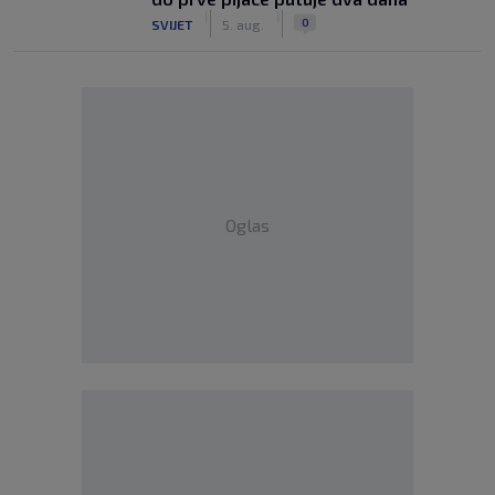
|
|
0
SVIJET
5. aug.
Oglas