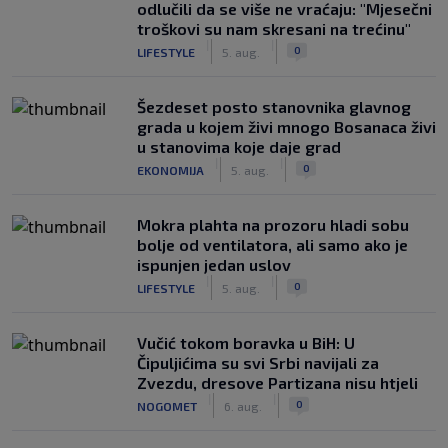
odlučili da se više ne vraćaju: "Mjesečni
troškovi su nam skresani na trećinu"
|
|
0
LIFESTYLE
5. aug.
Šezdeset posto stanovnika glavnog
grada u kojem živi mnogo Bosanaca živi
u stanovima koje daje grad
|
|
0
EKONOMIJA
5. aug.
Mokra plahta na prozoru hladi sobu
bolje od ventilatora, ali samo ako je
ispunjen jedan uslov
|
|
0
LIFESTYLE
5. aug.
Vučić tokom boravka u BiH: U
Čipuljićima su svi Srbi navijali za
Zvezdu, dresove Partizana nisu htjeli
|
|
0
NOGOMET
6. aug.