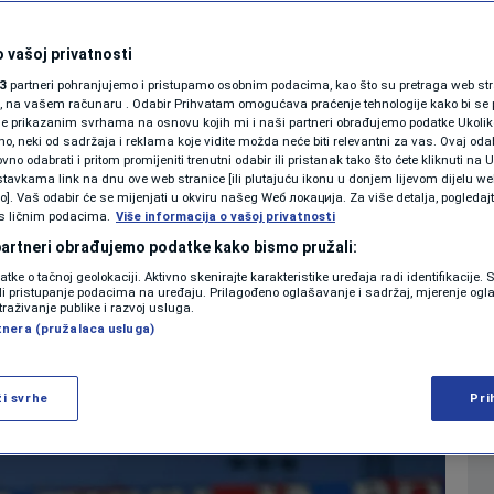
io Zrinjski u
SHOWBIZ
KOLUMNE
 vašoj privatnosti
omplikovao borbu za
3
partneri pohranjujemo i pristupamo osobnim podacima, kao što su pretraga web stran
ori, na vašem računaru . Odabir Prihvatam omogućava praćenje tehnologije kako bi se 
je prikazanim svrhama na osnovu kojih mi i naši partneri obrađujemo podatke Ukoliko
 neki od sadržaja i reklama koje vidite možda neće biti relevantni za vas. Ovaj odab
PODCAST
no odabrati i pritom promijeniti trenutni odabir ili pristanak tako što ćete kliknuti na U
tavkama link na dnu ove web stranice [ili plutajuću ikonu u donjem lijevom dijelu we
0
NOGOMET
komentara
|
|
N1 SPECIJAL
vo]. Vaš odabir će se mijenjati u okviru našeg Wеб локација. Za više detalja, pogledaj
s ličnim podacima.
Više informacija o vašoj privatnosti
FENOMENI
 partneri obrađujemo podatke kako bismo pružali:
Više
datke o tačnoj geolokaciji. Aktivno skenirajte karakteristike uređaja radi identifikacije.
NEISTRAŽENO
ili pristupanje podacima na uređaju. Prilagođeno oglašavanje i sadržaj, mjerenje ogl
traživanje publike i razvoj usluga.
tnera (pružalaca usluga)
VIRALNO
FOTO
ži svrhe
Pri
PROMO
VIDEO