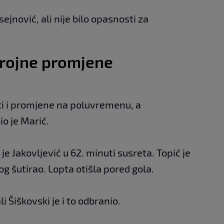
ejnović, ali nije bilo opasnosti za
brojne promjene
ti i promjene na poluvremenu, a
o je Marić.
je Jakovljević u 62. minuti susreta. Topić je
og šutirao. Lopta otišla pored gola.
ali Šiškovski je i to odbranio.