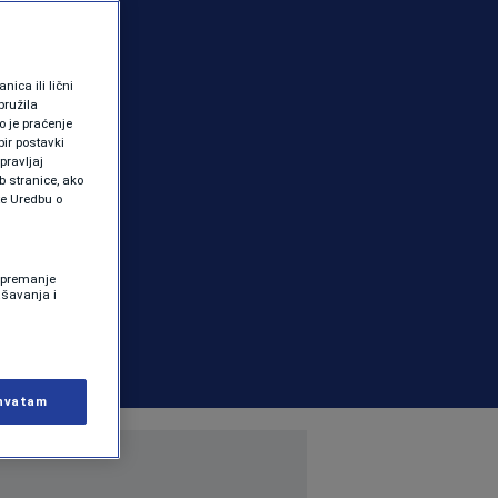
ica ili lični
pružila
 je praćenje
ir postavki
pravljaj
b stranice, ako
te Uredbu o
 Spremanje
ašavanja i
hvatam