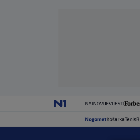
NAJNOVIJE
VIJESTI
Nogomet
Košarka
Tenis
R