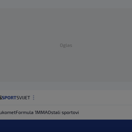
Oglas
SPORT
SVIJET
MAGAZIN
ukomet
Formula 1
MMA
Ostali sportovi
ZDRAVLJE