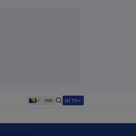
N1 TV
ENG