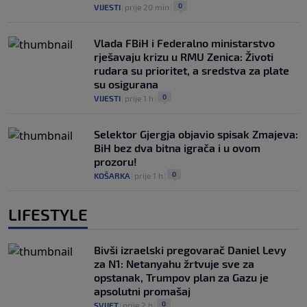
0
VIJESTI
|
prije 20 min
|
Vlada FBiH i Federalno ministarstvo
rješavaju krizu u RMU Zenica: Životi
rudara su prioritet, a sredstva za plate
su osigurana
0
VIJESTI
|
prije 1 h
|
Selektor Gjergja objavio spisak Zmajeva:
BiH bez dva bitna igrača i u ovom
prozoru!
0
KOŠARKA
|
prije 1 h
|
LIFESTYLE
Bivši izraelski pregovarač Daniel Levy
za N1: Netanyahu žrtvuje sve za
opstanak, Trumpov plan za Gazu je
apsolutni promašaj
0
SVIJET
|
prije 2 h
|