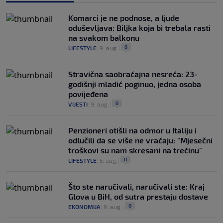
Komarci je ne podnose, a ljude
oduševljava: Biljka koja bi trebala rasti
na svakom balkonu
0
LIFESTYLE
|
9. aug.
|
Stravična saobraćajna nesreća: 23-
godišnji mladić poginuo, jedna osoba
povijeđena
0
VIJESTI
|
9. aug.
|
Penzioneri otišli na odmor u Italiju i
odlučili da se više ne vraćaju: "Mjesečni
troškovi su nam skresani na trećinu"
0
LIFESTYLE
|
5. aug.
|
Što ste naručivali, naručivali ste: Kraj
Glova u BiH, od sutra prestaju dostave
0
EKONOMIJA
|
9. aug.
|