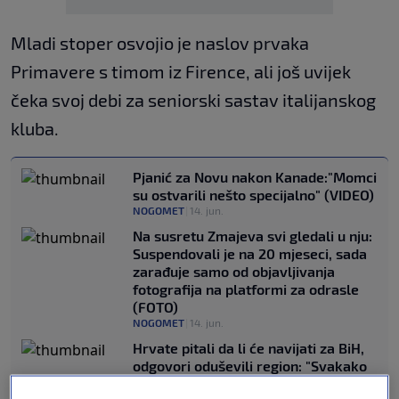
Mladi stoper osvojio je naslov prvaka
Primavere s timom iz Firence, ali još uvijek
čeka svoj debi za seniorski sastav italijanskog
kluba.
Pjanić za Novu nakon Kanade:"Momci
su ostvarili nešto specijalno" (VIDEO)
NOGOMET
|
14. jun.
Na susretu Zmajeva svi gledali u nju:
Suspendovali je na 20 mjeseci, sada
zarađuje samo od objavljivanja
fotografija na platformi za odrasle
(FOTO)
NOGOMET
|
14. jun.
Hrvate pitali da li će navijati za BiH,
odgovori oduševili region: "Svakako
pola Zagreba je iz Bosne" (VIDEO)