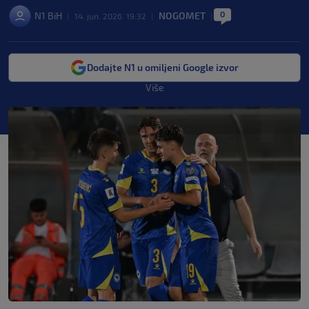
0
N1 BiH
NOGOMET
|
14. jun. 2026. 19:32
|
|
Dodajte N1 u omiljeni Google izvor
Više