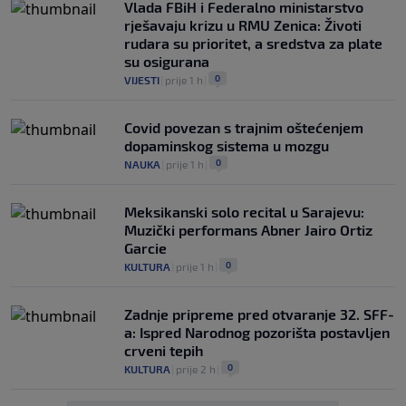
Vlada FBiH i Federalno ministarstvo
rješavaju krizu u RMU Zenica: Životi
rudara su prioritet, a sredstva za plate
su osigurana
0
VIJESTI
|
prije 1 h
|
Covid povezan s trajnim oštećenjem
dopaminskog sistema u mozgu
0
NAUKA
|
prije 1 h
|
Meksikanski solo recital u Sarajevu:
Muzički performans Abner Jairo Ortiz
Garcie
0
KULTURA
|
prije 1 h
|
Zadnje pripreme pred otvaranje 32. SFF-
a: Ispred Narodnog pozorišta postavljen
crveni tepih
0
KULTURA
|
prije 2 h
|