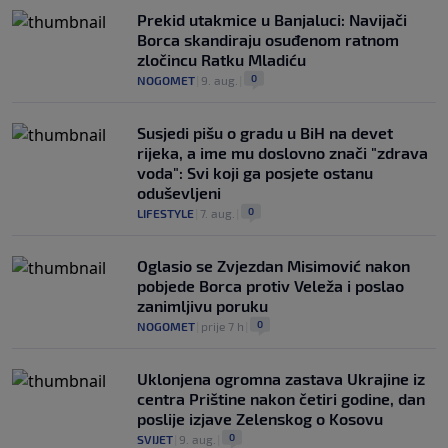
Prekid utakmice u Banjaluci: Navijači
Borca skandiraju osuđenom ratnom
zločincu Ratku Mladiću
0
NOGOMET
|
9. aug.
|
Susjedi pišu o gradu u BiH na devet
rijeka, a ime mu doslovno znači "zdrava
voda": Svi koji ga posjete ostanu
oduševljeni
0
LIFESTYLE
|
7. aug.
|
Oglasio se Zvjezdan Misimović nakon
pobjede Borca protiv Veleža i poslao
zanimljivu poruku
0
NOGOMET
|
prije 7 h
|
Uklonjena ogromna zastava Ukrajine iz
centra Prištine nakon četiri godine, dan
poslije izjave Zelenskog o Kosovu
0
SVIJET
|
9. aug.
|