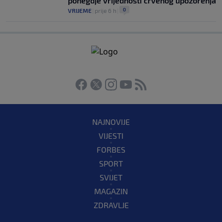
ponegdje vrijednosti crvenog upozorenja
0
VRIJEME
|
prije 6 h
|
NAJNOVIJE
VIJESTI
FORBES
SPORT
SVIJET
MAGAZIN
ZDRAVLJE