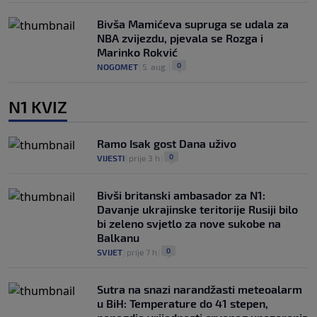
Bivša Mamićeva supruga se udala za
NBA zvijezdu, pjevala se Rozga i
Marinko Rokvić
0
NOGOMET
|
5. aug.
|
N1 KVIZ
Ramo Isak gost Dana uživo
0
VIJESTI
|
prije 3 h
|
Bivši britanski ambasador za N1:
Davanje ukrajinske teritorije Rusiji bilo
bi zeleno svjetlo za nove sukobe na
Balkanu
0
SVIJET
|
prije 7 h
|
Sutra na snazi narandžasti meteoalarm
u BiH: Temperature do 41 stepen,