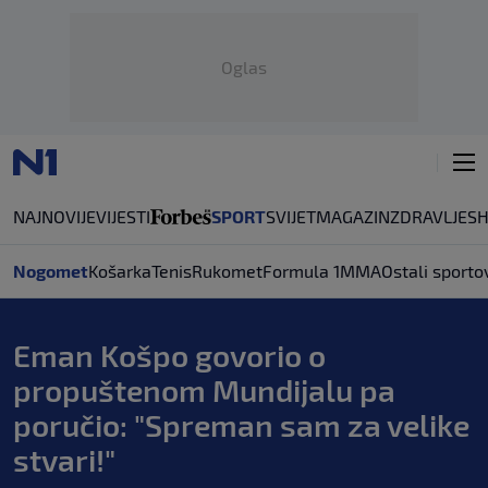
Oglas
NAJNOVIJE
VIJESTI
SPORT
SVIJET
MAGAZIN
ZDRAVLJE
S
Nogomet
Košarka
Tenis
Rukomet
Formula 1
MMA
Ostali sporto
Eman Košpo govorio o
propuštenom Mundijalu pa
poručio: "Spreman sam za velike
stvari!"