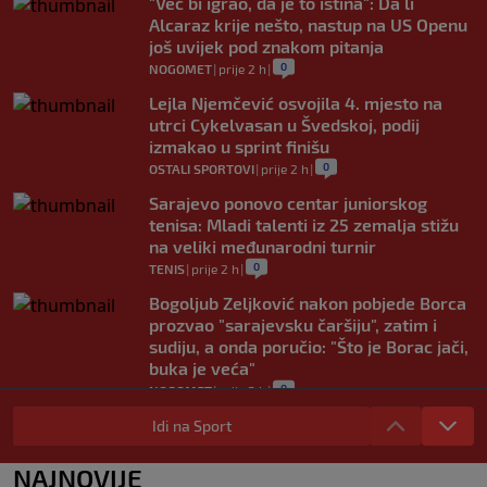
"Već bi igrao, da je to istina": Da li
Alcaraz krije nešto, nastup na US Openu
još uvijek pod znakom pitanja
0
NOGOMET
|
prije 2 h
|
Lejla Njemčević osvojila 4. mjesto na
utrci Cykelvasan u Švedskoj, podij
izmakao u sprint finišu
0
OSTALI SPORTOVI
|
prije 2 h
|
Sarajevo ponovo centar juniorskog
tenisa: Mladi talenti iz 25 zemalja stižu
na veliki međunarodni turnir
0
TENIS
|
prije 2 h
|
Bogoljub Zeljković nakon pobjede Borca
prozvao "sarajevsku čaršiju", zatim i
sudiju, a onda poručio: "Što je Borac jači,
buka je veća"
0
NOGOMET
|
prije 2 h
|
Nova kriza potresa FIFA-u: Gianni
Idi na Sport
Infantino je sada optužen za "obmanu"
0
NOGOMET
|
prije 3 h
|
NAJNOVIJE