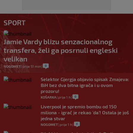
SPORT
Jamie Vardy blizu senzacionalnog
transfera, želi ga posrnuli engleski
velikan
0
NOGOMET
|
prije 51 min
|
Selektor Gjergja objavio spisak Zmajeva:
BiH bez dva bitna igrača i u ovom
prozoru!
0
KOŠARKA
|
prije 1 h
|
Liverpool je spremio bombu od 150
miliona - igrač je rekao 'da'! Ostala je još
jedna stvar
0
NOGOMET
|
prije 1 h
|