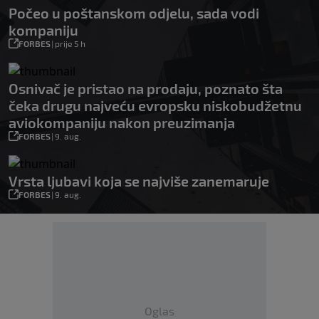
Počeo u poštanskom odjelu, sada vodi
kompaniju
FORBES
|
prije 5 h
Osnivač je pristao na prodaju, poznato šta
čeka drugu najveću evropsku niskobudžetnu
aviokompaniju nakon preuzimanja
FORBES
|
9. aug.
Vrsta ljubavi koja se najviše zanemaruje
FORBES
|
9. aug.
Oglas