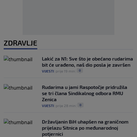
ZDRAVLJE
Lakić za N1: Sve što je obećano rudarima
bit će urađeno, naš dio posla je završen
0
VIJESTI
|
prije 19 min
|
Rudarima u jami Raspotočje pridružila
se tri člana Sindikalnog odbora RMU
Zenica
0
VIJESTI
|
prije 28 min
|
Državljanin BiH uhapšen na graničnom
prijelazu Sitnica po međunarodnoj
potjernici