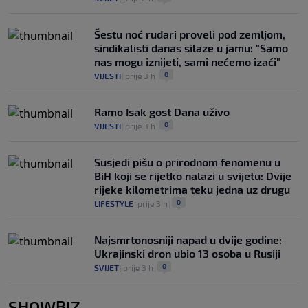
Šestu noć rudari proveli pod zemljom,
sindikalisti danas silaze u jamu: "Samo
nas mogu iznijeti, sami nećemo izaći"
0
VIJESTI
|
prije 3 h
|
Ramo Isak gost Dana uživo
0
VIJESTI
|
prije 3 h
|
Susjedi pišu o prirodnom fenomenu u
BiH koji se rijetko nalazi u svijetu: Dvije
rijeke kilometrima teku jedna uz drugu
0
LIFESTYLE
|
prije 3 h
|
Najsmrtonosniji napad u dvije godine:
Ukrajinski dron ubio 13 osoba u Rusiji
0
SVIJET
|
prije 3 h
|
SHOWBIZ