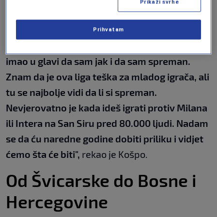
Prikaži svrhe
svoje mogućnosti i da ga izazovi italijanskog
fudbala dodatno motivišu.
Prihvatam
"Kada sam potpisao za Fiorentinu već sam
imao u glavi da sam jak i da sam spreman.
Znam da je ova liga teška za mladog igrača, ali
tu se najbolje vidi da li si spreman.
Nevjerovatno je kada ideš igrati protiv Milana
ili Intera na San Siru pred 80.000 ljudi. Nadam
se da ću naredne godine dobiti priliku i vidjet
ćemo šta će biti",
rekao je Košpo.
Od Švicarske do Bosne i
Hercegovine