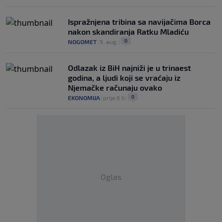
Ispražnjena tribina sa navijačima Borca
nakon skandiranja Ratku Mladiću
0
NOGOMET
|
9. aug.
|
Odlazak iz BiH najniži je u trinaest
godina, a ljudi koji se vraćaju iz
Njemačke računaju ovako
0
EKONOMIJA
|
prije 6 h
|
Oglas