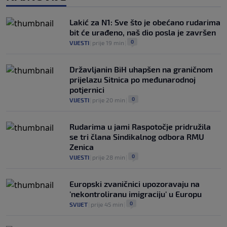
Kerim Alajbegović tek stigao, a legende
Juventusa već oduševljene: "Može biti
Lakić za N1: Sve što je obećano rudarima
okosnica tima"
bit će urađeno, naš dio posla je završen
0
NOGOMET
|
prije 3 h
|
0
VIJESTI
|
prije 19 min
|
Državljanin BiH uhapšen na graničnom
prijelazu Sitnica po međunarodnoj
potjernici
0
VIJESTI
|
prije 20 min
|
Rudarima u jami Raspotočje pridružila
se tri člana Sindikalnog odbora RMU
Zenica
0
VIJESTI
|
prije 28 min
|
Europski zvaničnici upozoravaju na
'nekontroliranu imigraciju' u Europu
0
SVIJET
|
prije 45 min
|