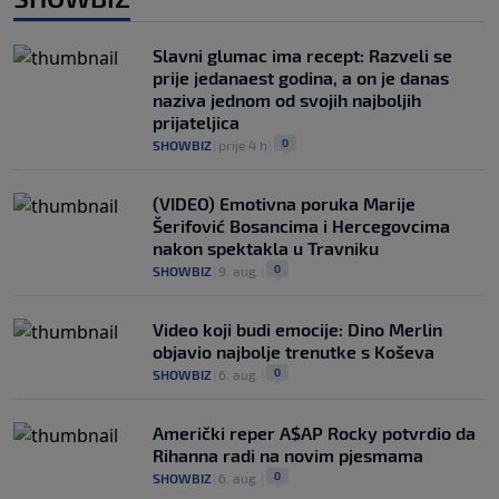
Slavni glumac ima recept: Razveli se
prije jedanaest godina, a on je danas
naziva jednom od svojih najboljih
prijateljica
0
SHOWBIZ
|
prije 4 h
|
(VIDEO) Emotivna poruka Marije
Šerifović Bosancima i Hercegovcima
nakon spektakla u Travniku
0
SHOWBIZ
|
9. aug.
|
Video koji budi emocije: Dino Merlin
objavio najbolje trenutke s Koševa
0
SHOWBIZ
|
6. aug.
|
Američki reper A$AP Rocky potvrdio da
Rihanna radi na novim pjesmama
0
SHOWBIZ
|
6. aug.
|