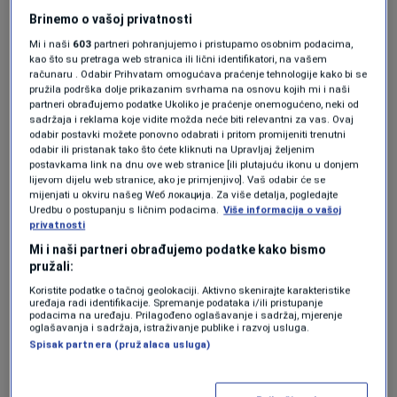
NOGOMET
|
14. jun.
Brinemo o vašoj privatnosti
Brazil prekršio stroga pravila FIFA-e,
Vinicius kaže: "Platit ćemo, ali to ne
Mi i naši
603
partneri pohranjujemo i pristupamo osobnim podacima,
kao što su pretraga web stranica ili lični identifikatori, na vašem
želimo raditi na poluvremenu..."
računaru . Odabir Prihvatam omogućava praćenje tehnologije kako bi se
NOGOMET
|
14. jun.
pružila podrška dolje prikazanim svrhama na osnovu kojih mi i naši
partneri obrađujemo podatke Ukoliko je praćenje onemogućeno, neki od
sadržaja i reklama koje vidite možda neće biti relevantni za vas. Ovaj
Ipak, reprezentativac Bosne i Hercegovine
odabir postavki možete ponovno odabrati i pritom promijeniti trenutni
odabir ili pristanak tako što ćete kliknuti na Upravljaj željenim
uvjeren je da bi naredna sezona mogla biti ona
postavkama link na dnu ove web stranice [ili plutajuću ikonu u donjem
lijevom dijelu web stranice, ako je primjenjivo]. Vaš odabir će se
u kojoj će konačno dobiti priliku da zaigra u
mijenjati u okviru našeg Wеб локација. Za više detalja, pogledajte
Uredbu o postupanju s ličnim podacima.
Više informacija o vašoj
Serie A.
privatnosti
Mi i naši partneri obrađujemo podatke kako bismo
"Spreman sam za
pružali:
Koristite podatke o tačnoj geolokaciji. Aktivno skenirajte karakteristike
najveće izazove"
uređaja radi identifikacije. Spremanje podataka i/ili pristupanje
podacima na uređaju. Prilagođeno oglašavanje i sadržaj, mjerenje
oglašavanja i sadržaja, istraživanje publike i razvoj usluga.
Spisak partnera (pružalaca usluga)
U razgovoru za katalonski Sport, Košpo je
istakao da je od dolaska u Fiorentinu vjerovao u