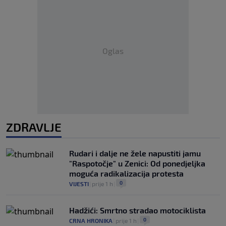
Oglas
ZDRAVLJE
Rudari i dalje ne žele napustiti jamu
"Raspotočje" u Zenici: Od ponedjeljka
moguća radikalizacija protesta
0
VIJESTI
|
prije 1 h
|
Hadžići: Smrtno stradao motociklista
0
CRNA HRONIKA
|
prije 1 h
|