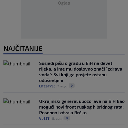
Oglas
NAJČITANIJE
Susjedi pišu o gradu u BiH na devet
rijeka, a ime mu doslovno znači "zdrava
voda": Svi koji ga posjete ostanu
oduševljeni
0
LIFESTYLE
|
7. aug.
|
Ukrajinski general upozorava na BiH kao
mogući novi front ruskog hibridnog rata:
Posebno izdvaja Brčko
0
VIJESTI
|
8. aug.
|