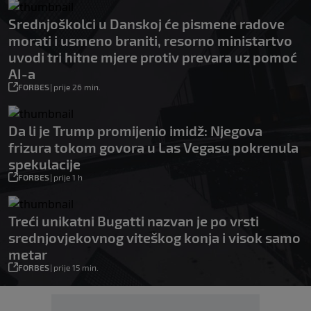
Srednjoškolci u Danskoj će pismene radove
morati i usmeno braniti, resorno ministartvo
uvodi tri hitne mjere protiv prevara uz pomoć
AI-a
FORBES
|
prije 26 min.
Da li je Trump promijenio imidž: Njegova
frizura tokom govora u Las Vegasu pokrenula
spekulacije
FORBES
|
prije 1 h
Treći unikatni Bugatti nazvan je po vrsti
srednjovjekovnog viteškog konja i visok samo
metar
FORBES
|
prije 15 min.