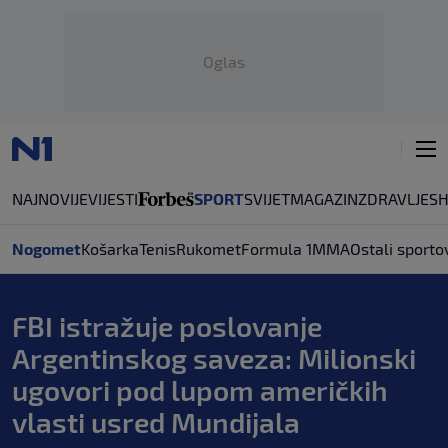
Oglas
NAJNOVIJE
VIJESTI
SPORT
SVIJET
MAGAZIN
ZDRAVLJE
S
Nogomet
Košarka
Tenis
Rukomet
Formula 1
MMA
Ostali sporto
FBI istražuje poslovanje
Argentinskog saveza: Milionski
ugovori pod lupom američkih
vlasti usred Mundijala