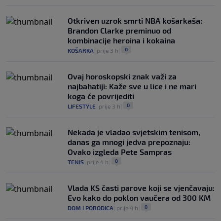
Otkriven uzrok smrti NBA košarkaša:
Brandon Clarke preminuo od
kombinacije heroina i kokaina
0
KOŠARKA
|
prije 3 h
|
Ovaj horoskopski znak važi za
najbahatiji: Kaže sve u lice i ne mari
koga će povrijediti
0
LIFESTYLE
|
prije 3 h
|
Nekada je vladao svjetskim tenisom,
danas ga mnogi jedva prepoznaju:
Ovako izgleda Pete Sampras
0
TENIS
|
prije 4 h
|
Vlada KS časti parove koji se vjenčavaju:
Evo kako do poklon vaučera od 300 KM
0
DOM I PORODICA
|
prije 4 h
|