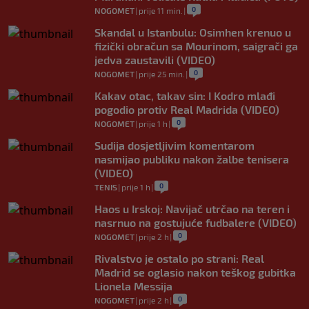
0
NOGOMET
|
prije 11 min.
|
Skandal u Istanbulu: Osimhen krenuo u
fizički obračun sa Mourinom, saigrači ga
jedva zaustavili (VIDEO)
0
NOGOMET
|
prije 25 min.
|
Kakav otac, takav sin: I Kodro mlađi
pogodio protiv Real Madrida (VIDEO)
0
NOGOMET
|
prije 1 h
|
Sudija dosjetljivim komentarom
nasmijao publiku nakon žalbe tenisera
(VIDEO)
0
TENIS
|
prije 1 h
|
Haos u Irskoj: Navijač utrčao na teren i
nasrnuo na gostujuće fudbalere (VIDEO)
0
NOGOMET
|
prije 2 h
|
Rivalstvo je ostalo po strani: Real
Madrid se oglasio nakon teškog gubitka
Lionela Messija
0
NOGOMET
|
prije 2 h
|