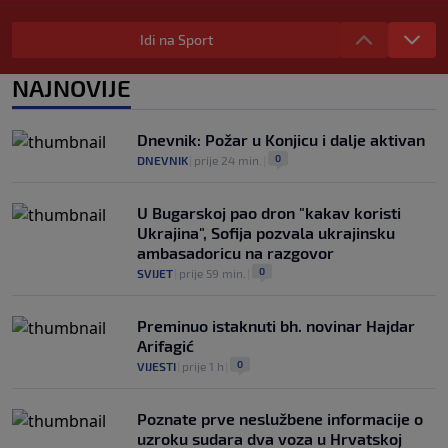
WNBA igračice odgovorile Kanteru
nakon provokacije: "Nećemo biti politički
Idi na Sport
pijuni"
0
KOŠARKA
|
prije 2 h
|
NAJNOVIJE
Infantino nekada poručivao: "Novac
FIFA-e je vaš novac", danas se suočava s
Dnevnik: Požar u Konjicu i dalje aktivan
najvećom krizom
0
DNEVNIK
|
prije 24 min.
|
0
NOGOMET
|
prije 3 h
|
U Bugarskoj pao dron "kakav koristi
Ukrajina", Sofija pozvala ukrajinsku
ambasadoricu na razgovor
0
SVIJET
|
prije 59 min.
|
Preminuo istaknuti bh. novinar Hajdar
Arifagić
0
VIJESTI
|
prije 1 h
|
Poznate prve neslužbene informacije o
uzroku sudara dva voza u Hrvatskoj