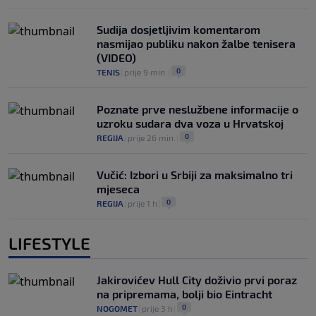
Sudija dosjetljivim komentarom
nasmijao publiku nakon žalbe tenisera
(VIDEO)
0
TENIS
|
prije 9 min.
|
Poznate prve neslužbene informacije o
uzroku sudara dva voza u Hrvatskoj
0
REGIJA
|
prije 26 min.
|
Vučić: Izbori u Srbiji za maksimalno tri
mjeseca
0
REGIJA
|
prije 1 h
|
LIFESTYLE
Jakirovićev Hull City doživio prvi poraz
na pripremama, bolji bio Eintracht
0
NOGOMET
|
prije 3 h
|