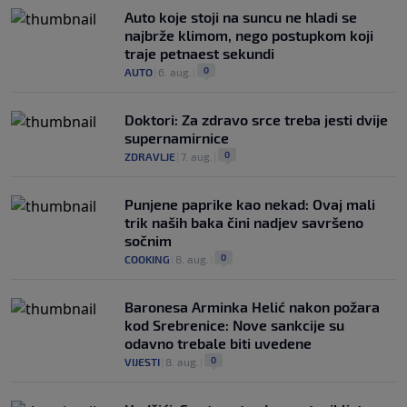
Auto koje stoji na suncu ne hladi se
najbrže klimom, nego postupkom koji
traje petnaest sekundi
0
AUTO
|
6. aug.
|
Doktori: Za zdravo srce treba jesti dvije
supernamirnice
0
ZDRAVLJE
|
7. aug.
|
Punjene paprike kao nekad: Ovaj mali
trik naših baka čini nadjev savršeno
sočnim
0
COOKING
|
8. aug.
|
Baronesa Arminka Helić nakon požara
kod Srebrenice: Nove sankcije su
odavno trebale biti uvedene
0
VIJESTI
|
8. aug.
|