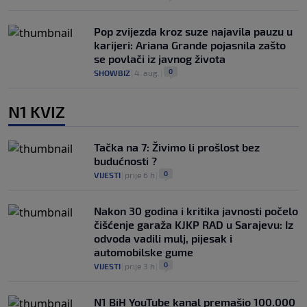
Pop zvijezda kroz suze najavila pauzu u
karijeri: Ariana Grande pojasnila zašto
se povlači iz javnog života
0
SHOWBIZ
|
4. aug.
|
N1 KVIZ
Tačka na 7: Živimo li prošlost bez
budućnosti ?
0
VIJESTI
|
prije 6 h
|
Nakon 30 godina i kritika javnosti počelo
čišćenje garaža KJKP RAD u Sarajevu: Iz
odvoda vadili mulj, pijesak i
automobilske gume
0
VIJESTI
|
prije 3 h
|
N1 BiH YouTube kanal premašio 100.000