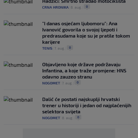
Hadžići: Smrtno stradao motociklista
0
CRNA HRONIKA
|
8. aug.
|
"I danas osjećam ljubomoru": Ana
Ivanović govorila o svojoj ljepoti i
predrasudama koje su je pratile tokom
karijere
0
TENIS
|
7. aug.
|
Objavljeno koje države podržavaju
Infantina, a koje traže promjene: HNS
odavno zauzeo stranu
0
NOGOMET
|
7. aug.
|
Dalić će postati najskuplji hrvatski
trener u historiji i jedan od najplaćenijih
selektora svijeta
0
NOGOMET
|
8. aug.
|