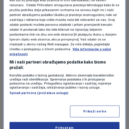
kao što su pretraga web stranica ili lični identifikatori, na vašem
Ministarstva pravosuđa u Miamiju obavili su
računaru . Odabir Prihvatam omogućava praćenje tehnologije kako bi se
pružila podrška dolje prikazanim svrhama na osnovu kojih mi i naši
višesatni razgovor s poduzetnikom
partneri obrađujemo podatke Ukoliko je praćenje onemogućeno, neki od
sadržaja i reklama koje vidite možda neće biti relevantni za vas. Ovaj
Guillermom Tofonijem.
odabir postavki možete ponovno odabrati i pritom promijeniti trenutni
odabir ili pristanak tako što ćete kliknuti na Upravljaj željenim
postavkama link na dnu ove web stranice [ili plutajuću ikonu u donjem
Zvanično: Alvaro Arbeloa nakon
lijevom dijelu web stranice, ako je primjenjivo]. Vaš odabir će se
otkaza u Realu karijeru nastavlja u
mijenjati u okviru našeg Wеб локација. Za više detalja, pogledajte
Premijer ligi
Uredbu o postupanju s ličnim podacima.
Više informacija o vašoj
privatnosti
NOGOMET
|
prije 7 min.
Mi i naši partneri obrađujemo podatke kako bismo
Zekić pred evropsku premijeru: Patit
pružali:
ćemo, ali karakterom možemo do
dobrog rezultata
Koristite podatke o tačnoj geolokaciji. Aktivno skenirajte karakteristike
NOGOMET
|
prije 20 min.
uređaja radi identifikacije. Spremanje podataka i/ili pristupanje
podacima na uređaju. Prilagođeno oglašavanje i sadržaj, mjerenje
Gotovo je: Dalić više neće biti
oglašavanja i sadržaja, istraživanje publike i razvoj usluga.
selektor Hrvatske!
Spisak partnera (pružalaca usluga)
NOGOMET
|
prije 48 min.
Avion Brazilaca se vratio kući, a u
Prikaži svrhe
njemu… samo jedan fudbaler!
NOGOMET
|
prije 51 min.
Prihvatam