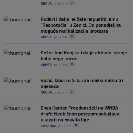
0
REGIJA
|
prije 2 h
|
Rudari i dalje ne žele napustiti jamu
"Raspotočje" u Zenici: Od ponedjeljka
moguća radikalizacija protesta
0
VIJESTI
|
prije 3 h
|
Požar kod Konjica i dalje aktivan, stanje
bolje nego jutros
0
VIJESTI
|
prije 3 h
|
Vučić: Izbori u Srbiji za maksimalno tri
mjeseca
0
REGIJA
|
prije 3 h
|
Enes Kanter Freedom želi na WNBA
draft: Neobičnim potezom pokušava
ukazati na pravila lige
0
KOŠARKA
|
prije 3 h
|