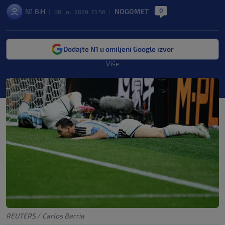
0
N1 BiH
NOGOMET
|
08. jul. 2026. 13:56
|
|
Dodajte N1 u omiljeni Google izvor
Više
REUTERS
/
Carlos Barria