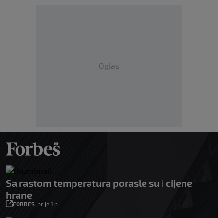
Oglas
Sa rastom temperatura porasle su i cijene
hrane
FORBES
|
prije 1 h