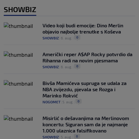
SHOWBIZ
Video koji budi emocije: Dino Merlin
objavio najbolje trenutke s Koševa
0
SHOWBIZ
|
6. aug.
|
Američki reper A$AP Rocky potvrdio da
Rihanna radi na novim pjesmama
0
SHOWBIZ
|
6. aug.
|
Bivša Mamićeva supruga se udala za
NBA zvijezdu, pjevala se Rozga i
Marinko Rokvić
0
NOGOMET
|
5. aug.
|
Misirlić o dešavanjima na Merlinovom
koncertu: Siguran sam da je najmanje
1.000 ulaznica falsifikovano
0
SHOWBIZ
|
5. aug.
|