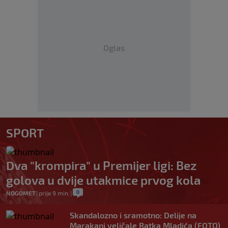
Oglas
SPORT
Dva "krompira" u Premijer ligi: Bez
golova u dvije utakmice prvog kola
0
NOGOMET
|
prije 9 min.
|
Skandalozno i sramotno: Delije na
Marakani veličale Ratka Mladića (FOTO)