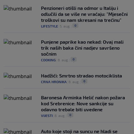
Penzioneri otišli na odmor u Italiju i
odlučili da se više ne vraćaju: "Mjesečni
troškovi su nam skresani na trećinu"
0
LIFESTYLE
|
5. aug.
|
Punjene paprike kao nekad: Ovaj mali
trik naših baka čini nadjev savršeno
sočnim
0
COOKING
|
8. aug.
|
Hadžići: Smrtno stradao motociklista
0
CRNA HRONIKA
|
8. aug.
|
Baronesa Arminka Helić nakon požara
kod Srebrenice: Nove sankcije su
odavno trebale biti uvedene
0
VIJESTI
|
8. aug.
|
Auto koje stoji na suncu ne hladi se