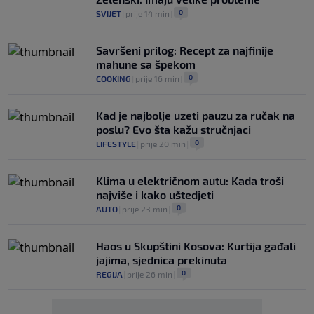
0
SVIJET
|
prije 14 min
|
Savršeni prilog: Recept za najfinije
mahune sa špekom
0
COOKING
|
prije 16 min
|
Kad je najbolje uzeti pauzu za ručak na
poslu? Evo šta kažu stručnjaci
0
LIFESTYLE
|
prije 20 min
|
Klima u električnom autu: Kada troši
najviše i kako uštedjeti
0
AUTO
|
prije 23 min
|
Haos u Skupštini Kosova: Kurtija gađali
jajima, sjednica prekinuta
0
REGIJA
|
prije 26 min
|