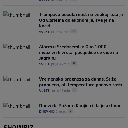
Trumpova popularnost na velikoj kušnji:
Od Epsteina do ekonomije, sve je na
kocki
0
SVIJET
|
prije 32 min
|
Alarm u Sredozemlju: Oko 1.000
invazivnih vrsta, posljedice se vide i u
Jadranu
0
SVIJET
|
prije 35 min
|
Vremenska prognoza za danas: Stiže
promjena, ali temperature ponovo rastu
0
VIJESTI
|
prije 41 min
|
Dnevnik: Požar u Konjicu i dalje aktivan
0
DNEVNIK
|
8. aug.
|
SHOWBIZ