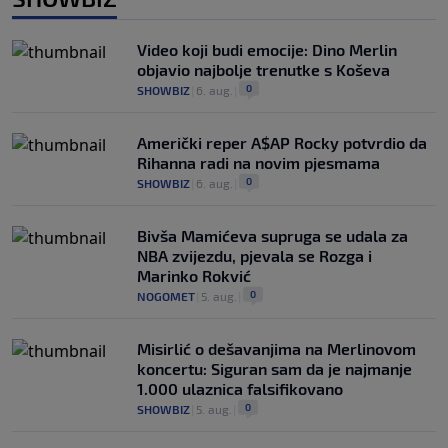
Video koji budi emocije: Dino Merlin
objavio najbolje trenutke s Koševa
0
SHOWBIZ
|
6. aug.
|
Američki reper A$AP Rocky potvrdio da
Rihanna radi na novim pjesmama
0
SHOWBIZ
|
6. aug.
|
Bivša Mamićeva supruga se udala za
NBA zvijezdu, pjevala se Rozga i
Marinko Rokvić
0
NOGOMET
|
5. aug.
|
Misirlić o dešavanjima na Merlinovom
koncertu: Siguran sam da je najmanje
1.000 ulaznica falsifikovano
0
SHOWBIZ
|
5. aug.
|