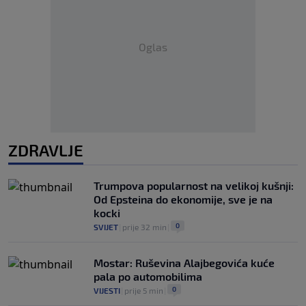
Oglas
ZDRAVLJE
Trumpova popularnost na velikoj kušnji:
Od Epsteina do ekonomije, sve je na
kocki
0
SVIJET
|
prije 32 min
|
Mostar: Ruševina Alajbegovića kuće
pala po automobilima
0
VIJESTI
|
prije 5 min
|