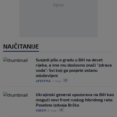
Oglas
NAJČITANIJE
Susjedi pišu o gradu u BiH na devet
rijeka, a ime mu doslovno znači "zdrava
voda": Svi koji ga posjete ostanu
oduševljeni
0
LIFESTYLE
|
7. aug.
|
Ukrajinski general upozorava na BiH kao
mogući novi front ruskog hibridnog rata:
Posebno izdvaja Brčko
0
VIJESTI
|
8. aug.
|