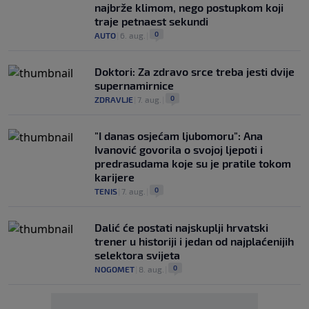
najbrže klimom, nego postupkom koji
traje petnaest sekundi
0
AUTO
|
6. aug.
|
Doktori: Za zdravo srce treba jesti dvije
supernamirnice
0
ZDRAVLJE
|
7. aug.
|
"I danas osjećam ljubomoru": Ana
Ivanović govorila o svojoj ljepoti i
predrasudama koje su je pratile tokom
karijere
0
TENIS
|
7. aug.
|
Dalić će postati najskuplji hrvatski
trener u historiji i jedan od najplaćenijih
selektora svijeta
0
NOGOMET
|
8. aug.
|