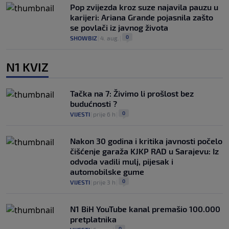
Pop zvijezda kroz suze najavila pauzu u
karijeri: Ariana Grande pojasnila zašto
se povlači iz javnog života
0
SHOWBIZ
|
4. aug.
|
N1 KVIZ
Tačka na 7: Živimo li prošlost bez
budućnosti ?
0
VIJESTI
|
prije 6 h
|
Nakon 30 godina i kritika javnosti počelo
čišćenje garaža KJKP RAD u Sarajevu: Iz
odvoda vadili mulj, pijesak i
automobilske gume
0
VIJESTI
|
prije 3 h
|
N1 BiH YouTube kanal premašio 100.000
pretplatnika
0