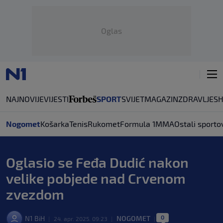
Oglas
NAJNOVIJE
VIJESTI
SPORT
SVIJET
MAGAZIN
ZDRAVLJE
S
Nogomet
Košarka
Tenis
Rukomet
Formula 1
MMA
Ostali sporto
Oglasio se Feđa Dudić nakon
velike pobjede nad Crvenom
zvezdom
0
N1 BiH
NOGOMET
|
24. apr. 2025. 09:23
|
|