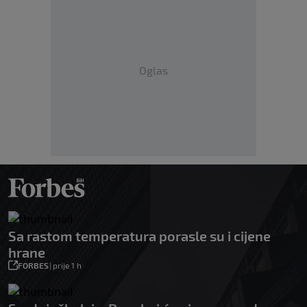
Oglas
Sa rastom temperatura porasle su i cijene
hrane
FORBES
|
prije 1 h