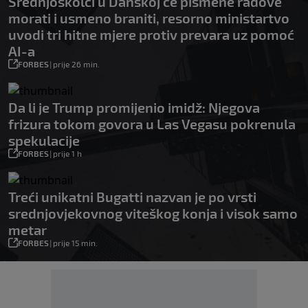
Srednjoškolci u Danskoj će pismene radove
morati i usmeno braniti, resorno ministartvo
uvodi tri hitne mjere protiv prevara uz pomoć
AI-a
FORBES
|
prije 26 min.
Da li je Trump promijenio imidž: Njegova
frizura tokom govora u Las Vegasu pokrenula
spekulacije
FORBES
|
prije 1 h
Treći unikatni Bugatti nazvan je po vrsti
srednjovjekovnog viteškog konja i visok samo
metar
FORBES
|
prije 15 min.