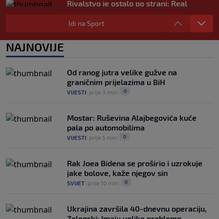
Rivalstvo je ostalo po strani: Real
Madrid se oglasio nakon teškog gubitka
Lionela Messija
Idi na Sport
0
NOGOMET
|
8. aug.
|
NAJNOVIJE
WNBA igračice odgovorile Kanteru
nakon provokacije: "Nećemo biti politički
pijuni"
Od ranog jutra velike gužve na
0
KOŠARKA
|
8. aug.
|
graničnim prijelazima u BiH
0
VIJESTI
|
prije 3 min
|
Mostar: Ruševina Alajbegovića kuće
pala po automobilima
0
VIJESTI
|
prije 5 min
|
Rak Joea Bidena se proširio i uzrokuje
jake bolove, kaže njegov sin
0
SVIJET
|
prije 10 min
|
Ukrajina završila 40-dnevnu operaciju,
Zelenski: Imaju velike probleme