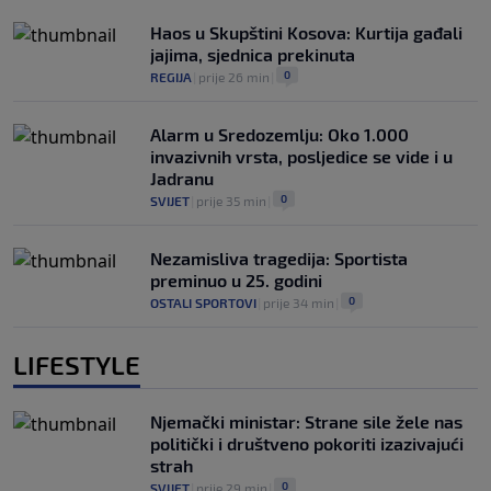
Haos u Skupštini Kosova: Kurtija gađali
jajima, sjednica prekinuta
0
REGIJA
|
prije 26 min
|
Alarm u Sredozemlju: Oko 1.000
invazivnih vrsta, posljedice se vide i u
Jadranu
0
SVIJET
|
prije 35 min
|
Nezamisliva tragedija: Sportista
preminuo u 25. godini
0
OSTALI SPORTOVI
|
prije 34 min
|
LIFESTYLE
Njemački ministar: Strane sile žele nas
politički i društveno pokoriti izazivajući
strah
0
SVIJET
|
prije 29 min
|