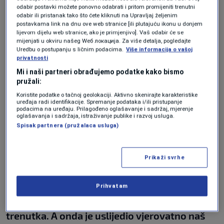
odabir postavki možete ponovno odabrati i pritom promijeniti trenutni
odabir ili pristanak tako što ćete kliknuti na Upravljaj željenim
“Bilo bi sjajno da više ekipa izađe hrabro
postavkama link na dnu ove web stranice [ili plutajuću ikonu u donjem
lijevom dijelu web stranice, ako je primjenjivo]. Vaš odabir će se
protiv Zvezde. Mi smo igrali otvoreno i kad
mijenjati u okviru našeg Wеб локација. Za više detalja, pogledajte
Uredbu o postupanju s ličnim podacima.
Više informacija o vašoj
smo gubili 0:5 i 0:6. Sada smo pokazali da
privatnosti
znamo kako pobijediti, i ako je neko to
Mi i naši partneri obrađujemo podatke kako bismo
pružali:
zaslužio – to smo bili mi.”
Koristite podatke o tačnoj geolokaciji. Aktivno skenirajte karakteristike
uređaja radi identifikacije. Spremanje podataka i/ili pristupanje
podacima na uređaju. Prilagođeno oglašavanje i sadržaj, mjerenje
oglašavanja i sadržaja, istraživanje publike i razvoj usluga.
Trener Radničkog bio je posebno zadovoljan
Spisak partnera (pružalaca usluga)
igrom svoje ekipe u većem dijelu meča:
Prikaži svrhe
“Ušli smo pomalo bojažljivo, vjerovatno zbog
imena i renomea protivnika. Golman Mare
Prihvatam
Milošević nas je sačuvao u dva ključna
trenutka. A onda je uslijedio vjerovatno naš