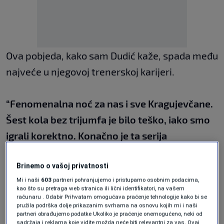
Ova pobjeda, kako sam Dudić kaže, spada među
najveće u njegovoj trenerskoj karijeri.
“Fenomenalna noć za nas i sve Kragujevčane.
Šest kola bez trijumfa je bilo teško, iako smo
igrali korektno. Konačno je ta serija
prekinuta.”
Brinemo o vašoj privatnosti
Mi i naši
603
partneri pohranjujemo i pristupamo osobnim podacima,
Dudić se osvrnuo i na teške poraze koje je
kao što su pretraga web stranica ili lični identifikatori, na vašem
računaru . Odabir Prihvatam omogućava praćenje tehnologije kako bi se
njegov tim doživio od Zvezde u prethodnim
pružila podrška dolje prikazanim svrhama na osnovu kojih mi i naši
susretima:
partneri obrađujemo podatke Ukoliko je praćenje onemogućeno, neki od
sadržaja i reklama koje vidite možda neće biti relevantni za vas. Ovaj