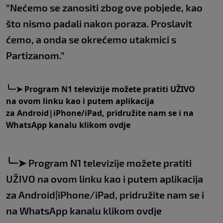
“Nećemo se zanositi zbog ove pobjede, kao
što nismo padali nakon poraza. Proslavit
ćemo, a onda se okrećemo utakmici s
Partizanom.”
╰┈➤
Program N1 televizije možete pratiti UŽIVO
na
ovom linku
kao i putem aplikacija
za
An
droid
|
iPhone/iPad,
pridružite nam se i na
WhatsApp kanalu klikom
ovdje
╰┈➤
Program N1 televizije možete pratiti
UŽIVO na
ovom linku
kao i putem aplikacija
za
An
droid
|
iPhone/iPad,
pridružite nam se i
na WhatsApp kanalu klikom
ovdje