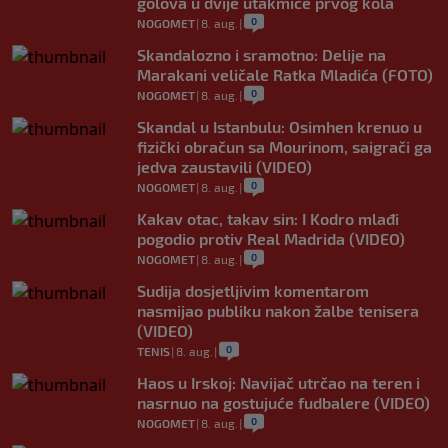
golova u dvije utakmice prvog kola
0
NOGOMET
|
8. aug.
|
Skandalozno i sramotno: Delije na
Marakani veličale Ratka Mladića (FOTO)
0
NOGOMET
|
8. aug.
|
Skandal u Istanbulu: Osimhen krenuo u
fizički obračun sa Mourinom, saigrači ga
jedva zaustavili (VIDEO)
0
NOGOMET
|
8. aug.
|
Kakav otac, takav sin: I Kodro mlađi
pogodio protiv Real Madrida (VIDEO)
0
NOGOMET
|
8. aug.
|
Sudija dosjetljivim komentarom
nasmijao publiku nakon žalbe tenisera
(VIDEO)
0
TENIS
|
8. aug.
|
Haos u Irskoj: Navijač utrčao na teren i
nasrnuo na gostujuće fudbalere (VIDEO)
0
NOGOMET
|
8. aug.
|