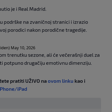
tio je i Real Madrid.
u podrške na zvaničnoj stranici i izrazio
ovoj porodici nakon porodične tragedije.
riden)
May 10, 2026
om trenutku sezone, ali će večerašnji duel za
ti potpuno drugačiju emotivnu dimenziju.
žete pratiti UŽIVO na
ovom linku
kao i
iPhone/iPad