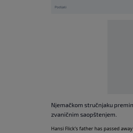
Podijeli
Njemačkom stručnjaku preminuo 
zvaničnim saopštenjem.
Hansi Flick’s father has passed away 