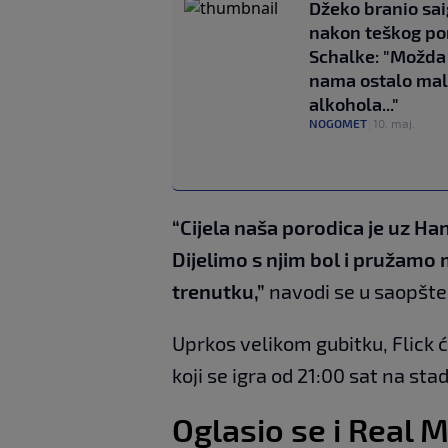
Džeko branio sa
nakon teškog po
Schalke: "Možda 
nama ostalo ma
alkohola..."
NOGOMET
|
10. maj.
“Cijela naša porodica je uz Ha
Dijelimo s njim bol i pruža
trenutku,”
navodi se u saopšte
Uprkos velikom gubitku, Flick 
koji se igra od 21:00 sat na st
Oglasio se i Real 