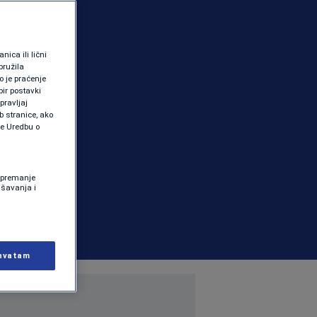
ica ili lični
pružila
 je praćenje
ir postavki
pravljaj
b stranice, ako
te Uredbu o
 Spremanje
ašavanja i
hvatam