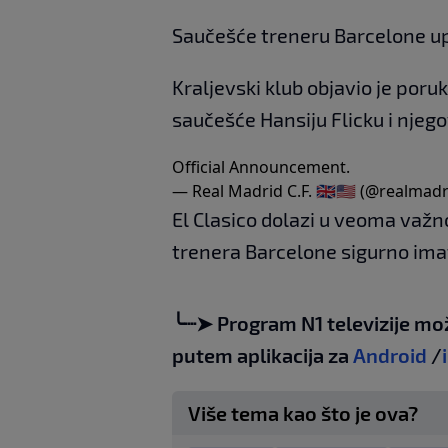
Saučešće treneru Barcelone upu
Kraljevski klub objavio je poruk
saučešće Hansiju Flicku i njeg
Official Announcement.
— Real Madrid C.F. 🇬🇧🇺🇸 (@realmad
El Clasico dolazi u veoma važn
trenera Barcelone sigurno ima
╰┈➤ Program N1 televizije mo
putem aplikacija za
Android
/
Više tema kao što je ova?