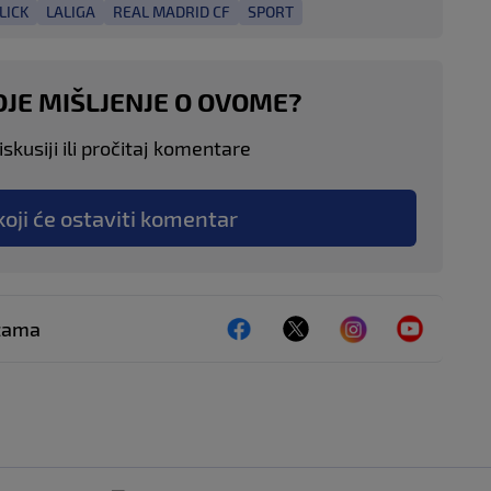
LICK
LALIGA
REAL MADRID CF
SPORT
OJE MIŠLJENJE O OVOME?
skusiji ili pročitaj komentare
koji će ostaviti komentar
ežama