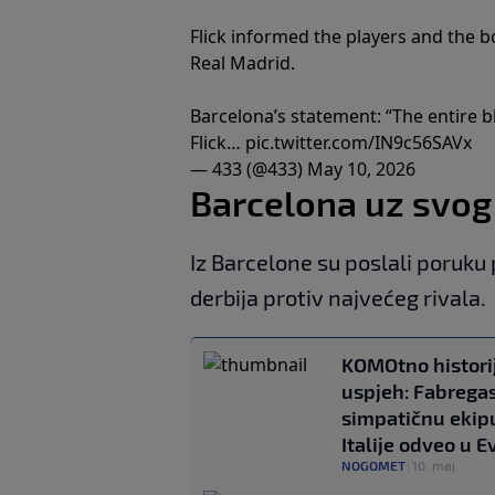
Flick informed the players and the bo
Real Madrid.
Barcelona’s statement: “The entire b
Flick…
pic.twitter.com/IN9c56SAVx
— 433 (@433)
May 10, 2026
Barcelona uz svog
Iz Barcelone su poslali poruk
derbija protiv najvećeg rivala.
KOMOtno histori
uspjeh: Fabrega
simpatičnu ekipu
Italije odveo u E
NOGOMET
|
10. maj.