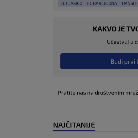
EL CLASICO
FC BARCELONA
HANSI F
KAKVO JE TV
Učestvuj u di
Budi prvi 
Pratite nas na društvenim mr
NAJČITANIJE