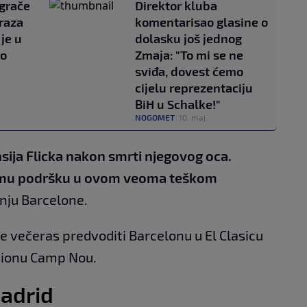
igrače
Direktor kluba
raza
komentarisao glasine o
je u
dolasku još jednog
lo
Zmaja: "To mi se ne
sviđa, dovest ćemo
cijelu reprezentaciju
BiH u Schalke!"
NOGOMET
|
10. maj.
nsija Flicka nakon smrti njegovog oca.
mo mu podršku u ovom veoma teškom
nju Barcelone.
će večeras predvoditi Barcelonu u El Clasicu
adionu Camp Nou.
Madrid