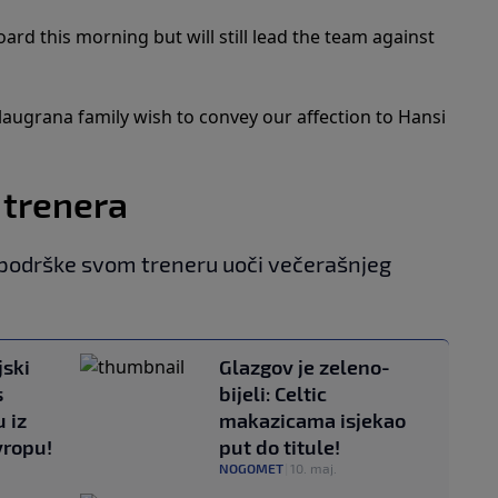
ard this morning but will still lead the team against
laugrana family wish to convey our affection to Hansi
 trenera
u podrške svom treneru uoči večerašnjeg
jski
Glazgov je zeleno-
s
bijeli: Celtic
 iz
makazicama isjekao
vropu!
put do titule!
NOGOMET
|
10. maj.