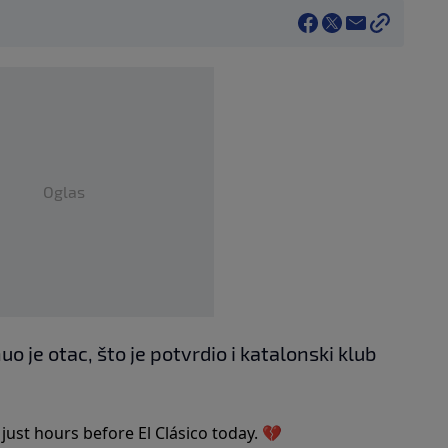
Oglas
je otac, što je potvrdio i katalonski klub
just hours before El Clásico today. 💔