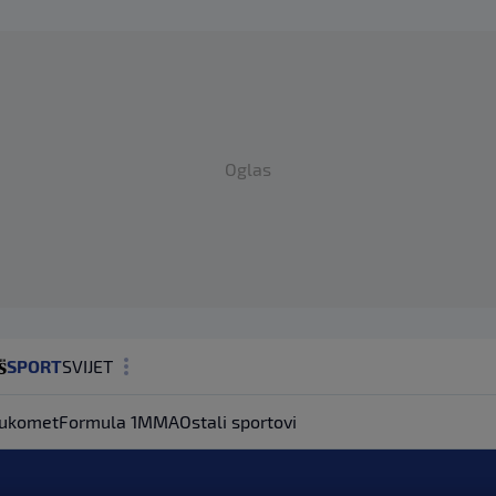
Oglas
SPORT
SVIJET
MAGAZIN
ukomet
Formula 1
MMA
Ostali sportovi
ZDRAVLJE