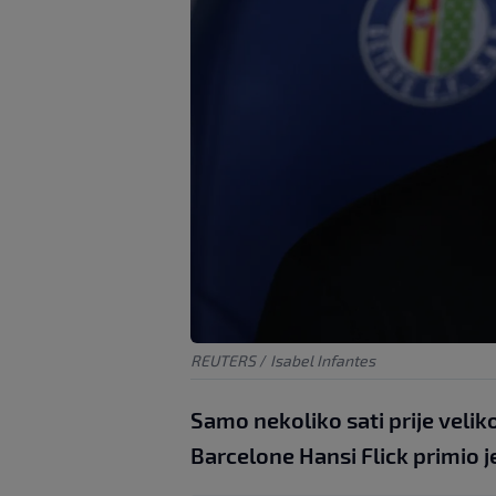
REUTERS
/
Isabel Infantes
Samo nekoliko sati prije velik
Barcelone Hansi Flick primio j