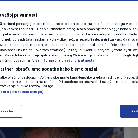
diti Barcelonu u El
SHOWBIZ
KOLUMNE
 vašoj privatnosti
s obiteljskoj
3
partneri pohranjujemo i pristupamo osobnim podacima, kao što su pretraga web stran
ori, na vašem računaru . Odabir Prihvatam omogućava praćenje tehnologije kako bi se 
je prikazanim svrhama na osnovu kojih mi i naši partneri obrađujemo podatke Ukoliko
 neki od sadržaja i reklama koje vidite možda neće biti relevantni za vas. Ovaj odab
PODCAST
no odabrati i pritom promijeniti trenutni odabir ili pristanak tako što ćete kliknuti na U
tavkama link na dnu ove web stranice [ili plutajuću ikonu u donjem lijevom dijelu we
0
NOGOMET
komentara
|
|
N1 SPECIJAL
vo]. Vaš odabir će se mijenjati u okviru našeg Wеб локација. Za više detalja, pogledaj
s ličnim podacima.
Više informacija o vašoj privatnosti
FENOMENI
 partneri obrađujemo podatke kako bismo pružali:
Više
datke o tačnoj geolokaciji. Aktivno skenirajte karakteristike uređaja radi identifikacije.
NEISTRAŽENO
ili pristupanje podacima na uređaju. Prilagođeno oglašavanje i sadržaj, mjerenje ogl
traživanje publike i razvoj usluga.
tnera (pružalaca usluga)
VIRALNO
FOTO
ži svrhe
Pri
PROMO
VIDEO