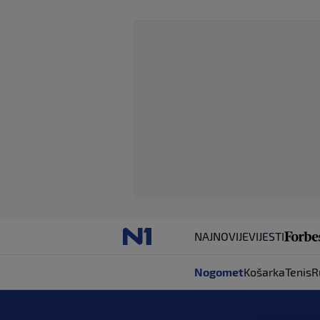
NAJNOVIJE
VIJESTI
Nogomet
Košarka
Tenis
R