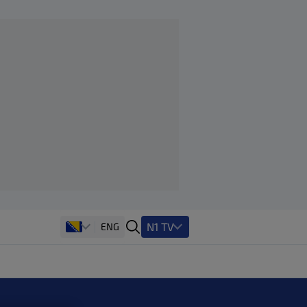
N1 TV
ENG