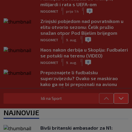
milijardi i rata s UEFA-om
|
|
0
NOGOMET
prije 1 h
Zrinjski pobjedom nad povratnikom u
elitu otvorio sezonu: Čelik pružio
snažan otpor Pod Bijelim brijegom
|
|
0
NOGOMET
9. aug.
Haos nakon derbija u Skoplju: Fudbaleri
se potukli na terenu (VIDEO)
|
|
0
NOGOMET
9. aug.
Prepoznajete li fudbalsku
superzvijezdu? Ovako se maskirao
kako ga ne bi prepoznali na avionu
|
|
0
NOGOMET
9. aug.
Idi na Sport
Plaćen 100 miliona, pa zbog dopinga
propustio godinu i osam mjeseci: Sada
NAJNOVIJE
se konačno oglasio
|
|
0
NOGOMET
9. aug.
Bivši britanski ambasador za N1:
Borac ubjedljiv protiv Veleža u Banjoj