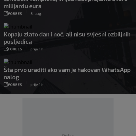
milijardu eura
|
FORBES
8. aug.
Kopaju zlato dan i noć, ali nisu svjesni ozbiljnih
posljedica
|
FORBES
prije 1 h
Šta prvo uraditi ako vam je hakovan WhatsApp
nalog
|
FORBES
prije 1 h
Oglas