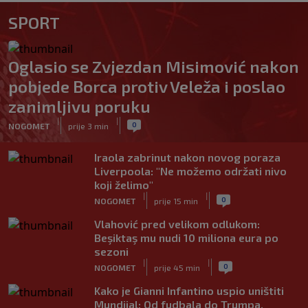
SPORT
Oglasio se Zvjezdan Misimović nakon
pobjede Borca protiv Veleža i poslao
zanimljivu poruku
|
|
0
NOGOMET
prije 3 min
Iraola zabrinut nakon novog poraza
Liverpoola: "Ne možemo održati nivo
koji želimo"
|
|
0
NOGOMET
prije 15 min
Vlahović pred velikom odlukom:
Beşiktaş mu nudi 10 miliona eura po
sezoni
|
|
0
NOGOMET
prije 45 min
Kako je Gianni Infantino uspio uništiti
Mundijal: Od fudbala do Trumpa,