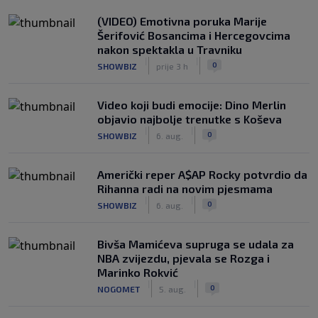
(VIDEO) Emotivna poruka Marije
Šerifović Bosancima i Hercegovcima
nakon spektakla u Travniku
|
|
0
SHOWBIZ
prije 3 h
Video koji budi emocije: Dino Merlin
objavio najbolje trenutke s Koševa
|
|
0
SHOWBIZ
6. aug.
Američki reper A$AP Rocky potvrdio da
Rihanna radi na novim pjesmama
|
|
0
SHOWBIZ
6. aug.
Bivša Mamićeva supruga se udala za
NBA zvijezdu, pjevala se Rozga i
Marinko Rokvić
|
|
0
NOGOMET
5. aug.