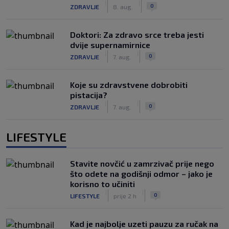
|
|
0
ZDRAVLJE
8. aug.
Doktori: Za zdravo srce treba jesti
dvije supernamirnice
|
|
0
ZDRAVLJE
7. aug.
Koje su zdravstvene dobrobiti
pistacija?
|
|
0
ZDRAVLJE
7. aug.
LIFESTYLE
Stavite novčić u zamrzivač prije nego
što odete na godišnji odmor – jako je
korisno to učiniti
|
|
0
LIFESTYLE
prije 2 h
Kad je najbolje uzeti pauzu za ručak na