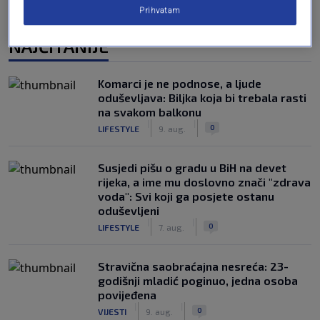
Prihvatam
NAJČITANIJE
Komarci je ne podnose, a ljude
oduševljava: Biljka koja bi trebala rasti
na svakom balkonu
|
|
0
LIFESTYLE
9. aug.
Susjedi pišu o gradu u BiH na devet
rijeka, a ime mu doslovno znači "zdrava
voda": Svi koji ga posjete ostanu
oduševljeni
|
|
0
LIFESTYLE
7. aug.
Stravična saobraćajna nesreća: 23-
godišnji mladić poginuo, jedna osoba
povijeđena
|
|
0
VIJESTI
9. aug.