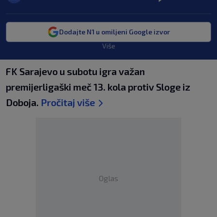
Dodajte N1 u omiljeni Google izvor
Više
FK Sarajevo u subotu igra važan
premijerligaški meč 13. kola protiv Sloge iz
Doboja.
Pročitaj više
Oglas