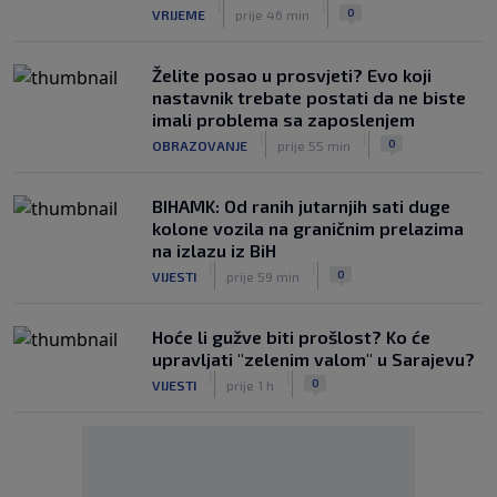
|
|
0
VRIJEME
prije 46 min
Želite posao u prosvjeti? Evo koji
nastavnik trebate postati da ne biste
imali problema sa zaposlenjem
|
|
0
OBRAZOVANJE
prije 55 min
BIHAMK: Od ranih jutarnjih sati duge
kolone vozila na graničnim prelazima
na izlazu iz BiH
|
|
0
VIJESTI
prije 59 min
Hoće li gužve biti prošlost? Ko će
upravljati "zelenim valom" u Sarajevu?
|
|
0
VIJESTI
prije 1 h