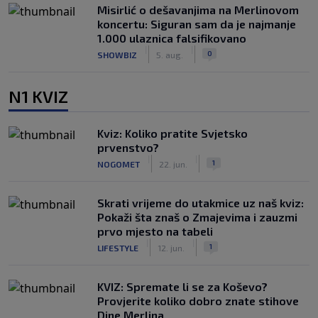
Misirlić o dešavanjima na Merlinovom
koncertu: Siguran sam da je najmanje
1.000 ulaznica falsifikovano
|
|
0
SHOWBIZ
5. aug.
N1 KVIZ
Kviz: Koliko pratite Svjetsko
prvenstvo?
|
|
1
NOGOMET
22. jun.
Skrati vrijeme do utakmice uz naš kviz:
Pokaži šta znaš o Zmajevima i zauzmi
prvo mjesto na tabeli
|
|
1
LIFESTYLE
12. jun.
KVIZ: Spremate li se za Koševo?
Provjerite koliko dobro znate stihove
Dine Merlina