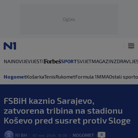
Oglas
NAJNOVIJE
VIJESTI
SPORT
SVIJET
MAGAZIN
ZDRAVLJE
Nogomet
Košarka
Tenis
Rukomet
Formula 1
MMA
Ostali sporto
FSBiH kaznio Sarajevo,
zatvorena tribina na stadionu
Koševo pred susret protiv Sloge
0
N1 BiH
NOGOMET
|
07. nov. 2024. 10:38
|
|