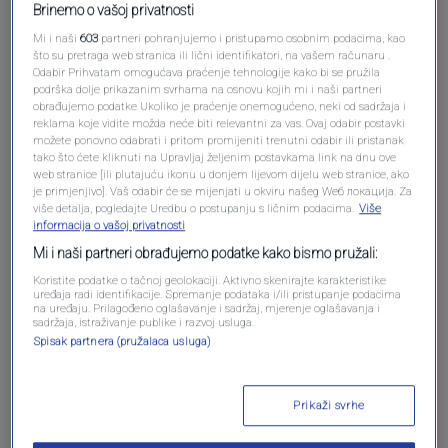
Brinemo o vašoj privatnosti
Mi i naši
603
partneri pohranjujemo i pristupamo osobnim podacima, kao
što su pretraga web stranica ili lični identifikatori, na vašem računaru .
Odabir Prihvatam omogućava praćenje tehnologije kako bi se pružila
podrška dolje prikazanim svrhama na osnovu kojih mi i naši partneri
Oglas
obrađujemo podatke Ukoliko je praćenje onemogućeno, neki od sadržaja i
reklama koje vidite možda neće biti relevantni za vas. Ovaj odabir postavki
možete ponovno odabrati i pritom promijeniti trenutni odabir ili pristanak
tako što ćete kliknuti na Upravljaj željenim postavkama link na dnu ove
web stranice [ili plutajuću ikonu u donjem lijevom dijelu web stranice, ako
je primjenjivo]. Vaš odabir će se mijenjati u okviru našeg Wеб локација. Za
više detalja, pogledajte Uredbu o postupanju s ličnim podacima.
Više
informacija o vašoj privatnosti
Mi i naši partneri obrađujemo podatke kako bismo pružali:
Koristite podatke o tačnoj geolokaciji. Aktivno skenirajte karakteristike
uređaja radi identifikacije. Spremanje podataka i/ili pristupanje podacima
na uređaju. Prilagođeno oglašavanje i sadržaj, mjerenje oglašavanja i
sadržaja, istraživanje publike i razvoj usluga.
Spisak partnera (pružalaca usluga)
Oglas
Prikaži svrhe