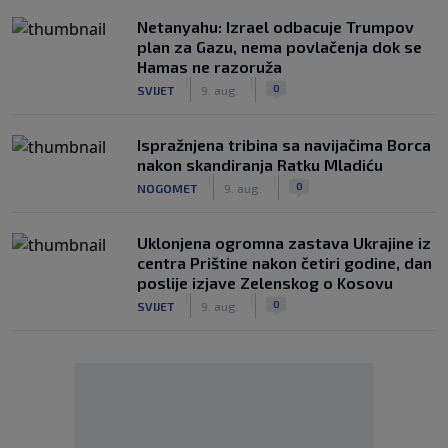
Netanyahu: Izrael odbacuje Trumpov
plan za Gazu, nema povlačenja dok se
Hamas ne razoruža
|
|
0
SVIJET
9. aug.
Ispražnjena tribina sa navijačima Borca
nakon skandiranja Ratku Mladiću
|
|
0
NOGOMET
9. aug.
Uklonjena ogromna zastava Ukrajine iz
centra Prištine nakon četiri godine, dan
poslije izjave Zelenskog o Kosovu
|
|
0
SVIJET
9. aug.