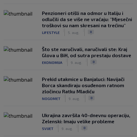
Penzioneri otišli na odmor u Italiju i
odlučili da se više ne vraćaju: "Mjesečni
troškovi su nam skresani na trećinu"
|
|
0
LIFESTYLE
5. aug.
Što ste naručivali, naručivali ste: Kraj
Glova u BiH, od sutra prestaju dostave
|
|
0
EKONOMIJA
9. aug.
Prekid utakmice u Banjaluci: Navijači
Borca skandiraju osuđenom ratnom
zločincu Ratku Mladiću
|
|
0
NOGOMET
9. aug.
Ukrajina završila 40-dnevnu operaciju,
Zelenski: Imaju velike probleme
|
|
0
SVIJET
9. aug.