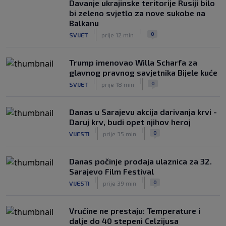
Davanje ukrajinske teritorije Rusiji bilo
Luci, meč obilježio i veliki prekid
bi zeleno svjetlo za nove sukobe na
|
|
0
NOGOMET
9. aug.
Balkanu
|
|
0
SVIJET
prije 12 min
Trump imenovao Willa Scharfa za
glavnog pravnog savjetnika Bijele kuće
|
|
0
SVIJET
prije 18 min
Danas u Sarajevu akcija darivanja krvi -
Daruj krv, budi opet njihov heroj
|
|
0
VIJESTI
prije 35 min
Danas počinje prodaja ulaznica za 32.
Sarajevo Film Festival
|
|
0
VIJESTI
prije 39 min
Vrućine ne prestaju: Temperature i
dalje do 40 stepeni Celzijusa