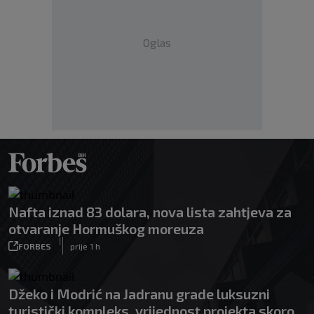
Oglas
Nafta iznad 83 dolara, nova lista zahtjeva za
otvaranje Hormuškog moreuza
|
FORBES
prije 1 h
Džeko i Modrić na Jadranu grade luksuzni
turistički kompleks, vrijednost projekta skoro