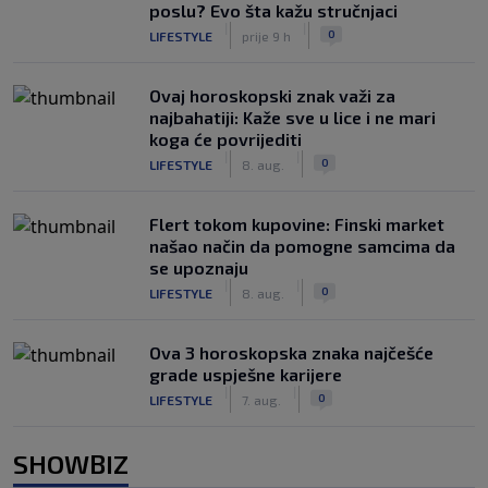
poslu? Evo šta kažu stručnjaci
|
|
0
LIFESTYLE
prije 9 h
Ovaj horoskopski znak važi za
najbahatiji: Kaže sve u lice i ne mari
koga će povrijediti
|
|
0
LIFESTYLE
8. aug.
Flert tokom kupovine: Finski market
našao način da pomogne samcima da
se upoznaju
|
|
0
LIFESTYLE
8. aug.
Ova 3 horoskopska znaka najčešće
grade uspješne karijere
|
|
0
LIFESTYLE
7. aug.
SHOWBIZ