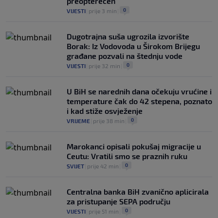
preopterećen
0
VIJESTI
|
prije 3 min
|
Dugotrajna suša ugrozila izvorište
Borak: Iz Vodovoda u Širokom Brijegu
građane pozvali na štednju vode
0
VIJESTI
|
prije 32 min
|
U BiH se narednih dana očekuju vrućine i
temperature čak do 42 stepena, poznato
i kad stiže osvježenje
0
VRIJEME
|
prije 38 min
|
Marokanci opisali pokušaj migracije u
Ceutu: Vratili smo se praznih ruku
0
SVIJET
|
prije 42 min
|
Centralna banka BiH zvanično aplicirala
za pristupanje SEPA području
0
VIJESTI
|
prije 51 min
|