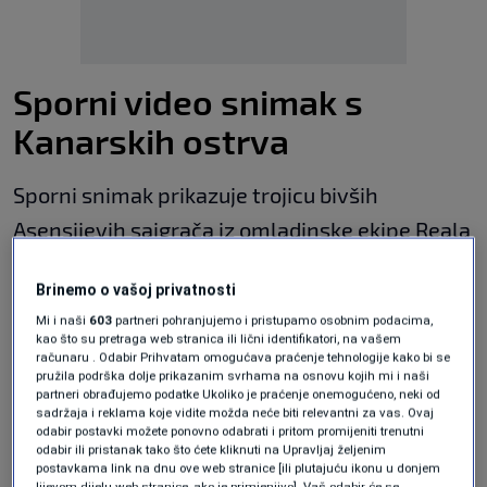
Sporni video snimak s
Kanarskih ostrva
Sporni snimak prikazuje trojicu bivših
Asensijevih saigrača iz omladinske ekipe Reala
u
seksualnom odnosu s dvije maloljetne
Brinemo o vašoj privatnosti
djevojke
na
Kanarskim ostrvima
. Djevojke su
Mi i naši
603
partneri pohranjujemo i pristupamo osobnim podacima,
prema dostupnim informacijama pristale na
kao što su pretraga web stranica ili lični identifikatori, na vašem
računaru . Odabir Prihvatam omogućava praćenje tehnologije kako bi se
odnos, ali nisu dale dozvolu da ih se snima niti
pružila podrška dolje prikazanim svrhama na osnovu kojih mi i naši
partneri obrađujemo podatke Ukoliko je praćenje onemogućeno, neki od
da snimak bude distribuisan.
sadržaja i reklama koje vidite možda neće biti relevantni za vas. Ovaj
odabir postavki možete ponovno odabrati i pritom promijeniti trenutni
odabir ili pristanak tako što ćete kliknuti na Upravljaj željenim
Prema navodima tužilaštva,
jedna djevojka je
postavkama link na dnu ove web stranice [ili plutajuću ikonu u donjem
lijevom dijelu web stranice, ako je primjenjivo]. Vaš odabir će se