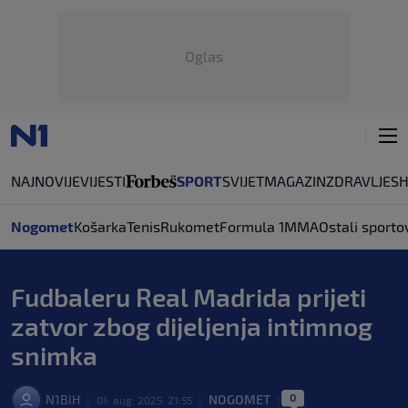
Oglas
NAJNOVIJE
VIJESTI
SPORT
SVIJET
MAGAZIN
ZDRAVLJE
S
Nogomet
Košarka
Tenis
Rukomet
Formula 1
MMA
Ostali sporto
Fudbaleru Real Madrida prijeti
zatvor zbog dijeljenja intimnog
snimka
0
N1BIH
NOGOMET
|
01. aug. 2025. 21:55
|
|