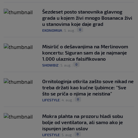
Šezdeset posto stanovnika glavnog
grada u kojem živi mnogo Bosanaca živi
u stanovima koje daje grad
0
EKONOMIJA
|
5. aug.
|
Misirlić o dešavanjima na Merlinovom
koncertu: Siguran sam da je najmanje
1.000 ulaznica falsifikovano
0
SHOWBIZ
|
5. aug.
|
Ornitologinja otkrila zašto sove nikad ne
treba držati kao kućne ljubimce: "Sve
što se priča o njima je neistina"
0
LIFESTYLE
|
4. aug.
|
Mokra plahta na prozoru hladi sobu
bolje od ventilatora, ali samo ako je
ispunjen jedan uslov
0
LIFESTYLE
|
5. aug.
|