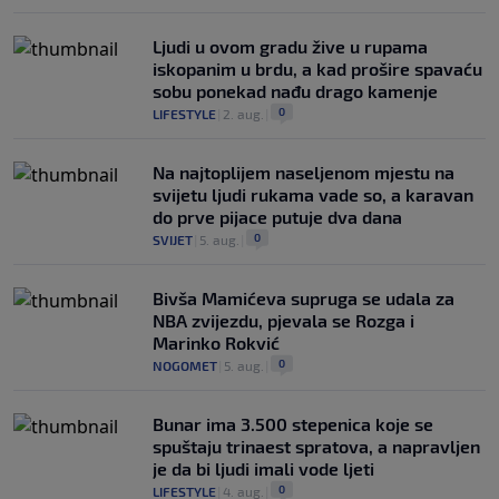
Ljudi u ovom gradu žive u rupama
iskopanim u brdu, a kad prošire spavaću
sobu ponekad nađu drago kamenje
0
LIFESTYLE
|
2. aug.
|
Na najtoplijem naseljenom mjestu na
svijetu ljudi rukama vade so, a karavan
do prve pijace putuje dva dana
0
SVIJET
|
5. aug.
|
Bivša Mamićeva supruga se udala za
NBA zvijezdu, pjevala se Rozga i
Marinko Rokvić
0
NOGOMET
|
5. aug.
|
Bunar imа 3.500 stepenica koje se
spuštaju trinaest spratova, a napravljen
je da bi ljudi imali vode ljeti
0
LIFESTYLE
|
4. aug.
|