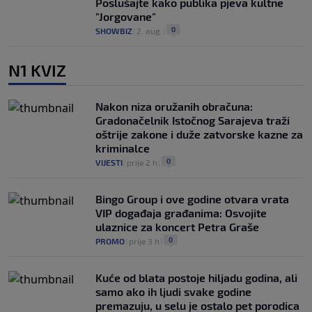
Poslušajte kako publika pjeva kultne
"Jorgovane"
0
SHOWBIZ
|
2. aug.
|
N1 KVIZ
Nakon niza oružanih obračuna:
Gradonačelnik Istočnog Sarajeva traži
oštrije zakone i duže zatvorske kazne za
kriminalce
0
VIJESTI
|
prije 2 h
|
Bingo Group i ove godine otvara vrata
VIP događaja građanima: Osvojite
ulaznice za koncert Petra Graše
0
PROMO
|
prije 3 h
|
Kuće od blata postoje hiljadu godina, ali
samo ako ih ljudi svake godine
premazuju, u selu je ostalo pet porodica