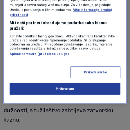
imala 16
, a
druga 17 godina
u trenutku
mijenjati u okviru našeg Wеб локација. Za više detalja, pogledajte
snimanja.
Uredbu o postupanju s ličnim podacima.
Više informacija o vašoj
privatnosti
Asencio nije učestvovao, ali
Mi i naši partneri obrađujemo podatke kako bismo
pružali:
je snimak proslijedio
Koristite podatke o tačnoj geolokaciji. Aktivno skenirajte karakteristike
uređaja radi identifikacije. Spremanje podataka i/ili pristupanje
podacima na uređaju. Prilagođeno oglašavanje i sadržaj, mjerenje
oglašavanja i sadržaja, istraživanje publike i razvoj usluga.
Iako
Asencio nije bio prisutan
u samom
Spisak partnera (pružalaca usluga)
događaju, tužilaštvo tvrdi da je od saigrača
dobio snimak i dalje ga dijelio
, što se smatra
Prikaži svrhe
kršenjem privatnosti i zakona o zaštiti
maloljetnika.
Prihvatam
Zbog toga je slučaj pokrenut
po službenoj
dužnosti
, a tužilaštvo zahtijeva zatvorsku
kaznu.