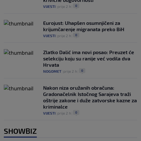
0
VIJESTI
|
prije 2 h
|
Eurojust: Uhapšen osumnjičeni za
krijumčarenje migranata preko BiH
0
VIJESTI
|
prije 2 h
|
Zlatko Dalić ima novi posao: Preuzet će
selekciju koju su ranije već vodila dva
Hrvata
0
NOGOMET
|
prije 2 h
|
Nakon niza oružanih obračuna:
Gradonačelnik Istočnog Sarajeva traži
oštrije zakone i duže zatvorske kazne za
kriminalce
0
VIJESTI
|
prije 2 h
|
SHOWBIZ