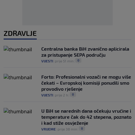
ZDRAVLJE
Centralna banka BiH zvanično aplicirala
za pristupanje SEPA području
0
VIJESTI
|
prije 51 min
|
Forto: Profesionalni vozači ne mogu više
čekati – Evropskoj komisiji ponudili smo
provodivo rješenje
0
VIJESTI
|
prije 2 h
|
U BiH se narednih dana očekuju vrućine i
temperature čak do 42 stepena, poznato
i kad stiže osvježenje
0
VRIJEME
|
prije 38 min
|