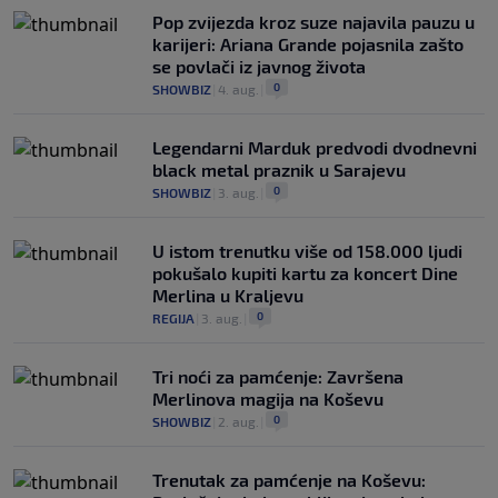
Pop zvijezda kroz suze najavila pauzu u
karijeri: Ariana Grande pojasnila zašto
se povlači iz javnog života
0
SHOWBIZ
|
4. aug.
|
Legendarni Marduk predvodi dvodnevni
black metal praznik u Sarajevu
0
SHOWBIZ
|
3. aug.
|
U istom trenutku više od 158.000 ljudi
pokušalo kupiti kartu za koncert Dine
Merlina u Kraljevu
0
REGIJA
|
3. aug.
|
Tri noći za pamćenje: Završena
Merlinova magija na Koševu
0
SHOWBIZ
|
2. aug.
|
Trenutak za pamćenje na Koševu: