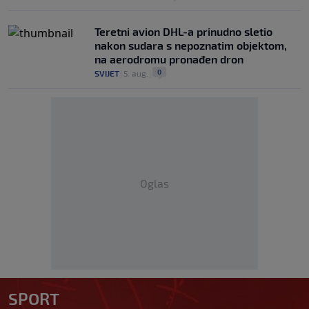
Teretni avion DHL-a prinudno sletio
nakon sudara s nepoznatim objektom,
na aerodromu pronađen dron
0
SVIJET
|
5. aug.
|
Oglas
SPORT