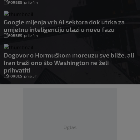
FORBES
|
prije 4 h
Google mijenja vrh AI sektora dok utrka za
umjetnu inteligenciju ulazi u novu fazu
FORBES
|
prije 4 h
Dogovor o Hormuškom moreuzu sve bliže, ali
Iran traži ono što Washington ne želi
prihvatiti
FORBES
|
prije 5 h
Oglas