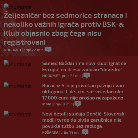
Željezničar bez sedmorice stranaca i
nekoliko važnih igrača protiv BSK-a:
Klub objasnio zbog čega nisu
registrovani
0
NOGOMET
|
prije 22 min
|
Samed Baždar ima novi klub! Igrat će
Evropu, na dresu zadužio "devetku"
0
NOGOMET
|
prije 25 min
|
Borac iz Srbije privukao pažnju i van
oktagona: Luksuzni sat vrijedan oko
17.000 eura nije prošao nezapaženo
0
MMA
|
prije 31 min
|
Novi detalji slučaja Dončić: Slovenski
mediji tvrde da bivša zaručnica nije
povukla tužbu bez razloga
0
KOŠARKA
|
prije 44 min
|