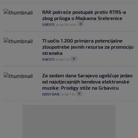
RAK pokreće postupak protiv RTRS-a
zbog priloga o Majkama Srebrenice
0
VIJESTI
|
prije 54 min
|
TI uočio 1.200 primjera potencijalne
zloupotrebe javnih resursa za promociju
stranaka
0
VIJESTI
|
prije 1 h
|
Za sedam dana Sarajevo ugošćuje jedan
od najutjecajnijih bendova elektronske
muzike: Prodigy stiže na Grbavicu
0
NOVI DAN
|
prije 1 h
|