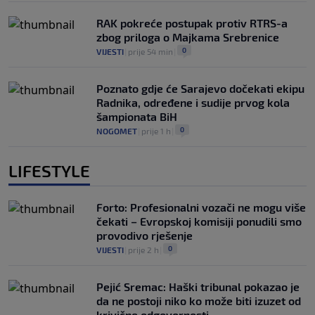
RAK pokreće postupak protiv RTRS-a
zbog priloga o Majkama Srebrenice
0
VIJESTI
|
prije 54 min
|
Poznato gdje će Sarajevo dočekati ekipu
Radnika, određene i sudije prvog kola
šampionata BiH
0
NOGOMET
|
prije 1 h
|
LIFESTYLE
Forto: Profesionalni vozači ne mogu više
čekati – Evropskoj komisiji ponudili smo
provodivo rješenje
0
VIJESTI
|
prije 2 h
|
Pejić Sremac: Haški tribunal pokazao je
da ne postoji niko ko može biti izuzet od
krivične odgovornosti