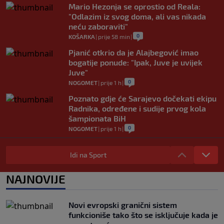
Mario Hezonja se oprostio od Reala:
"Odlazim iz svog doma, ali vas nikada
neću zaboraviti"
0
KOŠARKA
|
prije 58 min
|
Pjanić otkrio da je Alajbegović imao
bogatije ponude: "Ipak, Juve je uvijek
Juve"
0
NOGOMET
|
prije 1 h
|
Poznato gdje će Sarajevo dočekati ekipu
Radnika, određene i sudije prvog kola
šampionata BiH
0
NOGOMET
|
prije 1 h
|
Navijački neredi u Litvaniji: Torcida se
potukla u centru grada? (VIDEO)
Idi na Sport
0
NOGOMET
|
prije 1 h
|
NAJNOVIJE
Yan Diomande uskoro postaje najskuplji
afrički fudbaler u historiji
0
NOGOMET
|
prije 1 h
|
Novi evropski granični sistem
funkcioniše tako što se isključuje kada je