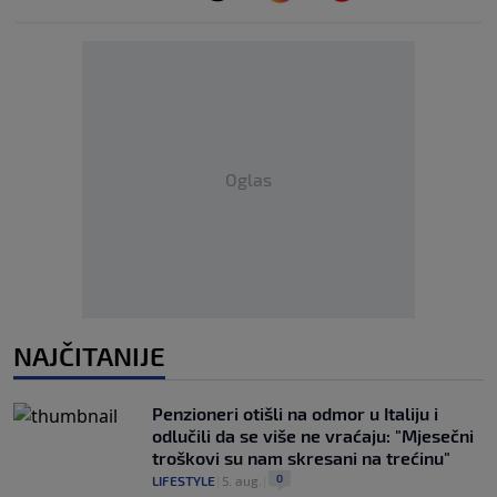
Oglas
NAJČITANIJE
Penzioneri otišli na odmor u Italiju i
odlučili da se više ne vraćaju: "Mjesečni
troškovi su nam skresani na trećinu"
0
LIFESTYLE
|
5. aug.
|