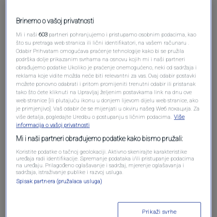
Brinemo o vašoj privatnosti
Mi i naši
603
partneri pohranjujemo i pristupamo osobnim podacima, kao
što su pretraga web stranica ili lični identifikatori, na vašem računaru .
Odabir Prihvatam omogućava praćenje tehnologije kako bi se pružila
podrška dolje prikazanim svrhama na osnovu kojih mi i naši partneri
obrađujemo podatke Ukoliko je praćenje onemogućeno, neki od sadržaja i
reklama koje vidite možda neće biti relevantni za vas. Ovaj odabir postavki
Oglas
možete ponovno odabrati i pritom promijeniti trenutni odabir ili pristanak
tako što ćete kliknuti na Upravljaj željenim postavkama link na dnu ove
web stranice [ili plutajuću ikonu u donjem lijevom dijelu web stranice, ako
je primjenjivo]. Vaš odabir će se mijenjati u okviru našeg Wеб локација. Za
više detalja, pogledajte Uredbu o postupanju s ličnim podacima.
Više
informacija o vašoj privatnosti
Mi i naši partneri obrađujemo podatke kako bismo pružali:
Koristite podatke o tačnoj geolokaciji. Aktivno skenirajte karakteristike
uređaja radi identifikacije. Spremanje podataka i/ili pristupanje podacima
na uređaju. Prilagođeno oglašavanje i sadržaj, mjerenje oglašavanja i
sadržaja, istraživanje publike i razvoj usluga.
Spisak partnera (pružalaca usluga)
Oglas
Prikaži svrhe