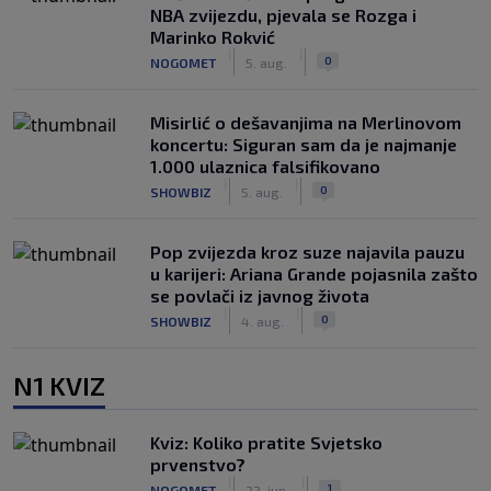
NBA zvijezdu, pjevala se Rozga i
Marinko Rokvić
|
|
0
NOGOMET
5. aug.
Misirlić o dešavanjima na Merlinovom
koncertu: Siguran sam da je najmanje
1.000 ulaznica falsifikovano
|
|
0
SHOWBIZ
5. aug.
Pop zvijezda kroz suze najavila pauzu
u karijeri: Ariana Grande pojasnila zašto
se povlači iz javnog života
|
|
0
SHOWBIZ
4. aug.
N1 KVIZ
Kviz: Koliko pratite Svjetsko
prvenstvo?
|
|
1
NOGOMET
22. jun.