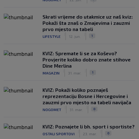
Skrati vrijeme do utakmice uz naš kviz:
Pokaži šta znaš o Zmajevima i zauzmi
prvo mjesto na tabeli
|
|
1
LIFESTYLE
12. jun.
KVIZ: Spremate li se za Koševo?
Provjerite koliko dobro znate stihove
Dine Merlina
|
|
1
MAGAZIN
31. mar.
KVIZ: Pokaži koliko poznaješ
reprezentaciju Bosne i Hercegovine i
zauzmi prvo mjesto na tabeli navijača
|
|
0
NOGOMET
31. mar.
KVIZ: Poznajete li bh. sport i sportiste?
|
|
0
OSTALI SPORTOVI
23. mar.