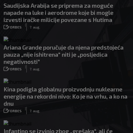
Saudijska Arabija se priprema za moguće
napade na luke i aerodrome koje bi mogle
izvesti iračke milicije povezane s Hutima
|
FORBES
7. aug.
Ariana Grande poručuje da njena predstojeća
pauza „nije ishitrena“ niti je „posljedica
negativnosti“
|
FORBES
7. aug.
Kina podigla globalnu proizvodnju nuklearne
energije na rekordni nivo: Ko je na vrhu, a ko na
dnu
|
FORBES
7. aug.
Infantino se izvinio zbog „grešaka“, ali će