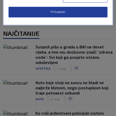
Prihvatam
NAJČITANIJE
Susjedi pišu o gradu u BiH na devet
rijeka, a ime mu doslovno znači "zdrava
voda": Svi koji ga posjete ostanu
oduševljeni
|
|
0
LIFESTYLE
7. aug.
Auto koje stoji na suncu ne hladi se
najbrže klimom, nego postupkom koji
traje petnaest sekundi
|
|
0
AUTO
6. aug.
Ko ruši jedinstveni policijski sistem