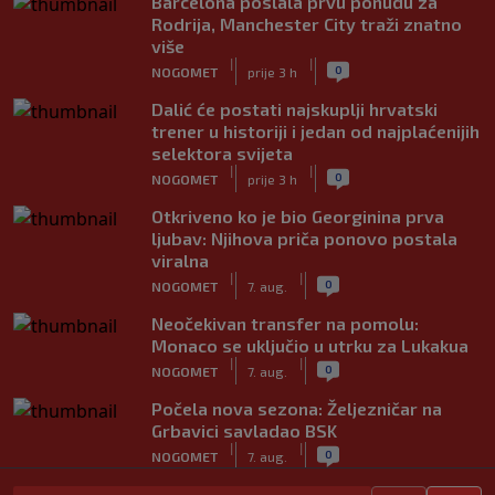
Barcelona poslala prvu ponudu za
Rodrija, Manchester City traži znatno
više
|
|
0
NOGOMET
prije 3 h
Dalić će postati najskuplji hrvatski
trener u historiji i jedan od najplaćenijih
selektora svijeta
|
|
0
NOGOMET
prije 3 h
Otkriveno ko je bio Georginina prva
ljubav: Njihova priča ponovo postala
viralna
|
|
0
NOGOMET
7. aug.
Neočekivan transfer na pomolu:
Monaco se uključio u utrku za Lukakua
|
|
0
NOGOMET
7. aug.
Počela nova sezona: Željezničar na
Grbavici savladao BSK
|
|
0
NOGOMET
7. aug.
UEFA pokreće istragu: Je li Infantino