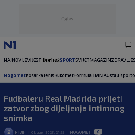
Oglas
NAJNOVIJE
VIJESTI
SPORT
SVIJET
MAGAZIN
ZDRAVLJE
Nogomet
Košarka
Tenis
Rukomet
Formula 1
MMA
Ostali sporto
Fudbaleru Real Madrida prijeti
zatvor zbog dijeljenja intimnog
snimka
0
N1BIH
NOGOMET
|
01. aug. 2025. 21:55
|
|