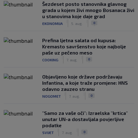
Šezdeset posto stanovnika glavnog
grada u kojem živi mnogo Bosanaca živi
u stanovima koje daje grad
|
|
0
EKONOMIJA
5. aug.
Prefina ljetna salata od kupusa:
Kremasto savršenstvo koje najbolje
paše uz pečeno meso
|
|
0
COOKING
7. aug.
Objavljeno koje države podržavaju
Infantina, a koje traže promjene: HNS
odavno zauzeo stranu
|
|
0
NOGOMET
7. aug.
"Samo za vaše oči": Izraelska "krtica"
unutar UN-a dostavljala povjerljive
podatke
|
|
0
SVIJET
7. aug.