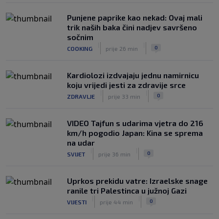
Punjene paprike kao nekad: Ovaj mali
trik naših baka čini nadjev savršeno
sočnim
|
|
0
COOKING
prije 26 min
Kardiolozi izdvajaju jednu namirnicu
koju vrijedi jesti za zdravije srce
|
|
0
ZDRAVLJE
prije 33 min
VIDEO Tajfun s udarima vjetra do 216
km/h pogodio Japan: Kina se sprema
na udar
|
|
0
SVIJET
prije 36 min
Uprkos prekidu vatre: Izraelske snage
ranile tri Palestinca u južnoj Gazi
|
|
0
VIJESTI
prije 44 min