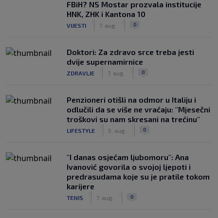
FBiH? NS Mostar prozvala institucije
HNK, ZHK i Kantona 10
|
|
0
VIJESTI
7. aug.
Doktori: Za zdravo srce treba jesti
dvije supernamirnice
|
|
0
ZDRAVLJE
7. aug.
Penzioneri otišli na odmor u Italiju i
odlučili da se više ne vraćaju: "Mjesečni
troškovi su nam skresani na trećinu"
|
|
0
LIFESTYLE
5. aug.
"I danas osjećam ljubomoru": Ana
Ivanović govorila o svojoj ljepoti i
predrasudama koje su je pratile tokom
karijere
|
|
0
TENIS
7. aug.