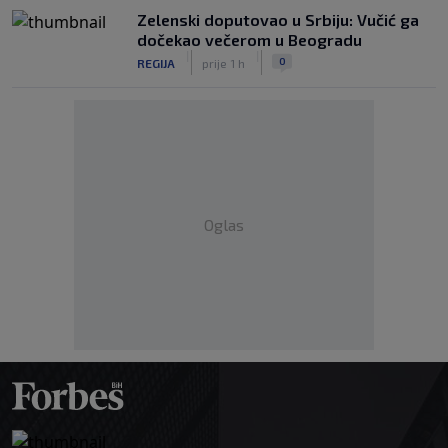
Zelenski doputovao u Srbiju: Vučić ga
dočekao večerom u Beogradu
|
|
0
REGIJA
prije 1 h
Oglas