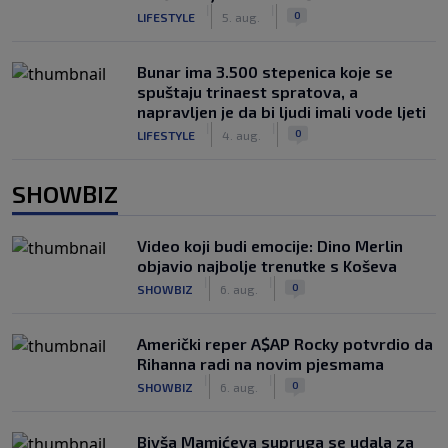
|
|
0
LIFESTYLE
5. aug.
Bunar imа 3.500 stepenica koje se
spuštaju trinaest spratova, a
napravljen je da bi ljudi imali vode ljeti
|
|
0
LIFESTYLE
4. aug.
SHOWBIZ
Video koji budi emocije: Dino Merlin
objavio najbolje trenutke s Koševa
|
|
0
SHOWBIZ
6. aug.
Američki reper A$AP Rocky potvrdio da
Rihanna radi na novim pjesmama
|
|
0
SHOWBIZ
6. aug.
Bivša Mamićeva supruga se udala za