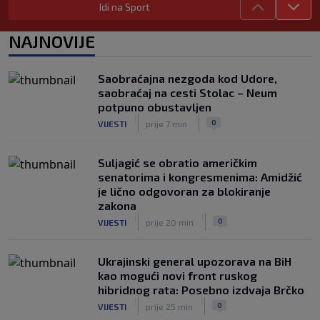
Idi na Sport
namjeravao prodati prava na Svjetsko
prvenstvo ispod cijene?
NAJNOVIJE
|
|
0
NOGOMET
7. aug.
Francuzi ne podržavaju Infantina, ali ga
Saobraćajna nezgoda kod Udore,
nisu pozvali na ostavku
saobraćaj na cesti Stolac – Neum
|
|
0
NOGOMET
7. aug.
potpuno obustavljen
|
|
0
VIJESTI
prije 7 min
Suljagić se obratio američkim
senatorima i kongresmenima: Amidžić
je lično odgovoran za blokiranje
zakona
|
|
0
VIJESTI
prije 20 min
Ukrajinski general upozorava na BiH
kao mogući novi front ruskog
hibridnog rata: Posebno izdvaja Brčko
|
|
0
VIJESTI
prije 25 min