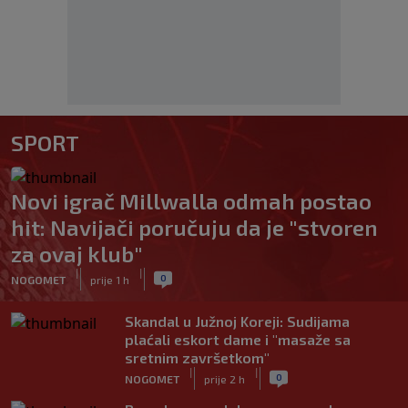
SPORT
Novi igrač Millwalla odmah postao
hit: Navijači poručuju da je "stvoren
za ovaj klub"
|
|
0
NOGOMET
prije 1 h
Skandal u Južnoj Koreji: Sudijama
plaćali eskort dame i "masaže sa
sretnim završetkom"
|
|
0
NOGOMET
prije 2 h