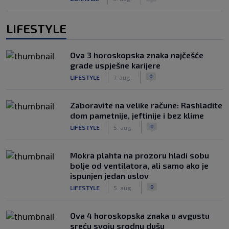
LIFESTYLE
Ova 3 horoskopska znaka najčešće
grade uspješne karijere
|
|
0
LIFESTYLE
7. aug.
Zaboravite na velike račune: Rashladite
dom pametnije, jeftinije i bez klime
|
|
0
LIFESTYLE
5. aug.
Mokra plahta na prozoru hladi sobu
bolje od ventilatora, ali samo ako je
ispunjen jedan uslov
|
|
0
LIFESTYLE
5. aug.
Ova 4 horoskopska znaka u avgustu
sreću svoju srodnu dušu