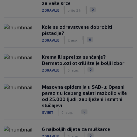
za vaše srce
|
|
0
ZDRAVLJE
prije 3 h
Koje su zdravstvene dobrobiti
pistacija?
|
|
0
ZDRAVLJE
7. aug.
Krema ili sprej za sunčanje?
Dermatolozi otkrili šta je bolji izbor
|
|
0
ZDRAVLJE
6. aug.
Masovna epidemija u SAD-u: Opasni
parazit u iceberg salati razbolio više
od 25.000 ljudi, zabilježeni i smrtni
slučajevi
|
|
0
SVIJET
6. aug.
6 najboljih dijeta za muškarce
|
|
0
ZDRAVLJE
5. aug.