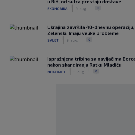
u BiH, od sutra prestaju dostave
|
|
0
EKONOMIJA
9. aug.
Ukrajina završila 40-dnevnu operaciju,
Zelenski: Imaju velike probleme
|
|
0
SVIJET
9. aug.
Ispražnjena tribina sa navijačima Borc
nakon skandiranja Ratku Mladiću
|
|
0
NOGOMET
9. aug.