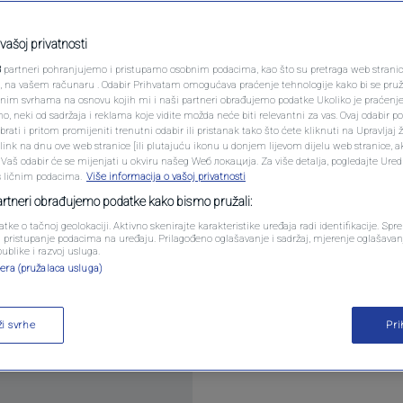
PODCAST
majevi, Italija sada
N1 SPECIJAL
vašoj privatnosti
ra: Vratio se trofejni
3
partneri pohranjujemo i pristupamo osobnim podacima, kao što su pretraga web stranica 
FENOMENI
ri, na vašem računaru . Odabir Prihvatam omogućava praćenje tehnologije kako bi se pruž
anim svrhama na osnovu kojih mi i naši partneri obrađujemo podatke Ukoliko je praćenj
 neki od sadržaja i reklama koje vidite možda neće biti relevantni za vas. Ovaj odabir p
NEISTRAŽENO
ati i pritom promijeniti trenutni odabir ili pristanak tako što ćete kliknuti na Upravljaj 
ink na dnu ove web stranice [ili plutajuću ikonu u donjem lijevom dijelu web stranice, a
entara
VIRALNO
. Vaš odabir će se mijenjati u okviru našeg Wеб локација. Za više detalja, pogledajte Ure
s ličnim podacima.
Više informacija o vašoj privatnosti
FOTO
partneri obrađujemo podatke kako bismo pružali:
atke o tačnoj geolokaciji. Aktivno skenirajte karakteristike uređaja radi identifikacije. Sp
PROMO
li pristupanje podacima na uređaju. Prilagođeno oglašavanje i sadržaj, mjerenje oglašavanj
publike i razvoj usluga.
era (pružalaca usluga)
VIDEO
ro dobiti novog selektora, odnosno čovjeka koji je
ži svrhe
Pr
iše