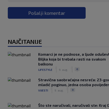
Pošalji komentar
NAJČITANIJE
Komarci je ne podnose, a ljude oduševl
Biljka koja bi trebala rasti na svakom
balkonu
|
|
0
LIFESTYLE
9. aug.
Stravična saobraćajna nesreća: 23-god
mladić poginuo, jedna osoba povijeđe
|
|
0
VIJESTI
9. aug.
Što ste naručivali, naručivali ste: Kraj 