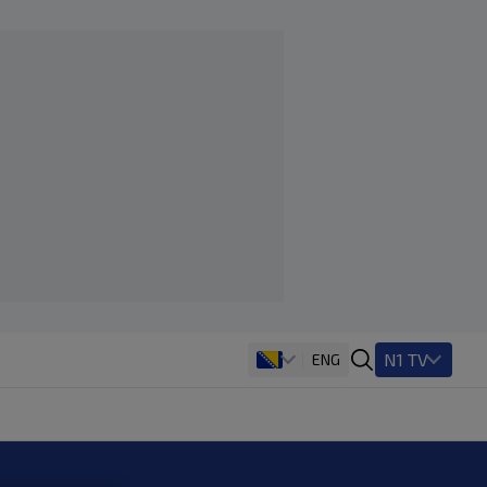
N1 TV
ENG