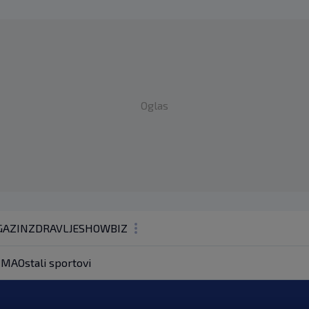
Oglas
AZIN
ZDRAVLJE
SHOWBIZ
KOLUMNE
MA
Ostali sportovi