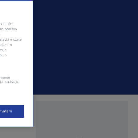
ili lični
ila podrška
e
ostavki možete
željenim
ko je
dbu o
remanje
a i sadržaja,
 već
ihvatam