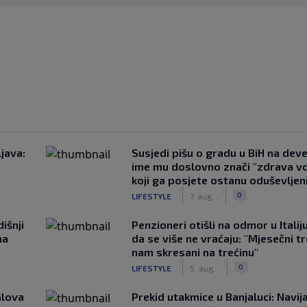
java:
Susjedi pišu o gradu u BiH na devet
ime mu doslovno znači "zdrava vo
koji ga posjete ostanu oduševljen
|
|
0
LIFESTYLE
7. aug.
išnji
Penzioneri otišli na odmor u Italiju 
na
da se više ne vraćaju: "Mjesečni t
nam skresani na trećinu"
|
|
0
LIFESTYLE
5. aug.
Glova
Prekid utakmice u Banjaluci: Navij