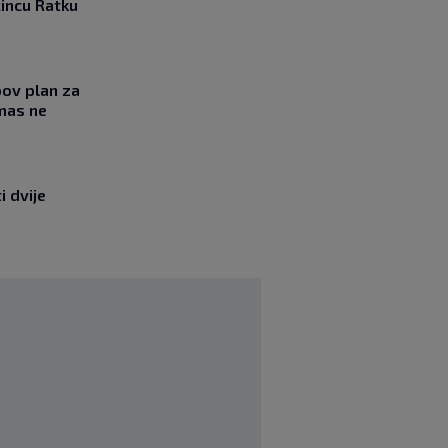
incu Ratku
ov plan za
mas ne
i dvije