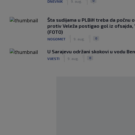
0
DNEVNIK
9. aug.
Šta sudijama u PLBiH treba da počnu o
protiv Veleža postigao gol iz ofsajda
(FOTO)
|
|
0
NOGOMET
9. aug.
U Sarajevu održani skokovi u vodu Bent
|
|
0
VIJESTI
9. aug.