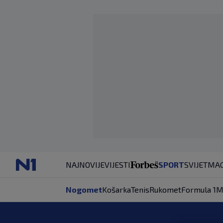
NAJNOVIJE
VIJESTI
SPORT
SVIJET
MAG
Nogomet
Košarka
Tenis
Rukomet
Formula 1
M