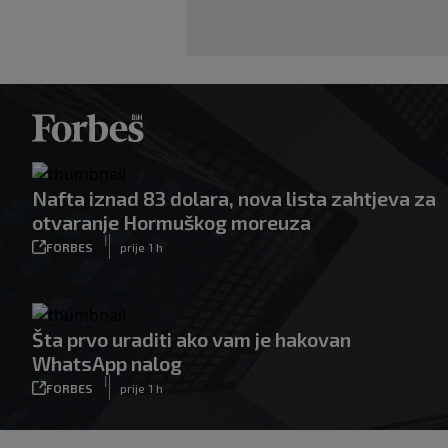
Nafta iznad 83 dolara, nova lista zahtjeva za
otvaranje Hormuškog moreuza
|
FORBES
prije 1 h
Šta prvo uraditi ako vam je hakovan
WhatsApp nalog
|
FORBES
prije 1 h