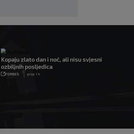
Kopaju zlato dan i noć, ali nisu svjesni
ozbiljnih posljedica
|
FORBES
prije 1 h