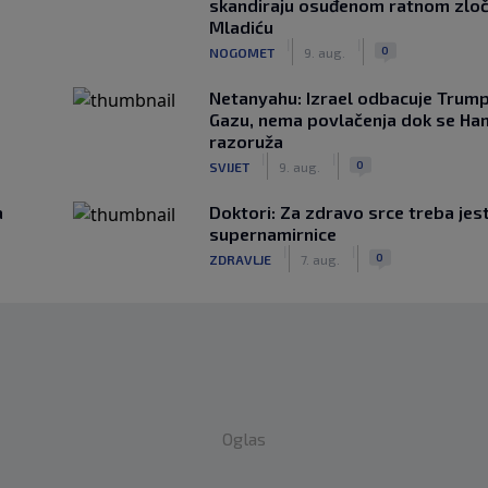
skandiraju osuđenom ratnom zloč
Mladiću
|
|
0
NOGOMET
9. aug.
Netanyahu: Izrael odbacuje Trump
Gazu, nema povlačenja dok se Ha
razoruža
|
|
0
SVIJET
9. aug.
a
Doktori: Za zdravo srce treba jest
supernamirnice
|
|
0
ZDRAVLJE
7. aug.
Oglas