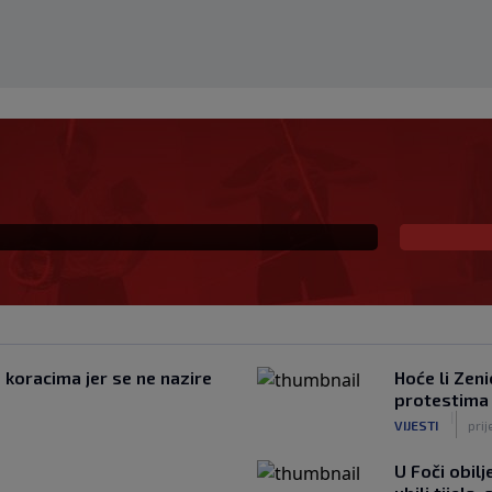
tnikom u elitu otvorio
otpor Pod Bijelim
koracima jer se ne nazire
Hoće li Zeni
protestima 
|
VIJESTI
prij
U Foči obilj