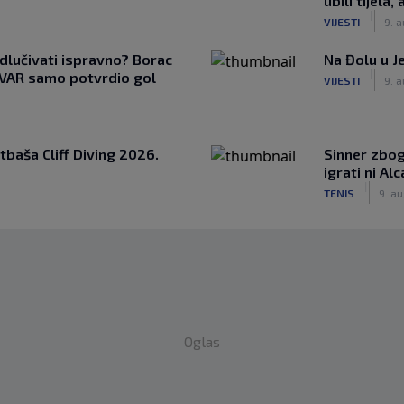
ubili tijela,
|
VIJESTI
9. a
dlučivati ispravno? Borac
Na Đolu u J
|
, VAR samo potvrdio gol
VIJESTI
9. a
baša Cliff Diving 2026.
Sinner zbog
igrati ni Al
|
TENIS
9. au
Oglas