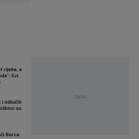
 rijeka, a
da": Svi
i
Oglas
i odlučili
roškovi su
ači Borca