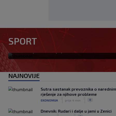
Zrinjski pobjedom nad povra
sezonu: Čelik pružio snažan 
SPORT
brijegom
|
|
0
NOGOMET
prije 9 min.
NAJNOVIJE
Sutra sastanak prevoznika o narednim 
rješenje za njihove probleme
|
|
0
EKONOMIJA
prije 4 min
Dnevnik: Rudari i dalje u jami u Zenici
|
|