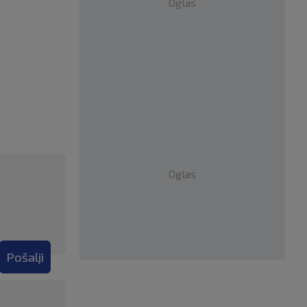
Oglas
Oglas
Pošalji