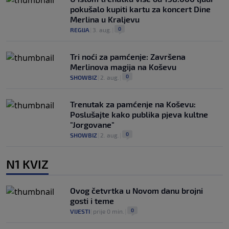
pokušalo kupiti kartu za koncert Dine
Merlina u Kraljevu
0
REGIJA
|
3. aug.
|
Tri noći za pamćenje: Završena
Merlinova magija na Koševu
0
SHOWBIZ
|
2. aug.
|
Trenutak za pamćenje na Koševu:
Poslušajte kako publika pjeva kultne
"Jorgovane"
0
SHOWBIZ
|
2. aug.
|
N1 KVIZ
Ovog četvrtka u Novom danu brojni
gosti i teme
0
VIJESTI
|
prije 0 min.
|