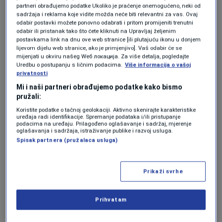
Real Madrid B te igrao za mlađe selekcije
partneri obrađujemo podatke Ukoliko je praćenje onemogućeno, neki od
sadržaja i reklama koje vidite možda neće biti relevantni za vas. Ovaj
španske reprezentacije.
odabir postavki možete ponovno odabrati i pritom promijeniti trenutni
odabir ili pristanak tako što ćete kliknuti na Upravljaj željenim
U seniorskoj karijeri igrao je za španske
postavkama link na dnu ove web stranice [ili plutajuću ikonu u donjem
lijevom dijelu web stranice, ako je primjenjivo]. Vaš odabir će se
klubove Meridu, Alcorcon, Palenciju, zatim je
mijenjati u okviru našeg Wеб локација. Za više detalja, pogledajte
Uredbu o postupanju s ličnim podacima.
Više informacija o vašoj
nastupao za nizozemske klubove AGOVV,
privatnosti
Heerenveen, Heracles, Groningen i Venlo.
Mi i naši partneri obrađujemo podatke kako bismo
pružali:
Kasnije je nogometnu karijeru nastavio na
Koristite podatke o tačnoj geolokaciji. Aktivno skenirajte karakteristike
uređaja radi identifikacije. Spremanje podataka i/ili pristupanje
Kipru gdje je igrao za AEK Larnacu i Anorthosis,
podacima na uređaju. Prilagođeno oglašavanje i sadržaj, mjerenje
oglašavanja i sadržaja, istraživanje publike i razvoj usluga.
pa za izraelski Maccabi Tel Aviv da bi sa 34
Spisak partnera (pružalaca usluga)
godine završio igračku karijeru u Composteli.
Prikaži svrhe
Po završetku igračke karijere posvetio se
trenerskom poslu, a prvi angažman dobio je
Prihvatam
kao pomoćni trener u danskom Esbjergu. Zatim