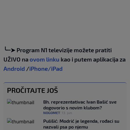
╰┈➤ Program N1 televizije možete pratiti
UŽIVO na
ovom linku
kao i putem aplikacija za
Android
/
iPhone/iPad
PROČITAJTE JOŠ
Bh. reprezentativac Ivan Bašić sve
dogovorio s novim klubom?
NOGOMET
|
13. jun.
Pulišić: Modrić je legenda, rođaci su
nazvali psa po njemu