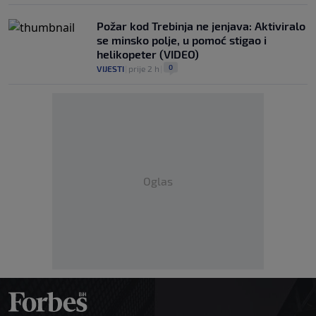
Požar kod Trebinja ne jenjava: Aktiviralo
se minsko polje, u pomoć stigao i
helikopeter (VIDEO)
0
VIJESTI
|
prije 2 h
|
Oglas