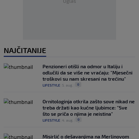
Oglas
NAJČITANIJE
Penzioneri otišli na odmor u Italiju i
odlučili da se više ne vraćaju: "Mjesečni
troškovi su nam skresani na trećinu"
0
LIFESTYLE
|
5. aug.
|
Ornitologinja otkrila zašto sove nikad ne
treba držati kao kućne ljubimce: "Sve
što se priča o njima je neistina"
0
LIFESTYLE
|
4. aug.
|
Misirlić o dešavanjima na Merlinovom