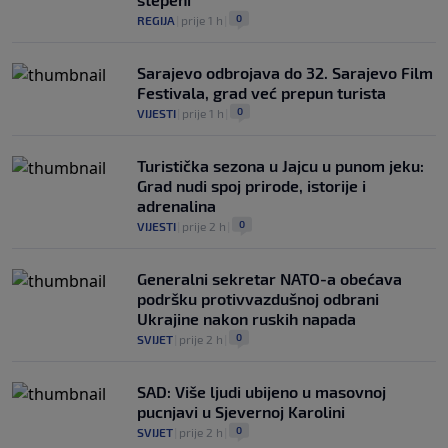
0
REGIJA
|
prije 1 h
|
Sarajevo odbrojava do 32. Sarajevo Film
Festivala, grad već prepun turista
0
VIJESTI
|
prije 1 h
|
Turistička sezona u Jajcu u punom jeku:
Grad nudi spoj prirode, istorije i
adrenalina
0
VIJESTI
|
prije 2 h
|
Generalni sekretar NATO-a obećava
podršku protivvazdušnoj odbrani
Ukrajine nakon ruskih napada
0
SVIJET
|
prije 2 h
|
SAD: Više ljudi ubijeno u masovnoj
pucnjavi u Sjevernoj Karolini
0
SVIJET
|
prije 2 h
|