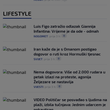
LIFESTYLE
Luis Figo zatražio odlazak Giannija
Infantina: Vrijeme je da ode - odmah
0
NOGOMET
|
prije 3 h
|
Iran kaže da je s Omanom postigao
dogovor o ruti kroz Hormuški tjesnac
0
SVIJET
|
prije 3 h
|
Nema dogovora: Više od 2.000 rudara u
petak izlazi na proteste, agonija
Željezare se nastavlja
0
VIJESTI
|
prije 3 h
|
VIDEO Političar se posvađao s ljudima na
plaži, izbila tučnjava: Jednim udarcem je
nokautiran