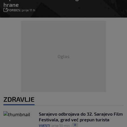
hrane
FORBES
|
prije 11 h
Oglas
ZDRAVLJE
Sarajevo odbrojava do 32. Sarajevo Film
Festivala, grad već prepun turista
0
VIJESTI
|
prije 50 min.
|