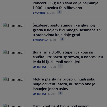
koncertu: Siguran sam da je najmanje
1.000 ulaznica falsifikovano
0
SHOWBIZ
|
5. aug.
|
Šezdeset posto stanovnika glavnog
grada u kojem živi mnogo Bosanaca živi
u stanovima koje daje grad
0
EKONOMIJA
|
5. aug.
|
Bunar imа 3.500 stepenica koje se
spuštaju trinaest spratova, a napravljen
je da bi ljudi imali vode ljeti
0
LIFESTYLE
|
4. aug.
|
Mokra plahta na prozoru hladi sobu
bolje od ventilatora, ali samo ako je
ispunjen jedan uslov
0
LIFESTYLE
|
5. aug.
|
Osmi kontinent bio je pod nosom