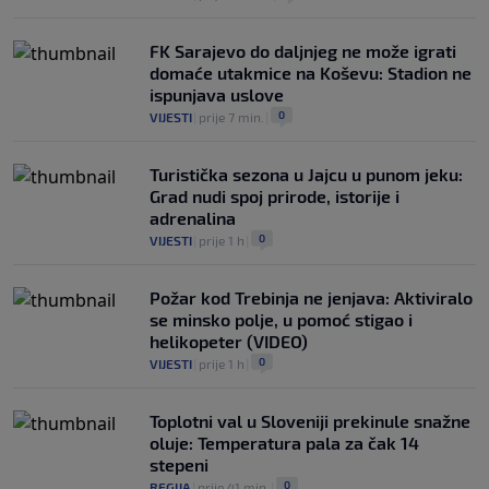
FK Sarajevo do daljnjeg ne može igrati
domaće utakmice na Koševu: Stadion ne
ispunjava uslove
0
VIJESTI
|
prije 7 min.
|
Turistička sezona u Jajcu u punom jeku:
Grad nudi spoj prirode, istorije i
adrenalina
0
VIJESTI
|
prije 1 h
|
Požar kod Trebinja ne jenjava: Aktiviralo
se minsko polje, u pomoć stigao i
helikopeter (VIDEO)
0
VIJESTI
|
prije 1 h
|
Toplotni val u Sloveniji prekinule snažne
oluje: Temperatura pala za čak 14
stepeni
0
REGIJA
|
prije 41 min.
|