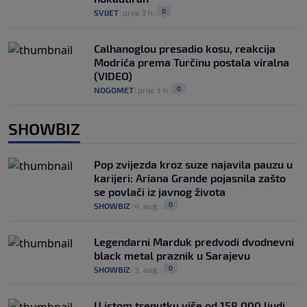
0
SVIJET
|
prije 3 h
|
Calhanoglou presadio kosu, reakcija
Modrića prema Turčinu postala viralna
(VIDEO)
0
NOGOMET
|
prije 3 h
|
SHOWBIZ
Pop zvijezda kroz suze najavila pauzu u
karijeri: Ariana Grande pojasnila zašto
se povlači iz javnog života
0
SHOWBIZ
|
4. aug.
|
Legendarni Marduk predvodi dvodnevni
black metal praznik u Sarajevu
0
SHOWBIZ
|
3. aug.
|
U istom trenutku više od 158.000 ljudi