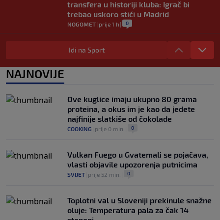
transfera u historiji kluba: Igrač bi
trebao uskoro stići u Madrid
0
NOGOMET
|
prije 1 h
|
Lara Gut-Behrami završila karijeru:
Jedna od najvećih skijašica svih
Idi na Sport
vremena rekla "zbogom"
0
OSTALI SPORTOVI
|
prije 1 h
|
NAJNOVIJE
Predsjednik FIFA-e ne odustaje od svojih
planova: Otkriveno šta je ponudio
Ove kuglice imaju ukupno 80 grama
Marokancima za podršku
proteina, a okus im je kao da jedete
0
NOGOMET
|
prije 2 h
|
najfinije slatkiše od čokolade
0
COOKING
|
prije 0 min.
|
Vulkan Fuego u Gvatemali se pojačava,
vlasti objavile upozorenja putnicima
0
SVIJET
|
prije 52 min.
|
Toplotni val u Sloveniji prekinule snažne
oluje: Temperatura pala za čak 14
stepeni