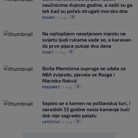
naučnicima dvjesto godina, a našli su ga
tek kad su počeli strugati morsko dno
0
NAUKA
|
3. aug.
|
Na najtoplijem naseljenom mjestu na
svijetu ljudi rukama vade so, a karavan
do prve pijace putuje dva dana
0
SVIJET
|
5. aug.
|
Bivša Mamićeva supruga se udala za
NBA zvijezdu, pjevala se Rozga i
Marinko Rokvić
0
NOGOMET
|
5. aug.
|
Saplео se o kamen na poštanskoj turi, i
narednih 33 godine nosio kamenje kući
dok nije sagradio palatu
0
LIFESTYLE
|
4. aug.
|