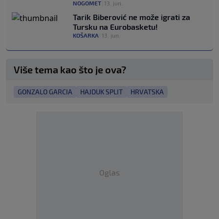
NOGOMET
|
13. jun.
Tarik Biberović ne može igrati za
Tursku na Eurobasketu!
KOŠARKA
|
13. jun.
Više tema kao što je ova?
GONZALO GARCIA
HAJDUK SPLIT
HRVATSKA
Oglas