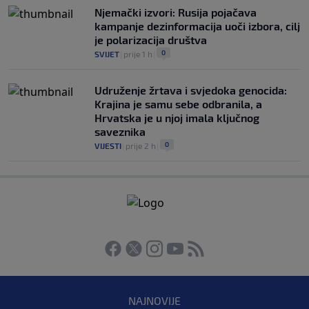
Njemački izvori: Rusija pojačava
kampanje dezinformacija uoči izbora, cilj
je polarizacija društva
0
SVIJET
|
prije 1 h
|
Udruženje žrtava i svjedoka genocida:
Krajina je samu sebe odbranila, a
Hrvatska je u njoj imala ključnog
saveznika
0
VIJESTI
|
prije 2 h
|
NAJNOVIJE