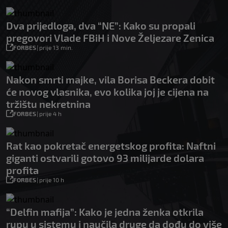
Dva prijedloga, dva “NE”: Kako su propali
pregovori Vlade FBiH i Nove Željezare Zenica
FORBES
|
prije 13 min.
Nakon smrti majke, vila Borisa Beckera dobit
će novog vlasnika, evo kolika joj je cijena na
tržištu nekretnina
FORBES
|
prije 4 h
Rat kao pokretač energetskog profita: Naftni
giganti ostvarili gotovo 93 milijarde dolara
profita
FORBES
|
prije 10 h
“Delfin mafija”: Kako je jedna ženka otkrila
rupu u sistemu i naučila druge da dođu do više