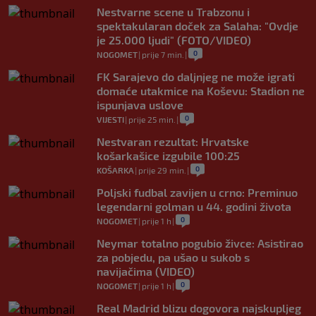
Nestvarne scene u Trabzonu i
spektakularan doček za Salaha: "Ovdje
je 25.000 ljudi" (FOTO/VIDEO)
0
NOGOMET
|
prije 7 min.
|
FK Sarajevo do daljnjeg ne može igrati
domaće utakmice na Koševu: Stadion ne
ispunjava uslove
0
VIJESTI
|
prije 25 min.
|
Nestvaran rezultat: Hrvatske
košarkašice izgubile 100:25
0
KOŠARKA
|
prije 29 min.
|
Poljski fudbal zavijen u crno: Preminuo
legendarni golman u 44. godini života
0
NOGOMET
|
prije 1 h
|
Neymar totalno pogubio živce: Asistirao
za pobjedu, pa ušao u sukob s
navijačima (VIDEO)
0
NOGOMET
|
prije 1 h
|
Real Madrid blizu dogovora najskupljeg