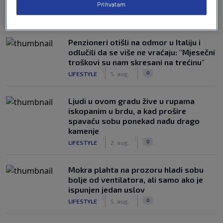
Prihvatam
NAJČITANIJE
Penzioneri otišli na odmor u Italiju i
odlučili da se više ne vraćaju: "Mjesečni
troškovi su nam skresani na trećinu"
|
|
0
LIFESTYLE
5. aug.
Ljudi u ovom gradu žive u rupama
iskopanim u brdu, a kad prošire
spavaću sobu ponekad nađu drago
kamenje
|
|
0
LIFESTYLE
2. aug.
Mokra plahta na prozoru hladi sobu
bolje od ventilatora, ali samo ako je
ispunjen jedan uslov
|
|
0
LIFESTYLE
5. aug.