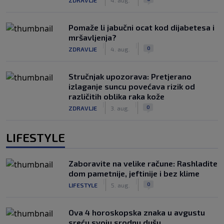
Pomaže li jabučni ocat kod dijabetesa i
mršavljenja?
|
|
0
ZDRAVLJE
4. aug.
Stručnjak upozorava: Pretjerano
izlaganje suncu povećava rizik od
različitih oblika raka kože
|
|
0
ZDRAVLJE
3. aug.
LIFESTYLE
Zaboravite na velike račune: Rashladite
dom pametnije, jeftinije i bez klime
|
|
0
LIFESTYLE
5. aug.
Ova 4 horoskopska znaka u avgustu
sreću svoju srodnu dušu