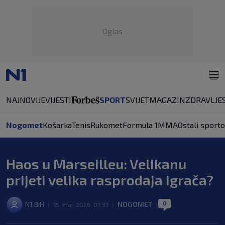
Oglas
NAJNOVIJE
VIJESTI
SPORT
SVIJET
MAGAZIN
ZDRAVLJE
Nogomet
Košarka
Tenis
Rukomet
Formula 1
MMA
Ostali sporto
Haos u Marseilleu: Velikanu
prijeti velika rasprodaja igrača?
0
N1 BiH
NOGOMET
|
15. maj. 2026. 07:37
|
|