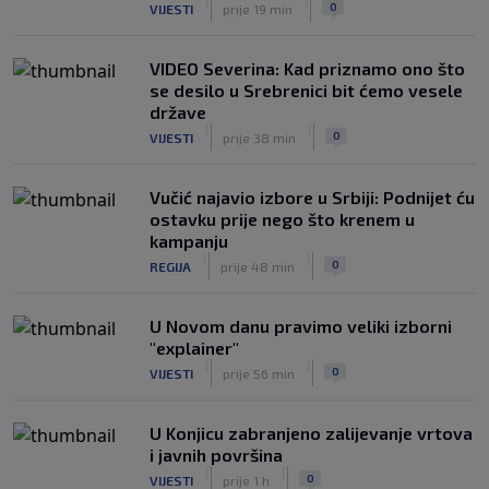
|
|
|
|
0
VIJESTI
prije 19 min
0
NOGOMET
prije 2 h
VIDEO Severina: Kad priznamo ono što
se desilo u Srebrenici bit ćemo vesele
države
|
|
0
VIJESTI
prije 38 min
Vučić najavio izbore u Srbiji: Podnijet ću
ostavku prije nego što krenem u
kampanju
|
|
0
REGIJA
prije 48 min
U Novom danu pravimo veliki izborni
"explainer"
|
|
0
VIJESTI
prije 56 min
U Konjicu zabranjeno zalijevanje vrtova
i javnih površina
|
|
0
VIJESTI
prije 1 h