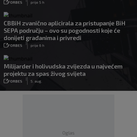
FORBES
prije 5 h
CBBiH zvanično aplicirala za pristupanje BiH
SEPA području – ovo su pogodnosti koje će
donijeti građanima i privredi
|
FORBES
prije 6 h
Milijarder i holivudska zvijezda u najvećem
projektu za spas živog svijeta
|
FORBES
5. aug.
Oglas