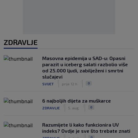
ZDRAVLJE
Masovna epidemija u SAD-u: Opasni
parazit u iceberg salati razbolio više
od 25.000 ljudi, zabilježeni i smrtni
slučajevi
|
|
0
SVIJET
prije 12 h
6 najboljih dijeta za muškarce
|
|
0
ZDRAVLJE
5. aug.
Razumijete li kako funkcionira UV
indeks? Ovdje je sve što trebate znati
|
|
0
ZDRAVLJE
4. aug.