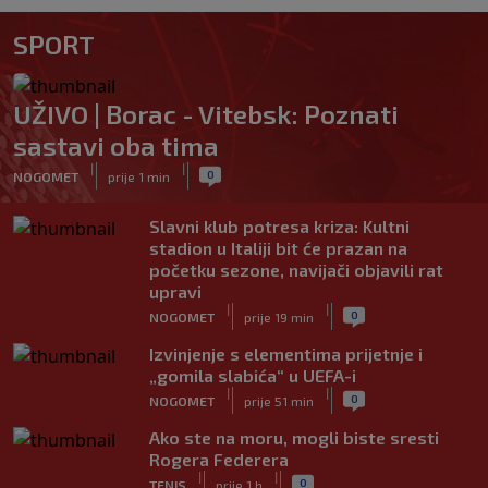
SPORT
UŽIVO | Borac - Vitebsk: Poznati
sastavi oba tima
|
|
0
NOGOMET
prije 1 min
Slavni klub potresa kriza: Kultni
stadion u Italiji bit će prazan na
početku sezone, navijači objavili rat
upravi
|
|
0
NOGOMET
prije 19 min
Izvinjenje s elementima prijetnje i
„gomila slabića“ u UEFA-i
|
|
0
NOGOMET
prije 51 min
Ako ste na moru, mogli biste sresti
Rogera Federera
|
|
0
TENIS
prije 1 h