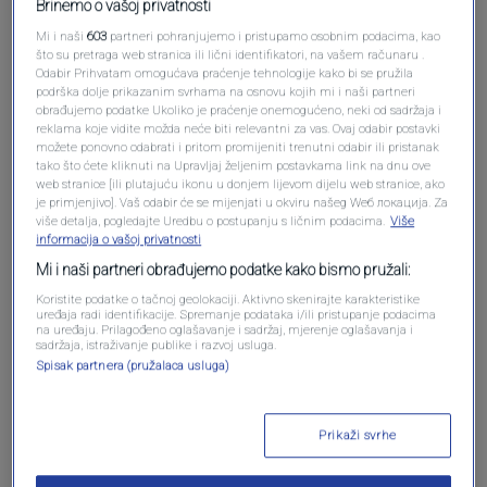
Brinemo o vašoj privatnosti
Mi i naši
603
partneri pohranjujemo i pristupamo osobnim podacima, kao
što su pretraga web stranica ili lični identifikatori, na vašem računaru .
Odabir Prihvatam omogućava praćenje tehnologije kako bi se pružila
Oglas
podrška dolje prikazanim svrhama na osnovu kojih mi i naši partneri
obrađujemo podatke Ukoliko je praćenje onemogućeno, neki od sadržaja i
reklama koje vidite možda neće biti relevantni za vas. Ovaj odabir postavki
možete ponovno odabrati i pritom promijeniti trenutni odabir ili pristanak
tako što ćete kliknuti na Upravljaj željenim postavkama link na dnu ove
web stranice [ili plutajuću ikonu u donjem lijevom dijelu web stranice, ako
je primjenjivo]. Vaš odabir će se mijenjati u okviru našeg Wеб локација. Za
više detalja, pogledajte Uredbu o postupanju s ličnim podacima.
Više
informacija o vašoj privatnosti
Mi i naši partneri obrađujemo podatke kako bismo pružali:
Koristite podatke o tačnoj geolokaciji. Aktivno skenirajte karakteristike
uređaja radi identifikacije. Spremanje podataka i/ili pristupanje podacima
na uređaju. Prilagođeno oglašavanje i sadržaj, mjerenje oglašavanja i
sadržaja, istraživanje publike i razvoj usluga.
Oglas
Spisak partnera (pružalaca usluga)
Prikaži svrhe