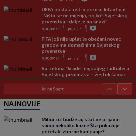
UEFA poslala oštru poruku Infantinu:
"Ništa se ne mijenja, bojkot Svjetskog
prvenstva i dalje je na snazi"
|
|
0
NOGOMET
prije 2 h
FIFA još nije uplatila obećani novac
gradovima domaćinima Svjetskog
prvenstva
|
|
0
NOGOMET
prije 2 h
Barcelona "krade" najboljeg fudbalera
Svjetskog prvenstva – žestok šamar
Real Madridu
|
|
0
NOGOMET
prije 2 h
Idi na Sport
Bio je najbolji igrač Svjetskog
NAJNOVIJE
prvenstva, bavio se i tenisom, a sada je
postao novi selektor Urugvaja
|
|
0
NOGOMET
prije 2 h
Milioni iz budžeta, stotine prijava i
samo nekoliko kazni: Šta pokazuje
Ubijen David Owori (27), jedan od
početak izborne kampanje?
najboljih fudbalera Ugande