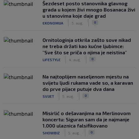
Šezdeset posto stanovnika glavnog
grada u kojem živi mnogo Bosanaca živi
u stanovima koje daje grad
|
|
0
EKONOMIJA
5. aug.
Ornitologinja otkrila zašto sove nikad
ne treba držati kao kućne ljubimce:
"Sve što se priča o njima je neistina"
|
|
0
LIFESTYLE
4. aug.
Na najtoplijem naseljenom mjestu na
svijetu ljudi rukama vade so, a karavan
do prve pijace putuje dva dana
|
|
0
SVIJET
5. aug.
Misirlić o dešavanjima na Merlinovom
koncertu: Siguran sam da je najmanje
1.000 ulaznica falsifikovano
|
|
0
SHOWBIZ
5. aug.