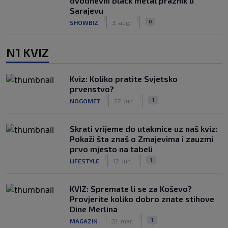
dvodnevni black metal praznik u
Sarajevu
|
|
0
SHOWBIZ
3. aug.
N1 KVIZ
Kviz: Koliko pratite Svjetsko
prvenstvo?
|
|
1
NOGOMET
22. jun.
Skrati vrijeme do utakmice uz naš kviz:
Pokaži šta znaš o Zmajevima i zauzmi
prvo mjesto na tabeli
|
|
1
LIFESTYLE
12. jun.
KVIZ: Spremate li se za Koševo?
Provjerite koliko dobro znate stihove
Dine Merlina
|
|
1
MAGAZIN
31. mar.