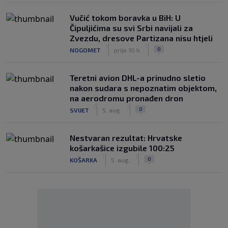
Vučić tokom boravka u BiH: U
Čipuljićima su svi Srbi navijali za
Zvezdu, dresove Partizana nisu htjeli
|
|
0
NOGOMET
prije 10 h
Teretni avion DHL-a prinudno sletio
nakon sudara s nepoznatim objektom,
na aerodromu pronađen dron
|
|
0
SVIJET
5. aug.
Nestvaran rezultat: Hrvatske
košarkašice izgubile 100:25
|
|
0
KOŠARKA
5. aug.