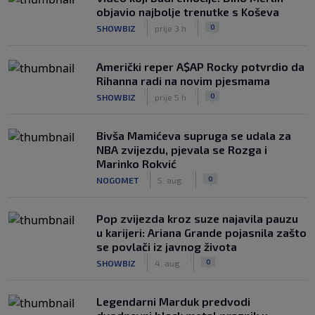
objavio najbolje trenutke s Koševa
|
|
0
SHOWBIZ
prije 3 h
Američki reper A$AP Rocky potvrdio da
Rihanna radi na novim pjesmama
|
|
0
SHOWBIZ
prije 5 h
Bivša Mamićeva supruga se udala za
NBA zvijezdu, pjevala se Rozga i
Marinko Rokvić
|
|
0
NOGOMET
5. aug.
Pop zvijezda kroz suze najavila pauzu
u karijeri: Ariana Grande pojasnila zašto
se povlači iz javnog života
|
|
0
SHOWBIZ
4. aug.
Legendarni Marduk predvodi