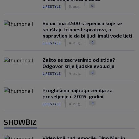
|
|
0
LIFESTYLE
5. aug.
Bunar imа 3.500 stepenica koje se
spuštaju trinaest spratova, a
napravljen je da bi ljudi imali vode ljeti
|
|
0
LIFESTYLE
4. aug.
Zašto se zacrvenimo od stida?
Odgovor krije ljudska evolucija
|
|
0
LIFESTYLE
4. aug.
Proglašena najbolja zemlja za
preseljenje u 2026. godini
|
|
0
LIFESTYLE
4. aug.
SHOWBIZ
Video koji budi emocije: Dino Merlin