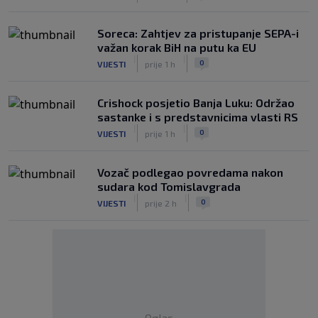
Soreca: Zahtjev za pristupanje SEPA-i
važan korak BiH na putu ka EU
|
|
0
VIJESTI
prije 1 h
Crishock posjetio Banja Luku: Održao
sastanke i s predstavnicima vlasti RS
|
|
0
VIJESTI
prije 1 h
Vozač podlegao povredama nakon
sudara kod Tomislavgrada
|
|
0
VIJESTI
prije 2 h
Oglas