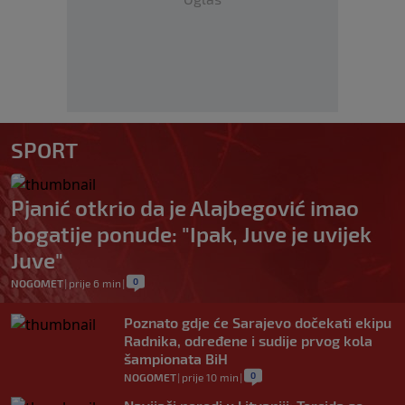
SPORT
Pjanić otkrio da je Alajbegović imao
bogatije ponude: "Ipak, Juve je uvijek
Juve"
0
NOGOMET
|
prije 6 min
|
Poznato gdje će Sarajevo dočekati ekipu
Radnika, određene i sudije prvog kola
šampionata BiH
0
NOGOMET
|
prije 10 min
|