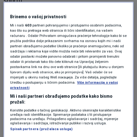
sportu.
Magoda: Vrhunski rezultati
Brinemo o vašoj privatnosti
zaslužuju vrhunsku podršku
Mi i naši
603
partneri pohranjujemo i pristupamo osobnim podacima,
kao što su pretraga web stranica ili lični identifikatori, na vašem
računaru . Odabir Prihvatam omogućava praćenje tehnologije kako bi se
Ministar kulture i sporta Kantona Sarajevo
pružila podrška dolje prikazanim svrhama na osnovu kojih mi i naši
partneri obrađujemo podatke Ukoliko je praćenje onemogućeno, neki od
Kenan Magoda istakao je da SFK 2000 Sarajevo
sadržaja i reklama koje vidite možda neće biti relevantni za vas. Ovaj
odabir postavki možete ponovno odabrati i pritom promijeniti trenutni
već godinama predstavlja simbol kontinuiteta,
odabir ili pristanak tako što ćete kliknuti na Upravljaj željenim
postavkama link na dnu ove web stranice [ili plutajuću ikonu u donjem
predanog rada i vrhunskih rezultata.
lijevom dijelu web stranice, ako je primjenjivo]. Vaš odabir će se
mijenjati u okviru našeg Wеб локација. Za više detalja, pogledajte
Uredbu o postupanju s ličnim podacima.
Više informacija o vašoj
„Ponosan sam na djevojke i stručni štab SFK
privatnosti
2000 Sarajevo koji iz sezone u sezonu donose
Mi i naši partneri obrađujemo podatke kako bismo
pružali:
nove trofeje, obaraju rekorde i na najbolji način
Koristite podatke o tačnoj geolokaciji. Aktivno skenirajte karakteristike
predstavljaju Sarajevo i Bosnu i Hercegovinu
uređaja radi identifikacije. Spremanje podataka i/ili pristupanje
podacima na uređaju. Prilagođeno oglašavanje i sadržaj, mjerenje
oglašavanja i sadržaja, istraživanje publike i razvoj usluga.
na evropskoj sceni. Njihovi uspjesi nisu
Spisak partnera (pružalaca usluga)
slučajnost, već rezultat dugogodišnjeg rada,