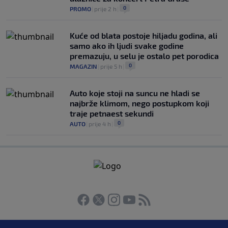
0
PROMO
|
prije 2 h
|
Kuće od blata postoje hiljadu godina, ali
samo ako ih ljudi svake godine
premazuju, u selu je ostalo pet porodica
0
MAGAZIN
|
prije 5 h
|
Auto koje stoji na suncu ne hladi se
najbrže klimom, nego postupkom koji
traje petnaest sekundi
0
AUTO
|
prije 4 h
|