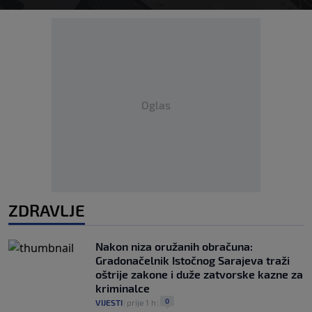
Oglas
ZDRAVLJE
Nakon niza oružanih obračuna:
Gradonačelnik Istočnog Sarajeva traži
oštrije zakone i duže zatvorske kazne za
kriminalce
0
VIJESTI
|
prije 1 h
|