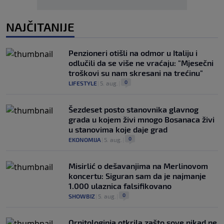
NAJČITANIJE
Penzioneri otišli na odmor u Italiju i
odlučili da se više ne vraćaju: "Mjesečni
troškovi su nam skresani na trećinu"
0
LIFESTYLE
|
5. aug.
|
Šezdeset posto stanovnika glavnog
grada u kojem živi mnogo Bosanaca živi
u stanovima koje daje grad
0
EKONOMIJA
|
5. aug.
|
Misirlić o dešavanjima na Merlinovom
koncertu: Siguran sam da je najmanje
1.000 ulaznica falsifikovano
0
SHOWBIZ
|
5. aug.
|
Ornitologinja otkrila zašto sove nikad ne