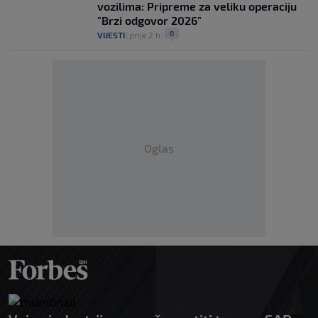
vozilima: Pripreme za veliku operaciju
"Brzi odgovor 2026"
0
VIJESTI
|
prije 2 h
|
Oglas