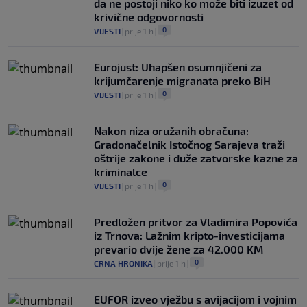
da ne postoji niko ko može biti izuzet od
krivične odgovornosti
0
VIJESTI
|
prije 1 h
|
Eurojust: Uhapšen osumnjičeni za
krijumčarenje migranata preko BiH
0
VIJESTI
|
prije 1 h
|
Nakon niza oružanih obračuna:
Gradonačelnik Istočnog Sarajeva traži
oštrije zakone i duže zatvorske kazne za
kriminalce
0
VIJESTI
|
prije 1 h
|
Predložen pritvor za Vladimira Popovića
iz Trnova: Lažnim kripto-investicijama
prevario dvije žene za 42.000 KM
0
CRNA HRONIKA
|
prije 1 h
|
EUFOR izveo vježbu s avijacijom i vojnim