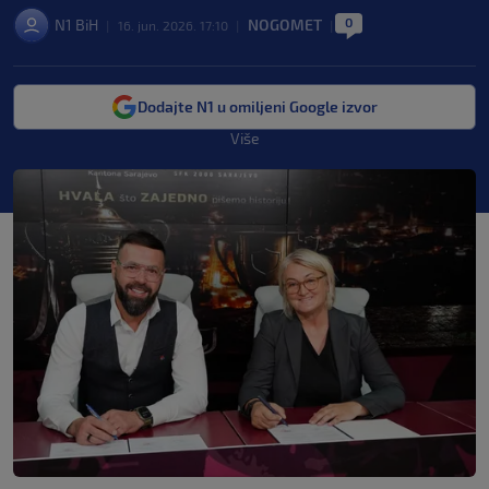
0
N1 BiH
NOGOMET
|
16. jun. 2026. 17:10
|
|
Dodajte N1 u omiljeni Google izvor
Više