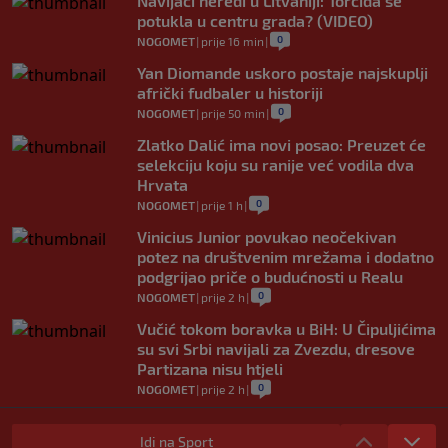
Navijači neredi u Litvaniji: Torcida se
potukla u centru grada? (VIDEO)
0
NOGOMET
|
prije 16 min
|
Yan Diomande uskoro postaje najskuplji
afrički fudbaler u historiji
0
NOGOMET
|
prije 50 min
|
Zlatko Dalić ima novi posao: Preuzet će
selekciju koju su ranije već vodila dva
Hrvata
0
NOGOMET
|
prije 1 h
|
Vinicius Junior povukao neočekivan
potez na društvenim mrežama i dodatno
podgrijao priče o budućnosti u Realu
0
NOGOMET
|
prije 2 h
|
Vučić tokom boravka u BiH: U Čipuljićima
su svi Srbi navijali za Zvezdu, dresove
Partizana nisu htjeli
0
NOGOMET
|
prije 2 h
|
Italijani otkrili koji broj će Kerim
Alajbegović nositi u Juventusu
Idi na Sport