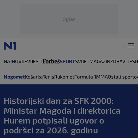
Oglas
NAJNOVIJE
VIJESTI
SPORT
SVIJET
MAGAZIN
ZDRAVLJE
S
Nogomet
Košarka
Tenis
Rukomet
Formula 1
MMA
Ostali sporto
Historijski dan za SFK 2000:
Ministar Magoda i direktorica
Hurem potpisali ugovor o
podršci za 2026. godinu