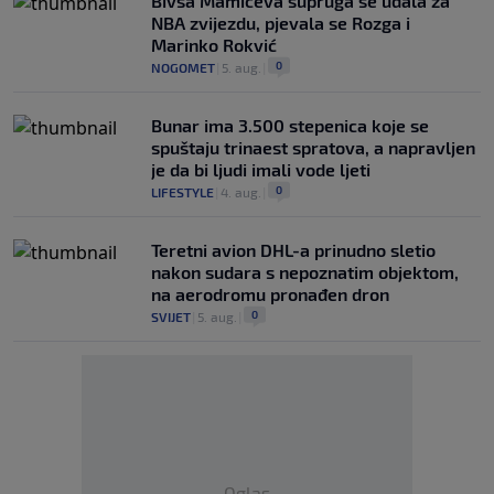
Bivša Mamićeva supruga se udala za
NBA zvijezdu, pjevala se Rozga i
Marinko Rokvić
0
NOGOMET
|
5. aug.
|
Bunar imа 3.500 stepenica koje se
spuštaju trinaest spratova, a napravljen
je da bi ljudi imali vode ljeti
0
LIFESTYLE
|
4. aug.
|
Teretni avion DHL-a prinudno sletio
nakon sudara s nepoznatim objektom,
na aerodromu pronađen dron
0
SVIJET
|
5. aug.
|
Oglas