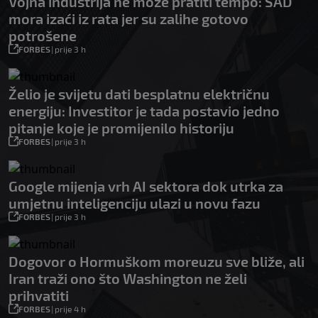
Vojna industrija ne može pratiti tempo: SAD
mora izaći iz rata jer su zalihe gotovo
potrošene
FORBES
|
prije 3 h
Želio je svijetu dati besplatnu električnu
energiju: Investitor je tada postavio jedno
pitanje koje je promijenilo historiju
FORBES
|
prije 3 h
Google mijenja vrh AI sektora dok utrka za
umjetnu inteligenciju ulazi u novu fazu
FORBES
|
prije 3 h
Dogovor o Hormuškom moreuzu sve bliže, ali
Iran traži ono što Washington ne želi
prihvatiti
FORBES
|
prije 4 h