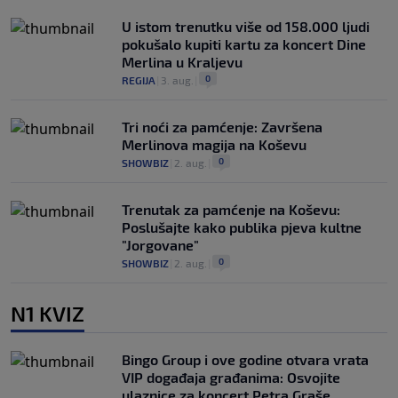
U istom trenutku više od 158.000 ljudi
pokušalo kupiti kartu za koncert Dine
Merlina u Kraljevu
0
REGIJA
|
3. aug.
|
Tri noći za pamćenje: Završena
Merlinova magija na Koševu
0
SHOWBIZ
|
2. aug.
|
Trenutak za pamćenje na Koševu:
Poslušajte kako publika pjeva kultne
"Jorgovane"
0
SHOWBIZ
|
2. aug.
|
N1 KVIZ
Bingo Group i ove godine otvara vrata
VIP događaja građanima: Osvojite
ulaznice za koncert Petra Graše