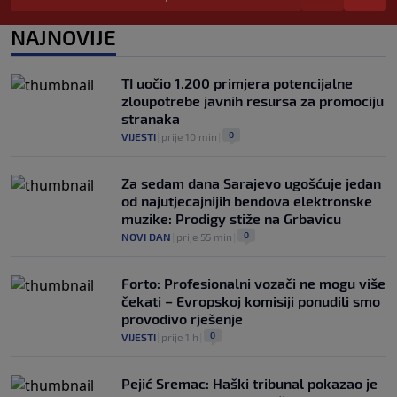
0
NOGOMET
|
prije 3 h
|
NAJNOVIJE
Navijači BiH dočekali Alajbegovića u
Australiji: Dobrodošlica najmlađem
bosanskom kralju u Perthu
TI uočio 1.200 primjera potencijalne
0
NOGOMET
|
prije 3 h
|
zloupotrebe javnih resursa za promociju
stranaka
0
VIJESTI
|
prije 10 min
|
Za sedam dana Sarajevo ugošćuje jedan
od najutjecajnijih bendova elektronske
muzike: Prodigy stiže na Grbavicu
0
NOVI DAN
|
prije 55 min
|
Forto: Profesionalni vozači ne mogu više
čekati – Evropskoj komisiji ponudili smo
provodivo rješenje
0
VIJESTI
|
prije 1 h
|
Pejić Sremac: Haški tribunal pokazao je