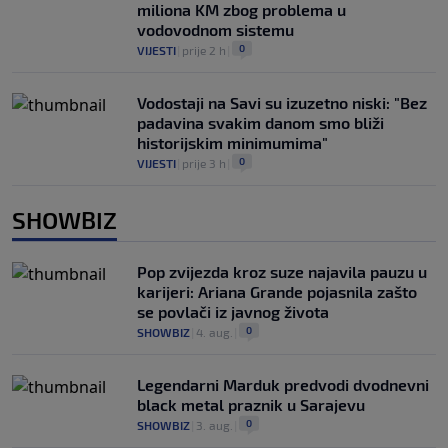
miliona KM zbog problema u
vodovodnom sistemu
0
VIJESTI
|
prije 2 h
|
Vodostaji na Savi su izuzetno niski: "Bez
padavina svakim danom smo bliži
historijskim minimumima"
0
VIJESTI
|
prije 3 h
|
SHOWBIZ
Pop zvijezda kroz suze najavila pauzu u
karijeri: Ariana Grande pojasnila zašto
se povlači iz javnog života
0
SHOWBIZ
|
4. aug.
|
Legendarni Marduk predvodi dvodnevni
black metal praznik u Sarajevu
0
SHOWBIZ
|
3. aug.
|