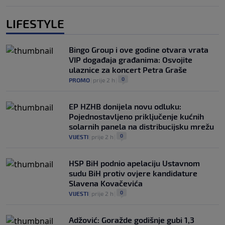
LIFESTYLE
Bingo Group i ove godine otvara vrata
VIP događaja građanima: Osvojite
ulaznice za koncert Petra Graše
0
PROMO
|
prije 2 h
|
EP HZHB donijela novu odluku:
Pojednostavljeno priključenje kućnih
solarnih panela na distribucijsku mrežu
0
VIJESTI
|
prije 2 h
|
HSP BiH podnio apelaciju Ustavnom
sudu BiH protiv ovjere kandidature
Slavena Kovačevića
0
VIJESTI
|
prije 2 h
|
Adžović: Goražde godišnje gubi 1,3