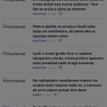
treba držati kao kućne ljubimce: "Sve
što se priča o njima je neistina"
0
LIFESTYLE
|
4. aug.
|
Mokra plahta na prozoru hladi sobu
bolje od ventilatora, ali samo ako je
ispunjen jedan uslov
0
LIFESTYLE
|
5. aug.
|
Ljudi u ovom gradu žive u rupama
iskopanim u brdu, a kad prošire spavaću
sobu ponekad nađu drago kamenje
0
LIFESTYLE
|
2. aug.
|
Na najtoplijem naseljenom mjestu na
svijetu ljudi rukama vade so, a karavan
do prve pijace putuje dva dana
0
SVIJET
|
5. aug.
|