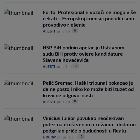
Forto: Profesionalni vozači ne mogu više
čekati – Evropskoj komisiji ponudili smo
provodivo rješenje
0
VIJESTI
|
prije 1 h
|
HSP BiH podnio apelaciju Ustavnom
sudu BiH protiv ovjere kandidature
Slavena Kovačevića
0
VIJESTI
|
prije 2 h
|
Pejić Sremac: Haški tribunal pokazao je
da ne postoji niko ko može biti izuzet od
krivične odgovornosti
0
VIJESTI
|
prije 1 h
|
Vinicius Junior povukao neočekivan
potez na društvenim mrežama i dodatno
podgrijao priče o budućnosti u Realu
0
NOGOMET
|
prije 2 h
|