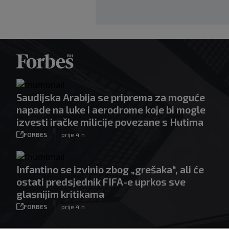
Saudijska Arabija se priprema za moguće
napade na luke i aerodrome koje bi mogle
izvesti iračke milicije povezane s Hutima
|
FORBES
prije 4 h
Infantino se izvinio zbog „grešaka“, ali će
ostati predsjednik FIFA-e uprkos sve
glasnijim kritikama
|
FORBES
prije 4 h