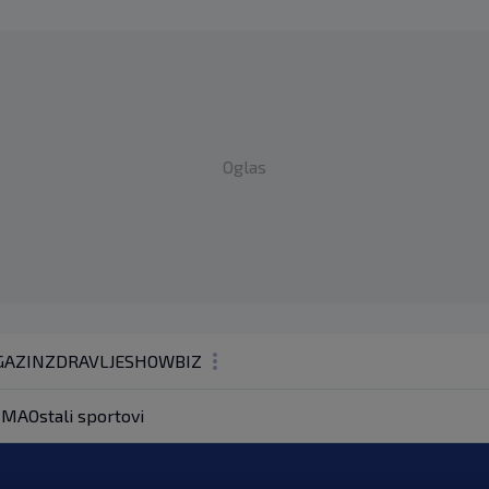
Oglas
AZIN
ZDRAVLJE
SHOWBIZ
KOLUMNE
MA
Ostali sportovi