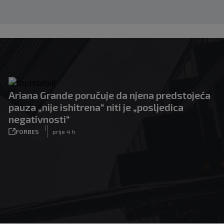
Ariana Grande poručuje da njena predstojeća
pauza „nije ishitrena“ niti je „posljedica
negativnosti“
|
FORBES
prije 4 h