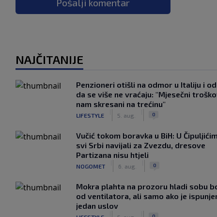
Pošalji komentar
NAJČITANIJE
Penzioneri otišli na odmor u Italiju i odl
da se više ne vraćaju: "Mjesečni troško
nam skresani na trećinu"
|
|
0
LIFESTYLE
5. aug.
Vučić tokom boravka u BiH: U Čipuljići
svi Srbi navijali za Zvezdu, dresove
Partizana nisu htjeli
|
|
0
NOGOMET
6. aug.
Mokra plahta na prozoru hladi sobu bo
od ventilatora, ali samo ako je ispunje
jedan uslov
|
|
0
LIFESTYLE
5. aug.