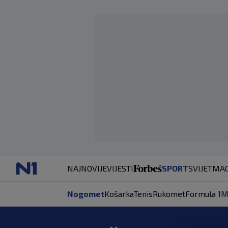
NAJNOVIJE
VIJESTI
SPORT
SVIJET
MAG
Nogomet
Košarka
Tenis
Rukomet
Formula 1
M