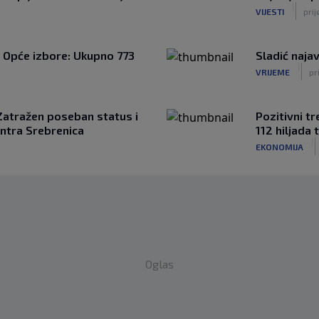
|
VIJESTI
prij
a Opće izbore: Ukupno 773
Sladić najav
|
VRIJEME
pr
 Zatražen poseban status i
Pozitivni t
ntra Srebrenica
112 hiljada 
|
EKONOMIJA
Oglas