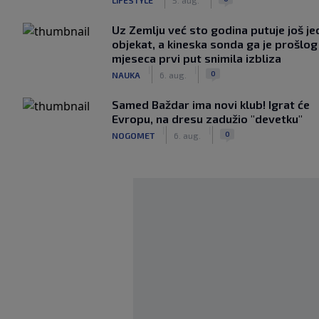
Uz Zemlju već sto godina putuje još j
objekat, a kineska sonda ga je prošlog
mjeseca prvi put snimila izbliza
|
|
0
NAUKA
6. aug.
Samed Baždar ima novi klub! Igrat će
Evropu, na dresu zadužio "devetku"
|
|
0
NOGOMET
6. aug.