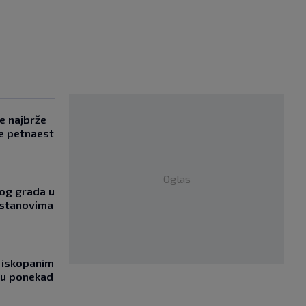
se najbrže
e petnaest
Oglas
og grada u
 stanovima
 iskopanim
bu ponekad