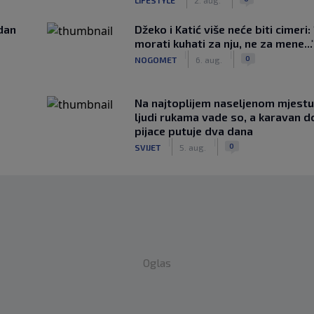
edan
Džeko i Katić više neće biti cimeri:
morati kuhati za nju, ne za mene...
|
|
0
NOGOMET
6. aug.
Na najtoplijem naseljenom mjestu 
ljudi rukama vade so, a karavan d
pijace putuje dva dana
|
|
0
SVIJET
5. aug.
Oglas