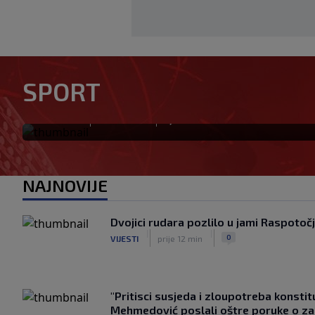
Srđan Mandić prozvao Adnan
sam te da ne zatvarate Košev
SPORT
poslati Borcu?
|
|
0
NOGOMET
prije 49 min
NAJNOVIJE
Dvojici rudara pozlilo u jami Raspotoč
|
|
0
VIJESTI
prije 12 min
"Pritisci susjeda i zloupotreba konstit
Mehmedović poslali oštre poruke o zas