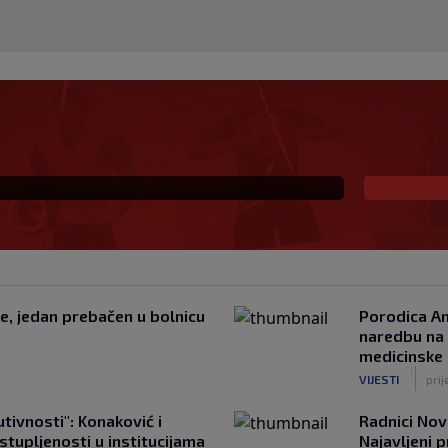
a Džemidžića: Molio
o, smiješ li inspekciju
je, jedan prebačen u bolnicu
Porodica Ami
naredbu na 
medicinske
|
VIJESTI
pri
utivnosti": Konaković i
Radnici Nov
tupljenosti u institucijama
Najavljeni 