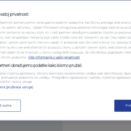
PODCAST
ra dao mandat na
N1 SPECIJAL
vašoj privatnosti
t je na rubu propasti"
3
partneri pohranjujemo i pristupamo osobnim podacima, kao što su pretraga web stranica 
FENOMENI
ri, na vašem računaru . Odabir Prihvatam omogućava praćenje tehnologije kako bi se pruž
anim svrhama na osnovu kojih mi i naši partneri obrađujemo podatke Ukoliko je praćenj
entara
 neki od sadržaja i reklama koje vidite možda neće biti relevantni za vas. Ovaj odabir p
NEISTRAŽENO
ati i pritom promijeniti trenutni odabir ili pristanak tako što ćete kliknuti na Upravljaj 
ink na dnu ove web stranice [ili plutajuću ikonu u donjem lijevom dijelu web stranice, a
VIRALNO
. Vaš odabir će se mijenjati u okviru našeg Wеб локација. Za više detalja, pogledajte Ure
s ličnim podacima.
Više informacija o vašoj privatnosti
FOTO
partneri obrađujemo podatke kako bismo pružali:
atke o tačnoj geolokaciji. Aktivno skenirajte karakteristike uređaja radi identifikacije. Sp
PROMO
li pristupanje podacima na uređaju. Prilagođeno oglašavanje i sadržaj, mjerenje oglašavanj
publike i razvoj usluga.
 a nakon ostavke Save Miloševića ozbiljno je uzdrma
era (pružalaca usluga)
VIDEO
očitaj više
ži svrhe
Pr