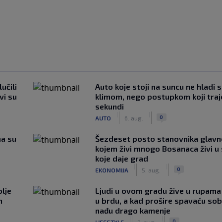
učili
Auto koje stoji na suncu ne hladi 
vi su
klimom, nego postupkom koji traj
sekundi
|
|
0
AUTO
6. aug.
ma su
Šezdeset posto stanovnika glavn
kojem živi mnogo Bosanaca živi u
koje daje grad
|
|
0
EKONOMIJA
5. aug.
lje
Ljudi u ovom gradu žive u rupama
n
u brdu, a kad prošire spavaću so
nađu drago kamenje
|
|
0
LIFESTYLE
2. aug.