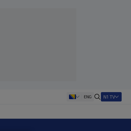
N1 TV
ENG