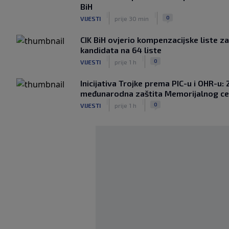
BiH
|
|
0
VIJESTI
prije 30 min
CIK BiH ovjerio kompenzacijske liste z
kandidata na 64 liste
|
|
0
VIJESTI
prije 1 h
Inicijativa Trojke prema PIC-u i OHR-u:
međunarodna zaštita Memorijalnog ce
|
|
0
VIJESTI
prije 1 h