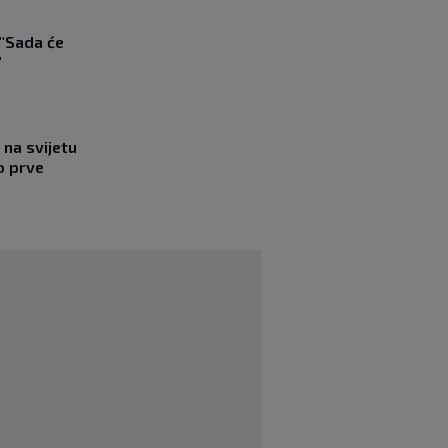
 "Sada će
"
na svijetu
o prve