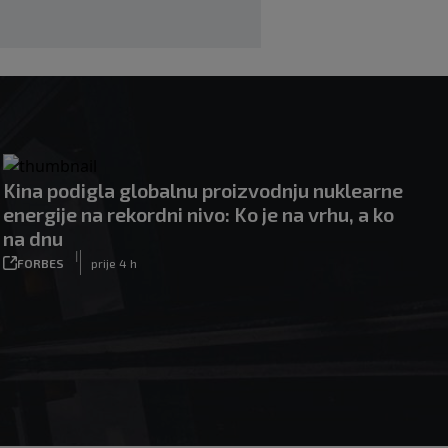
Kina podigla globalnu proizvodnju nuklearne
energije na rekordni nivo: Ko je na vrhu, a ko
na dnu
|
FORBES
prije 4 h