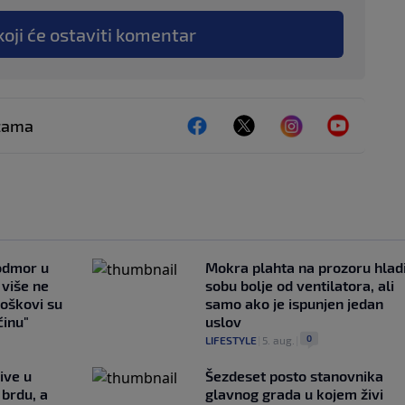
koji će ostaviti komentar
ežama
 odmor u
Mokra plahta na prozoru hlad
e više ne
sobu bolje od ventilatora, ali
roškovi su
samo ako je ispunjen jedan
ćinu"
uslov
0
LIFESTYLE
|
5. aug.
|
ive u
Šezdeset posto stanovnika
brdu, a
glavnog grada u kojem živi