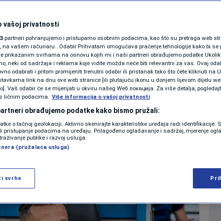
e bori sa teškom
SHOWBIZ
KOLUMNE
 vašoj privatnosti
e navijača Hajduka na
3
partneri pohranjujemo i pristupamo osobnim podacima, kao što su pretraga web stran
ori, na vašem računaru . Odabir Prihvatam omogućava praćenje tehnologije kako bi se 
lali podršku
je prikazanim svrhama na osnovu kojih mi i naši partneri obrađujemo podatke Ukoliko
 neki od sadržaja i reklama koje vidite možda neće biti relevantni za vas. Ovaj odab
PODCAST
no odabrati i pritom promijeniti trenutni odabir ili pristanak tako što ćete kliknuti na U
tavkama link na dnu ove web stranice [ili plutajuću ikonu u donjem lijevom dijelu we
0
00:38
NOGOMET
komentara
>
|
|
N1 SPECIJAL
vo]. Vaš odabir će se mijenjati u okviru našeg Wеб локација. Za više detalja, pogledaj
s ličnim podacima.
Više informacija o vašoj privatnosti
FENOMENI
 partneri obrađujemo podatke kako bismo pružali:
Više
datke o tačnoj geolokaciji. Aktivno skenirajte karakteristike uređaja radi identifikacije.
NEISTRAŽENO
ili pristupanje podacima na uređaju. Prilagođeno oglašavanje i sadržaj, mjerenje ogl
traživanje publike i razvoj usluga.
tnera (pružalaca usluga)
VIRALNO
FOTO
ži svrhe
Pri
PROMO
VIDEO