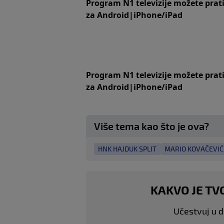
Program N1 televizije možete prat
za
An
droid
|
iPhone/iPad
Program N1 televizije možete prat
za
An
droid
|
iPhone/iPad
Više tema kao što je ova?
HNK HAJDUK SPLIT
MARIO KOVAČEVIĆ
KAKVO JE TV
Učestvuj u di