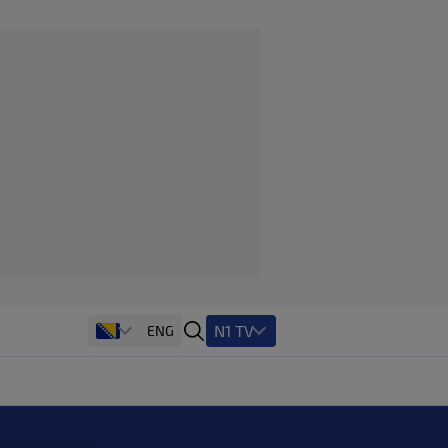
N1 TV
ENG