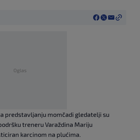
Oglas
na predstavljanju momčadi gledatelji su
podršku treneru Varaždina Mariju
sticiran karcinom na plućima.