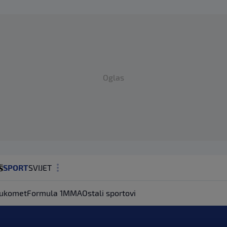
Oglas
SPORT
SVIJET
MAGAZIN
ukomet
Formula 1
MMA
Ostali sportovi
ZDRAVLJE