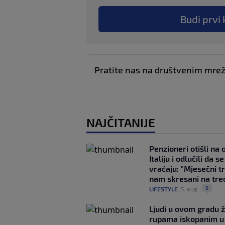
Budi prvi 
Pratite nas na društvenim mr
NAJČITANIJE
Penzioneri otišli na
Italiju i odlučili da s
vraćaju: "Mjesečni t
nam skresani na tre
0
LIFESTYLE
|
5. aug.
|
Ljudi u ovom gradu ž
rupama iskopanim u 