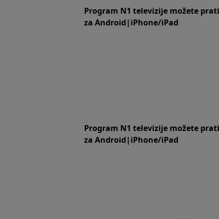
Program N1 televizije možete prat
za
An
droid
|
iPhone/iPad
Program N1 televizije možete prat
za
An
droid
|
iPhone/iPad