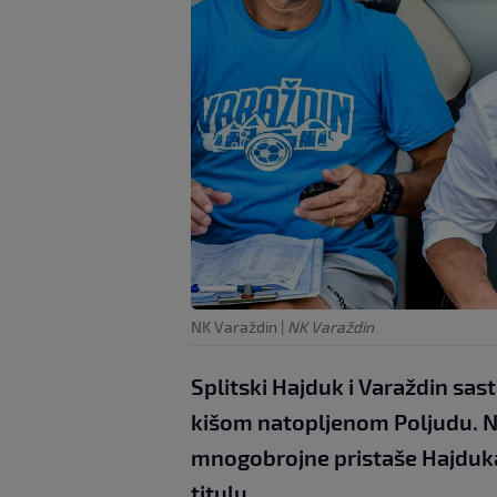
NK Varaždin
|
NK Varaždin
Splitski Hajduk i Varaždin sas
kišom natopljenom Poljudu. Ne
mnogobrojne pristaše Hajduka
titulu.