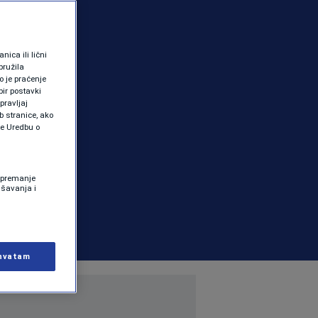
ica ili lični
pružila
 je praćenje
ir postavki
pravljaj
b stranice, ako
te Uredbu o
 Spremanje
ašavanja i
hvatam