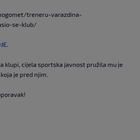
/nogomet/treneru-varazdina-
asio-se-klub/
JE.
 klupi, cijela sportska javnost pružila mu je
koja je pred njim.
oporavak!