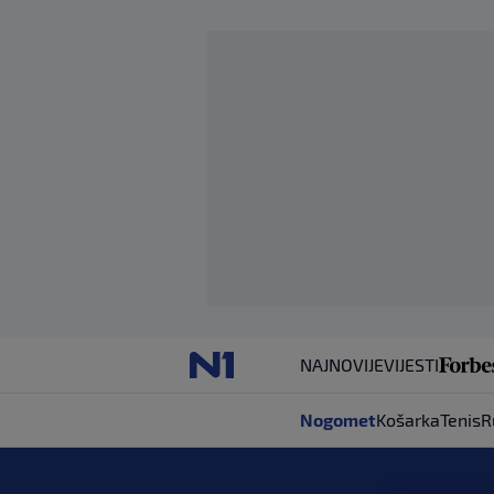
NAJNOVIJE
VIJESTI
Nogomet
Košarka
Tenis
R