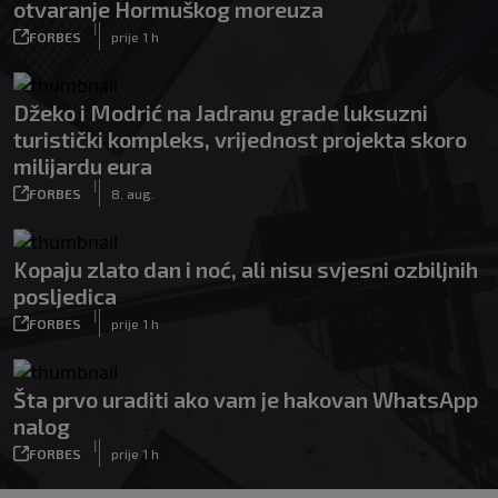
otvaranje Hormuškog moreuza
|
FORBES
prije 1 h
Džeko i Modrić na Jadranu grade luksuzni
turistički kompleks, vrijednost projekta skoro
milijardu eura
|
FORBES
8. aug.
Kopaju zlato dan i noć, ali nisu svjesni ozbiljnih
posljedica
|
FORBES
prije 1 h
Šta prvo uraditi ako vam je hakovan WhatsApp
nalog
|
FORBES
prije 1 h