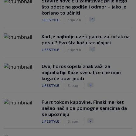
Stavite novčić u zamrzivač prije nego
što odete na godišnji odmor – jako je
korisno to učiniti
|
|
0
LIFESTYLE
prije 2 h
Kad je najbolje uzeti pauzu za ručak na
poslu? Evo šta kažu stručnjaci
|
|
0
LIFESTYLE
prije 9 h
Ovaj horoskopski znak važi za
najbahatiji: Kaže sve u lice i ne mari
koga će povrijediti
|
|
0
LIFESTYLE
8. aug.
Flert tokom kupovine: Finski market
našao način da pomogne samcima da
se upoznaju
|
|
0
LIFESTYLE
8. aug.