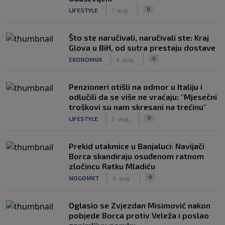
|
|
0
LIFESTYLE
7. aug.
Što ste naručivali, naručivali ste: Kraj
Glova u BiH, od sutra prestaju dostave
|
|
0
EKONOMIJA
9. aug.
Penzioneri otišli na odmor u Italiju i
odlučili da se više ne vraćaju: "Mjesečni
troškovi su nam skresani na trećinu"
|
|
0
LIFESTYLE
5. aug.
Prekid utakmice u Banjaluci: Navijači
Borca skandiraju osuđenom ratnom
zločincu Ratku Mladiću
|
|
0
NOGOMET
9. aug.
Oglasio se Zvjezdan Misimović nakon
pobjede Borca protiv Veleža i poslao