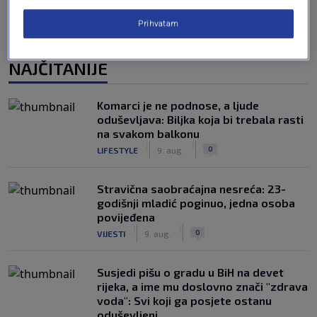
Prihvatam
NAJČITANIJE
Komarci je ne podnose, a ljude
oduševljava: Biljka koja bi trebala rasti
na svakom balkonu
|
|
0
LIFESTYLE
9. aug.
Stravična saobraćajna nesreća: 23-
godišnji mladić poginuo, jedna osoba
povijeđena
|
|
0
VIJESTI
9. aug.
Susjedi pišu o gradu u BiH na devet
rijeka, a ime mu doslovno znači "zdrava
voda": Svi koji ga posjete ostanu
oduševljeni