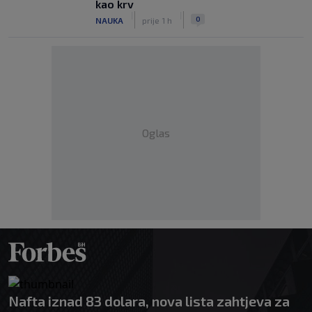
kao krv
|
|
0
NAUKA
prije 1 h
Oglas
Nafta iznad 83 dolara, nova lista zahtjeva za