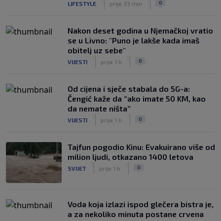
0
LIFESTYLE
prije 33 min
Nakon deset godina u Njemačkoj vratio
se u Livno: "Puno je lakše kada imaš
obitelj uz sebe"
|
|
0
VIJESTI
prije 1 h
Od cijena i sječe stabala do 5G-a:
Čengić kaže da “ako imate 50 KM, kao
da nemate ništa”
|
|
0
VIJESTI
prije 1 h
Tajfun pogodio Kinu: Evakuirano više od
milion ljudi, otkazano 1400 letova
|
|
0
SVIJET
prije 1 h
Voda koja izlazi ispod glečera bistra je,
a za nekoliko minuta postane crvena