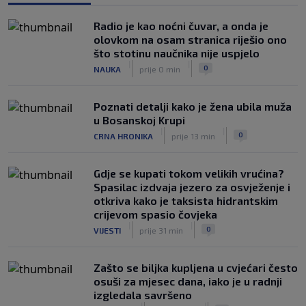
sezoni
|
|
0
NOGOMET
prije 3 h
Radio je kao noćni čuvar, a onda je
olovkom na osam stranica riješio ono
Kako je Gianni Infantino uspio uništiti
što stotinu naučnika nije uspjelo
Mundijal: Od fudbala do Trumpa,
|
|
0
NAUKA
prije 0 min
milijardi i rata s UEFA-om
|
|
0
NOGOMET
prije 3 h
Poznati detalji kako je žena ubila muža
u Bosanskoj Krupi
|
|
0
CRNA HRONIKA
prije 13 min
Gdje se kupati tokom velikih vrućina?
Spasilac izdvaja jezero za osvježenje i
otkriva kako je taksista hidrantskim
crijevom spasio čovjeka
|
|
0
VIJESTI
prije 31 min
Zašto se biljka kupljena u cvjećari često
osuši za mjesec dana, iako je u radnji
izgledala savršeno
|
|