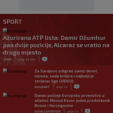
SPORT
Ažurirana ATP lista: Damir Džumhur
pao dvije pozicije, Alcaraz se vratio na
drugo mjesto
|
|
0
TENIS
prije 24 min
Za Sarajevo odigrao samo devet
minuta, sada briljira i najbolji je
strijelac lige (VIDEO)
|
|
0
NOGOMET
prije 1 h
Danas počinje Evropsko prvenstvo u
atletici: Mesud Pezer jedini predstavnik
Bosne i Hercegovine
|
|
0
OSTALI SPORTOVI
prije 1 h