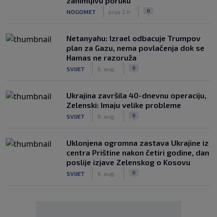
zanimljivu poruku
|
|
0
NOGOMET
prije 2 h
Netanyahu: Izrael odbacuje Trumpov
plan za Gazu, nema povlačenja dok se
Hamas ne razoruža
|
|
0
SVIJET
9. aug.
Ukrajina završila 40-dnevnu operaciju,
Zelenski: Imaju velike probleme
|
|
0
SVIJET
9. aug.
Uklonjena ogromna zastava Ukrajine iz
centra Prištine nakon četiri godine, dan
poslije izjave Zelenskog o Kosovu
|
|
0
SVIJET
9. aug.