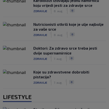
Kardiolozi izdvajaju jednu namirnicu
koju vrijedi jesti za zdravije srce
|
|
0
ZDRAVLJE
8. aug.
Nutricionisti otkrili koje je ulje najbolje
za vaše srce
|
|
0
ZDRAVLJE
8. aug.
Doktori: Za zdravo srce treba jesti
dvije supernamirnice
|
|
0
ZDRAVLJE
7. aug.
Koje su zdravstvene dobrobiti
pistacija?
|
|
0
ZDRAVLJE
7. aug.
LIFESTYLE