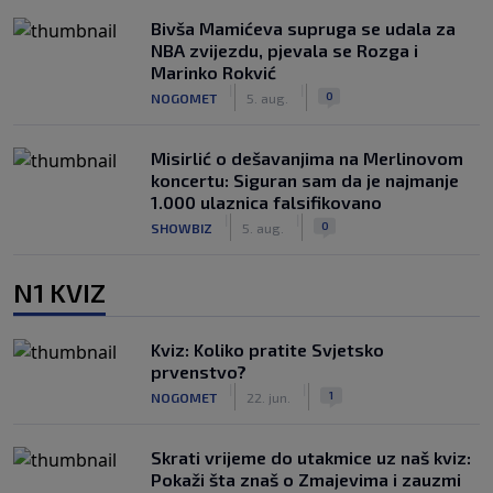
Bivša Mamićeva supruga se udala za
NBA zvijezdu, pjevala se Rozga i
Marinko Rokvić
|
|
0
NOGOMET
5. aug.
Misirlić o dešavanjima na Merlinovom
koncertu: Siguran sam da je najmanje
1.000 ulaznica falsifikovano
|
|
0
SHOWBIZ
5. aug.
N1 KVIZ
Kviz: Koliko pratite Svjetsko
prvenstvo?
|
|
1
NOGOMET
22. jun.
Skrati vrijeme do utakmice uz naš kviz:
Pokaži šta znaš o Zmajevima i zauzmi