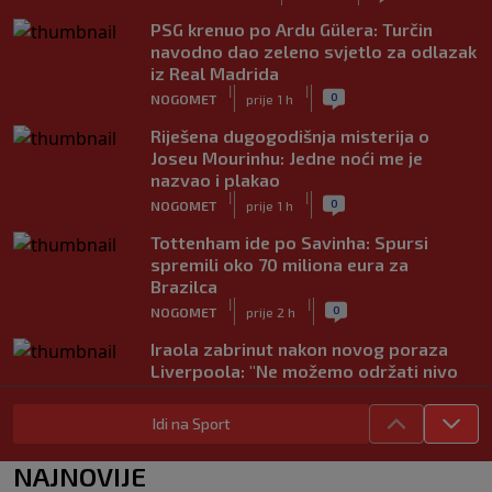
PSG krenuo po Ardu Gülera: Turčin
navodno dao zeleno svjetlo za odlazak
iz Real Madrida
|
|
0
NOGOMET
prije 1 h
Riješena dugogodišnja misterija o
Joseu Mourinhu: Jedne noći me je
nazvao i plakao
|
|
0
NOGOMET
prije 1 h
Tottenham ide po Savinha: Spursi
spremili oko 70 miliona eura za
Brazilca
|
|
0
NOGOMET
prije 2 h
Iraola zabrinut nakon novog poraza
Liverpoola: "Ne možemo održati nivo
koji želimo"
|
|
0
NOGOMET
prije 2 h
Idi na Sport
Vlahović pred velikom odlukom:
NAJNOVIJE
Beşiktaş mu nudi 10 miliona eura po