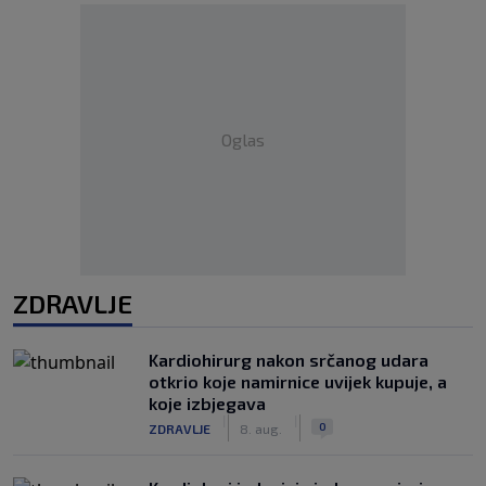
Oglas
ZDRAVLJE
Kardiohirurg nakon srčanog udara
otkrio koje namirnice uvijek kupuje, a
koje izbjegava
|
|
0
ZDRAVLJE
8. aug.