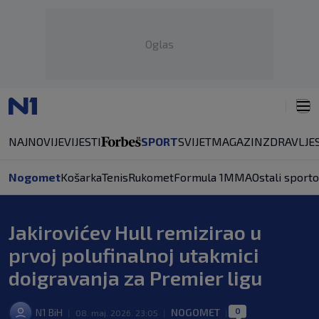
Oglas
NAJNOVIJE
VIJESTI
SPORT
SVIJET
MAGAZIN
ZDRAVLJE
Nogomet
Košarka
Tenis
Rukomet
Formula 1
MMA
Ostali sporto
Jakirovićev Hull remizirao u
prvoj polufinalnoj utakmici
doigravanja za Premier ligu
0
N1 BiH
NOGOMET
|
08. maj. 2026. 23:05
|
|