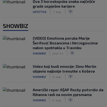
Ova 3 horoskopska znaka najčešće
grade uspješne karijere
|
|
0
LIFESTYLE
7. aug.
SHOWBIZ
(VIDEO) Emotivna poruka Marije
Šerifović Bosancima i Hercegovcima
nakon spektakla u Travniku
|
|
0
SHOWBIZ
prije 3 h
Video koji budi emocije: Dino Merlin
objavio najbolje trenutke s Koševa
|
|
0
SHOWBIZ
6. aug.
Američki reper A$AP Rocky potvrdio da
Rihanna radi na novim pjesmama
|
|
0
SHOWBIZ
6. aug.