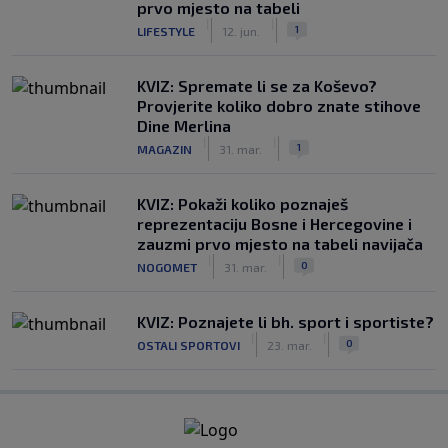
prvo mjesto na tabeli
|
|
1
LIFESTYLE
12. jun.
KVIZ: Spremate li se za Koševo?
Provjerite koliko dobro znate stihove
Dine Merlina
|
|
1
MAGAZIN
31. mar.
KVIZ: Pokaži koliko poznaješ
reprezentaciju Bosne i Hercegovine i
zauzmi prvo mjesto na tabeli navijača
|
|
0
NOGOMET
31. mar.
KVIZ: Poznajete li bh. sport i sportiste?
|
|
0
OSTALI SPORTOVI
23. mar.