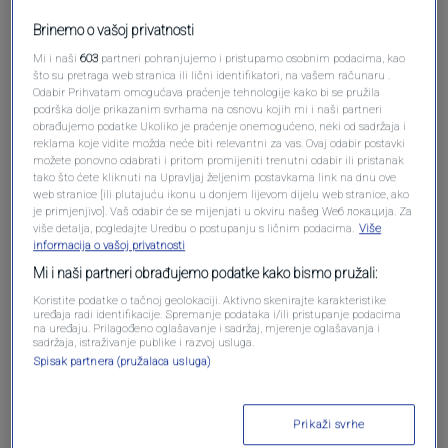
Brinemo o vašoj privatnosti
Mi i naši
603
partneri pohranjujemo i pristupamo osobnim podacima, kao
što su pretraga web stranica ili lični identifikatori, na vašem računaru .
Odabir Prihvatam omogućava praćenje tehnologije kako bi se pružila
podrška dolje prikazanim svrhama na osnovu kojih mi i naši partneri
obrađujemo podatke Ukoliko je praćenje onemogućeno, neki od sadržaja i
Oglas
reklama koje vidite možda neće biti relevantni za vas. Ovaj odabir postavki
možete ponovno odabrati i pritom promijeniti trenutni odabir ili pristanak
tako što ćete kliknuti na Upravljaj željenim postavkama link na dnu ove
web stranice [ili plutajuću ikonu u donjem lijevom dijelu web stranice, ako
je primjenjivo]. Vaš odabir će se mijenjati u okviru našeg Wеб локација. Za
više detalja, pogledajte Uredbu o postupanju s ličnim podacima.
Više
informacija o vašoj privatnosti
Mi i naši partneri obrađujemo podatke kako bismo pružali:
Koristite podatke o tačnoj geolokaciji. Aktivno skenirajte karakteristike
uređaja radi identifikacije. Spremanje podataka i/ili pristupanje podacima
na uređaju. Prilagođeno oglašavanje i sadržaj, mjerenje oglašavanja i
sadržaja, istraživanje publike i razvoj usluga.
Spisak partnera (pružalaca usluga)
Oglas
Prikaži svrhe