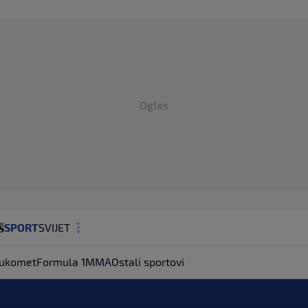
Oglas
SPORT
SVIJET
MAGAZIN
ukomet
Formula 1
MMA
Ostali sportovi
ZDRAVLJE