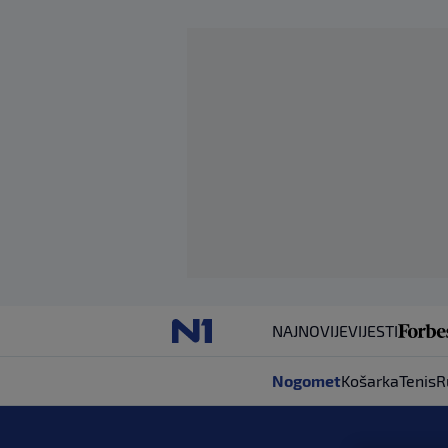
NAJNOVIJE
VIJESTI
Nogomet
Košarka
Tenis
R