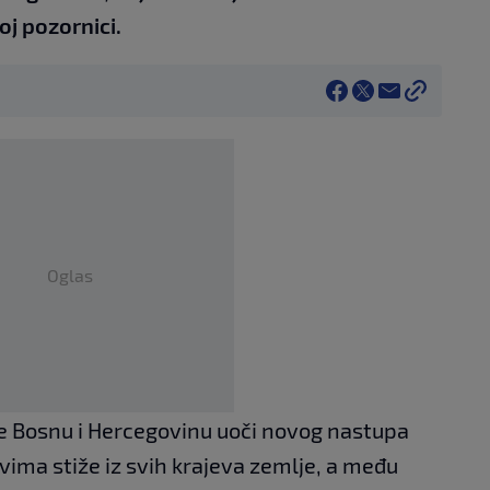
j pozornici.
Oglas
je Bosnu i Hercegovinu uoči novog nastupa
ima stiže iz svih krajeva zemlje, a među