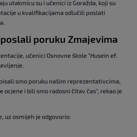
ju utakmicu su i učenici iz Goražda, koji su
acije u kvalifikacijama odlučili poslati
a.
a poslali poruku Zmajevima
ntacije, učenici Osnovne škole "Husein ef.
ševljenje.
ji pisali smo poruku našim reprezentativcima,
 ocjene i bili smo radosni čitav čas", rekao je
e, uz osmijeh je odgovorio: