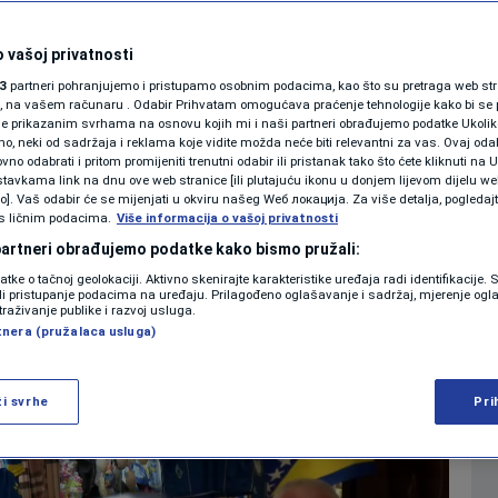
acija, hiljade srca:
SHOWBIZ
KOLUMNE
 vašoj privatnosti
ima stiže iz cijele
3
partneri pohranjujemo i pristupamo osobnim podacima, kao što su pretraga web stran
ori, na vašem računaru . Odabir Prihvatam omogućava praćenje tehnologije kako bi se 
je prikazanim svrhama na osnovu kojih mi i naši partneri obrađujemo podatke Ukoliko
 neki od sadržaja i reklama koje vidite možda neće biti relevantni za vas. Ovaj odab
PODCAST
no odabrati i pritom promijeniti trenutni odabir ili pristanak tako što ćete kliknuti na U
tavkama link na dnu ove web stranice [ili plutajuću ikonu u donjem lijevom dijelu we
0
. 21:49
NOGOMET
komentara
|
|
N1 SPECIJAL
vo]. Vaš odabir će se mijenjati u okviru našeg Wеб локација. Za više detalja, pogledaj
s ličnim podacima.
Više informacija o vašoj privatnosti
FENOMENI
 partneri obrađujemo podatke kako bismo pružali:
Više
datke o tačnoj geolokaciji. Aktivno skenirajte karakteristike uređaja radi identifikacije.
NEISTRAŽENO
ili pristupanje podacima na uređaju. Prilagođeno oglašavanje i sadržaj, mjerenje ogl
traživanje publike i razvoj usluga.
tnera (pružalaca usluga)
VIRALNO
FOTO
ži svrhe
Pri
PROMO
VIDEO