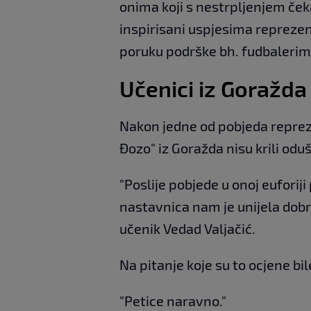
onima koji s nestrpljenjem čeka
inspirisani uspjesima reprezent
poruku podrške bh. fudbalerim
Učenici iz Goražd
Nakon jedne od pobjeda repreze
Đozo" iz Goražda nisu krili odu
"Poslije pobjede u onoj eufori
nastavnica nam je unijela dobre
učenik Vedad Valjačić.
Na pitanje koje su to ocjene bil
"Petice naravno."