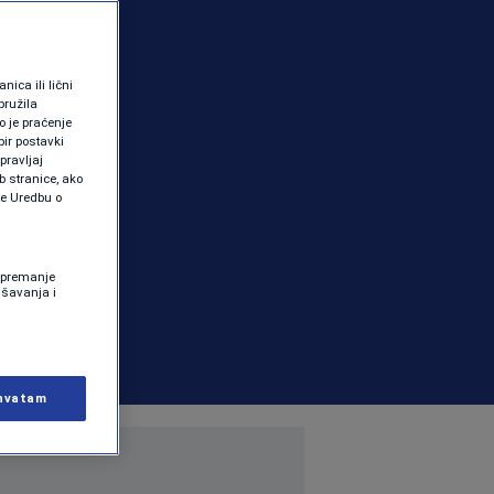
ica ili lični
pružila
 je praćenje
ir postavki
pravljaj
b stranice, ako
te Uredbu o
 Spremanje
ašavanja i
hvatam