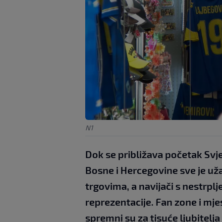
N1
Dok se približava početak Svj
Bosne i Hercegovine sve je uža
trgovima, a navijači s nestrp
reprezentacije. Fan zone i mj
spremni su za tisuće ljubitelj