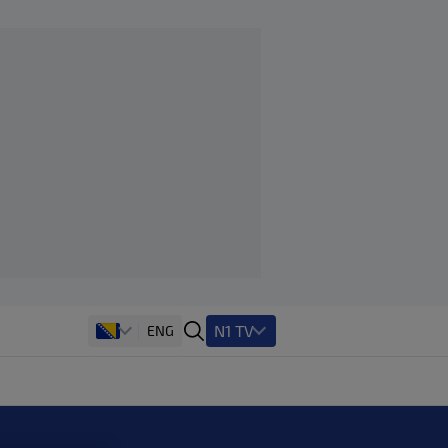
N1 TV
ENG