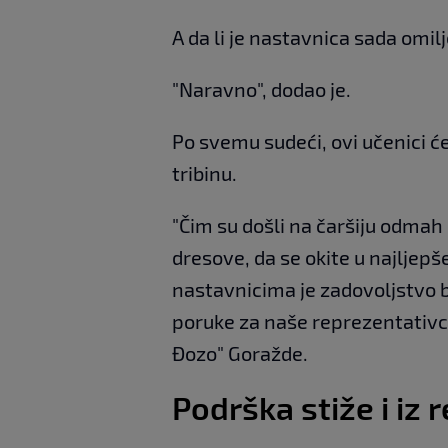
A da li je nastavnica sada omil
"Naravno", dodao je.
Po svemu sudeći, ovi učenici ć
tribinu.
"Čim su došli na čaršiju odmah 
dresove, da se okite u najljepš
nastavnicima je zadovoljstvo bit
poruke za naše reprezentativce"
Đozo" Goražde.
Podrška stiže i iz 