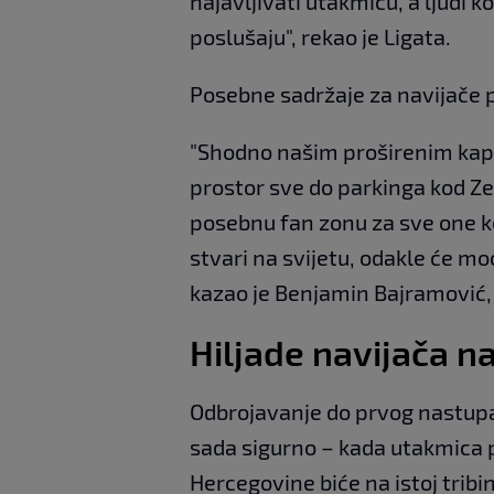
najavljivati utakmicu, a ljudi ko
poslušaju", rekao je Ligata.
Posebne sadržaje za navijače 
"Shodno našim proširenim kapa
prostor sve do parkinga kod Z
posebnu fan zonu za sve one koj
stvari na svijetu, odakle će mo
kazao je Benjamin Bajramović,
Hiljade navijača na 
Odbrojavanje do prvog nastupa
sada sigurno – kada utakmica p
Hercegovine biće na istoj tribi