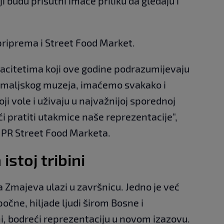
ji budu prisutni imaće priliku da gledaju i
priprema i Street Food Market.
citetima koji ove godine podrazumijevaju
emaljskog muzeja, imaćemo svakako i
i vole i uživaju u najvažnijoj sporednoj
ći pratiti utakmice naše reprezentacije",
 PR Street Food Marketa.
istoj tribini
 Zmajeva ulazi u završnicu. Jedno je već
očne, hiljade ljudi širom Bosne i
ni, bodreći reprezentaciju u novom izazovu.