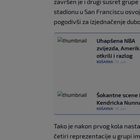
završen je i drugi susret grupe
stadionu u San Franciscu osvoj
pogodivši za izjednačenje dubo
Uhapšena NBA
zvijezda, Amerik
otkrili i razlog
KOŠARKA
|
13. jun.
Šokantne scene i
Kendricka Nunna
KOŠARKA
|
13. jun.
Tako je nakon prvog kola nasta
četiri reprezentacije u grupi i