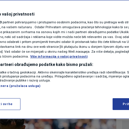
SHOWBIZ
Švicarsku na startu
KOLUMNE
 vašoj privatnosti
3
partneri pohranjujemo i pristupamo osobnim podacima, kao što su pretraga web stran
 će se sada zakuhati
ori, na vašem računaru . Odabir Prihvatam omogućava praćenje tehnologije kako bi se 
je prikazanim svrhama na osnovu kojih mi i naši partneri obrađujemo podatke Ukoliko
 neki od sadržaja i reklama koje vidite možda neće biti relevantni za vas. Ovaj odab
va
PODCAST
no odabrati i pritom promijeniti trenutni odabir ili pristanak tako što ćete kliknuti na U
tavkama link na dnu ove web stranice [ili plutajuću ikonu u donjem lijevom dijelu we
N1 SPECIJAL
vo]. Vaš odabir će se mijenjati u okviru našeg Wеб локација. Za više detalja, pogledaj
s ličnim podacima.
Više informacija o vašoj privatnosti
0
NOGOMET
komentara
|
|
FENOMENI
 partneri obrađujemo podatke kako bismo pružali:
datke o tačnoj geolokaciji. Aktivno skenirajte karakteristike uređaja radi identifikacije.
NEISTRAŽENO
ili pristupanje podacima na uređaju. Prilagođeno oglašavanje i sadržaj, mjerenje ogl
Više
traživanje publike i razvoj usluga.
tnera (pružalaca usluga)
VIRALNO
FOTO
ži svrhe
Pri
PROMO
VIDEO