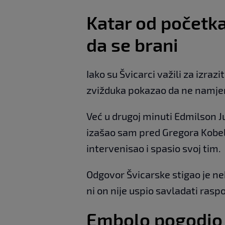
Katar od početk
da se brani
Iako su Švicarci važili za izraz
zvižduka pokazao da ne namjer
Već u drugoj minuti Edmilson Ju
izašao sam pred Gregora Kobel
intervenisao i spasio svoj tim.
Odgovor Švicarske stigao je n
ni on nije uspio savladati r
Embolo pogodio 