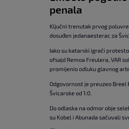
penala
Ključni trenutak prvog poluvre
dosuđen jedanaesterac za Švic
Iako su katarski igrači protesto
ofsajd Remoa Freulera, VAR soba
promijenio odluku glavnog arbi
Odgovornost je preuzeo Breel 
Švicarske od 1:0.
Do odlaska na odmor obje selekc
su Kobel i Abunada sačuvali sv