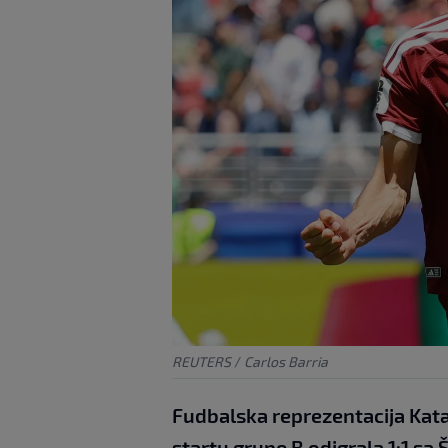
REUTERS
/
Carlos Barria
Fudbalska reprezentacija Katar
startu grupe B odigrala 1:1 sa 