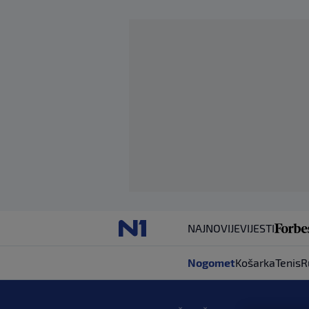
NAJNOVIJE
VIJESTI
Nogomet
Košarka
Tenis
R