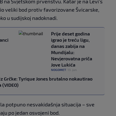
 B na Svjetskom prvenstvu. Katar je na Levi's
io veliki bod protiv favorizovane Švicarske,
ko u sudijskoj nadoknadi.
Prije deset godina
anci
igrao je treću ligu,
danas zabija na
Mundijalu:
Nevjerovatna priča
Jove Lukića
NOGOMET
|
13. jun.
z Grčke: Tyrique Jones brutalno nokautirao
 (VIDEO)
la potpuno nesvakidašnja situacija – sve
maju po jedan osvojeni bod.