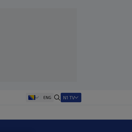
N1 TV
ENG