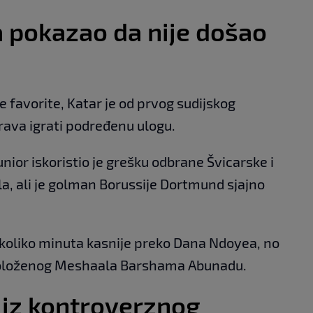
a pokazao da nije došao
ite favorite, Katar je od prvog sudijskog
ava igrati podređenu ulogu.
nior iskoristio je grešku odbrane Švicarske i
a, ali je golman Borussije Dortmund sjajno
ekoliko minuta kasnije preko Dana Ndoyea, no
aspoloženog Meshaala Barshama Abunadu.
iz kontroverznog