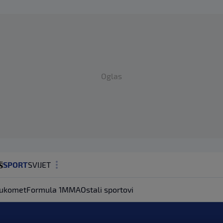
Oglas
SPORT
SVIJET
MAGAZIN
ukomet
Formula 1
MMA
Ostali sportovi
ZDRAVLJE