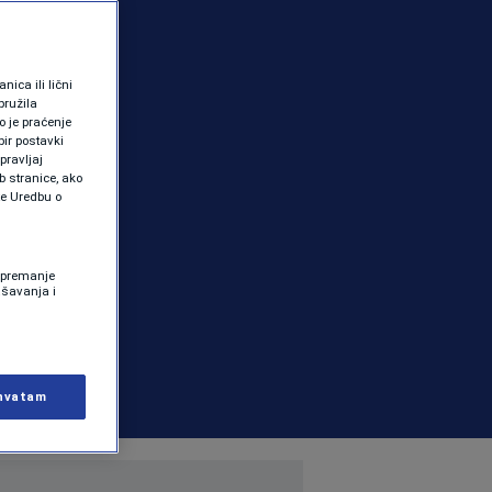
ica ili lični
pružila
 je praćenje
ir postavki
pravljaj
b stranice, ako
te Uredbu o
 Spremanje
ašavanja i
hvatam