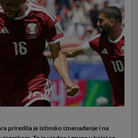
a priredila je istinsko iznenađenje i na
Švicarskom. To je ujedno i grupa u kojoj se