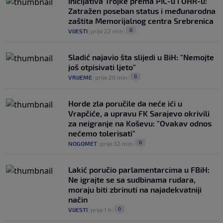
Inicijativa Trojke prema PIC-u i OHR-u:
Zatražen poseban status i međunarodna
zaštita Memorijalnog centra Srebrenica
0
VIJESTI
|
prije 22 min
|
Sladić najavio šta slijedi u BiH: "Nemojte
još otpisivati ljeto"
0
VRIJEME
|
prije 20 min
|
Horde zla poručile da neće ići u
Vrapčiće, a upravu FK Sarajevo okrivili
za neigranje na Koševu: "Ovakav odnos
nećemo tolerisati"
0
NOGOMET
|
prije 32 min
|
Lakić poručio parlamentarcima u FBiH:
Ne igrajte se sa sudbinama rudara,
moraju biti zbrinuti na najadekvatniji
način
0
VIJESTI
|
prije 1 h
|