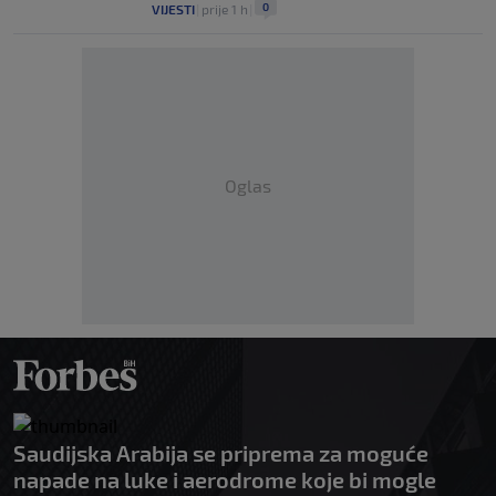
0
VIJESTI
|
prije 1 h
|
Oglas
Saudijska Arabija se priprema za moguće
napade na luke i aerodrome koje bi mogle