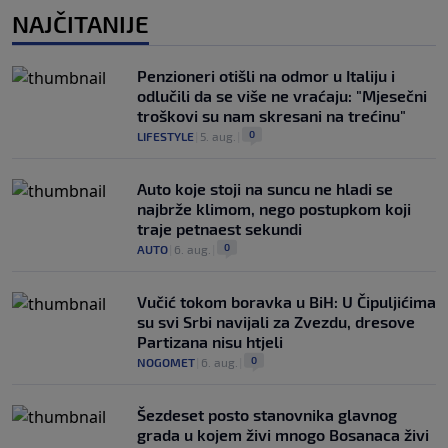
NAJČITANIJE
Penzioneri otišli na odmor u Italiju i
odlučili da se više ne vraćaju: "Mjesečni
troškovi su nam skresani na trećinu"
0
LIFESTYLE
|
5. aug.
|
Auto koje stoji na suncu ne hladi se
najbrže klimom, nego postupkom koji
traje petnaest sekundi
0
AUTO
|
6. aug.
|
Vučić tokom boravka u BiH: U Čipuljićima
su svi Srbi navijali za Zvezdu, dresove
Partizana nisu htjeli
0
NOGOMET
|
6. aug.
|
Šezdeset posto stanovnika glavnog
grada u kojem živi mnogo Bosanaca živi