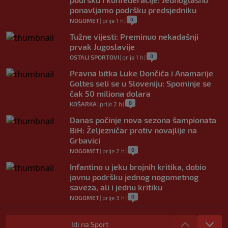
ponavljamo podršku predsjedniku
0
NOGOMET
|
prije 1 h
|
Tužne vijesti: Preminuo nekadašnji
prvak Jugoslavije
0
OSTALI SPORTOVI
|
prije 1 h
|
Pravna bitka Luke Dončića i Anamarije
Goltes seli se u Sloveniju: Spominje se
čak 50 miliona dolara
0
KOŠARKA
|
prije 2 h
|
Danas počinje nova sezona šampionata
BiH: Željezničar protiv novajlije na
Grbavici
0
NOGOMET
|
prije 2 h
|
Infantino u jeku brojnih kritika, dobio
javnu podršku jednog nogometnog
saveza, ali i jednu kritiku
0
NOGOMET
|
prije 3 h
|
Trafford postao treći najskuplji golman u
historiji fudbala
Idi na Sport