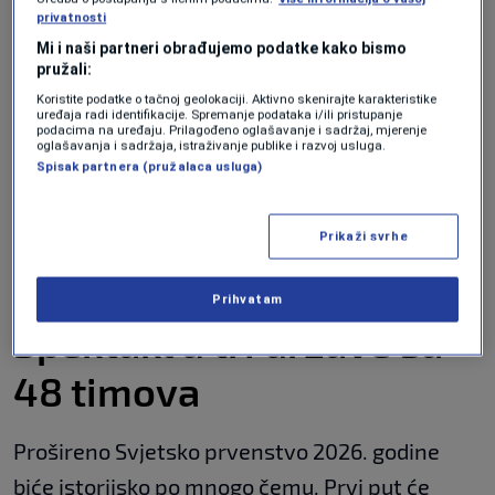
sada!“, poručila je
Shakira
uz isječak pjesme
privatnosti
Mi i naši partneri obrađujemo podatke kako bismo
koji je odmah postao viralan.
pružali:
Koristite podatke o tačnoj geolokaciji. Aktivno skenirajte karakteristike
FIFA je pjesmu opisala kao živahnu fuziju
uređaja radi identifikacije. Spremanje podataka i/ili pristupanje
podacima na uređaju. Prilagođeno oglašavanje i sadržaj, mjerenje
globalnih zvukova i energije koja slavi fudbal,
oglašavanja i sadržaja, istraživanje publike i razvoj usluga.
Spisak partnera (pružalaca usluga)
različitost kultura i jedinstvo. Posebno je
značajno što će sav prihod od autorskih prava
Prikaži svrhe
direktno podržati
FIFA-in Globalni fond za
obrazovanje građana
.
Prihvatam
Spektakl u tri države sa
48 timova
Prošireno Svjetsko prvenstvo 2026. godine
biće istorijsko po mnogo čemu. Prvi put će