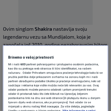
Ovim singlom
Shakira
nastavlja svoju
legendarnu vezu sa Mundijalom, koja je
započela još 2010. godine nezaboravnim hitom
„Waka Waka“.
Brinemo o vašoj privatnosti
„Mundijal počinje sada!“
Mi i naši
603
partneri pohranjujemo i pristupamo osobnim podacima,
kao što su pretraga web stranica ili lični identifikatori, na vašem
računaru . Odabir Prihvatam omogućava praćenje tehnologije kako bi se
pružila podrška dolje prikazanim svrhama na osnovu kojih mi i naši
Kolumbijska pjevačica potvrdila je izlazak
partneri obrađujemo podatke Ukoliko je praćenje onemogućeno, neki od
sadržaja i reklama koje vidite možda neće biti relevantni za vas. Ovaj
pjesme u petak, podijelivši svoje uzbuđenje sa
odabir postavki možete ponovno odabrati i pritom promijeniti trenutni
odabir ili pristanak tako što ćete kliknuti na Upravljaj željenim
milionima pratilaca na društvenim mrežama.
postavkama link na dnu ove web stranice [ili plutajuću ikonu u donjem
lijevom dijelu web stranice, ako je primjenjivo]. Vaš odabir će se
„Dai Dai je ovdje. @fifaworldcup 2026 počinje
mijenjati u okviru našeg Wеб локација. Za više detalja, pogledajte
Uredbu o postupanju s ličnim podacima.
Više informacija o vašoj