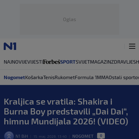
Oglas
NAJNOVIJE
VIJESTI
SPORT
SVIJET
MAGAZIN
ZDRAVLJE
S
Nogomet
Košarka
Tenis
Rukomet
Formula 1
MMA
Ostali sporto
Kraljica se vratila: Shakira i
Burna Boy predstavili „Dai Dai“,
himnu Mundijala 2026! (VIDEO)
0
N1 BiH
NOGOMET
|
15. maj. 2026. 13:40
|
|