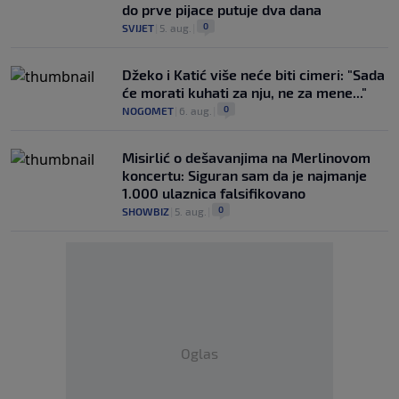
do prve pijace putuje dva dana
0
SVIJET
|
5. aug.
|
Džeko i Katić više neće biti cimeri: "Sada
će morati kuhati za nju, ne za mene..."
0
NOGOMET
|
6. aug.
|
Misirlić o dešavanjima na Merlinovom
koncertu: Siguran sam da je najmanje
1.000 ulaznica falsifikovano
0
SHOWBIZ
|
5. aug.
|
Oglas