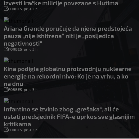
izvesti iračke milicije povezane s Hutima
FORBES
|
prije 2 h
Ariana Grande poručuje da njena predstojeća
pauza „nije ishitrena“ niti je „posljedica
negativnosti“
FORBES
|
prije 3 h
Kina podigla globalnu proizvodnju nuklearne
energije na rekordni nivo: Ko je na vrhu, a ko
na dnu
FORBES
|
prije 3 h
Infantino se izvinio zbog „grešaka“, ali će
ostati predsjednik FIFA-e uprkos sve glasnijim
kritikama
FORBES
|
prije 3 h