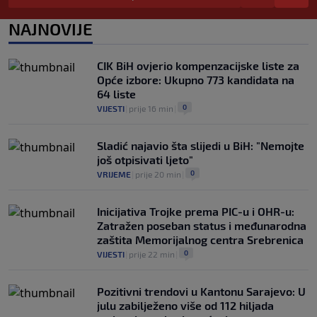
0
NOGOMET
|
prije 3 h
|
NAJNOVIJE
Dan pobjede nad Englezima – nacionalni
dan fudbala u Argentini
0
NOGOMET
|
prije 4 h
|
CIK BiH ovjerio kompenzacijske liste za
Opće izbore: Ukupno 773 kandidata na
64 liste
0
VIJESTI
|
prije 16 min
|
Sladić najavio šta slijedi u BiH: "Nemojte
još otpisivati ljeto"
0
VRIJEME
|
prije 20 min
|
Inicijativa Trojke prema PIC-u i OHR-u:
Zatražen poseban status i međunarodna
zaštita Memorijalnog centra Srebrenica
0
VIJESTI
|
prije 22 min
|
Pozitivni trendovi u Kantonu Sarajevo: U
julu zabilježeno više od 112 hiljada