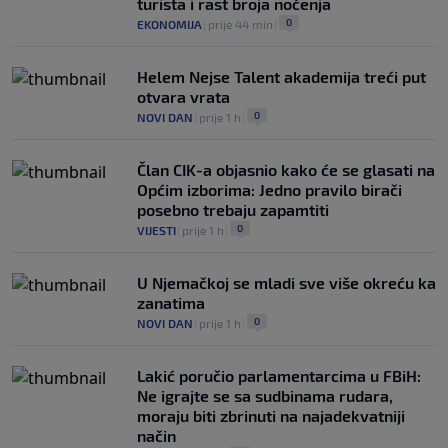
turista i rast broja noćenja
0
EKONOMIJA
|
prije 44 min
|
Helem Nejse Talent akademija treći put
otvara vrata
0
NOVI DAN
|
prije 1 h
|
Član CIK-a objasnio kako će se glasati na
Općim izborima: Jedno pravilo birači
posebno trebaju zapamtiti
0
VIJESTI
|
prije 1 h
|
U Njemačkoj se mladi sve više okreću ka
zanatima
0
NOVI DAN
|
prije 1 h
|
Lakić poručio parlamentarcima u FBiH:
Ne igrajte se sa sudbinama rudara,
moraju biti zbrinuti na najadekvatniji
način