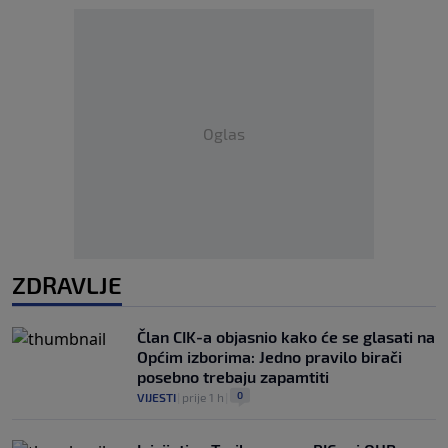
Oglas
ZDRAVLJE
Član CIK-a objasnio kako će se glasati na
Općim izborima: Jedno pravilo birači
posebno trebaju zapamtiti
0
VIJESTI
|
prije 1 h
|