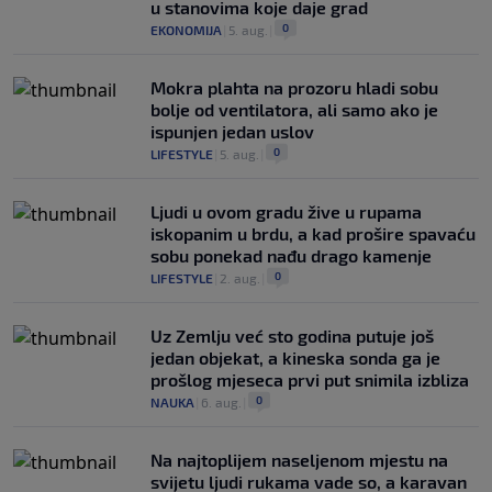
u stanovima koje daje grad
0
EKONOMIJA
|
5. aug.
|
Mokra plahta na prozoru hladi sobu
bolje od ventilatora, ali samo ako je
ispunjen jedan uslov
0
LIFESTYLE
|
5. aug.
|
Ljudi u ovom gradu žive u rupama
iskopanim u brdu, a kad prošire spavaću
sobu ponekad nađu drago kamenje
0
LIFESTYLE
|
2. aug.
|
Uz Zemlju već sto godina putuje još
jedan objekat, a kineska sonda ga je
prošlog mjeseca prvi put snimila izbliza
0
NAUKA
|
6. aug.
|
Na najtoplijem naseljenom mjestu na
svijetu ljudi rukama vade so, a karavan