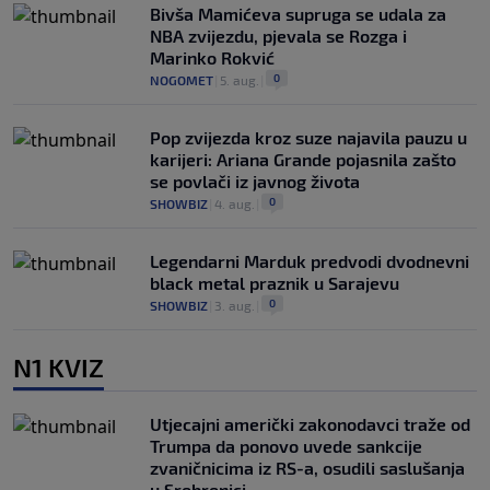
Bivša Mamićeva supruga se udala za
NBA zvijezdu, pjevala se Rozga i
Marinko Rokvić
0
NOGOMET
|
5. aug.
|
Pop zvijezda kroz suze najavila pauzu u
karijeri: Ariana Grande pojasnila zašto
se povlači iz javnog života
0
SHOWBIZ
|
4. aug.
|
Legendarni Marduk predvodi dvodnevni
black metal praznik u Sarajevu
0
SHOWBIZ
|
3. aug.
|
N1 KVIZ
Utjecajni američki zakonodavci traže od
Trumpa da ponovo uvede sankcije
zvaničnicima iz RS-a, osudili saslušanja
u Srebrenici