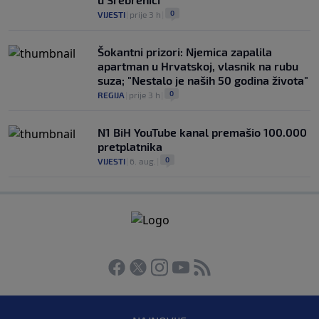
0
VIJESTI
|
prije 3 h
|
Šokantni prizori: Njemica zapalila
apartman u Hrvatskoj, vlasnik na rubu
suza; "Nestalo je naših 50 godina života"
0
REGIJA
|
prije 3 h
|
N1 BiH YouTube kanal premašio 100.000
pretplatnika
0
VIJESTI
|
6. aug.
|