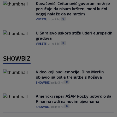
Kovačević: Cvitanović govorom mržnje
poručuje da nisam kršten, meni kućni
odgoj nalaže da ne mrzim
0
VIJESTI
|
prije 2 h
|
U Sarajevo uskoro stižu lideri europskih
gradova
0
VIJESTI
|
prije 3 h
|
SHOWBIZ
Video koji budi emocije: Dino Merlin
objavio najbolje trenutke s Koševa
0
SHOWBIZ
|
prije 3 h
|
Američki reper A$AP Rocky potvrdio da
Rihanna radi na novim pjesmama
0
SHOWBIZ
|
prije 6 h
|