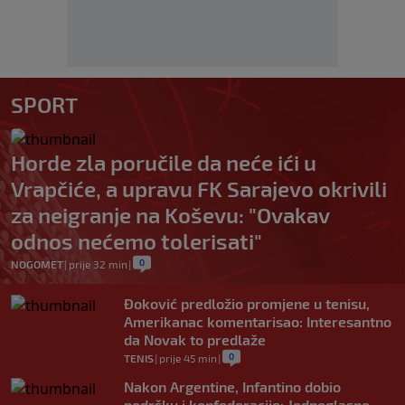
SPORT
Horde zla poručile da neće ići u
Vrapčiće, a upravu FK Sarajevo okrivili
za neigranje na Koševu: "Ovakav
odnos nećemo tolerisati"
0
NOGOMET
|
prije 32 min
|
Đoković predložio promjene u tenisu,
Amerikanac komentarisao: Interesantno
da Novak to predlaže
0
TENIS
|
prije 45 min
|
Nakon Argentine, Infantino dobio
podršku i konfederacije: Jednoglasno