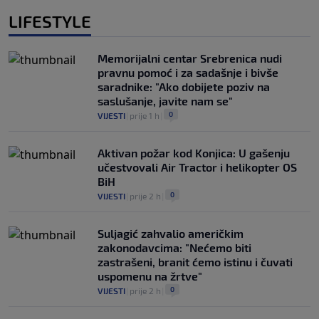
LIFESTYLE
Memorijalni centar Srebrenica nudi
pravnu pomoć i za sadašnje i bivše
saradnike: "Ako dobijete poziv na
saslušanje, javite nam se"
0
VIJESTI
|
prije 1 h
|
Aktivan požar kod Konjica: U gašenju
učestvovali Air Tractor i helikopter OS
BiH
0
VIJESTI
|
prije 2 h
|
Suljagić zahvalio američkim
zakonodavcima: "Nećemo biti
zastrašeni, branit ćemo istinu i čuvati
uspomenu na žrtve"
0
VIJESTI
|
prije 2 h
|