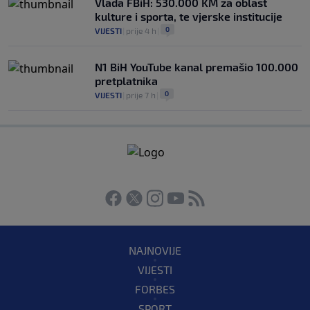
Vlada FBiH: 530.000 KM za oblast
kulture i sporta, te vjerske institucije
0
VIJESTI
|
prije 4 h
|
N1 BiH YouTube kanal premašio 100.000
pretplatnika
0
VIJESTI
|
prije 7 h
|
NAJNOVIJE
VIJESTI
FORBES
SPORT