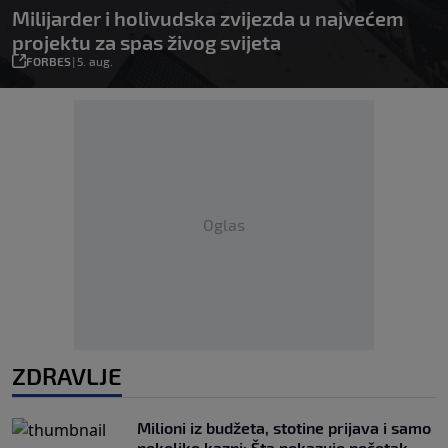
Milijarder i holivudska zvijezda u najvećem
projektu za spas živog svijeta
FORBES
|
5. aug.
Oglas
ZDRAVLJE
Milioni iz budžeta, stotine prijava i samo
nekoliko kazni: Šta pokazuje početak