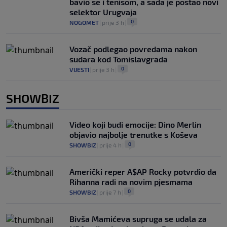
bavio se i tenisom, a sada je postao novi
selektor Urugvaja
0
NOGOMET
|
prije 3 h
|
Vozač podlegao povredama nakon
sudara kod Tomislavgrada
0
VIJESTI
|
prije 3 h
|
SHOWBIZ
Video koji budi emocije: Dino Merlin
objavio najbolje trenutke s Koševa
0
SHOWBIZ
|
prije 4 h
|
Američki reper A$AP Rocky potvrdio da
Rihanna radi na novim pjesmama
0
SHOWBIZ
|
prije 7 h
|
Bivša Mamićeva supruga se udala za