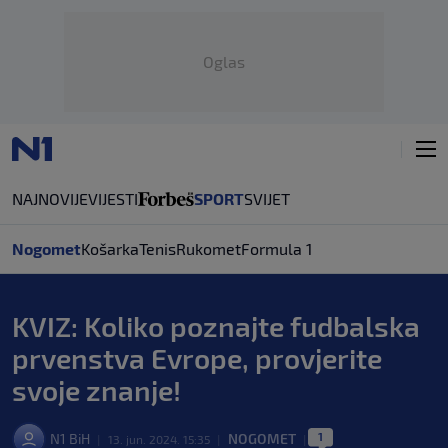
Oglas
NAJNOVIJE
VIJESTI
SPORT
SVIJET
Nogomet
Košarka
Tenis
Rukomet
Formula 1
KVIZ: Koliko poznajte fudbalska
prvenstva Evrope, provjerite
svoje znanje!
1
N1 BiH
NOGOMET
|
13. jun. 2024. 15:35
|
|