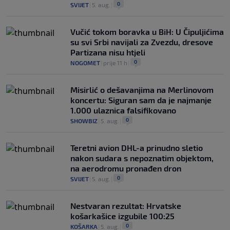
0
SVIJET
|
5. aug.
|
Vučić tokom boravka u BiH: U Čipuljićima
su svi Srbi navijali za Zvezdu, dresove
Partizana nisu htjeli
0
NOGOMET
|
prije 11 h
|
Misirlić o dešavanjima na Merlinovom
koncertu: Siguran sam da je najmanje
1.000 ulaznica falsifikovano
0
SHOWBIZ
|
5. aug.
|
Teretni avion DHL-a prinudno sletio
nakon sudara s nepoznatim objektom,
na aerodromu pronađen dron
0
SVIJET
|
5. aug.
|
Nestvaran rezultat: Hrvatske
košarkašice izgubile 100:25
0
KOŠARKA
|
5. aug.
|