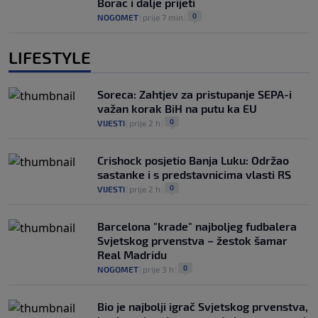
Borac i dalje prijeti
0
NOGOMET
|
prije 7 min
|
LIFESTYLE
Soreca: Zahtjev za pristupanje SEPA-i
važan korak BiH na putu ka EU
0
VIJESTI
|
prije 2 h
|
Crishock posjetio Banja Luku: Održao
sastanke i s predstavnicima vlasti RS
0
VIJESTI
|
prije 2 h
|
Barcelona "krade" najboljeg fudbalera
Svjetskog prvenstva – žestok šamar
Real Madridu
0
NOGOMET
|
prije 3 h
|
Bio je najbolji igrač Svjetskog prvenstva,