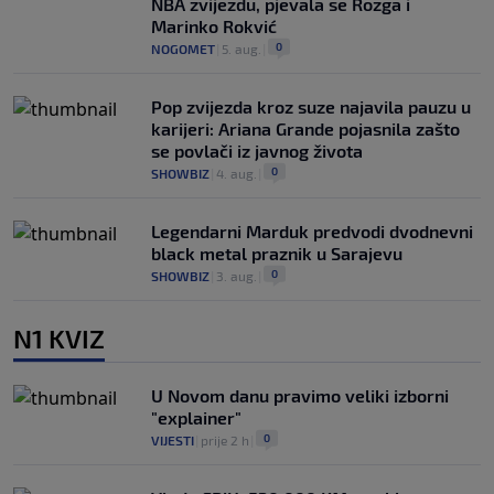
NBA zvijezdu, pjevala se Rozga i
Marinko Rokvić
0
NOGOMET
|
5. aug.
|
Pop zvijezda kroz suze najavila pauzu u
karijeri: Ariana Grande pojasnila zašto
se povlači iz javnog života
0
SHOWBIZ
|
4. aug.
|
Legendarni Marduk predvodi dvodnevni
black metal praznik u Sarajevu
0
SHOWBIZ
|
3. aug.
|
N1 KVIZ
U Novom danu pravimo veliki izborni
"explainer"
0
VIJESTI
|
prije 2 h
|