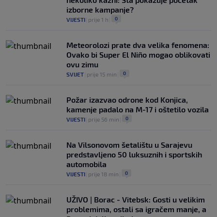
izborne kampanje?
0
VIJESTI
|
prije 1 h
|
Meteorolozi prate dva velika fenomena:
Ovako bi Super El Niño mogao oblikovati
ovu zimu
0
SVIJET
|
prije 15 min
|
Požar izazvao odrone kod Konjica,
kamenje padalo na M-17 i oštetilo vozila
0
VIJESTI
|
prije 56 min
|
Na Vilsonovom šetalištu u Sarajevu
predstavljeno 50 luksuznih i sportskih
automobila
0
VIJESTI
|
prije 18 min
|
UŽIVO | Borac - Vitebsk: Gosti u velikim
problemima, ostali sa igračem manje, a