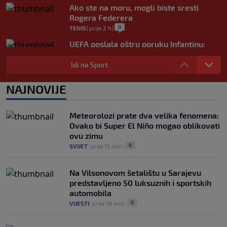
Ako ste na moru, mogli biste sresti
Rogera Federera
0
TENIS
|
prije 2 h
|
UEFA poslala oštru poruku Infantinu:
"Ništa se ne mijenja, bojkot Svjetskog
prvenstva i dalje je na snazi"
Idi na Sport
0
NOGOMET
|
prije 3 h
|
NAJNOVIJE
FIFA još nije uplatila obećani novac
gradovima domaćinima Svjetskog
prvenstva
Meteorolozi prate dva velika fenomena:
0
NOGOMET
|
prije 3 h
|
Ovako bi Super El Niño mogao oblikovati
ovu zimu
0
SVIJET
|
prije 15 min
|
Na Vilsonovom šetalištu u Sarajevu
predstavljeno 50 luksuznih i sportskih
automobila
0
VIJESTI
|
prije 18 min
|