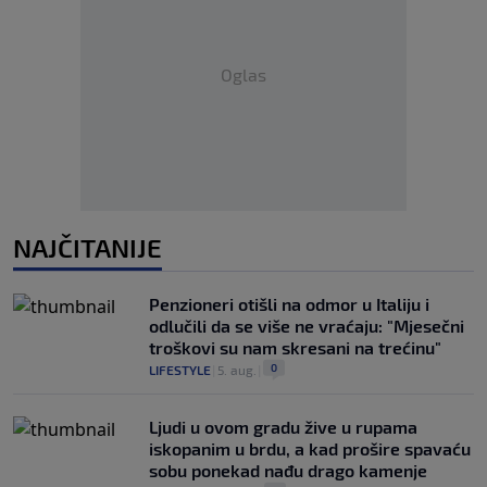
Oglas
NAJČITANIJE
Penzioneri otišli na odmor u Italiju i
odlučili da se više ne vraćaju: "Mjesečni
troškovi su nam skresani na trećinu"
0
LIFESTYLE
|
5. aug.
|
Ljudi u ovom gradu žive u rupama
iskopanim u brdu, a kad prošire spavaću
sobu ponekad nađu drago kamenje