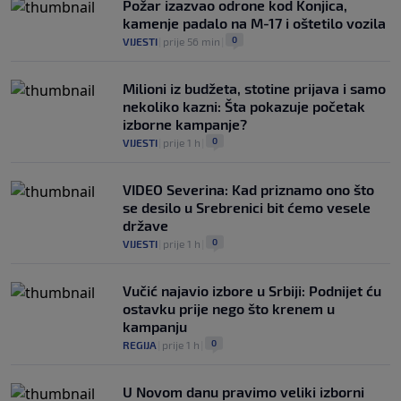
Požar izazvao odrone kod Konjica,
kamenje padalo na M-17 i oštetilo vozila
0
VIJESTI
|
prije 56 min
|
Milioni iz budžeta, stotine prijava i samo
nekoliko kazni: Šta pokazuje početak
izborne kampanje?
0
VIJESTI
|
prije 1 h
|
VIDEO Severina: Kad priznamo ono što
se desilo u Srebrenici bit ćemo vesele
države
0
VIJESTI
|
prije 1 h
|
Vučić najavio izbore u Srbiji: Podnijet ću
ostavku prije nego što krenem u
kampanju
0
REGIJA
|
prije 1 h
|
U Novom danu pravimo veliki izborni