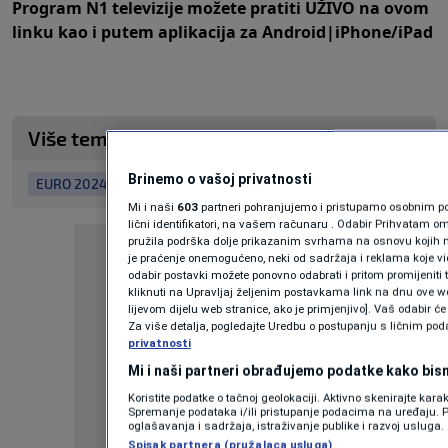
Program N1 televizije možete pratiti UŽIVO na
ovom
linku
kao i putem aplikacija za
An
droid
|
iPhone/iPad
Više tema kao što je ova?
Brinemo o vašoj privatnosti
EURO 2024
EVROPSKO PRVENSTVO 2024
KVIZ
KVIZ ONLIN
Mi i naši
603
partneri pohranjujemo i pristupamo osobnim pod
lični identifikatori, na vašem računaru . Odabir Prihvatam o
pružila podrška dolje prikazanim svrhama na osnovu kojih m
je praćenje onemogućeno, neki od sadržaja i reklama koje vid
odabir postavki možete ponovno odabrati i pritom promijeniti tr
kliknuti na Upravljaj željenim postavkama link na dnu ove we
lijevom dijelu web stranice, ako je primjenjivo]. Vaš odabir 
Za više detalja, pogledajte Uredbu o postupanju s ličnim po
privatnosti
Oglas
Mi i naši partneri obrađujemo podatke kako bism
Koristite podatke o tačnoj geolokaciji. Aktivno skenirajte karakt
Spremanje podataka i/ili pristupanje podacima na uređaju. P
oglašavanja i sadržaja, istraživanje publike i razvoj usluga.
Spisak partnera (pružalaca usluga)