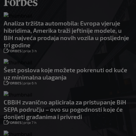
Analiza tržišta automobila: Evropa vjeruje
hibridima, Amerika traži jeftinije modele, u
BiH najveća prodaja novih vozila u posljednje
tri godine
FORBES
|
prije 3 h
Šest poslova koje možete pokrenuti od kuće
uz minimalna ulaganja
FORBES
|
prije 6 h
CBBiH zvanično aplicirala za pristupanje BiH
SEPA području – ovo su pogodnosti koje će
donijeti građanima i privredi
FORBES
|
prije 7 h