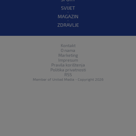
SVIJET
MAGAZIN
ZDRAVLJE
Kontakt
O nama
Marketing
Impresum
Pravila korištenja
Politika privatnosti
RSS
Member of
United Media
- Copyright 2026