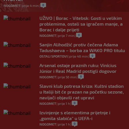
0
NOGOMET
|
prije 4 min
|
UŽIVO | Borac - Vitebsk: Gosti u velikim
problemima, ostali sa igračem manje, a
Borac i dalje prijeti
0
NOGOMET
|
prije 7 min
|
Sanjin Alihodžić protiv čečena Adama
Tadushaeva – borba za WAKO PRO titulu
0
OSTALI SPORTOVI
|
prije 48 min
|
Arsenal ostaje praznih ruku: Vinícius
Júnior i Real Madrid postigli dogovor
0
NOGOMET
|
prije 56 min
|
Slavni klub potresa kriza: Kultni stadion
u Italiji bit će prazan na početku sezone,
navijači objavili rat upravi
0
NOGOMET
|
prije 1 h
|
Izvinjenje s elementima prijetnje i
„gomila slabića“ u UEFA-i
0
NOGOMET
|
prije 1 h
|