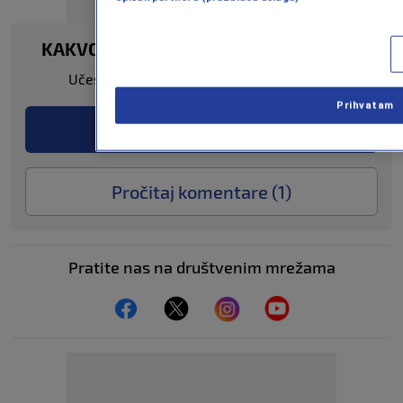
KAKVO JE TVOJE MIŠLJENJE O OVOME?
Učestvuj u diskusiji ili pročitaj komentare
Prihvatam
Pošalji komentar
Pročitaj komentare (
1
)
Pratite nas na društvenim mrežama