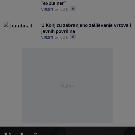
"explainer"
0
VIJESTI
|
prije 2 h
|
U Konjicu zabranjeno zalijevanje vrtova i
javnih površina
0
VIJESTI
|
prije 2 h
|
Oglas