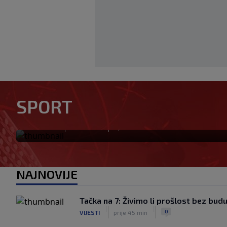
SPORT
Preminuo otac Lionela Messi
|
|
0
NOGOMET
prije 3 min
NAJNOVIJE
Tačka na 7: Živimo li prošlost bez bud
|
|
0
VIJESTI
prije 45 min