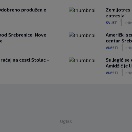
Odobreno produženje
Zemljotres 
zatresla"
|
SVIJET
prije
kod Srebrenice: Nove
Američki se
ne
centar Sreb
|
VIJESTI
prij
aćaj na cesti Stolac –
Suljagić se
Amidžić je 
|
VIJESTI
prij
Oglas