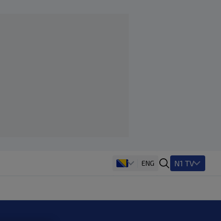
N1 TV
ENG