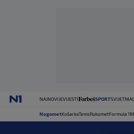
NAJNOVIJE
VIJESTI
SPORT
SVIJET
MAG
Nogomet
Košarka
Tenis
Rukomet
Formula 1
M