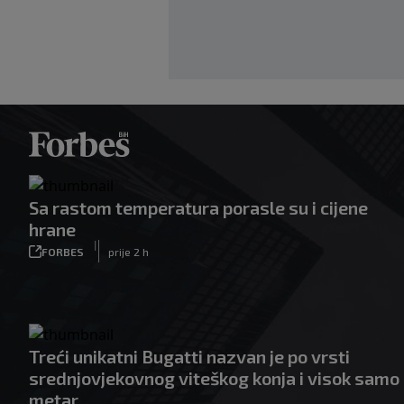
Sa rastom temperatura porasle su i cijene
hrane
|
FORBES
prije 2 h
Treći unikatni Bugatti nazvan je po vrsti
srednjovjekovnog viteškog konja i visok samo
metar