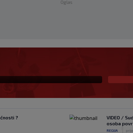
Oglas
ja
ućnosti ?
VIDEO / Sud
osoba povri
|
REGIJA
prije