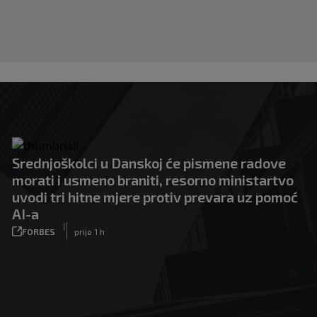
Srednjoškolci u Danskoj će pismene radove
morati i usmeno braniti, resorno ministartvo
uvodi tri hitne mjere protiv prevara uz pomoć
AI-a
|
FORBES
prije 1 h