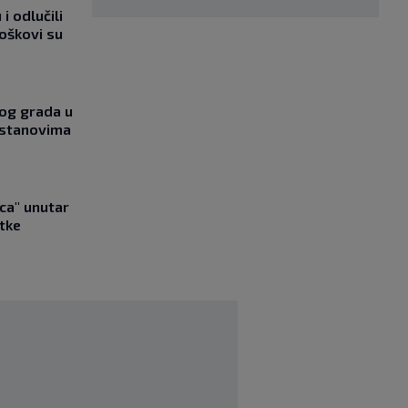
i odlučili
roškovi su
og grada u
 stanovima
ica" unutar
tke