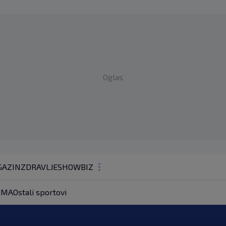
Oglas
AZIN
ZDRAVLJE
SHOWBIZ
KOLUMNE
MA
Ostali sportovi