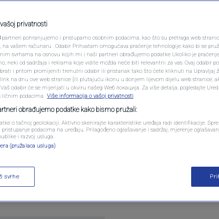
PODCAST
ivši prvak svijeta se
N1 SPECIJAL
vašoj privatnosti
a Kolašinca: "Svjetska
3
partneri pohranjujemo i pristupamo osobnim podacima, kao što su pretraga web stranica 
FENOMENI
ri, na vašem računaru . Odabir Prihvatam omogućava praćenje tehnologije kako bi se pruž
anim svrhama na osnovu kojih mi i naši partneri obrađujemo podatke Ukoliko je praćenj
 neki od sadržaja i reklama koje vidite možda neće biti relevantni za vas. Ovaj odabir p
NEISTRAŽENO
ati i pritom promijeniti trenutni odabir ili pristanak tako što ćete kliknuti na Upravljaj 
ink na dnu ove web stranice [ili plutajuću ikonu u donjem lijevom dijelu web stranice, a
tara
VIRALNO
. Vaš odabir će se mijenjati u okviru našeg Wеб локација. Za više detalja, pogledajte Ure
s ličnim podacima.
Više informacija o vašoj privatnosti
FOTO
partneri obrađujemo podatke kako bismo pružali:
atke o tačnoj geolokaciji. Aktivno skenirajte karakteristike uređaja radi identifikacije. Sp
PROMO
li pristupanje podacima na uređaju. Prilagođeno oglašavanje i sadržaj, mjerenje oglašavanj
publike i razvoj usluga.
era (pružalaca usluga)
VIDEO
e vrijedan bod protiv Kanade na otvaranju Svjetsk
ži svrhe
Pr
je među najkomentiranijim trenucima susreta u Toro