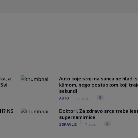
ka, a
Auto koje stoji na suncu ne hladi 
 Svi
klimom, nego postupkom koji traj
sekundi
|
|
0
AUTO
6. aug.
BiH? NS
Doktori: Za zdravo srce treba jest
supernamirnice
|
|
0
ZDRAVLJE
7. aug.