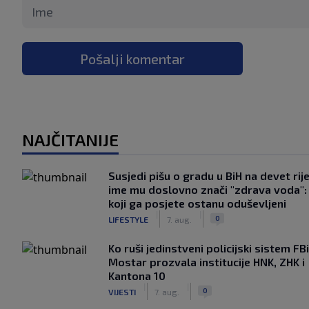
Pošalji komentar
NAJČITANIJE
Susjedi pišu o gradu u BiH na devet rije
ime mu doslovno znači "zdrava voda":
koji ga posjete ostanu oduševljeni
|
|
0
LIFESTYLE
7. aug.
Ko ruši jedinstveni policijski sistem F
Mostar prozvala institucije HNK, ZHK i
Kantona 10
|
|
0
VIJESTI
7. aug.