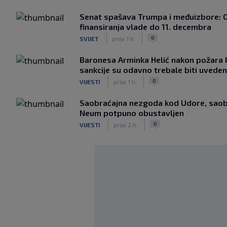
Senat spašava Trumpa i međuizbore: 
finansiranja vlade do 11. decembra
|
|
0
SVIJET
prije 1 h
Baronesa Arminka Helić nakon požara 
sankcije su odavno trebale biti uvede
|
|
0
VIJESTI
prije 1 h
Saobraćajna nezgoda kod Udore, saobr
Neum potpuno obustavljen
|
|
0
VIJESTI
prije 2 h