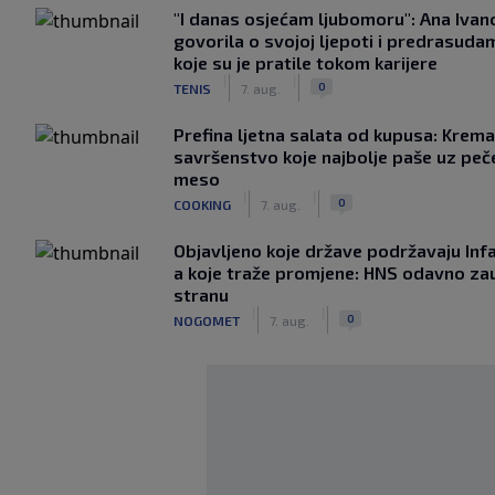
"I danas osjećam ljubomoru": Ana Ivan
govorila o svojoj ljepoti i predrasuda
koje su je pratile tokom karijere
|
|
0
TENIS
7. aug.
Prefina ljetna salata od kupusa: Krem
savršenstvo koje najbolje paše uz pe
meso
|
|
0
COOKING
7. aug.
Objavljeno koje države podržavaju Infa
a koje traže promjene: HNS odavno za
stranu
|
|
0
NOGOMET
7. aug.