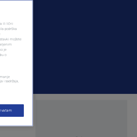
ili lični
ila podrška
e
ostavki možete
željenim
ko je
dbu o
remanje
a i sadržaja,
og
ihvatam
ntu.