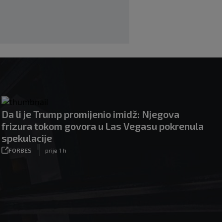
Monaco se uključio u utrku za Lukakua
|
|
0
NOGOMET
7. aug.
Da li je Trump promijenio imidž: Njegova
frizura tokom govora u Las Vegasu pokrenula
spekulacije
|
FORBES
prije 1 h