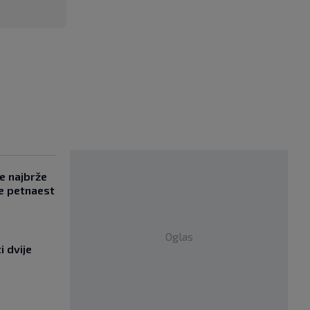
se najbrže
e petnaest
Oglas
i dvije