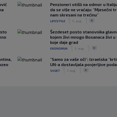
ović
Penzioneri otišli na odmor u Italiju 
ma
da se više ne vraćaju: "Mjesečni t
nam skresani na trećinu"
|
|
0
LIFESTYLE
5. aug.
asto
Šezdeset posto stanovnika glavn
čeno
kojem živi mnogo Bosanaca živi u
koje daje grad
|
|
0
EKONOMIJA
5. aug.
ntina,
"Samo za vaše oči": Izraelska "krt
uzeo
UN-a dostavljala povjerljive poda
|
|
0
SVIJET
7. aug.