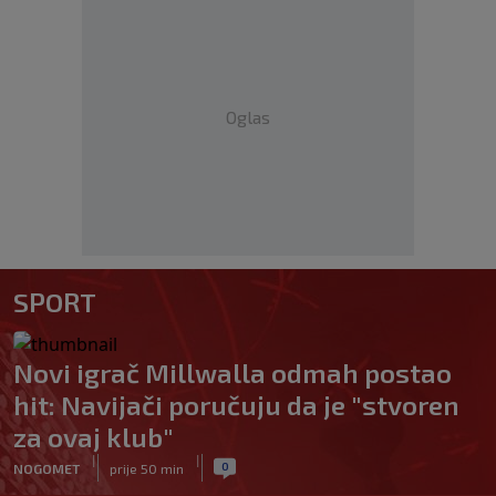
Oglas
SPORT
Novi igrač Millwalla odmah postao
hit: Navijači poručuju da je "stvoren
za ovaj klub"
|
|
0
NOGOMET
prije 50 min