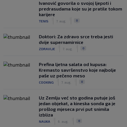
Ivanović govorila o svojoj ljepoti i
predrasudama koje su je pratile tokom
karijere
|
|
0
TENIS
7. aug.
Doktori: Za zdravo srce treba jesti
dvije supernamirnice
|
|
0
ZDRAVLJE
7. aug.
Prefina ljetna salata od kupusa:
Kremasto savršenstvo koje najbolje
paše uz pečeno meso
|
|
0
COOKING
7. aug.
Uz Zemlju već sto godina putuje još
jedan objekat, a kineska sonda ga je
prošlog mjeseca prvi put snimila
izbliza
|
|
0
NAUKA
6. aug.