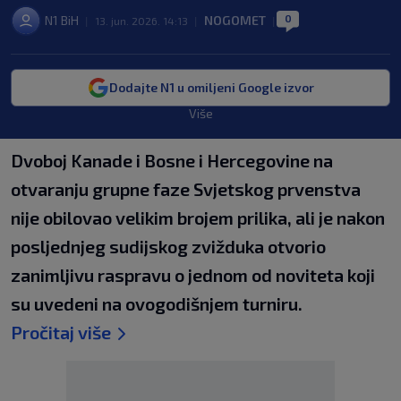
0
N1 BiH
NOGOMET
|
13. jun. 2026. 14:13
|
|
Dodajte N1 u omiljeni Google izvor
Više
Dvoboj Kanade i Bosne i Hercegovine na
otvaranju grupne faze Svjetskog prvenstva
nije obilovao velikim brojem prilika, ali je nakon
posljednjeg sudijskog zvižduka otvorio
zanimljivu raspravu o jednom od noviteta koji
su uvedeni na ovogodišnjem turniru.
Pročitaj više