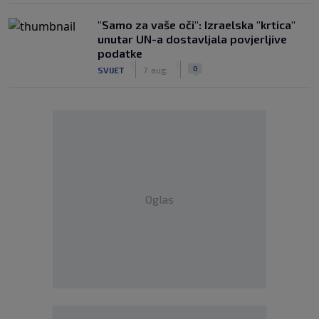
"Samo za vaše oči": Izraelska "krtica"
unutar UN-a dostavljala povjerljive
podatke
|
|
0
SVIJET
7. aug.
Oglas