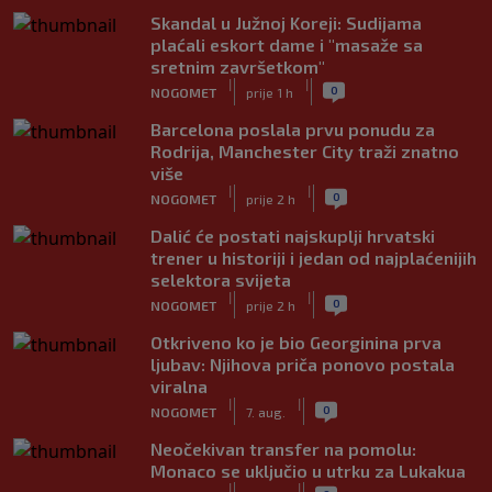
Skandal u Južnoj Koreji: Sudijama
plaćali eskort dame i "masaže sa
sretnim završetkom"
|
|
0
NOGOMET
prije 1 h
Barcelona poslala prvu ponudu za
Rodrija, Manchester City traži znatno
više
|
|
0
NOGOMET
prije 2 h
Dalić će postati najskuplji hrvatski
trener u historiji i jedan od najplaćenijih
selektora svijeta
|
|
0
NOGOMET
prije 2 h
Otkriveno ko je bio Georginina prva
ljubav: Njihova priča ponovo postala
viralna
|
|
0
NOGOMET
7. aug.
Neočekivan transfer na pomolu:
Monaco se uključio u utrku za Lukakua
|
|