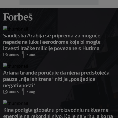
Saudijska Arabija se priprema za moguće
napade na luke i aerodrome koje bi mogle
izvesti iračke milicije povezane s Hutima
|
FORBES
7. aug.
Ariana Grande poručuje da njena predstojeća
pauza „nije ishitrena“ niti je „posljedica
negativnosti“
|
FORBES
7. aug.
Kina podigla globalnu proizvodnju nuklearne
energije na rekordni nivo: Ko je na vrhu, a ko na