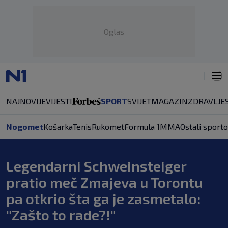
Oglas
NAJNOVIJE
VIJESTI
SPORT
SVIJET
MAGAZIN
ZDRAVLJE
Nogomet
Košarka
Tenis
Rukomet
Formula 1
MMA
Ostali sporto
Legendarni Schweinsteiger
pratio meč Zmajeva u Torontu
pa otkrio šta ga je zasmetalo:
"Zašto to rade?!"