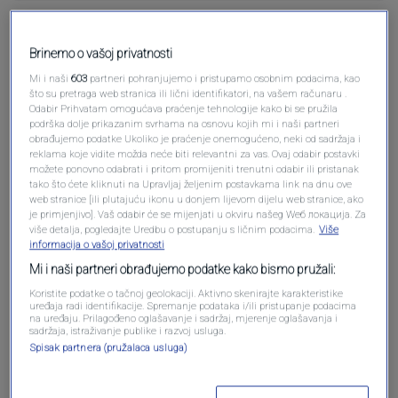
Pošalji komentar
Brinemo o vašoj privatnosti
Mi i naši
603
partneri pohranjujemo i pristupamo osobnim podacima, kao
što su pretraga web stranica ili lični identifikatori, na vašem računaru .
Odabir Prihvatam omogućava praćenje tehnologije kako bi se pružila
podrška dolje prikazanim svrhama na osnovu kojih mi i naši partneri
obrađujemo podatke Ukoliko je praćenje onemogućeno, neki od sadržaja i
reklama koje vidite možda neće biti relevantni za vas. Ovaj odabir postavki
možete ponovno odabrati i pritom promijeniti trenutni odabir ili pristanak
tako što ćete kliknuti na Upravljaj željenim postavkama link na dnu ove
web stranice [ili plutajuću ikonu u donjem lijevom dijelu web stranice, ako
je primjenjivo]. Vaš odabir će se mijenjati u okviru našeg Wеб локација. Za
više detalja, pogledajte Uredbu o postupanju s ličnim podacima.
Više
Oglas
informacija o vašoj privatnosti
Mi i naši partneri obrađujemo podatke kako bismo pružali:
Koristite podatke o tačnoj geolokaciji. Aktivno skenirajte karakteristike
uređaja radi identifikacije. Spremanje podataka i/ili pristupanje podacima
na uređaju. Prilagođeno oglašavanje i sadržaj, mjerenje oglašavanja i
sadržaja, istraživanje publike i razvoj usluga.
Spisak partnera (pružalaca usluga)