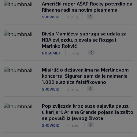
Američki reper A$AP Rocky potvrdio da
Rihanna radi na novim pjesmama
|
|
0
SHOWBIZ
6. aug.
Bivša Mamićeva supruga se udala za
NBA zvijezdu, pjevala se Rozga i
Marinko Rokvić
|
|
0
NOGOMET
5. aug.
Misirlić o dešavanjima na Merlinovom
koncertu: Siguran sam da je najmanje
1.000 ulaznica falsifikovano
|
|
0
SHOWBIZ
5. aug.
Pop zvijezda kroz suze najavila pauzu
u karijeri: Ariana Grande pojasnila zašto
se povlači iz javnog života
|
|
0
SHOWBIZ
4. aug.