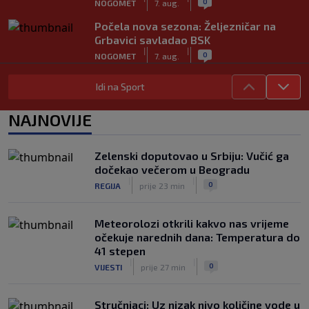
0
NOGOMET
7. aug.
Počela nova sezona: Željezničar na
Grbavici savladao BSK
|
|
0
NOGOMET
7. aug.
Objavljeno koje države podržavaju
Idi na Sport
Infantina, a koje traže promjene: HNS
odavno zauzeo stranu
NAJNOVIJE
|
|
0
NOGOMET
7. aug.
UEFA pokreće istragu: Je li Infantino
Zelenski doputovao u Srbiju: Vučić ga
namjeravao prodati prava na Svjetsko
dočekao večerom u Beogradu
prvenstvo ispod cijene?
|
|
|
|
0
REGIJA
prije 23 min
0
NOGOMET
7. aug.
Meteorolozi otkrili kakvo nas vrijeme
očekuje narednih dana: Temperatura do
41 stepen
|
|
0
VIJESTI
prije 27 min
Stručnjaci: Uz nizak nivo količine vode u