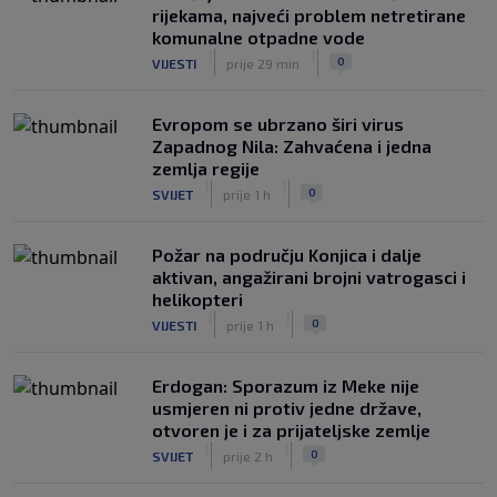
rijekama, najveći problem netretirane
komunalne otpadne vode
|
|
0
VIJESTI
prije 29 min
Evropom se ubrzano širi virus
Zapadnog Nila: Zahvaćena i jedna
zemlja regije
|
|
0
SVIJET
prije 1 h
Požar na području Konjica i dalje
aktivan, angažirani brojni vatrogasci i
helikopteri
|
|
0
VIJESTI
prije 1 h
Erdogan: Sporazum iz Meke nije
usmjeren ni protiv jedne države,
otvoren je i za prijateljske zemlje
|
|
0
SVIJET
prije 2 h