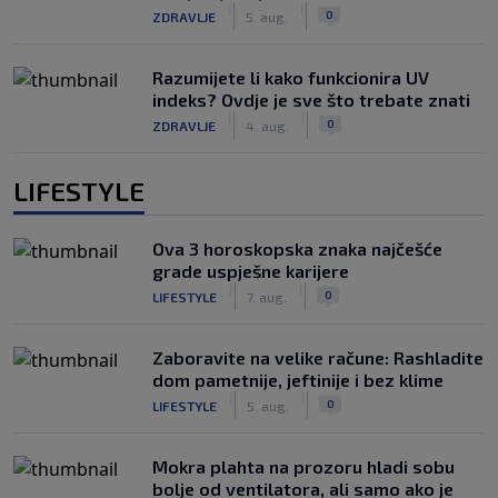
|
|
0
ZDRAVLJE
5. aug.
Razumijete li kako funkcionira UV
indeks? Ovdje je sve što trebate znati
|
|
0
ZDRAVLJE
4. aug.
LIFESTYLE
Ova 3 horoskopska znaka najčešće
grade uspješne karijere
|
|
0
LIFESTYLE
7. aug.
Zaboravite na velike račune: Rashladite
dom pametnije, jeftinije i bez klime
|
|
0
LIFESTYLE
5. aug.
Mokra plahta na prozoru hladi sobu
bolje od ventilatora, ali samo ako je