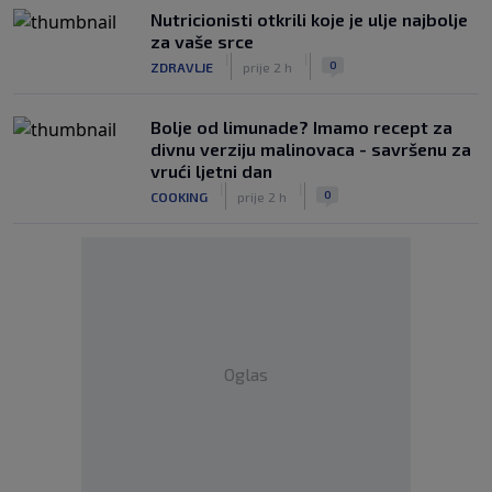
Nutricionisti otkrili koje je ulje najbolje
za vaše srce
|
|
0
ZDRAVLJE
prije 2 h
Bolje od limunade? Imamo recept za
divnu verziju malinovaca - savršenu za
vrući ljetni dan
|
|
0
COOKING
prije 2 h
Oglas