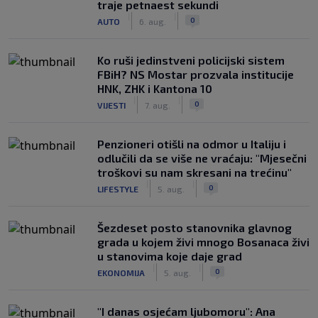
traje petnaest sekundi
|
|
0
AUTO
6. aug.
Ko ruši jedinstveni policijski sistem
FBiH? NS Mostar prozvala institucije
HNK, ZHK i Kantona 10
|
|
0
VIJESTI
7. aug.
Penzioneri otišli na odmor u Italiju i
odlučili da se više ne vraćaju: "Mjesečni
troškovi su nam skresani na trećinu"
|
|
0
LIFESTYLE
5. aug.
Šezdeset posto stanovnika glavnog
grada u kojem živi mnogo Bosanaca živi
u stanovima koje daje grad
|
|
0
EKONOMIJA
5. aug.
"I danas osjećam ljubomoru": Ana