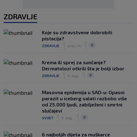
ZDRAVLJE
Koje su zdravstvene dobrobiti
pistacija?
|
|
0
ZDRAVLJE
prije 1 h
Krema ili sprej za sunčanje?
Dermatolozi otkrili šta je bolji izbor
|
|
0
ZDRAVLJE
6. aug.
Masovna epidemija u SAD-u: Opasni
parazit u iceberg salati razbolio više
od 25.000 ljudi, zabilježeni i smrtni
slučajevi
|
|
0
SVIJET
6. aug.
6 najboljih dijeta za muškarce