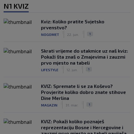
N1 KVIZ
Kviz: Koliko pratite Svjetsko
prvenstvo?
|
|
1
NOGOMET
22. jun.
Skrati vrijeme do utakmice uz naš kviz:
Pokaži šta znaš o Zmajevima i zauzmi
prvo mjesto na tabeli
|
|
1
LIFESTYLE
12. jun.
KVIZ: Spremate li se za Koševo?
Provjerite koliko dobro znate stihove
Dine Merlina
|
|
1
MAGAZIN
31. mar.
KVIZ: Pokaži koliko poznaješ
reprezentaciju Bosne i Hercegovine i
zauzmi prvo mjesto na tabeli navijača