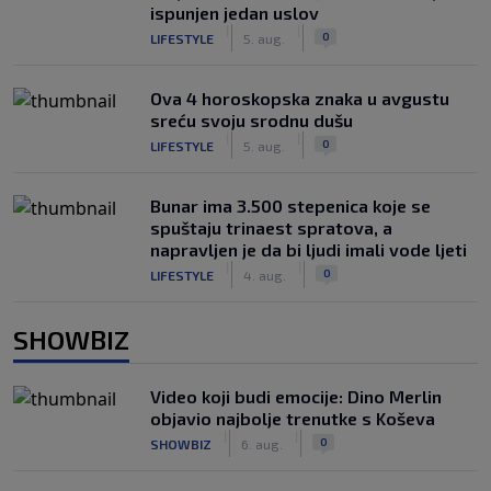
ispunjen jedan uslov
|
|
0
LIFESTYLE
5. aug.
Ova 4 horoskopska znaka u avgustu
sreću svoju srodnu dušu
|
|
0
LIFESTYLE
5. aug.
Bunar imа 3.500 stepenica koje se
spuštaju trinaest spratova, a
napravljen je da bi ljudi imali vode ljeti
|
|
0
LIFESTYLE
4. aug.
SHOWBIZ
Video koji budi emocije: Dino Merlin
objavio najbolje trenutke s Koševa
|
|
0
SHOWBIZ
6. aug.