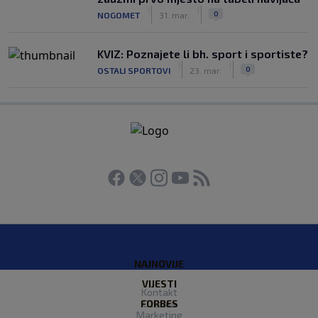
|
|
0
NOGOMET
31. mar.
KVIZ: Poznajete li bh. sport i sportiste?
|
|
0
OSTALI SPORTOVI
23. mar.
NAJNOVIJE
VIJESTI
Kontakt
FORBES
O nama
Marketing