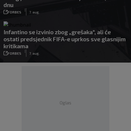
dnu
|
FORBES
7. aug.
Infantino se izvinio zbog „grešaka“, ali će
ostati predsjednik FIFA-e uprkos sve glasnijim
kritikama
|
FORBES
7. aug.
Oglas