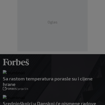
Oglas
Sa rastom temperatura porasle su i cijene
hrane
FORBES
|
prije 5 h
Srednjoškolci u Danskoj će pismene radove