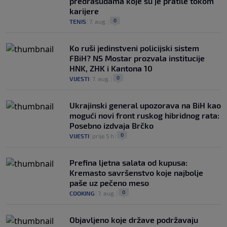
predrasudama koje su je pratile tokom
karijere
0
TENIS
|
7. aug.
|
Ko ruši jedinstveni policijski sistem
FBiH? NS Mostar prozvala institucije
HNK, ZHK i Kantona 10
0
VIJESTI
|
7. aug.
|
Ukrajinski general upozorava na BiH kao
mogući novi front ruskog hibridnog rata:
Posebno izdvaja Brčko
0
VIJESTI
|
prije 5 h
|
Prefina ljetna salata od kupusa:
Kremasto savršenstvo koje najbolje
paše uz pečeno meso
0
COOKING
|
7. aug.
|
Objavljeno koje države podržavaju