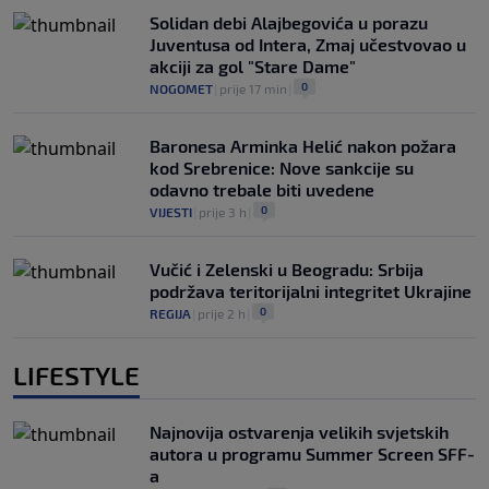
Solidan debi Alajbegovića u porazu
Juventusa od Intera, Zmaj učestvovao u
akciji za gol "Stare Dame"
0
NOGOMET
|
prije 17 min
|
Baronesa Arminka Helić nakon požara
kod Srebrenice: Nove sankcije su
odavno trebale biti uvedene
0
VIJESTI
|
prije 3 h
|
Vučić i Zelenski u Beogradu: Srbija
podržava teritorijalni integritet Ukrajine
0
REGIJA
|
prije 2 h
|
LIFESTYLE
Najnovija ostvarenja velikih svjetskih
autora u programu Summer Screen SFF-
a