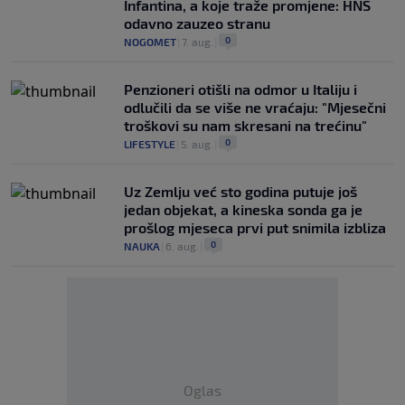
Infantina, a koje traže promjene: HNS
odavno zauzeo stranu
0
NOGOMET
|
7. aug.
|
Penzioneri otišli na odmor u Italiju i
odlučili da se više ne vraćaju: "Mjesečni
troškovi su nam skresani na trećinu"
0
LIFESTYLE
|
5. aug.
|
Uz Zemlju već sto godina putuje još
jedan objekat, a kineska sonda ga je
prošlog mjeseca prvi put snimila izbliza
0
NAUKA
|
6. aug.
|
Oglas