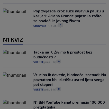
Pop zvijezda kroz suze najavila pauzu u
karijeri: Ariana Grande pojasnila zašto
se povlači iz javnog života
0
SHOWBIZ
|
4. aug.
|
N1 KVIZ
Tačka na 7: Živimo li prošlost bez
budućnosti ?
0
VIJESTI
|
prije 3 h
|
Vrućina ih dovede, hladnoća iznenadi: Na
poznatom bh. izletištu usred ljeta svega
pet stepeni
0
VIJESTI
|
prije 8 h
|
N1 BiH YouTube kanal premašio 100.000
pretplatnika