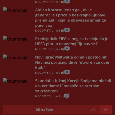
0
NOGOMET
|
prije 2 h
|
Aldian Korora: Jedan gol, dvije
generacije i priča o beskrajnoj ljubavi
prema Želji koja je obavezan smjer za
plavi voz
0
NOGOMET
|
prije 3 h
|
Predsjednik FIFA-e negira tvrdnju da je
UEFA platila navodnoj "ljubavnici"
0
NOGOMET
|
prije 4 h
|
Novi igrač Millwalla odmah postao hit:
Navijači poručuju da je "stvoren za ovaj
klub"
0
NOGOMET
|
prije 6 h
|
Skandal u Južnoj Koreji: Sudijama plaćali
eskort dame i "masaže sa sretnim
završetkom"
0
NOGOMET
|
prije 7 h
|
Barcelona poslala prvu ponudu za
Rodrija, Manchester City traži znatno
Idi na Sport
više