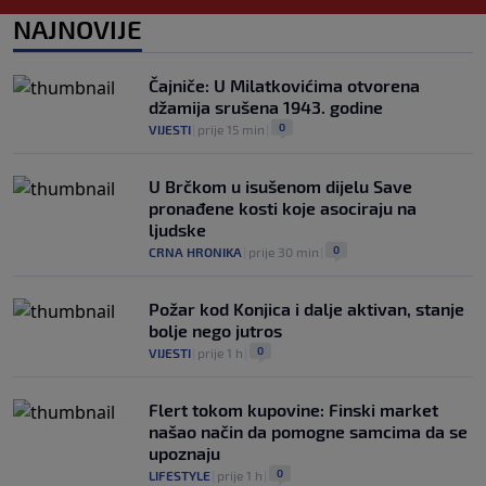
0
NOGOMET
|
prije 7 h
|
NAJNOVIJE
Dalić će postati najskuplji hrvatski
trener u historiji i jedan od najplaćenijih
Čajniče: U Milatkovićima otvorena
selektora svijeta
džamija srušena 1943. godine
0
NOGOMET
|
prije 8 h
|
0
VIJESTI
|
prije 15 min
|
U Brčkom u isušenom dijelu Save
pronađene kosti koje asociraju na
ljudske
0
CRNA HRONIKA
|
prije 30 min
|
Požar kod Konjica i dalje aktivan, stanje
bolje nego jutros
0
VIJESTI
|
prije 1 h
|
Flert tokom kupovine: Finski market
našao način da pomogne samcima da se
upoznaju
0
LIFESTYLE
|
prije 1 h
|