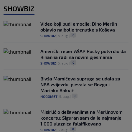
SHOWBIZ
Video koji budi emocije: Dino Merlin
objavio najbolje trenutke s Koševa
0
SHOWBIZ
|
6. aug.
|
Američki reper A$AP Rocky potvrdio da
Rihanna radi na novim pjesmama
0
SHOWBIZ
|
6. aug.
|
Bivša Mamićeva supruga se udala za
NBA zvijezdu, pjevala se Rozga i
Marinko Rokvić
0
NOGOMET
|
5. aug.
|
Misirlić o dešavanjima na Merlinovom
koncertu: Siguran sam da je najmanje
1.000 ulaznica falsifikovano
0
SHOWBIZ
|
5. aug.
|