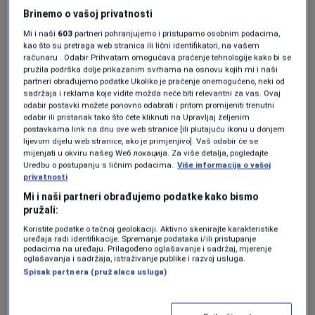
odgodila kanadsku historiju i
Brinemo o vašoj privatnosti
pokazala karakter na Mundijalu
Mi i naši
603
partneri pohranjujemo i pristupamo osobnim podacima,
NOGOMET
|
12. jun.
kao što su pretraga web stranica ili lični identifikatori, na vašem
Nikola Katić je odigrao brutalan meč
računaru . Odabir Prihvatam omogućava praćenje tehnologije kako bi se
na otvaranju Mundijala, brojke sve
pružila podrška dolje prikazanim svrhama na osnovu kojih mi i naši
partneri obrađujemo podatke Ukoliko je praćenje onemogućeno, neki od
govore!
sadržaja i reklama koje vidite možda neće biti relevantni za vas. Ovaj
NOGOMET
|
12. jun.
odabir postavki možete ponovno odabrati i pritom promijeniti trenutni
odabir ili pristanak tako što ćete kliknuti na Upravljaj željenim
postavkama link na dnu ove web stranice [ili plutajuću ikonu u donjem
Iako je domaća selekcija imala više loptu u
lijevom dijelu web stranice, ako je primjenjivo]. Vaš odabir će se
mijenjati u okviru našeg Wеб локација. Za više detalja, pogledajte
svom posjedu i tokom većeg dijela susreta
Uredbu o postupanju s ličnim podacima.
Više informacija o vašoj
privatnosti
vršila pritisak, brojni nogometni stručnjaci
Mi i naši partneri obrađujemo podatke kako bismo
istakli su kako je upravo organizovana i
pružali:
požrtvovana igra Bosne i Hercegovine
Koristite podatke o tačnoj geolokaciji. Aktivno skenirajte karakteristike
uređaja radi identifikacije. Spremanje podataka i/ili pristupanje
podacima na uređaju. Prilagođeno oglašavanje i sadržaj, mjerenje
obilježila duel na BMO Fieldu.
oglašavanja i sadržaja, istraživanje publike i razvoj usluga.
Spisak partnera (pružalaca usluga)
Edgar impresioniran