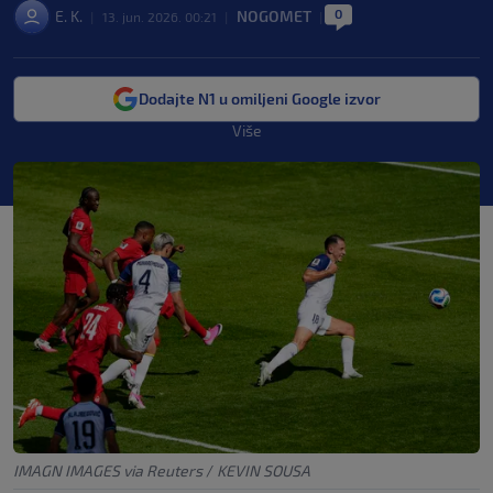
0
E. K.
NOGOMET
|
13. jun. 2026. 00:21
|
|
Dodajte N1 u omiljeni Google izvor
Više
IMAGN IMAGES via Reuters
/
KEVIN SOUSA