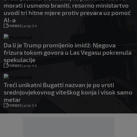
morati i usmeno braniti, resorno ministartvo
uvodi tri hitne mjere protiv prevara uz pomoć
AI-a
FORBES
|
prije 3 h
Da li je Trump promijenio imidž: Njegova
frizura tokom govora u Las Vegasu pokrenula
spekulacije
FORBES
|
prije 4 h
Treći unikatni Bugatti nazvan je po vrsti
srednjovjekovnog viteškog konja i visok samo
metar
FORBES
|
prije 3 h