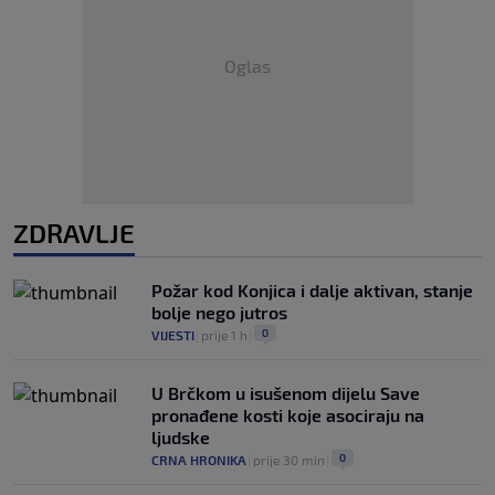
Oglas
ZDRAVLJE
Požar kod Konjica i dalje aktivan, stanje
bolje nego jutros
0
VIJESTI
|
prije 1 h
|
U Brčkom u isušenom dijelu Save
pronađene kosti koje asociraju na
ljudske
0
CRNA HRONIKA
|
prije 30 min
|