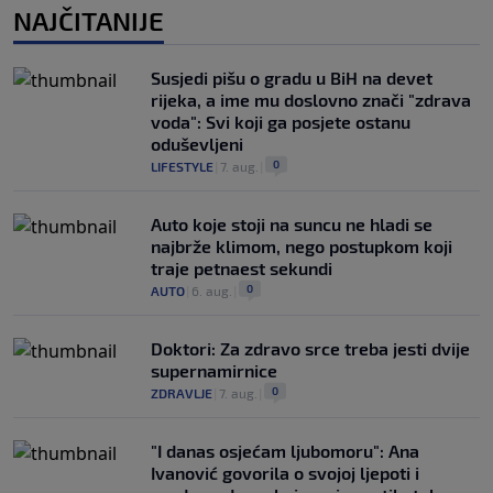
NAJČITANIJE
Susjedi pišu o gradu u BiH na devet
rijeka, a ime mu doslovno znači "zdrava
voda": Svi koji ga posjete ostanu
oduševljeni
0
LIFESTYLE
|
7. aug.
|
Auto koje stoji na suncu ne hladi se
najbrže klimom, nego postupkom koji
traje petnaest sekundi
0
AUTO
|
6. aug.
|
Doktori: Za zdravo srce treba jesti dvije
supernamirnice
0
ZDRAVLJE
|
7. aug.
|
"I danas osjećam ljubomoru": Ana
Ivanović govorila o svojoj ljepoti i