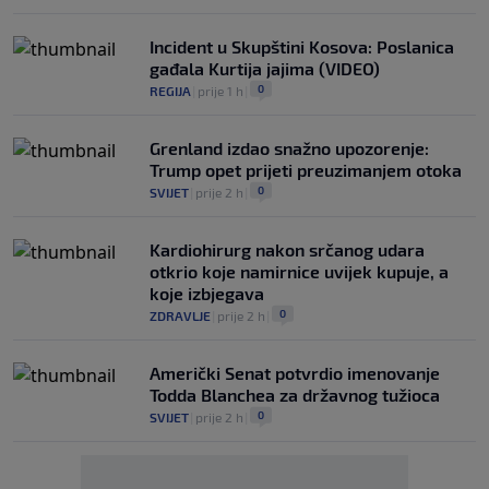
Incident u Skupštini Kosova: Poslanica
gađala Kurtija jajima (VIDEO)
0
REGIJA
|
prije 1 h
|
Grenland izdao snažno upozorenje:
Trump opet prijeti preuzimanjem otoka
0
SVIJET
|
prije 2 h
|
Kardiohirurg nakon srčanog udara
otkrio koje namirnice uvijek kupuje, a
koje izbjegava
0
ZDRAVLJE
|
prije 2 h
|
Američki Senat potvrdio imenovanje
Todda Blanchea za državnog tužioca
0
SVIJET
|
prije 2 h
|