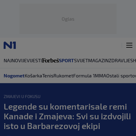
Oglas
NAJNOVIJE
VIJESTI
SPORT
SVIJET
MAGAZIN
ZDRAVLJE
S
Nogomet
Košarka
Tenis
Rukomet
Formula 1
MMA
Ostali sporto
ZMAJEVI U FOKUSU
Legende su komentarisale remi
Kanade i Zmajeva: Svi su izdvojili
isto u Barbarezovoj ekipi