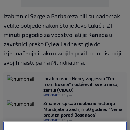
Izabranici Sergeja Barbareza bili su nadomak
velike pobjede nakon što je Jovo Lukić u 21.
minuti pogodio za vodstvo, ali je Kanada u
završnici preko Cylea Larina stigla do
izjednačenja i tako osvojila prvi bod u historiji
svojih nastupa na Mundijalima.
Ibrahimović i Henry zapjevali "I'm
from Bosnia" i oduševili sve u našoj
zemlji (VIDEO)
NOGOMET
|
12. jun.
Zmajevi ispisali neobičnu historiju
Mundijala u zadnjih 60 godina: "Nema
prolaza pored Bosanaca"
NOGOMET
|
12. jun.
Svjetski mediji hvale Zmajeve: BiH