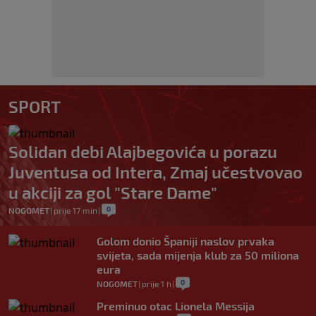
SPORT
Solidan debi Alajbegovića u porazu
Juventusa od Intera, Zmaj učestvovao
u akciji za gol "Stare Dame"
0
NOGOMET
|
prije 17 min
|
Golom donio Španiji naslov prvaka
svijeta, sada mijenja klub za 50 miliona
eura
0
NOGOMET
|
prije 1 h
|
Preminuo otac Lionela Messija