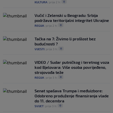
0
KULTURA
|
prije 2 h
|
Vučić i Zelenski u Beogradu: Srbija
podržava teritorijalni integritet Ukrajine
0
REGIJA
|
prije 2 h
|
Tačka na 7: Živimo li prošlost bez
budućnosti ?
0
VIJESTI
|
prije 3 h
|
VIDEO / Sudar putničkog i teretnog voza
kod Bjelovara: Više osoba povrijeđeno,
strojovođa teže
0
REGIJA
|
prije 3 h
|
Senat spašava Trumpa i međuizbore:
Odobreno produženje finansiranja vlade
do 11. decembra
0
SVIJET
|
prije 3 h
|