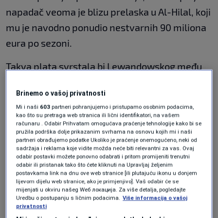
napadač veoma je blizu prelaska u Al-Hilal, koji
mu je navodno ponudio nestvarnih 90 miliona
eura po sezoni.
Takva plata svrstala bi Lewandowskog među
najplaćenije fudbalere na svijetu, odmah iza
Brinemo o vašoj privatnosti
zvijezda poput Cristiana Ronalda, Lionela
Mi i naši
603
partneri pohranjujemo i pristupamo osobnim podacima,
Messija i Karima Benzeme.
kao što su pretraga web stranica ili lični identifikatori, na vašem
računaru . Odabir Prihvatam omogućava praćenje tehnologije kako bi se
pružila podrška dolje prikazanim svrhama na osnovu kojih mi i naši
Lewandowskom na kraju sezone ističe ugovor
partneri obrađujemo podatke Ukoliko je praćenje onemogućeno, neki od
sadržaja i reklama koje vidite možda neće biti relevantni za vas. Ovaj
s Barcelonom, a sve više se govori da
odabir postavki možete ponovno odabrati i pritom promijeniti trenutni
odabir ili pristanak tako što ćete kliknuti na Upravljaj željenim
katalonski klub neće ponuditi produženje
postavkama link na dnu ove web stranice [ili plutajuću ikonu u donjem
saradnje. Iako su se ranije spominjali mogući
lijevom dijelu web stranice, ako je primjenjivo]. Vaš odabir će se
mijenjati u okviru našeg Wеб локација. Za više detalja, pogledajte
ostanci u Evropi, finansijska moć Saudijaca
Uredbu o postupanju s ličnim podacima.
Više informacija o vašoj
privatnosti
potpuno je promijenila situaciju.