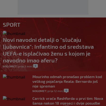
SPORT
Novi navodni detalji o "slučaju
ljubavnica": Infantino od sredstava
UEFA-e isplaćivao ženu s kojom je
navodno imao aferu?
0
NOGOMET
|
prije 3 min
|
Mourinho odmah pronašao problem kod
velikog pojačanja Reala: Bernardo još
nije spreman
0
NOGOMET
|
prije 12 min
|
Carrick vraća Rashforda u prvi tim: Nova
šansa nakon 18 mjeseci i dvije posudbe