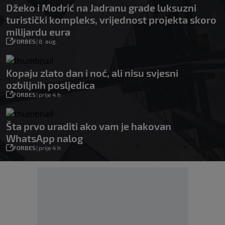
Džeko i Modrić na Jadranu grade luksuzni
turistički kompleks, vrijednost projekta skoro
milijardu eura
FORBES
|
8. aug.
Kopaju zlato dan i noć, ali nisu svjesni
ozbiljnih posljedica
FORBES
|
prije 4 h
Šta prvo uraditi ako vam je hakovan
WhatsApp nalog
FORBES
|
prije 4 h