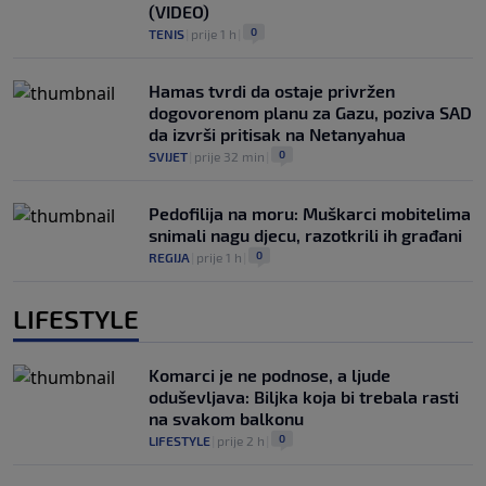
(VIDEO)
0
TENIS
|
prije 1 h
|
Hamas tvrdi da ostaje privržen
dogovorenom planu za Gazu, poziva SAD
da izvrši pritisak na Netanyahua
0
SVIJET
|
prije 32 min
|
Pedofilija na moru: Muškarci mobitelima
snimali nagu djecu, razotkrili ih građani
0
REGIJA
|
prije 1 h
|
LIFESTYLE
Komarci je ne podnose, a ljude
oduševljava: Biljka koja bi trebala rasti
na svakom balkonu
0
LIFESTYLE
|
prije 2 h
|