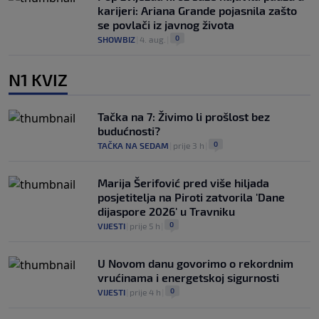
karijeri: Ariana Grande pojasnila zašto
se povlači iz javnog života
0
SHOWBIZ
|
4. aug.
|
N1 KVIZ
Tačka na 7: Živimo li prošlost bez
budućnosti?
0
TAČKA NA SEDAM
|
prije 3 h
|
Marija Šerifović pred više hiljada
posjetitelja na Piroti zatvorila 'Dane
dijaspore 2026' u Travniku
0
VIJESTI
|
prije 5 h
|
U Novom danu govorimo o rekordnim
vrućinama i energetskoj sigurnosti
0
VIJESTI
|
prije 4 h
|