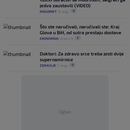
jedva zaustavili (VIDEO)
0
NOGOMET
|
8. aug.
|
Što ste naručivali, naručivali ste: Kraj
Glova u BiH, od sutra prestaju dostave
0
EKONOMIJA
|
prije 2 h
|
Doktori: Za zdravo srce treba jesti dvije
supernamirnice
0
ZDRAVLJE
|
7. aug.
|
Oglas