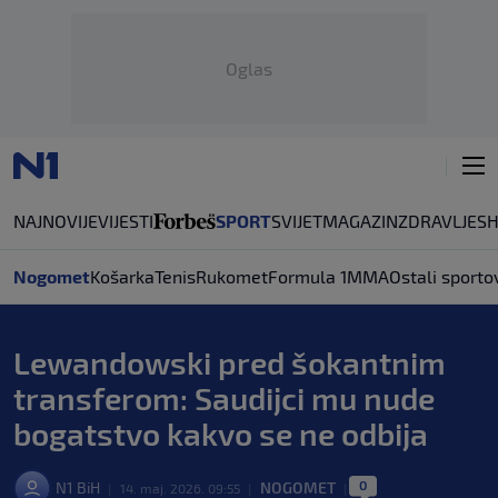
Oglas
NAJNOVIJE
VIJESTI
SPORT
SVIJET
MAGAZIN
ZDRAVLJE
S
Nogomet
Košarka
Tenis
Rukomet
Formula 1
MMA
Ostali sporto
Lewandowski pred šokantnim
transferom: Saudijci mu nude
bogatstvo kakvo se ne odbija
0
N1 BiH
NOGOMET
|
14. maj. 2026. 09:55
|
|