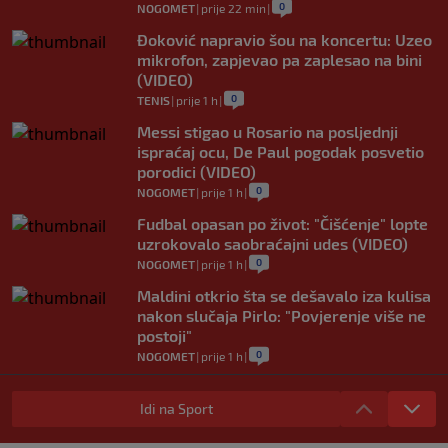
0
NOGOMET
|
prije 22 min
|
Đoković napravio šou na koncertu: Uzeo
mikrofon, zapjevao pa zaplesao na bini
(VIDEO)
0
TENIS
|
prije 1 h
|
Messi stigao u Rosario na posljednji
ispraćaj ocu, De Paul pogodak posvetio
porodici (VIDEO)
0
NOGOMET
|
prije 1 h
|
Fudbal opasan po život: "Čišćenje" lopte
uzrokovalo saobraćajni udes (VIDEO)
0
NOGOMET
|
prije 1 h
|
Maldini otkrio šta se dešavalo iza kulisa
nakon slučaja Pirlo: "Povjerenje više ne
postoji"
0
NOGOMET
|
prije 1 h
|
FIFA stala u odbranu Infantina: "U toku je
organizovani pokušaj njegovog rušenja"
Idi na Sport
0
NOGOMET
|
prije 1 h
|