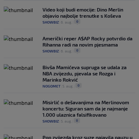
Video koji budi emocije: Dino Merlin
objavio najbolje trenutke s Koševa
0
SHOWBIZ
|
6. aug.
|
Američki reper A$AP Rocky potvrdio da
Rihanna radi na novim pjesmama
0
SHOWBIZ
|
6. aug.
|
Bivša Mamićeva supruga se udala za
NBA zvijezdu, pjevala se Rozga i
Marinko Rokvić
0
NOGOMET
|
5. aug.
|
Misirlić o dešavanjima na Merlinovom
koncertu: Siguran sam da je najmanje
1.000 ulaznica falsifikovano
0
SHOWBIZ
|
5. aug.
|
Pop zvijezda kroz suze najavila pauzu u