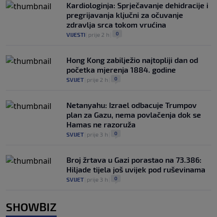
Kardiologinja: Sprječavanje dehidracije i
pregrijavanja ključni za očuvanje
zdravlja srca tokom vrućina
0
VIJESTI
|
prije 2 h
|
Hong Kong zabilježio najtopliji dan od
početka mjerenja 1884. godine
0
SVIJET
|
prije 2 h
|
Netanyahu: Izrael odbacuje Trumpov
plan za Gazu, nema povlačenja dok se
Hamas ne razoruža
0
SVIJET
|
prije 3 h
|
Broj žrtava u Gazi porastao na 73.386:
Hiljade tijela još uvijek pod ruševinama
0
SVIJET
|
prije 3 h
|
SHOWBIZ