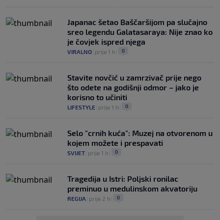
Japanac šetao Baščaršijom pa slučajno
sreo legendu Galatasaraya: Nije znao ko
je čovjek ispred njega
0
VIRALNO
|
prije 1 h
|
Stavite novčić u zamrzivač prije nego
što odete na godišnji odmor – jako je
korisno to učiniti
0
LIFESTYLE
|
prije 1 h
|
Selo "crnih kuća": Muzej na otvorenom u
kojem možete i prespavati
0
SVIJET
|
prije 1 h
|
Tragedija u Istri: Poljski ronilac
preminuo u medulinskom akvatoriju
0
REGIJA
|
prije 2 h
|