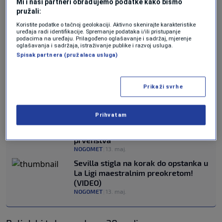
Mi i naši partneri obrađujemo podatke kako bismo
pružali:
JOŠ SPORTA:
Koristite podatke o tačnoj geolokaciji. Aktivno skenirajte karakteristike
uređaja radi identifikacije. Spremanje podataka i/ili pristupanje
podacima na uređaju. Prilagođeno oglašavanje i sadržaj, mjerenje
Novi haos na Zvezda – Vojvodina,
oglašavanja i sadržaja, istraživanje publike i razvoj usluga.
žestok sukob pored stadiona (VIDEO)
Spisak partnera (pružalaca usluga)
NOGOMET
|
13. maj.
Haos pred finale, policija morala
reagovati zbog sukoba navijača
Prikaži svrhe
(VIDEO)
NOGOMET
|
13. maj.
Prihvatam
Zvanično: Advocaat će biti najstariji
selektor u historiji Svjetskog
prvenstva
NOGOMET
|
13. maj.
Sevilla stigla na korak do opstanka u
La Ligi maestralnim preokretom!
(VIDEO)
NOGOMET
|
13. maj.