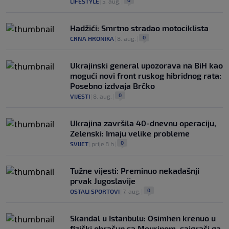
LIFESTYLE
|
5. aug.
|
Hadžići: Smrtno stradao motociklista
0
CRNA HRONIKA
|
8. aug.
|
Ukrajinski general upozorava na BiH kao
mogući novi front ruskog hibridnog rata:
Posebno izdvaja Brčko
0
VIJESTI
|
8. aug.
|
Ukrajina završila 40-dnevnu operaciju,
Zelenski: Imaju velike probleme
0
SVIJET
|
prije 8 h
|
Tužne vijesti: Preminuo nekadašnji
prvak Jugoslavije
0
OSTALI SPORTOVI
|
7. aug.
|
Skandal u Istanbulu: Osimhen krenuo u
fizički obračun sa Mourinom, saigrači ga