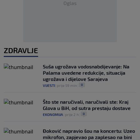
Oglas
ZDRAVLJE
Suša ugrožava vodosnabdijevanje: Na
Palama uvedene redukcije, situacija
ugrožava i dijelove Sarajeva
0
VIJESTI
|
prije 59 min
|
Što ste naručivali, naručivali ste: Kraj
Glova u BiH, od sutra prestaju dostave
0
EKONOMIJA
|
prije 2 h
|
Đoković napravio šou na koncertu: Uzeo
mikrofon, zapjevao pa zaplesao na bini