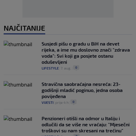
NAJČITANIJE
Susjedi pišu o gradu u BiH na devet
rijeka, a ime mu doslovno znači "zdrava
voda": Svi koji ga posjete ostanu
oduševljeni
0
LIFESTYLE
|
7. aug.
|
Stravična saobraćajna nesreća: 23-
godišnji mladić poginuo, jedna osoba
povijeđena
0
VIJESTI
|
prije 4 h
|
Penzioneri otišli na odmor u Italiju i
odlučili da se više ne vraćaju: "Mjesečni
troškovi su nam skresani na trećinu"
0