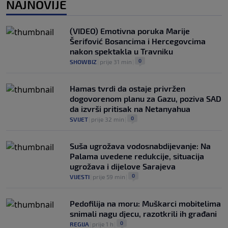
NAJNOVIJE
Zaludio društvene mreže fizičkim
izgledom, ali Okoye spušta loptu: "Ja
sam prije svega golman" (FOTO+VIDEO)
(VIDEO) Emotivna poruka Marije
0
NOGOMET
|
prije 1 h
|
Šerifović Bosancima i Hercegovcima
nakon spektakla u Travniku
0
SHOWBIZ
|
prije 31 min
|
Hamas tvrdi da ostaje privržen
dogovorenom planu za Gazu, poziva SAD
da izvrši pritisak na Netanyahua
0
SVIJET
|
prije 32 min
|
Suša ugrožava vodosnabdijevanje: Na
Palama uvedene redukcije, situacija
ugrožava i dijelove Sarajeva
0
VIJESTI
|
prije 59 min
|
Pedofilija na moru: Muškarci mobitelima
snimali nagu djecu, razotkrili ih građani
0
REGIJA
|
prije 1 h
|