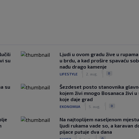
učili
Ljudi u ovom gradu žive u rupama
vi su
u brdu, a kad prošire spavaću so
nađu drago kamenje
|
|
0
LIFESTYLE
2. aug.
ma su
Šezdeset posto stanovnika glavn
kojem živi mnogo Bosanaca živi u
koje daje grad
|
|
0
EKONOMIJA
5. aug.
lje
Na najtoplijem naseljenom mjestu 
n
ljudi rukama vade so, a karavan d
pijace putuje dva dana
|
|
0
SVIJET
5. aug.