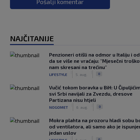
Pošalji komentar
NAJČITANIJE
Penzioneri otišli na odmor u Italiju i odl
da se više ne vraćaju: "Mjesečni troško
nam skresani na trećinu"
|
|
0
LIFESTYLE
5. aug.
Vučić tokom boravka u BiH: U Čipuljići
svi Srbi navijali za Zvezdu, dresove
Partizana nisu htjeli
|
|
0
NOGOMET
6. aug.
Mokra plahta na prozoru hladi sobu bo
od ventilatora, ali samo ako je ispunje
jedan uslov
|
|
0
LIFESTYLE
5. aug.