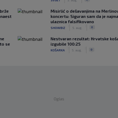
jbrže
Misirlić o dešavanjima na Merlin
tnaest
koncertu: Siguran sam da je najma
ulaznica falsifikovano
|
|
0
SHOWBIZ
5. aug.
 ne
Nestvaran rezultat: Hrvatske koš
što se
izgubile 100:25
|
|
0
KOŠARKA
5. aug.
Oglas