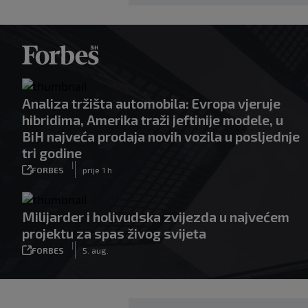
Analiza tržišta automobila: Evropa vjeruje
hibridima, Amerika traži jeftinije modele, u
BiH najveća prodaja novih vozila u posljednje
tri godine
|
FORBES
prije 1 h
Milijarder i holivudska zvijezda u najvećem
projektu za spas živog svijeta
|
FORBES
5. aug.