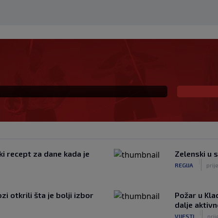
eč i Salzburgu donio
ki recept za dane kada je
Zelenski u 
|
REGIJA
prij
 otkrili šta je bolji izbor
Požar u Kla
dalje aktiv
|
VIJESTI
prij