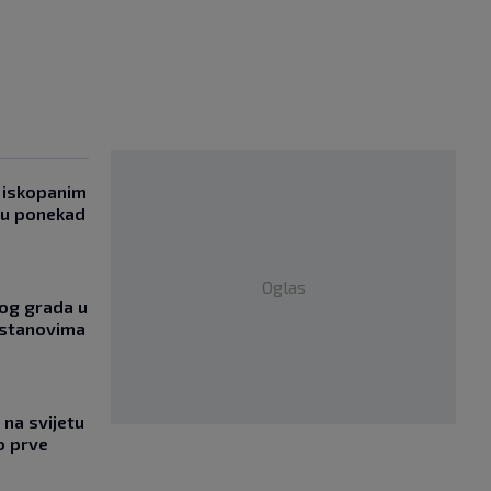
 iskopanim
bu ponekad
Oglas
og grada u
 stanovima
na svijetu
o prve