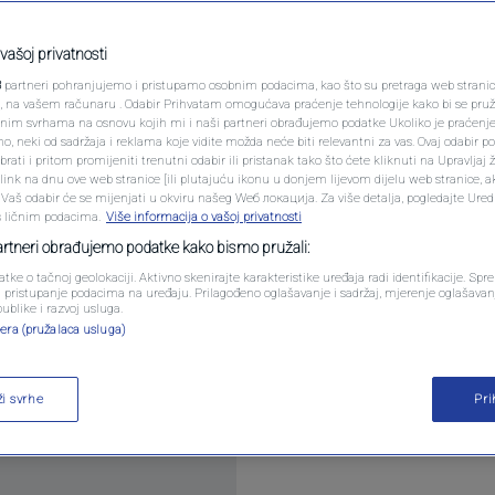
PODCAST
spomenik kojim će
N1 SPECIJAL
vašoj privatnosti
O)
3
partneri pohranjujemo i pristupamo osobnim podacima, kao što su pretraga web stranica 
FENOMENI
ri, na vašem računaru . Odabir Prihvatam omogućava praćenje tehnologije kako bi se pruž
anim svrhama na osnovu kojih mi i naši partneri obrađujemo podatke Ukoliko je praćenj
entara
 neki od sadržaja i reklama koje vidite možda neće biti relevantni za vas. Ovaj odabir p
NEISTRAŽENO
ati i pritom promijeniti trenutni odabir ili pristanak tako što ćete kliknuti na Upravljaj 
ink na dnu ove web stranice [ili plutajuću ikonu u donjem lijevom dijelu web stranice, a
VIRALNO
. Vaš odabir će se mijenjati u okviru našeg Wеб локација. Za više detalja, pogledajte Ure
s ličnim podacima.
Više informacija o vašoj privatnosti
FOTO
partneri obrađujemo podatke kako bismo pružali:
atke o tačnoj geolokaciji. Aktivno skenirajte karakteristike uređaja radi identifikacije. Sp
PROMO
li pristupanje podacima na uređaju. Prilagođeno oglašavanje i sadržaj, mjerenje oglašavanj
publike i razvoj usluga.
afije emotivnog spomenika posvećenog Diogu Joti i
era (pružalaca usluga)
VIDEO
ot 3. jula 2025. godine.
Pročitaj više
ži svrhe
Pr