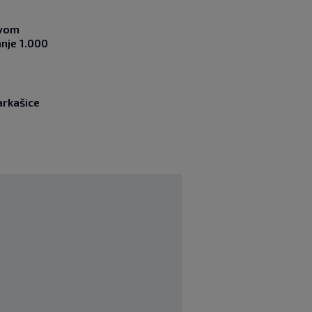
ovom
nje 1.000
arkašice