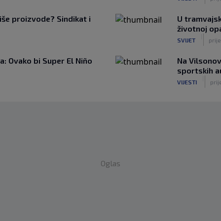
iše proizvode? Sindikat i
U tramvajsk
životnoj op
|
SVIJET
prije
: Ovako bi Super El Niño
Na Vilsonov
sportskih 
|
VIJESTI
prij
Oglas