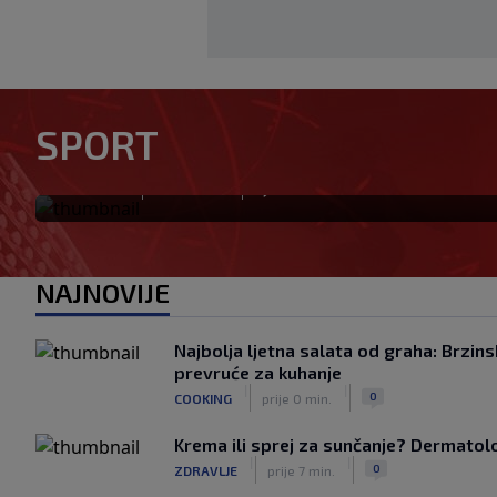
Tabaković riješio evropski m
SPORT
pobjedu (VIDEO)
|
|
0
NOGOMET
prije 0 min.
NAJNOVIJE
Najbolja ljetna salata od graha: Brzins
prevruće za kuhanje
|
|
0
COOKING
prije 0 min.
Krema ili sprej za sunčanje? Dermatolozi
|
|
0
ZDRAVLJE
prije 7 min.