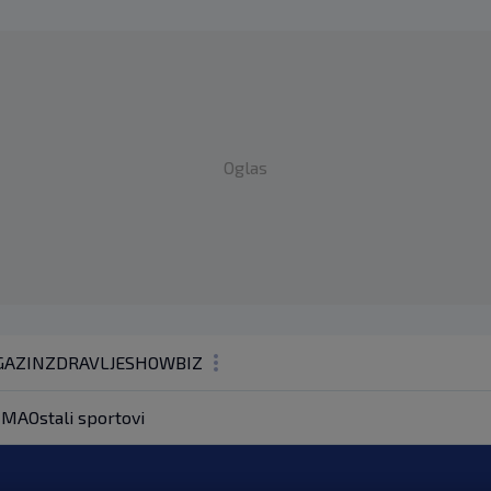
Oglas
AZIN
ZDRAVLJE
SHOWBIZ
KOLUMNE
MA
Ostali sportovi