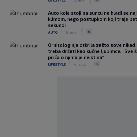
Auto koje stoji na suncu ne hladi se na
klimom, nego postupkom koji traje pe
sekundi
|
|
0
AUTO
6. aug.
Ornitologinja otkrila zašto sove nikad
treba držati kao kućne ljubimce: "Sve 
priča o njima je neistina"
|
|
0
LIFESTYLE
4. aug.