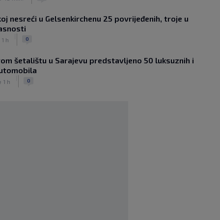
|
|
0
NOGOMET
prije 1 h
oj nesreći u Gelsenkirchenu 25 povrijeđenih, troje u
Sanjin Alihodžić protiv čečena Adama
asnosti
Tadushaeva – borba za WAKO PRO
|
titulu
0
 1 h
|
|
0
OSTALI SPORTOVI
prije 2 h
om šetalištu u Sarajevu predstavljeno 50 luksuznih i
Arsenal ostaje praznih ruku: Vinícius
automobila
Júnior i Real Madrid postigli dogovor
|
|
|
0
0
e 1 h
NOGOMET
prije 2 h
Slavni klub potresa kriza: Kultni
stadion u Italiji bit će prazan na
početku sezone, navijači objavili rat
upravi
|
|
0
NOGOMET
prije 3 h
Izvinjenje s elementima prijetnje i
„gomila slabića“ u UEFA-i
|
|
0
NOGOMET
prije 3 h