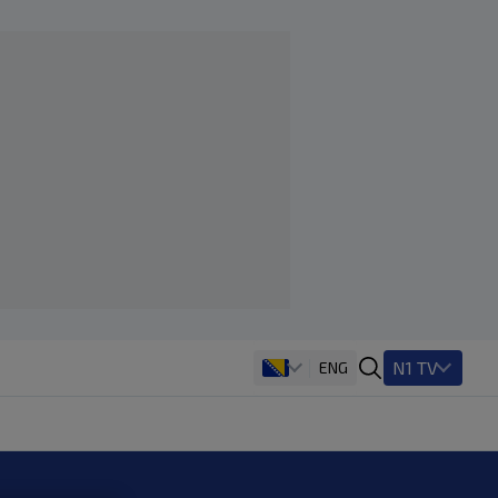
N1 TV
ENG