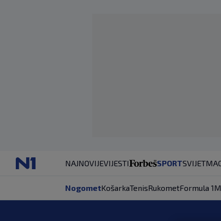
NAJNOVIJE
VIJESTI
SPORT
SVIJET
MAG
Nogomet
Košarka
Tenis
Rukomet
Formula 1
M