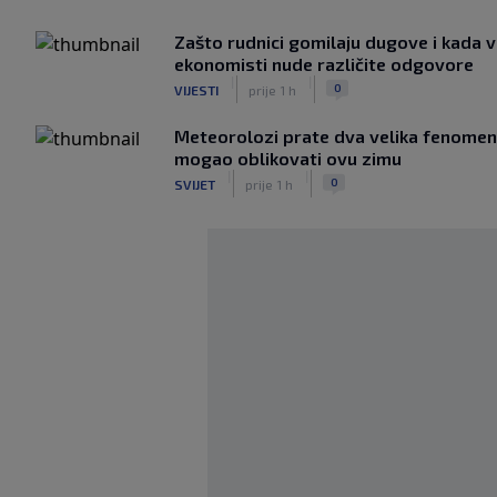
Zašto rudnici gomilaju dugove i kada v
ekonomisti nude različite odgovore
|
|
0
VIJESTI
prije 1 h
Meteorolozi prate dva velika fenomena
mogao oblikovati ovu zimu
|
|
0
SVIJET
prije 1 h