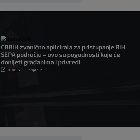
CBBiH zvanično aplicirala za pristupanje BiH
SEPA području – ovo su pogodnosti koje će
donijeti građanima i privredi
|
FORBES
prije 5 h