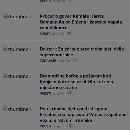
VIJESTI
|
prije 1 h
|
Procurio govor Kamale Harris:
Odmaknula od Bidena i žestoko napala
republikance
0
SVIJET
|
prije 1 h
|
Doktori: Za zdravo srce treba jesti dvije
supernamirnice
0
ZDRAVLJE
|
prije 1 h
|
Dramatična borba s požarom kod
Konjica: Vatra se približila kućama,
mještani u strahu
0
VIJESTI
|
prije 2 h
|
Dva krivična djela pod istragom:
Eksplozivna naprava u Vitezu i zapaljeno
vozilo u Novom Travniku
0
VIJESTI
|
prije 2 h
|