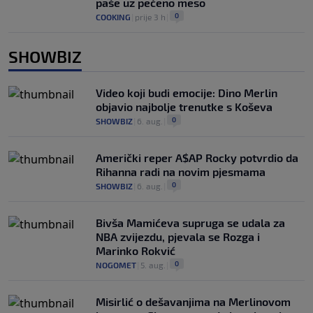
paše uz pečeno meso
0
COOKING
|
prije 3 h
|
SHOWBIZ
Video koji budi emocije: Dino Merlin
objavio najbolje trenutke s Koševa
0
SHOWBIZ
|
6. aug.
|
Američki reper A$AP Rocky potvrdio da
Rihanna radi na novim pjesmama
0
SHOWBIZ
|
6. aug.
|
Bivša Mamićeva supruga se udala za
NBA zvijezdu, pjevala se Rozga i
Marinko Rokvić
0
NOGOMET
|
5. aug.
|
Misirlić o dešavanjima na Merlinovom