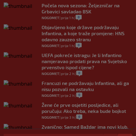
Počela nova sezona: Željezničar na
Grbavici savladao BSK
0
NOGOMET
|
prije 1 h
|
Objavljeno koje države podržavaju
Infantina, a koje traže promjene: HNS
odavno zauzeo stranu
0
NOGOMET
|
prije 1 h
|
UEFA pokreće istragu: Je li Infantino
namjeravao prodati prava na Svjetsko
prvenstvo ispod cijene?
0
NOGOMET
|
prije 2 h
|
Francuzi ne podržavaju Infantina, ali ga
nisu pozvali na ostavku
0
NOGOMET
|
prije 2 h
|
Žene će prve osjetiti posljedice, ali
poručuju: Ako treba, neka bude bojkot
0
NOGOMET
|
prije 3 h
|
Zvanično: Samed Baždar ima novi klub,
zadužio broj sa velikom "težinom"