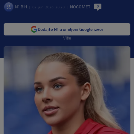
0
N1 BiH
NOGOMET
|
02. jun. 2026. 20:28
|
|
Dodajte N1 u omiljeni Google izvor
Više