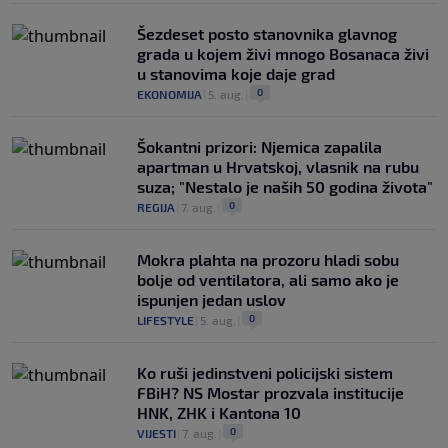
Šezdeset posto stanovnika glavnog
grada u kojem živi mnogo Bosanaca živi
u stanovima koje daje grad
0
EKONOMIJA
|
5. aug.
|
Šokantni prizori: Njemica zapalila
apartman u Hrvatskoj, vlasnik na rubu
suza; "Nestalo je naših 50 godina života"
0
REGIJA
|
7. aug.
|
Mokra plahta na prozoru hladi sobu
bolje od ventilatora, ali samo ako je
ispunjen jedan uslov
0
LIFESTYLE
|
5. aug.
|
Ko ruši jedinstveni policijski sistem
FBiH? NS Mostar prozvala institucije
HNK, ZHK i Kantona 10
0
VIJESTI
|
7. aug.
|