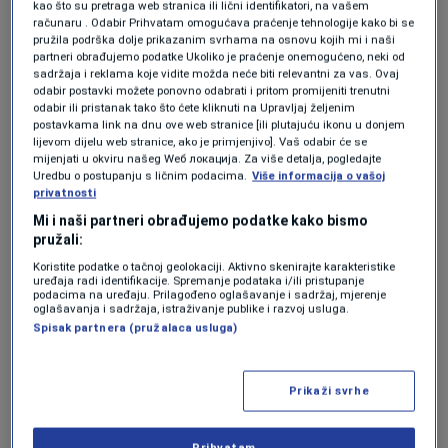
kao što su pretraga web stranica ili lični identifikatori, na vašem
računaru . Odabir Prihvatam omogućava praćenje tehnologije kako bi se
Pokazalo se da je ta odluka potpuno
pružila podrška dolje prikazanim svrhama na osnovu kojih mi i naši
partneri obrađujemo podatke Ukoliko je praćenje onemogućeno, neki od
promijenila njen život. Dok je kao fudbalerka
sadržaja i reklama koje vidite možda neće biti relevantni za vas. Ovaj
zarađivala oko
50.000 dolara godišnje
, danas,
odabir postavki možete ponovno odabrati i pritom promijeniti trenutni
odabir ili pristanak tako što ćete kliknuti na Upravljaj željenim
prema navodima britanskih medija, ostvaruje
postavkama link na dnu ove web stranice [ili plutajuću ikonu u donjem
lijevom dijelu web stranice, ako je primjenjivo]. Vaš odabir će se
prihode od približno
1,5 miliona eura godišnje
.
mijenjati u okviru našeg Wеб локација. Za više detalja, pogledajte
Uredbu o postupanju s ličnim podacima.
Više informacija o vašoj
privatnosti
ZMAJEVI I SP
Mi i naši partneri obrađujemo podatke kako bismo
pružali:
Zmajevi sletjeli u St. Louis!
Koristite podatke o tačnoj geolokaciji. Aktivno skenirajte karakteristike
NOGOMET
|
2. jun.
uređaja radi identifikacije. Spremanje podataka i/ili pristupanje
podacima na uređaju. Prilagođeno oglašavanje i sadržaj, mjerenje
BBC oduševljen Dubiozom: "I am from
oglašavanja i sadržaja, istraživanje publike i razvoj usluga.
Bosnia" mijenja Shakirinu pjesmu?
Spisak partnera (pružalaca usluga)
(AUDIO)
NOGOMET
|
2. jun.
Vjetar u leđa "Zmajeva": Ponajbolji
Prikaži svrhe
igrač Kanade (ne)će igrati protiv BiH
NOGOMET
|
2. jun.
Prihvatam