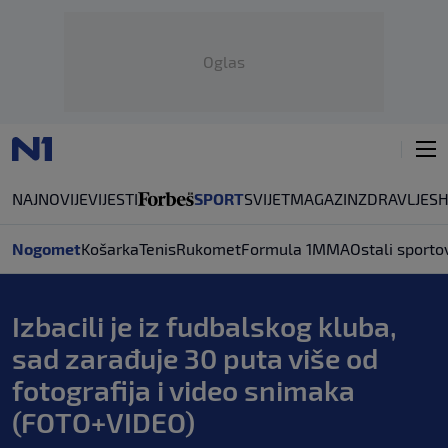
Oglas
NAJNOVIJE
VIJESTI
SPORT
SVIJET
MAGAZIN
ZDRAVLJE
S
Nogomet
Košarka
Tenis
Rukomet
Formula 1
MMA
Ostali sporto
Izbacili je iz fudbalskog kluba,
sad zarađuje 30 puta više od
fotografija i video snimaka
(FOTO+VIDEO)