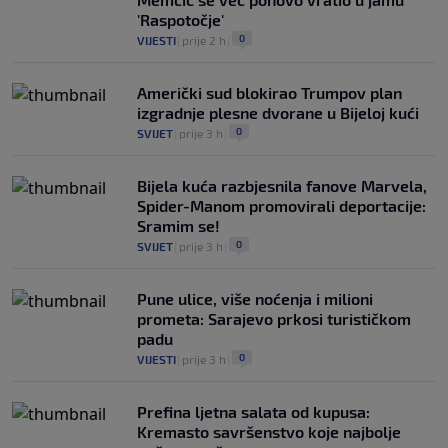
'Raspotočje'
0
VIJESTI
|
prije 2 h
|
Američki sud blokirao Trumpov plan
izgradnje plesne dvorane u Bijeloj kući
0
SVIJET
|
prije 3 h
|
Bijela kuća razbjesnila fanove Marvela,
Spider-Manom promovirali deportacije:
Sramim se!
0
SVIJET
|
prije 3 h
|
Pune ulice, više noćenja i milioni
prometa: Sarajevo prkosi turističkom
padu
0
VIJESTI
|
prije 3 h
|
Prefina ljetna salata od kupusa:
Kremasto savršenstvo koje najbolje