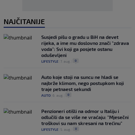
NAJČITANIJE
Susjedi pišu o gradu u BiH na devet
rijeka, a ime mu doslovno znači "zdrava
voda": Svi koji ga posjete ostanu
oduševljeni
0
LIFESTYLE
|
7. aug.
|
Auto koje stoji na suncu ne hladi se
najbrže klimom, nego postupkom koji
traje petnaest sekundi
0
AUTO
|
6. aug.
|
Penzioneri otišli na odmor u Italiju i
odlučili da se više ne vraćaju: "Mjesečni
troškovi su nam skresani na trećinu"
0
LIFESTYLE
|
5. aug.
|