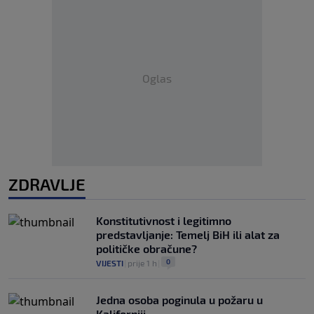
Oglas
ZDRAVLJE
Konstitutivnost i legitimno
predstavljanje: Temelj BiH ili alat za
političke obračune?
0
VIJESTI
|
prije 1 h
|
Jedna osoba poginula u požaru u
Kaliforniji