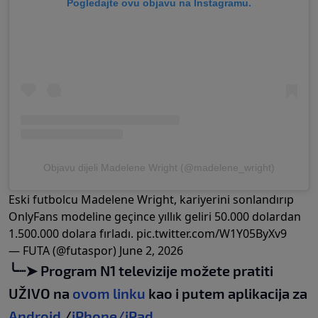
Pogledajte ovu objavu na Instagramu.
Objavu dijeli Madelene Wright (@madelene_wright)
Eski futbolcu Madelene Wright, kariyerini sonlandırıp
OnlyFans modeline geçince yıllık geliri 50.000 dolardan
1.500.000 dolara fırladı.
pic.twitter.com/W1Y05ByXv9
— FUTA (@futaspor)
June 2, 2026
╰┈➤ Program N1 televizije možete pratiti
UŽIVO na
ovom linku
kao i putem aplikacija za
Android
/
iPhone/iPad