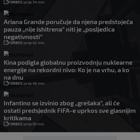
FORBES
|
prije 34 min.
Ariana Grande poručuje da njena predstojeća
pauza „nije ishitrena“ niti je „posljedica
negativnosti“
FORBES
|
prije 42 min.
Kina podigla globalnu proizvodnju nuklearne
energije na rekordni nivo: Ko je na vrhu, a ko
na dnu
FORBES
|
prije 46 min.
Infantino se izvinio zbog „grešaka“, ali će
ostati predsjednik FIFA-e uprkos sve glasnijim
kritikama
FORBES
|
prije 50 min.