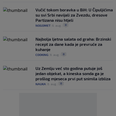
Vučić tokom boravka u BiH: U Čipuljićima
su svi Srbi navijali za Zvezdu, dresove
Partizana nisu htjeli
0
NOGOMET
|
6. aug.
|
Najbolja ljetna salata od graha: Brzinski
recept za dane kada je prevruće za
kuhanje
0
COOKING
|
6. aug.
|
Uz Zemlju već sto godina putuje još
jedan objekat, a kineska sonda ga je
prošlog mjeseca prvi put snimila izbliza
0
NAUKA
|
6. aug.
|