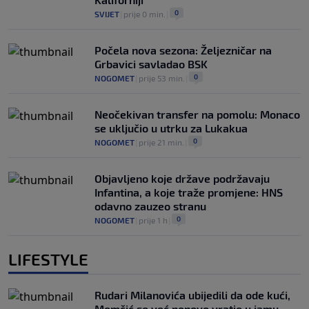
0
SVIJET
|
prije 0 min.
|
Počela nova sezona: Željezničar na
Grbavici savladao BSK
0
NOGOMET
|
prije 53 min.
|
Neočekivan transfer na pomolu: Monaco
se uključio u utrku za Lukakua
0
NOGOMET
|
prije 21 min.
|
Objavljeno koje države podržavaju
Infantina, a koje traže promjene: HNS
odavno zauzeo stranu
0
NOGOMET
|
prije 1 h
|
LIFESTYLE
Rudari Milanovića ubijedili da ode kući,
Memčić se već ponovo vratio u jamu