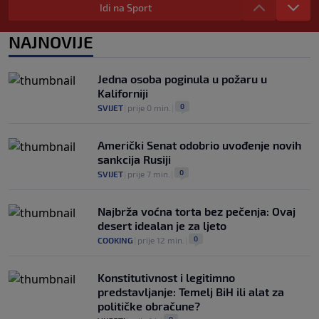
Idi na Sport
0
NOGOMET
|
prije 5 h
|
Prije nekoliko godina zaludjela je
NAJNOVIJE
internet, a onda nestala iz javnosti: Svi
se pitaju gdje je i šta radi (VIDEO)
0
OSTALI SPORTOVI
|
prije 5 h
|
Jedna osoba poginula u požaru u
Kaliforniji
0
SVIJET
|
prije 0 min.
|
Američki Senat odobrio uvođenje novih
sankcija Rusiji
0
SVIJET
|
prije 7 min.
|
Najbrža voćna torta bez pečenja: Ovaj
desert idealan je za ljeto
0
COOKING
|
prije 12 min.
|
Konstitutivnost i legitimno
predstavljanje: Temelj BiH ili alat za
političke obračune?
0