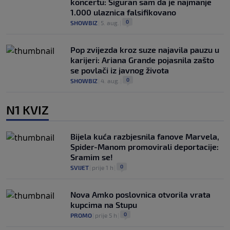
koncertu: Siguran sam da je najmanje
1.000 ulaznica falsifikovano
0
SHOWBIZ
|
5. aug.
|
Pop zvijezda kroz suze najavila pauzu u
karijeri: Ariana Grande pojasnila zašto
se povlači iz javnog života
0
SHOWBIZ
|
4. aug.
|
N1 KVIZ
Bijela kuća razbjesnila fanove Marvela,
Spider-Manom promovirali deportacije:
Sramim se!
0
SVIJET
|
prije 1 h
|
Nova Amko poslovnica otvorila vrata
kupcima na Stupu
0
PROMO
|
prije 5 h
|