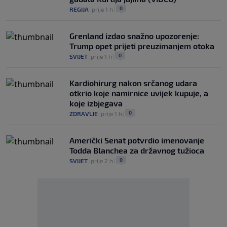
0
REGIJA
|
prije 1 h
|
Grenland izdao snažno upozorenje:
Trump opet prijeti preuzimanjem otoka
0
SVIJET
|
prije 1 h
|
Kardiohirurg nakon srčanog udara
otkrio koje namirnice uvijek kupuje, a
koje izbjegava
0
ZDRAVLJE
|
prije 1 h
|
Američki Senat potvrdio imenovanje
Todda Blanchea za državnog tužioca
0
SVIJET
|
prije 2 h
|