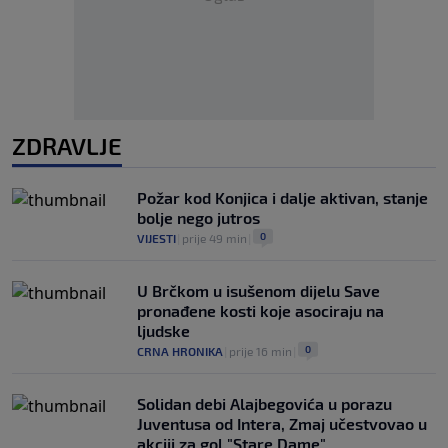
ZDRAVLJE
Požar kod Konjica i dalje aktivan, stanje
bolje nego jutros
0
VIJESTI
|
prije 49 min
|
U Brčkom u isušenom dijelu Save
pronađene kosti koje asociraju na
ljudske
0
CRNA HRONIKA
|
prije 16 min
|
Solidan debi Alajbegovića u porazu
Juventusa od Intera, Zmaj učestvovao u
akciji za gol "Stare Dame"