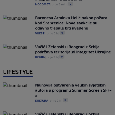
0
NOGOMET
|
prije 3 min
|
Baronesa Arminka Helić nakon požara
kod Srebrenice: Nove sankcije su
odavno trebale biti uvedene
0
VIJESTI
|
prije 3 h
|
Vučić i Zelenski u Beogradu: Srbija
podržava teritorijalni integritet Ukrajine
0
REGIJA
|
prije 2 h
|
LIFESTYLE
Najnovija ostvarenja velikih svjetskih
autora u programu Summer Screen SFF-
a
0
KULTURA
|
prije 2 h
|
Vučić i Zelenski u Beogradu: Srbija