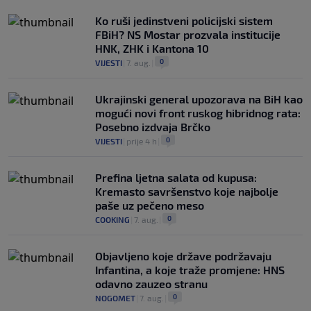
Ko ruši jedinstveni policijski sistem
FBiH? NS Mostar prozvala institucije
HNK, ZHK i Kantona 10
0
VIJESTI
|
7. aug.
|
Ukrajinski general upozorava na BiH kao
mogući novi front ruskog hibridnog rata:
Posebno izdvaja Brčko
0
VIJESTI
|
prije 4 h
|
Prefina ljetna salata od kupusa:
Kremasto savršenstvo koje najbolje
paše uz pečeno meso
0
COOKING
|
7. aug.
|
Objavljeno koje države podržavaju
Infantina, a koje traže promjene: HNS
odavno zauzeo stranu
0
NOGOMET
|
7. aug.
|