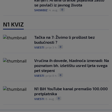
se povlači iz javnog života
0
SHOWBIZ
|
4. aug.
|
N1 KVIZ
Tačka na 7: Živimo li prošlost bez
budućnosti ?
0
VIJESTI
|
prije 3 h
|
Vrućina ih dovede, hladnoća iznenadi: Na
poznatom bh. izletištu usred ljeta svega
pet stepeni
0
VIJESTI
|
prije 8 h
|
N1 BiH YouTube kanal premašio 100.000
pretplatnika
0
VIJESTI
|
6. aug.
|