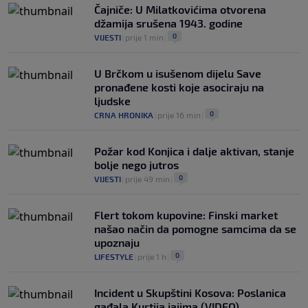
trener u historiji i jedan od najplaćenijih
Čajniče: U Milatkovićima otvorena
selektora svijeta
džamija srušena 1943. godine
0
NOGOMET
|
prije 8 h
|
0
VIJESTI
|
prije 1 min
|
U Brčkom u isušenom dijelu Save
pronađene kosti koje asociraju na
ljudske
0
CRNA HRONIKA
|
prije 16 min
|
Požar kod Konjica i dalje aktivan, stanje
bolje nego jutros
0
VIJESTI
|
prije 49 min
|
Flert tokom kupovine: Finski market
našao način da pomogne samcima da se
upoznaju
0
LIFESTYLE
|
prije 1 h
|
Incident u Skupštini Kosova: Poslanica
gađala Kurtija jajima (VIDEO)