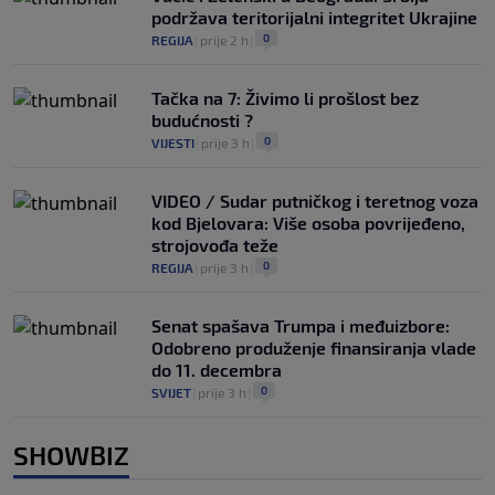
podržava teritorijalni integritet Ukrajine
0
REGIJA
|
prije 2 h
|
Tačka na 7: Živimo li prošlost bez
budućnosti ?
0
VIJESTI
|
prije 3 h
|
VIDEO / Sudar putničkog i teretnog voza
kod Bjelovara: Više osoba povrijeđeno,
strojovođa teže
0
REGIJA
|
prije 3 h
|
Senat spašava Trumpa i međuizbore:
Odobreno produženje finansiranja vlade
do 11. decembra
0
SVIJET
|
prije 3 h
|
SHOWBIZ