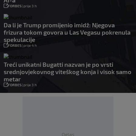
AI-a
FORBES
|
prije 3 h
Da li je Trump promijenio imidž: Njegova
frizura tokom govora u Las Vegasu pokrenula
spekulacije
FORBES
|
prije 4 h
Treći unikatni Bugatti nazvan je po vrsti
srednjovjekovnog viteškog konja i visok samo
metar
FORBES
|
prije 3 h
Oglas