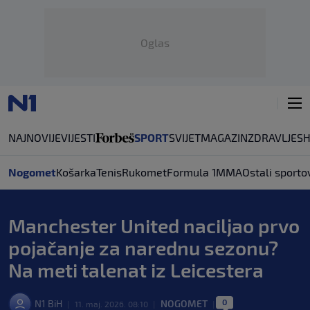
Oglas
NAJNOVIJE
VIJESTI
SPORT
SVIJET
MAGAZIN
ZDRAVLJE
S
Nogomet
Košarka
Tenis
Rukomet
Formula 1
MMA
Ostali sporto
Manchester United naciljao prvo
pojačanje za narednu sezonu?
Na meti talenat iz Leicestera
0
N1 BiH
NOGOMET
|
11. maj. 2026. 08:10
|
|