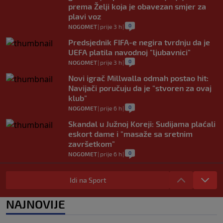
prema Želji koja je obavezan smjer za
plavi voz
0
NOGOMET
|
prije 3 h
|
Predsjednik FIFA-e negira tvrdnju da je
UEFA platila navodnoj "ljubavnici"
0
NOGOMET
|
prije 3 h
|
Novi igrač Millwalla odmah postao hit:
Navijači poručuju da je "stvoren za ovaj
klub"
0
NOGOMET
|
prije 6 h
|
Skandal u Južnoj Koreji: Sudijama plaćali
eskort dame i "masaže sa sretnim
završetkom"
0
NOGOMET
|
prije 6 h
|
Barcelona poslala prvu ponudu za
Rodrija, Manchester City traži znatno
Idi na Sport
više
0
NOGOMET
|
prije 7 h
|
NAJNOVIJE
Dalić će postati najskuplji hrvatski