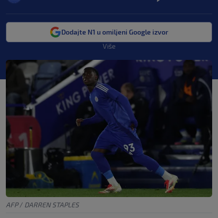
Dodajte N1 u omiljeni Google izvor
Više
AFP
/
DARREN STAPLES