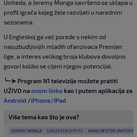
Uniteda, a Jeremy Monga savršeno se uklapa u
profil igrača kojeg žele razvijati u narednim
sezonama.
U Engleskoj ga već porede s nekim od
najuzbudljivijih mladih ofanzivaca Premijer
lige, a interes velikog broja klubova dovoljno
govori koliko se cijeni njegov potencijal.
╰┈➤ Program N1 televizije možete pratiti
UŽIVO na
ovom linku
kao i putem aplikacija za
Android
/
iPhone/iPad
Više tema kao što je ova?
JEREMY MONGA
LEICESTER CITY FC
MANCHESTER UNITED FC