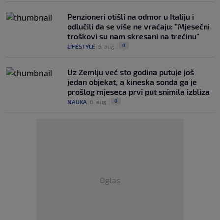
Penzioneri otišli na odmor u Italiju i
odlučili da se više ne vraćaju: "Mjesečni
troškovi su nam skresani na trećinu"
0
LIFESTYLE
|
5. aug.
|
Uz Zemlju već sto godina putuje još
jedan objekat, a kineska sonda ga je
prošlog mjeseca prvi put snimila izbliza
0
NAUKA
|
6. aug.
|
Oglas