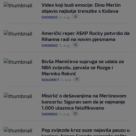
Video koji budi emocije: Dino Merlin
objavio najbolje trenutke s Koševa
0
SHOWBIZ
|
6. aug.
|
Američki reper A$AP Rocky potvrdio da
Rihanna radi na novim pjesmama
0
SHOWBIZ
|
6. aug.
|
Bivša Mamićeva supruga se udala za
NBA zvijezdu, pjevala se Rozga i
Marinko Rokvić
0
NOGOMET
|
5. aug.
|
Misirlić o dešavanjima na Merlinovom
koncertu: Siguran sam da je najmanje
1.000 ulaznica falsifikovano
0
SHOWBIZ
|
5. aug.
|
Pop zvijezda kroz suze najavila pauzu u
karijeri: Ariana Grande pojasnila zašto