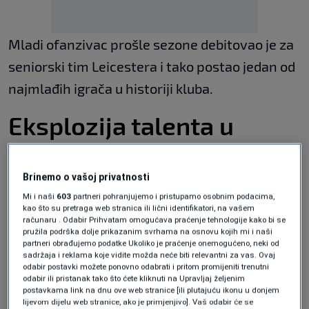
Mladi ofanzivac prošle sezone debitovao je za
seniorski tim Leicestera i tako postao jedan od
najmlađih igrača u historiji kluba.
Eksplozija talenta u
Leicesteru
Brinemo o vašoj privatnosti
Ove sezone Monga je dodatno skrenuo pažnju
Mi i naši
603
partneri pohranjujemo i pristupamo osobnim podacima,
kao što su pretraga web stranica ili lični identifikatori, na vašem
na sebe, pošto je upisao čak 30 nastupa u svim
računaru . Odabir Prihvatam omogućava praćenje tehnologije kako bi se
pružila podrška dolje prikazanim svrhama na osnovu kojih mi i naši
takmičenjima i pokazao ogroman potencijal
partneri obrađujemo podatke Ukoliko je praćenje onemogućeno, neki od
sadržaja i reklama koje vidite možda neće biti relevantni za vas. Ovaj
uprkos veoma mladim godinama.
odabir postavki možete ponovno odabrati i pritom promijeniti trenutni
odabir ili pristanak tako što ćete kliknuti na Upravljaj željenim
Njegove partije nisu prošle nezapaženo među
postavkama link na dnu ove web stranice [ili plutajuću ikonu u donjem
lijevom dijelu web stranice, ako je primjenjivo]. Vaš odabir će se