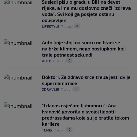
Susjedi pišu o gradu u BiH na devet
rijeka, a ime mu doslovno znači "zdrava
voda": Svi koji ga posjete ostanu
oduševljeni
0
LIFESTYLE
|
7. aug.
|
Auto koje stoji na suncu ne hladi se
najbrže klimom, nego postupkom koji
traje petnaest sekundi
0
AUTO
|
6. aug.
|
Doktori: Za zdravo srce treba jesti dvije
supernamirnice
0
ZDRAVLJE
|
7. aug.
|
"I danas osjećam ljubomoru": Ana
Ivanović govorila o svojoj ljepoti i
predrasudama koje su je pratile tokom
karijere
0
TENIS
|
7. aug.
|