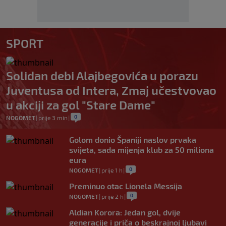
SPORT
Solidan debi Alajbegovića u porazu
Juventusa od Intera, Zmaj učestvovao
u akciji za gol "Stare Dame"
0
NOGOMET
|
prije 3 min
|
Golom donio Španiji naslov prvaka
svijeta, sada mijenja klub za 50 miliona
eura
0
NOGOMET
|
prije 1 h
|
Preminuo otac Lionela Messija
0
NOGOMET
|
prije 2 h
|
Aldian Korora: Jedan gol, dvije
generacije i priča o beskrajnoj ljubavi