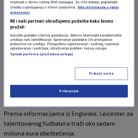
engleskim velikanima, a lokalni mediji navode
mijenjati u okviru našeg Wеб локација. Za više detalja, pogledajte
Uredbu o postupanju s ličnim podacima.
Više informacija o vašoj
da je upravo Manchester United trenutno
privatnosti
najkonkretniji u pokušaju da ga dovede na Old
Mi i naši partneri obrađujemo podatke kako bismo
pružali:
Trafford.
Koristite podatke o tačnoj geolokaciji. Aktivno skenirajte karakteristike
uređaja radi identifikacije. Spremanje podataka i/ili pristupanje
podacima na uređaju. Prilagođeno oglašavanje i sadržaj, mjerenje
Navodno su pregovori već započeli, a očekuje
oglašavanja i sadržaja, istraživanje publike i razvoj usluga.
Spisak partnera (pružalaca usluga)
se da bi posao mogao uskoro biti i zvanično
potvrđen.
Prikaži svrhe
Transfer vrijedan sedam
Prihvatam
miliona eura
Prema informacijama iz Engleske, Leicester za
talentovanog fudbalera traži oko sedam
miliona eura obeštećenja.