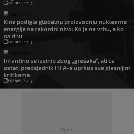
FORBES
|
7. aug.
Kina podigla globalnu proizvodnju nuklearne
energije na rekordni nivo: Ko je na vrhu, a ko
na dnu
FORBES
|
7. aug.
Infantino se izvinio zbog „grešaka“, ali će
ostati predsjednik FIFA-e uprkos sve glasnijim
kritikama
FORBES
|
7. aug.
Oglas