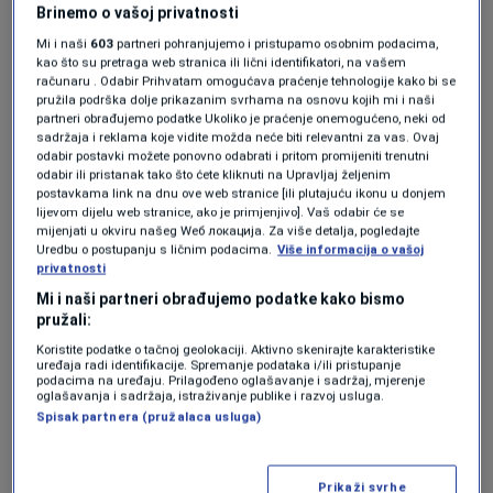
Brinemo o vašoj privatnosti
Jovo Lukić je najtraženiji nogometaš
na svijetu
Mi i naši
603
partneri pohranjujemo i pristupamo osobnim podacima,
NOGOMET
|
13. jun.
kao što su pretraga web stranica ili lični identifikatori, na vašem
računaru . Odabir Prihvatam omogućava praćenje tehnologije kako bi se
Hrvatski portali tvrde da je spriječen
pružila podrška dolje prikazanim svrhama na osnovu kojih mi i naši
sukob navijača BiH i Hrvatske, MUP
partneri obrađujemo podatke Ukoliko je praćenje onemogućeno, neki od
SBK za N1: Nije bilo incidenta
sadržaja i reklama koje vidite možda neće biti relevantni za vas. Ovaj
NOGOMET
|
13. jun.
odabir postavki možete ponovno odabrati i pritom promijeniti trenutni
odabir ili pristanak tako što ćete kliknuti na Upravljaj željenim
Inženjeri žele probiti kontinent
postavkama link na dnu ove web stranice [ili plutajuću ikonu u donjem
ogromnim kanalom od 2.400
lijevom dijelu web stranice, ako je primjenjivo]. Vaš odabir će se
kilometara kako bi doveli vodu iz
mijenjati u okviru našeg Wеб локација. Za više detalja, pogledajte
druge najveće rijeke na svijetu do
Uredbu o postupanju s ličnim podacima.
Više informacija o vašoj
umirućeg jezera
privatnosti
TEHNOLOGIJA
|
11. jun.
Mi i naši partneri obrađujemo podatke kako bismo
pružali:
Koristite podatke o tačnoj geolokaciji. Aktivno skenirajte karakteristike
Klement je ispravno odabrao prethodna tri
uređaja radi identifikacije. Spremanje podataka i/ili pristupanje
podacima na uređaju. Prilagođeno oglašavanje i sadržaj, mjerenje
pobjednika turnira -- svoju rodnu Njemačku u
oglašavanja i sadržaja, istraživanje publike i razvoj usluga.
Spisak partnera (pružalaca usluga)
Brazilu 2014. godine, Francusku u Rusiji 2018.
godine i Argentinu u Kataru prije četiri godine.
Prikaži svrhe