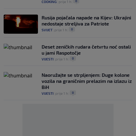
0
COOKING
|
prije 1 h
|
Rusija pojačala napade na Kijev: Ukrajini
nedostaje streljiva za Patriote
0
SVIJET
|
prije 1 h
|
Deset zeničkih rudara četvrtu noć ostali
u jami Raspotočje
0
VIJESTI
|
prije 1 h
|
Naoružajte se strpljenjem: Duge kolone
vozila na graničnim prelazim na izlazu iz
BiH
0
VIJESTI
|
prije 1 h
|