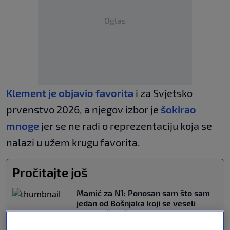
Oglas
Klement je objavio favorita
i za Svjetsko
prvenstvo 2026, a njegov izbor je
šokirao
mnoge
jer se ne radi o reprezentaciju koja se
nalazi u užem krugu favorita.
Pročitajte još
Mamić za N1: Ponosan sam što sam
jedan od Bošnjaka koji se veseli
ovom jučerašnjem rezultatu
NOGOMET
|
13. jun.