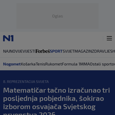
Oglas
NAJNOVIJE
VIJESTI
SPORT
SVIJET
MAGAZIN
ZDRAVLJE
S
Nogomet
Košarka
Tenis
Rukomet
Formula 1
MMA
Ostali sporto
8. REPREZENTACIJA SVIJETA
Matematičar tačno izračunao tri
posljednja pobjednika, šokirao
izborom osvajača Svjetskog
prvenstva 2026