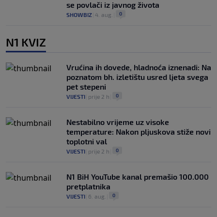
se povlači iz javnog života
0
SHOWBIZ
|
4. aug.
|
N1 KVIZ
Vrućina ih dovede, hladnoća iznenadi: Na
poznatom bh. izletištu usred ljeta svega
pet stepeni
0
VIJESTI
|
prije 2 h
|
Nestabilno vrijeme uz visoke
temperature: Nakon pljuskova stiže novi
toplotni val
0
VIJESTI
|
prije 2 h
|
N1 BiH YouTube kanal premašio 100.000
pretplatnika
0
VIJESTI
|
6. aug.
|