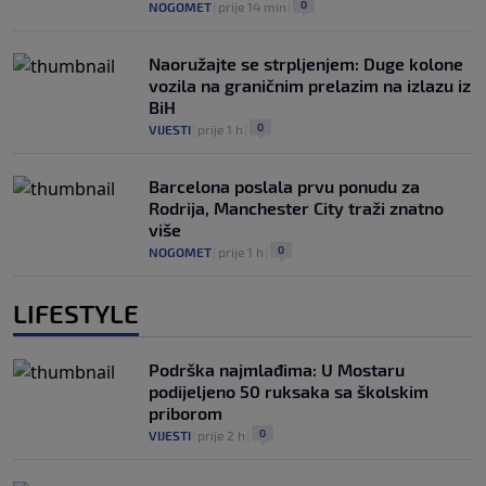
0
NOGOMET
|
prije 14 min
|
Naoružajte se strpljenjem: Duge kolone
vozila na graničnim prelazim na izlazu iz
BiH
0
VIJESTI
|
prije 1 h
|
Barcelona poslala prvu ponudu za
Rodrija, Manchester City traži znatno
više
0
NOGOMET
|
prije 1 h
|
LIFESTYLE
Podrška najmlađima: U Mostaru
podijeljeno 50 ruksaka sa školskim
priborom
0
VIJESTI
|
prije 2 h
|