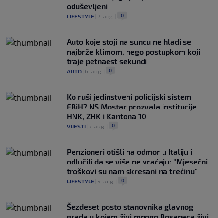
oduševljeni
0
LIFESTYLE
|
7. aug.
|
Auto koje stoji na suncu ne hladi se
najbrže klimom, nego postupkom koji
traje petnaest sekundi
0
AUTO
|
6. aug.
|
Ko ruši jedinstveni policijski sistem
FBiH? NS Mostar prozvala institucije
HNK, ZHK i Kantona 10
0
VIJESTI
|
7. aug.
|
Penzioneri otišli na odmor u Italiju i
odlučili da se više ne vraćaju: "Mjesečni
troškovi su nam skresani na trećinu"
0
LIFESTYLE
|
5. aug.
|
Šezdeset posto stanovnika glavnog
grada u kojem živi mnogo Bosanaca živi