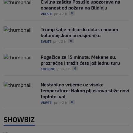
Civilna zaštita Posušje upozorava na
opasnost od požara na Blidinju
0
VIJESTI
|
prije 2 h
|
Trump šalje milijardu dolara novom
kolumbijskom predsjedniku
0
SVIJET
|
prije 2 h
|
Pogačice za 15 minuta: Mekane su,
prozračne i tražit ćete još jednu turu
0
COOKING
|
prije 2 h
|
Nestabilno vrijeme uz visoke
temperature: Nakon pljuskova stiže novi
toplotni val
0
VIJESTI
|
prije 2 h
|
SHOWBIZ