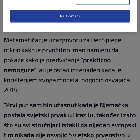
Sve krenulo od turnira u
Prihvatam
Brazilu 2014.
Matematičar je u razgovoru za Der Spiegel
otkrio kako je prvobitno imao namjeru da
pokaže kako je predviđanje
"praktično
nemoguće"
, ali je ostao iznenađen kada je,
korištenjem svoga modela, pogodio osvajača
2014.
"Prvi put sam bio užasnut kada je Njemačka
postala svjetski prvak u Brazilu, također i zato
što su svi stručnjaci istakli da nijedan evropski
tim nikada nije osvojio Svjetsko prvenstvo u