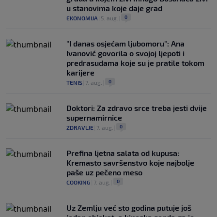
u stanovima koje daje grad
0
EKONOMIJA
|
5. aug.
|
"I danas osjećam ljubomoru": Ana
Ivanović govorila o svojoj ljepoti i
predrasudama koje su je pratile tokom
karijere
0
TENIS
|
7. aug.
|
Doktori: Za zdravo srce treba jesti dvije
supernamirnice
0
ZDRAVLJE
|
7. aug.
|
Prefina ljetna salata od kupusa:
Kremasto savršenstvo koje najbolje
paše uz pečeno meso
0
COOKING
|
7. aug.
|
Uz Zemlju već sto godina putuje još