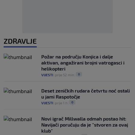
ZDRAVLJE
Požar na području Konjica i dalje
aktivan, angažirani brojni vatrogasci i
helikopteri
0
VIJESTI
|
prije 52 min
|
Deset zeničkih rudara četvrtu noć ostali
u jami Raspotočje
0
VIJESTI
|
prije 1 h
|
Novi igrač Millwalla odmah postao hit:
Navijači poručuju da je "stvoren za ovaj
klub"