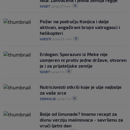
Nila: Zahvaćena i jedna zemlja regije
0
SVIJET
|
prije 37 min
|
Požar na području Konjica i dalje
aktivan, angažirani brojni vatrogasci i
helikopteri
0
VIJESTI
|
prije 52 min
|
Erdogan: Sporazum iz Meke nije
usmjeren ni protiv jedne države, otvoren
je i za prijateljske zemlje
0
SVIJET
|
prije 1 h
|
Nutricionisti otkrili koje je ulje najbolje
za vaše srce
0
ZDRAVLJE
|
prije 1 h
|
Bolje od limunade? Imamo recept za
divnu verziju malinovaca - savršenu za
vrući ljetni dan