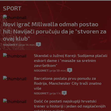
SPORT
Novi igrač Millwalla odmah postao
hit: Navijači poručuju da je "stvoren za
ovaj klub"
0
NOGOMET
|
prije 14 min
|
Skandal u Južnoj Koreji: Sudijama plaćali
eskort dame i "masaže sa sretnim
završetkom"
0
NOGOMET
|
prije 59 min
|
Barcelona poslala prvu ponudu za
Rodrija, Manchester City traži znatno
više
0
NOGOMET
|
prije 1 h
|
Dalić će postati najskuplji hrvatski
trener u historiji i jedan od najplaćenijih
selektora svijeta