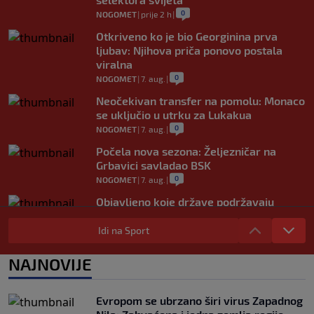
0
NOGOMET
|
prije 2 h
|
Otkriveno ko je bio Georginina prva
ljubav: Njihova priča ponovo postala
viralna
0
NOGOMET
|
7. aug.
|
Neočekivan transfer na pomolu: Monaco
se uključio u utrku za Lukakua
0
NOGOMET
|
7. aug.
|
Počela nova sezona: Željezničar na
Grbavici savladao BSK
0
NOGOMET
|
7. aug.
|
Objavljeno koje države podržavaju
Infantina, a koje traže promjene: HNS
odavno zauzeo stranu
Idi na Sport
0
NOGOMET
|
7. aug.
|
NAJNOVIJE
UEFA pokreće istragu: Je li Infantino
namjeravao prodati prava na Svjetsko
prvenstvo ispod cijene?
Evropom se ubrzano širi virus Zapadnog
0
NOGOMET
|
7. aug.
|