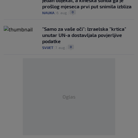
jedan objekat, a kineska sonda ga je
prošlog mjeseca prvi put snimila izbliza
0
NAUKA
|
6. aug.
|
"Samo za vaše oči": Izraelska "krtica"
unutar UN-a dostavljala povjerljive
podatke
0
SVIJET
|
7. aug.
|
Oglas