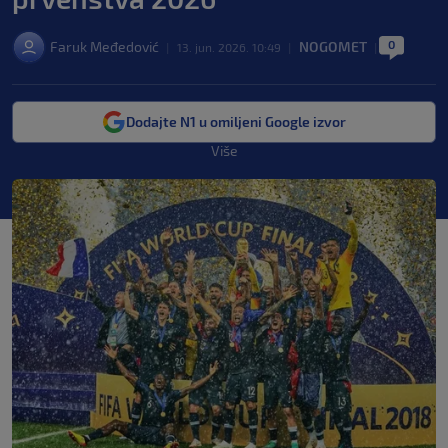
0
Faruk Međedović
NOGOMET
|
13. jun. 2026. 10:49
|
|
Dodajte N1 u omiljeni Google izvor
Više