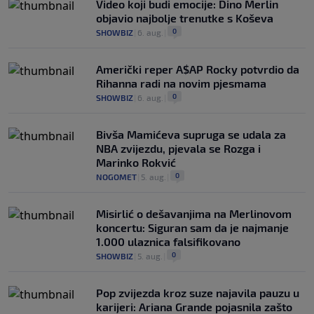
Video koji budi emocije: Dino Merlin
objavio najbolje trenutke s Koševa
0
SHOWBIZ
|
6. aug.
|
Američki reper A$AP Rocky potvrdio da
Rihanna radi na novim pjesmama
0
SHOWBIZ
|
6. aug.
|
Bivša Mamićeva supruga se udala za
NBA zvijezdu, pjevala se Rozga i
Marinko Rokvić
0
NOGOMET
|
5. aug.
|
Misirlić o dešavanjima na Merlinovom
koncertu: Siguran sam da je najmanje
1.000 ulaznica falsifikovano
0
SHOWBIZ
|
5. aug.
|
Pop zvijezda kroz suze najavila pauzu u
karijeri: Ariana Grande pojasnila zašto