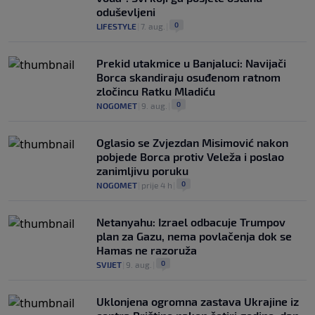
oduševljeni
0
LIFESTYLE
|
7. aug.
|
Prekid utakmice u Banjaluci: Navijači
Borca skandiraju osuđenom ratnom
zločincu Ratku Mladiću
0
NOGOMET
|
9. aug.
|
Oglasio se Zvjezdan Misimović nakon
pobjede Borca protiv Veleža i poslao
zanimljivu poruku
0
NOGOMET
|
prije 4 h
|
Netanyahu: Izrael odbacuje Trumpov
plan za Gazu, nema povlačenja dok se
Hamas ne razoruža
0
SVIJET
|
9. aug.
|
Uklonjena ogromna zastava Ukrajine iz