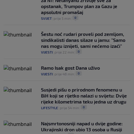
za N1: Netanyahu žrtvuje sve za
0
NOGOMET
|
prije 3 h
|
opstanak, Trumpov plan za Gazu je
apsolutni promašaj
0
SVIJET
|
prije 5 min
|
Šestu noć rudari proveli pod zemljom,
sindikalisti danas silaze u jamu: "Samo
nas mogu iznijeti, sami nećemo izaći"
0
VIJESTI
|
prije 22 min
|
Ramo Isak gost Dana uživo
0
VIJESTI
|
prije 48 min
|
Susjedi pišu o prirodnom fenomenu u
BiH koji se rijetko nalazi u svijetu: Dvije
rijeke kilometrima teku jedna uz drugu
0
LIFESTYLE
|
prije 54 min
|
Najsmrtonosniji napad u dvije godine:
Ukrajinski dron ubio 13 osoba u Rusiji