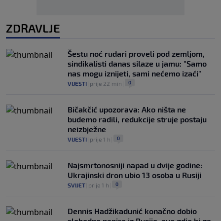
ZDRAVLJE
Šestu noć rudari proveli pod zemljom,
sindikalisti danas silaze u jamu: "Samo
nas mogu iznijeti, sami nećemo izaći"
0
VIJESTI
|
prije 22 min
|
Bičakčić upozorava: Ako ništa ne
budemo radili, redukcije struje postaju
neizbježne
0
VIJESTI
|
prije 1 h
|
Najsmrtonosniji napad u dvije godine:
Ukrajinski dron ubio 13 osoba u Rusiji
0
SVIJET
|
prije 1 h
|
Dennis Hadžikadunić konačno dobio
slobodne papire iz Rusije, evo gdje bi ga