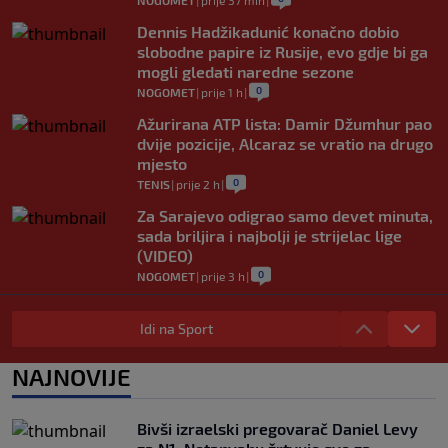
NOGOMET
|
prije 37 min
|
Dennis Hadžikadunić konačno dobio
slobodne papire iz Rusije, evo gdje bi ga
mogli gledati naredne sezone
0
NOGOMET
|
prije 1 h
|
Ažurirana ATP lista: Damir Džumhur pao
dvije pozicije, Alcaraz se vratio na drugo
mjesto
0
TENIS
|
prije 2 h
|
Za Sarajevo odigrao samo devet minuta,
sada briljira i najbolji je strijelac lige
(VIDEO)
0
NOGOMET
|
prije 3 h
|
Danas počinje Evropsko prvenstvo u
atletici: Mesud Pezer jedini predstavnik
Idi na Sport
Bosne i Hercegovine
0
OSTALI SPORTOVI
|
prije 3 h
|
NAJNOVIJE
PSG krenuo po Ardu Gülera: Turčin
navodno dao zeleno svjetlo za odlazak
Bivši izraelski pregovarač Daniel Levy
iz Real Madrida