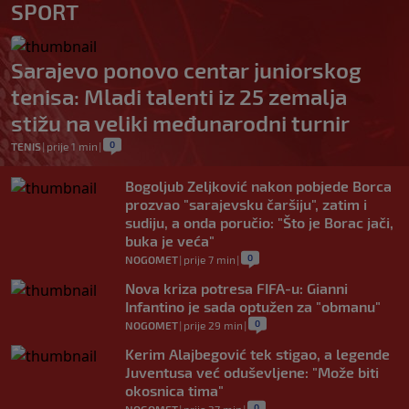
SPORT
Sarajevo ponovo centar juniorskog
tenisa: Mladi talenti iz 25 zemalja
stižu na veliki međunarodni turnir
0
TENIS
|
prije 1 min
|
Bogoljub Zeljković nakon pobjede Borca
prozvao "sarajevsku čaršiju", zatim i
sudiju, a onda poručio: "Što je Borac jači,
buka je veća"
0
NOGOMET
|
prije 7 min
|
Nova kriza potresa FIFA-u: Gianni
Infantino je sada optužen za "obmanu"
0
NOGOMET
|
prije 29 min
|
Kerim Alajbegović tek stigao, a legende
Juventusa već oduševljene: "Može biti
okosnica tima"
0