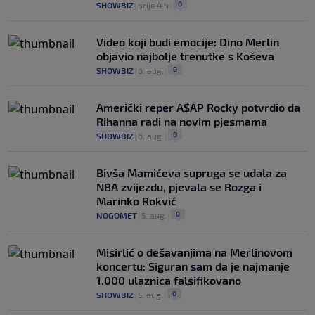
0
SHOWBIZ
|
prije 4 h
|
Video koji budi emocije: Dino Merlin
objavio najbolje trenutke s Koševa
0
SHOWBIZ
|
6. aug.
|
Američki reper A$AP Rocky potvrdio da
Rihanna radi na novim pjesmama
0
SHOWBIZ
|
6. aug.
|
Bivša Mamićeva supruga se udala za
NBA zvijezdu, pjevala se Rozga i
Marinko Rokvić
0
NOGOMET
|
5. aug.
|
Misirlić o dešavanjima na Merlinovom
koncertu: Siguran sam da je najmanje
1.000 ulaznica falsifikovano
0
SHOWBIZ
|
5. aug.
|