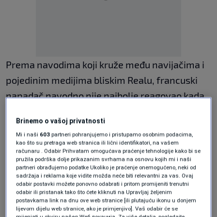
Prema navodima koji kruže među navijačima i
pojedinim medijima bliskim Realu, francuski
napadač navodno nije najbolje reagovao kada
je saznao da neće biti među starterima za
Brinemo o vašoj privatnosti
najveći derbi španskog fudbala.
Mi i naši
603
partneri pohranjujemo i pristupamo osobnim podacima,
kao što su pretraga web stranica ili lični identifikatori, na vašem
Pojavile su se tvrdnje da je Mbappe ubrzo
računaru . Odabir Prihvatam omogućava praćenje tehnologije kako bi se
pružila podrška dolje prikazanim svrhama na osnovu kojih mi i naši
nakon razgovora sa stručnim štabom napustio
partneri obrađujemo podatke Ukoliko je praćenje onemogućeno, neki od
sadržaja i reklama koje vidite možda neće biti relevantni za vas. Ovaj
trening zbog navodne nelagode i problema s
odabir postavki možete ponovno odabrati i pritom promijeniti trenutni
odabir ili pristanak tako što ćete kliknuti na Upravljaj željenim
povredom, što je dodatno podgrijalo priče o
postavkama link na dnu ove web stranice [ili plutajuću ikonu u donjem
lijevom dijelu web stranice, ako je primjenjivo]. Vaš odabir će se
nezadovoljstvu unutar svlačionice madridskog
mijenjati u okviru našeg Wеб локација. Za više detalja, pogledajte