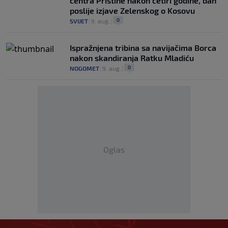
centra Prištine nakon četiri godine, dan
poslije izjave Zelenskog o Kosovu
0
SVIJET
|
9. aug.
|
Ispražnjena tribina sa navijačima Borca
nakon skandiranja Ratku Mladiću
0
NOGOMET
|
9. aug.
|
Oglas