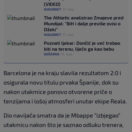
(VIDEO)
NOGOMET
|
11. maj.
The Athletic analizirao Zmajeve pred
Mundijal: “BiH i dalje previše ovisi o
Džeki”
NOGOMET
|
11. maj.
Poznati ljekar: Dončić je već trebao
biti na terenu, liječe ga kao bebu
KOŠARKA
|
11. maj.
Barcelona je na kraju slavila rezultatom 2:0 i
osigurala novu titulu prvaka Španije, dok su
nakon utakmice ponovo otvorene priče o
tenzijama i lošoj atmosferi unutar ekipe Reala.
Dio navijača smatra da je Mbappe “izbjegao”
utakmicu nakon što je saznao odluku trenera,