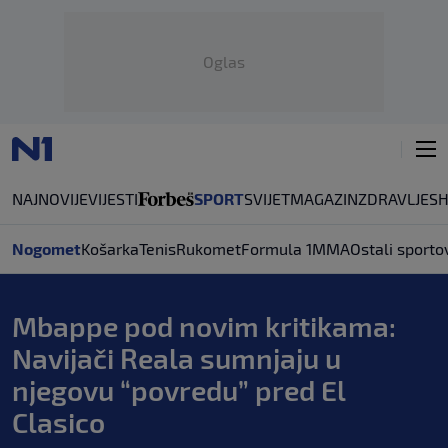
Oglas
NAJNOVIJE
VIJESTI
SPORT
SVIJET
MAGAZIN
ZDRAVLJE
S
Nogomet
Košarka
Tenis
Rukomet
Formula 1
MMA
Ostali sporto
Mbappe pod novim kritikama:
Navijači Reala sumnjaju u
njegovu “povredu” pred El
Clasico