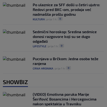
Po ulaznice za SFF došli u četiri ujutro:
Redovi pred BKC-om, prodaja već
nadmašila prošlu godinu
0
KULTURA
|
prije 1 h
|
Sedmični horoskop: Sredina sedmice
donosi razgovore koji su se dugo
odgađali
0
LIFESTYLE
|
prije 1 h
|
Pucnjava u Brčkom: Jedna osoba teže
ranjena
0
CRNA HRONIKA
|
prije 1 h
|
SHOWBIZ
(VIDEO) Emotivna poruka Marije
Šerifović Bosancima i Hercegovcima
nakon spektakla u Travniku