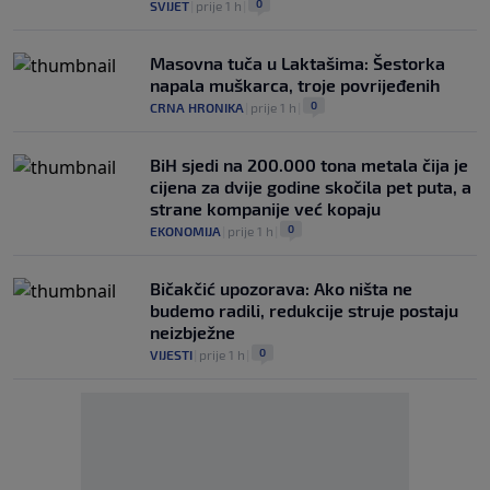
0
SVIJET
|
prije 1 h
|
Masovna tuča u Laktašima: Šestorka
napala muškarca, troje povrijeđenih
0
CRNA HRONIKA
|
prije 1 h
|
BiH sjedi na 200.000 tona metala čija je
cijena za dvije godine skočila pet puta, a
strane kompanije već kopaju
0
EKONOMIJA
|
prije 1 h
|
Bičakčić upozorava: Ako ništa ne
budemo radili, redukcije struje postaju
neizbježne
0
VIJESTI
|
prije 1 h
|