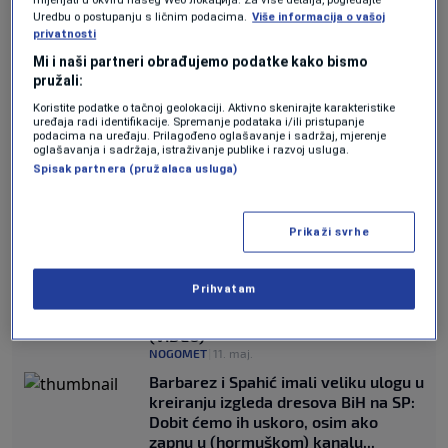
Uredbu o postupanju s ličnim podacima.
Više informacija o vašoj
kluba.
privatnosti
Mi i naši partneri obrađujemo podatke kako bismo
Ipak, iz Real Madrida nije stigla nikakva
pružali:
zvanična potvrda o sukobu ili simuliranju
Koristite podatke o tačnoj geolokaciji. Aktivno skenirajte karakteristike
uređaja radi identifikacije. Spremanje podataka i/ili pristupanje
povrede, dok se već danima spekulisalo da
podacima na uređaju. Prilagođeno oglašavanje i sadržaj, mjerenje
oglašavanja i sadržaja, istraživanje publike i razvoj usluga.
Mbappe nije u optimalnom fizičkom stanju
Spisak partnera (pružalaca usluga)
zbog problema sa zadnjom ložom i koljenom.
Prikaži svrhe
JOŠ SPORTA:
Prihvatam
Zastava Palestine vijorila se na
autobusu fudbalera Barcelone
(VIDEO)
NOGOMET
|
11. maj.
Barbarez i Spahić imali veliku ulogu u
kreiranju izgleda dresova BiH na SP:
Dobit ćemo ih uskoro, osim ako
zapnu u (hormuškom) kanalu...