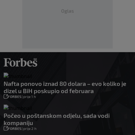
Oglas
Nafta ponovo iznad 80 dolara – evo koliko je
dizel u BiH poskupio od februara
FORBES
|
prije 1 h
Počeo u poštanskom odjelu, sada vodi
kompaniju
FORBES
|
prije 2 h