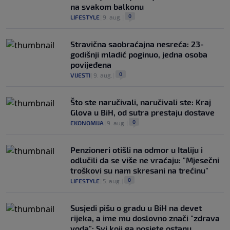
na svakom balkonu
0
LIFESTYLE
|
9. aug.
|
Stravična saobraćajna nesreća: 23-
godišnji mladić poginuo, jedna osoba
povijeđena
0
VIJESTI
|
9. aug.
|
Što ste naručivali, naručivali ste: Kraj
Glova u BiH, od sutra prestaju dostave
0
EKONOMIJA
|
9. aug.
|
Penzioneri otišli na odmor u Italiju i
odlučili da se više ne vraćaju: "Mjesečni
troškovi su nam skresani na trećinu"
0
LIFESTYLE
|
5. aug.
|
Susjedi pišu o gradu u BiH na devet
rijeka, a ime mu doslovno znači "zdrava
voda": Svi koji ga posjete ostanu