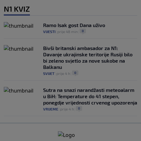
N1 KVIZ
Ramo Isak gost Dana uživo
0
VIJESTI
|
prije 48 min
|
Bivši britanski ambasador za N1:
Davanje ukrajinske teritorije Rusiji bilo
bi zeleno svjetlo za nove sukobe na
Balkanu
0
SVIJET
|
prije 4 h
|
Sutra na snazi narandžasti meteoalarm
u BiH: Temperature do 41 stepen,
ponegdje vrijednosti crvenog upozorenja
0
VRIJEME
|
prije 4 h
|