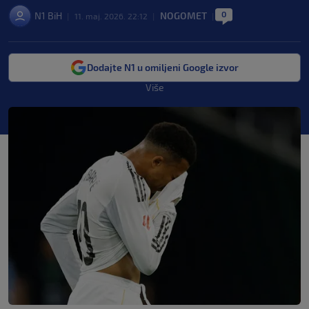
0
N1 BiH
NOGOMET
|
11. maj. 2026. 22:12
|
|
Dodajte N1 u omiljeni Google izvor
Više