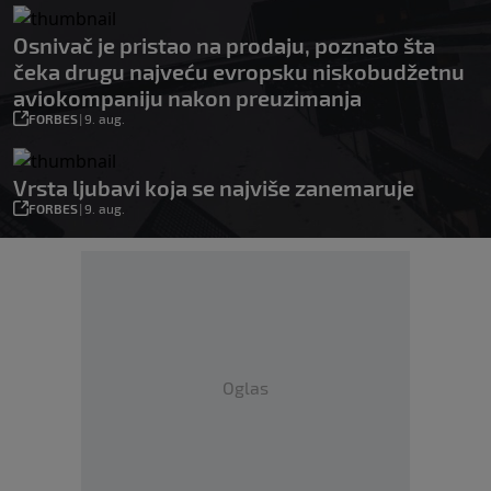
Osnivač je pristao na prodaju, poznato šta
čeka drugu najveću evropsku niskobudžetnu
aviokompaniju nakon preuzimanja
FORBES
|
9. aug.
Vrsta ljubavi koja se najviše zanemaruje
FORBES
|
9. aug.
Oglas