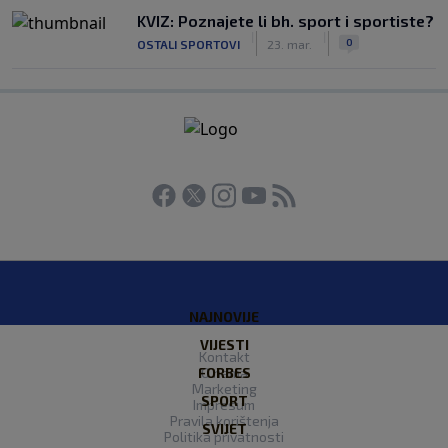
KVIZ: Poznajete li bh. sport i sportiste?
|
|
0
OSTALI SPORTOVI
23. mar.
NAJNOVIJE
VIJESTI
Kontakt
FORBES
O nama
Marketing
SPORT
Impresum
Pravila korištenja
SVIJET
Politika privatnosti