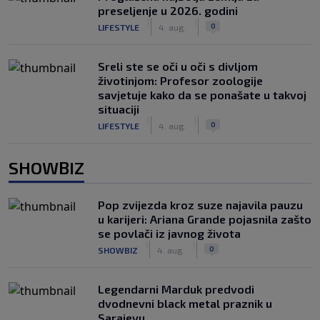
preseljenje u 2026. godini
|
|
0
LIFESTYLE
4. aug.
Sreli ste se oči u oči s divljom
životinjom: Profesor zoologije
savjetuje kako da se ponašate u takvoj
situaciji
|
|
0
LIFESTYLE
4. aug.
SHOWBIZ
Pop zvijezda kroz suze najavila pauzu
u karijeri: Ariana Grande pojasnila zašto
se povlači iz javnog života
|
|
0
SHOWBIZ
4. aug.
Legendarni Marduk predvodi
dvodnevni black metal praznik u
Sarajevu