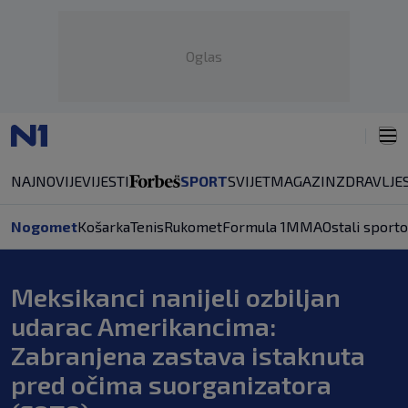
Oglas
NAJNOVIJE
VIJESTI
SPORT
SVIJET
MAGAZIN
ZDRAVLJE
Nogomet
Košarka
Tenis
Rukomet
Formula 1
MMA
Ostali sporto
Meksikanci nanijeli ozbiljan
udarac Amerikancima:
Zabranjena zastava istaknuta
pred očima suorganizatora