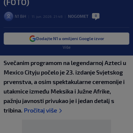
(FOTO)
0
N1 BiH
NOGOMET
|
11. jun. 2026. 21:48
|
|
Dodajte N1 u omiljeni Google izvor
Više
Svečanim programom na legendarnoj Azteci u
Mexico Cityju počelo je 23. izdanje Svjetskog
prvenstva, a osim spektakularne ceremonije i
utakmice između Meksika i Južne Afrike,
pažnju javnosti privukao je i jedan detalj s
tribina.
Pročitaj više