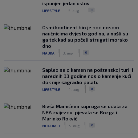
ispunjen jedan uslov
|
|
0
LIFESTYLE
5. aug.
Osmi kontinent bio je pod nosom
naučnicima dvjesto godina, a našli su
ga tek kad su počeli strugati morsko
dno
|
|
0
NAUKA
3. aug.
Saplео se o kamen na poštanskoj turi, i
narednih 33 godine nosio kamenje kući
dok nije sagradio palatu
|
|
0
LIFESTYLE
4. aug.
Bivša Mamićeva supruga se udala za
NBA zvijezdu, pjevala se Rozga i
Marinko Rokvić
|
|
0
NOGOMET
5. aug.