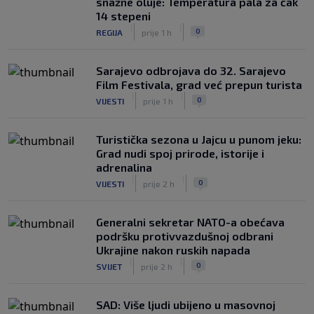
snažne oluje: Temperatura pala za čak
14 stepeni
|
|
0
REGIJA
prije 1 h
Sarajevo odbrojava do 32. Sarajevo
Film Festivala, grad već prepun turista
|
|
0
VIJESTI
prije 1 h
Turistička sezona u Jajcu u punom jeku:
Grad nudi spoj prirode, istorije i
adrenalina
|
|
0
VIJESTI
prije 2 h
Generalni sekretar NATO-a obećava
podršku protivvazdušnoj odbrani
Ukrajine nakon ruskih napada
|
|
0
SVIJET
prije 2 h
SAD: Više ljudi ubijeno u masovnoj