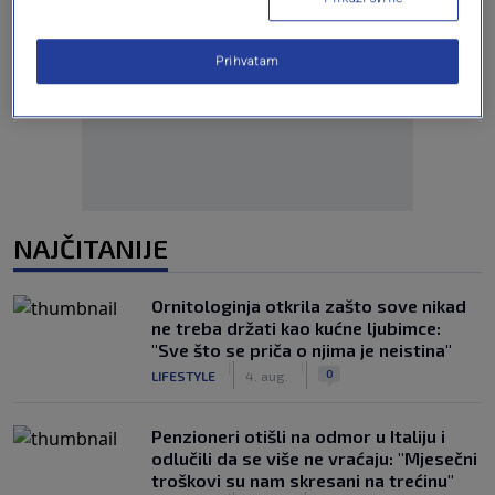
Prihvatam
Oglas
NAJČITANIJE
Ornitologinja otkrila zašto sove nikad
ne treba držati kao kućne ljubimce:
"Sve što se priča o njima je neistina"
|
|
0
LIFESTYLE
4. aug.
Penzioneri otišli na odmor u Italiju i
odlučili da se više ne vraćaju: "Mjesečni
troškovi su nam skresani na trećinu"