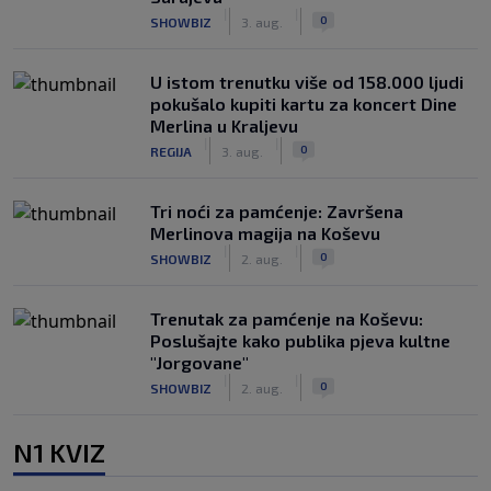
|
|
0
SHOWBIZ
3. aug.
U istom trenutku više od 158.000 ljudi
pokušalo kupiti kartu za koncert Dine
Merlina u Kraljevu
|
|
0
REGIJA
3. aug.
Tri noći za pamćenje: Završena
Merlinova magija na Koševu
|
|
0
SHOWBIZ
2. aug.
Trenutak za pamćenje na Koševu:
Poslušajte kako publika pjeva kultne
"Jorgovane"
|
|
0
SHOWBIZ
2. aug.
N1 KVIZ