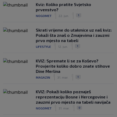
Kviz: Koliko pratite Svjetsko
prvenstvo?
|
|
1
NOGOMET
22. jun.
Skrati vrijeme do utakmice uz naš kviz:
Pokaži šta znaš o Zmajevima i zauzmi
prvo mjesto na tabeli
|
|
1
LIFESTYLE
12. jun.
KVIZ: Spremate li se za Koševo?
Provjerite koliko dobro znate stihove
Dine Merlina
|
|
1
MAGAZIN
31. mar.
KVIZ: Pokaži koliko poznaješ
reprezentaciju Bosne i Hercegovine i
zauzmi prvo mjesto na tabeli navijača
|
|
0
NOGOMET
31. mar.