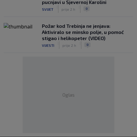
pucnjavi u Sjevernoj Karolini
|
|
0
SVIJET
prije 2 h
Požar kod Trebinja ne jenjava:
Aktiviralo se minsko polje, u pomoć
stigao i helikopeter (VIDEO)
|
|
0
VIJESTI
prije 2 h
Oglas