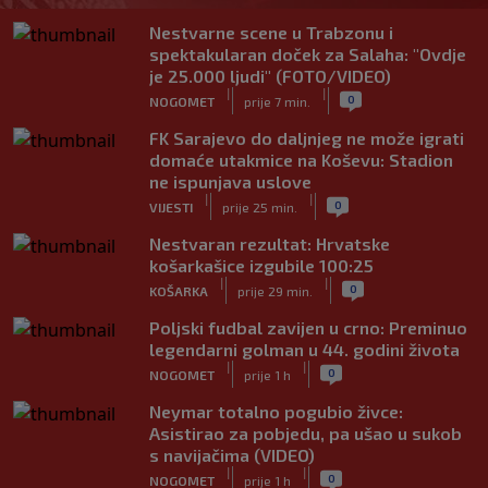
Nestvarne scene u Trabzonu i
spektakularan doček za Salaha: "Ovdje
je 25.000 ljudi" (FOTO/VIDEO)
|
|
0
NOGOMET
prije 7 min.
FK Sarajevo do daljnjeg ne može igrati
domaće utakmice na Koševu: Stadion
ne ispunjava uslove
|
|
0
VIJESTI
prije 25 min.
Nestvaran rezultat: Hrvatske
košarkašice izgubile 100:25
|
|
0
KOŠARKA
prije 29 min.
Poljski fudbal zavijen u crno: Preminuo
legendarni golman u 44. godini života
|
|
0
NOGOMET
prije 1 h
Neymar totalno pogubio živce:
Asistirao za pobjedu, pa ušao u sukob
s navijačima (VIDEO)
|
|
0
NOGOMET
prije 1 h