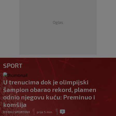
Oglas
SPORT
U trenucima dok je olimpijski
šampion obarao rekord, plamen
odnio njegovu kuću: Preminuo i
komšija
|
|
0
OSTALI SPORTOVI
prije 5 min.