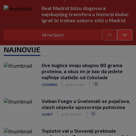
Real Madrid blizu dogovora
najskupljeg transfera u historiji kluba:
Igrač bi trebao uskoro stići u Madrid
|
|
0
NOGOMET
prije 1 h
Idi na Sport
Lara Gut-Behrami završila karijeru:
Jedna od najvećih skijašica svih
NAJNOVIJE
vremena rekla "zbogom"
|
|
0
OSTALI SPORTOVI
prije 1 h
Ove kuglice imaju ukupno 80 grama
Predsjednik FIFA-e ne odustaje od
proteina, a okus im je kao da jedete
svojih planova: Otkriveno šta je
najfinije slatkiše od čokolade
ponudio Marokancima za podršku
|
|
|
|
0
COOKING
prije 0 min.
0
NOGOMET
prije 2 h
Vulkan Fuego u Gvatemali se pojačava,
vlasti objavile upozorenja putnicima
|
|
0
SVIJET
prije 52 min.
Toplotni val u Sloveniji prekinule