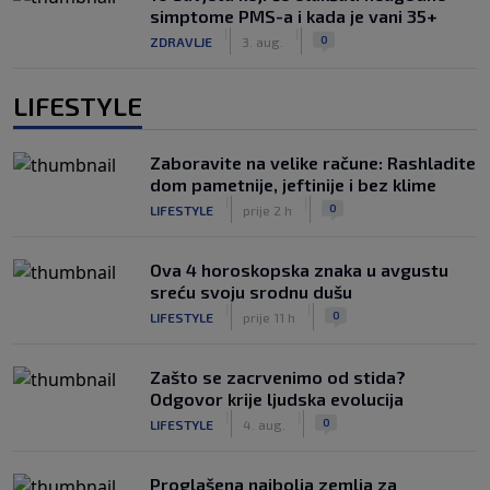
simptome PMS-a i kada je vani 35+
|
|
0
ZDRAVLJE
3. aug.
LIFESTYLE
Zaboravite na velike račune: Rashladite
dom pametnije, jeftinije i bez klime
|
|
0
LIFESTYLE
prije 2 h
Ova 4 horoskopska znaka u avgustu
sreću svoju srodnu dušu
|
|
0
LIFESTYLE
prije 11 h
Zašto se zacrvenimo od stida?
Odgovor krije ljudska evolucija
|
|
0
LIFESTYLE
4. aug.
Proglašena najbolja zemlja za