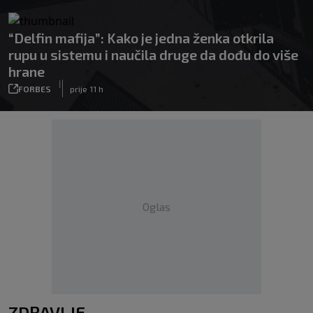
“Delfin mafija”: Kako je jedna ženka otkrila
rupu u sistemu i naučila druge da dođu do više
hrane
|
FORBES
prije 11 h
Oglas
ZDRAVLJE