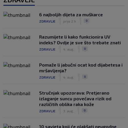
6 najboljih dijeta za muškarce
|
|
0
ZDRAVLJE
prije 2 h
Razumijete li kako funkcionira UV
indeks? Ovdje je sve što trebate znati
|
|
0
ZDRAVLJE
4. aug.
Pomaže li jabučni ocat kod dijabetesa i
mršavljenja?
|
|
0
ZDRAVLJE
4. aug.
Stručnjak upozorava: Pretjerano
izlaganje suncu povećava rizik od
različitih oblika raka kože
|
|
0
ZDRAVLJE
3. aug.
10 savjeta koji će olakšati neugodne