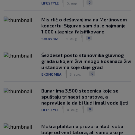
|
|
0
LIFESTYLE
5. aug.
Misirlić o dešavanjima na Merlinovom
koncertu: Siguran sam da je najmanje
1.000 ulaznica falsifikovano
|
|
0
SHOWBIZ
5. aug.
Šezdeset posto stanovnika glavnog
grada u kojem živi mnogo Bosanaca živi
u stanovima koje daje grad
|
|
0
EKONOMIJA
5. aug.
Bunar imа 3.500 stepenica koje se
spuštaju trinaest spratova, a
napravljen je da bi ljudi imali vode ljeti
|
|
0
LIFESTYLE
4. aug.
Mokra plahta na prozoru hladi sobu
bolje od ventilatora, ali samo ako je