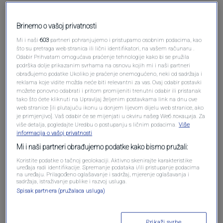
Pošalji komentar
Brinemo o vašoj privatnosti
Mi i naši
603
partneri pohranjujemo i pristupamo osobnim podacima, kao
što su pretraga web stranica ili lični identifikatori, na vašem računaru .
Odabir Prihvatam omogućava praćenje tehnologije kako bi se pružila
podrška dolje prikazanim svrhama na osnovu kojih mi i naši partneri
obrađujemo podatke Ukoliko je praćenje onemogućeno, neki od sadržaja i
reklama koje vidite možda neće biti relevantni za vas. Ovaj odabir postavki
možete ponovno odabrati i pritom promijeniti trenutni odabir ili pristanak
tako što ćete kliknuti na Upravljaj željenim postavkama link na dnu ove
web stranice [ili plutajuću ikonu u donjem lijevom dijelu web stranice, ako
je primjenjivo]. Vaš odabir će se mijenjati u okviru našeg Wеб локација. Za
više detalja, pogledajte Uredbu o postupanju s ličnim podacima.
Više
Oglas
informacija o vašoj privatnosti
Mi i naši partneri obrađujemo podatke kako bismo pružali:
Koristite podatke o tačnoj geolokaciji. Aktivno skenirajte karakteristike
uređaja radi identifikacije. Spremanje podataka i/ili pristupanje podacima
na uređaju. Prilagođeno oglašavanje i sadržaj, mjerenje oglašavanja i
sadržaja, istraživanje publike i razvoj usluga.
Spisak partnera (pružalaca usluga)
Prikaži svrhe