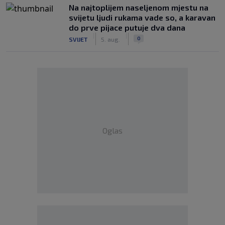
Na najtoplijem naseljenom mjestu na
svijetu ljudi rukama vade so, a karavan
do prve pijace putuje dva dana
|
|
0
SVIJET
5. aug.
Oglas