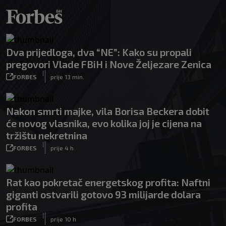
Dva prijedloga, dva “NE”: Kako su propali
pregovori Vlade FBiH i Nove Željezare Zenica
|
FORBES
prije 13 min.
Nakon smrti majke, vila Borisa Beckera dobit
će novog vlasnika, evo kolika joj je cijena na
tržištu nekretnina
|
FORBES
prije 4 h
Rat kao pokretač energetskog profita: Naftni
giganti ostvarili gotovo 93 milijarde dolara
profita
|
FORBES
prije 10 h