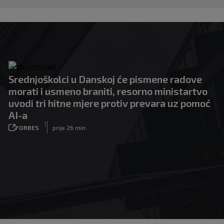
Srednjoškolci u Danskoj će pismene radove
morati i usmeno braniti, resorno ministartvo
uvodi tri hitne mjere protiv prevara uz pomoć
AI-a
|
FORBES
prije 26 min.