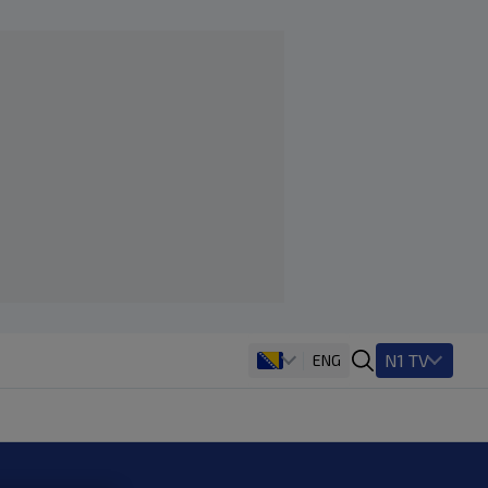
N1 TV
ENG