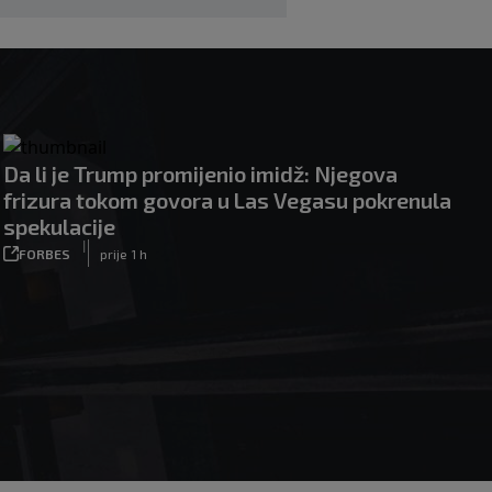
Da li je Trump promijenio imidž: Njegova
frizura tokom govora u Las Vegasu pokrenula
spekulacije
|
FORBES
prije 1 h