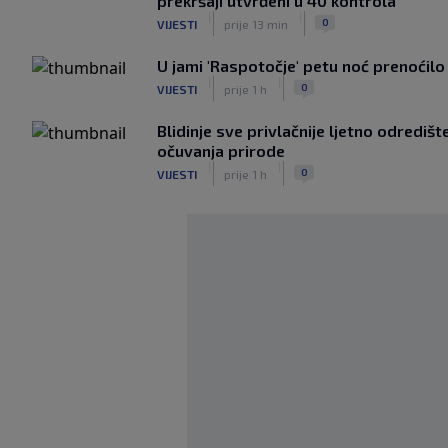
prekršaji utvrđeni u 40 kontrola
|
|
0
VIJESTI
prije 13 min
U jami 'Raspotočje' petu noć prenoćilo
|
|
0
VIJESTI
prije 1 h
Blidinje sve privlačnije ljetno odrediš
očuvanja prirode
|
|
0
VIJESTI
prije 1 h