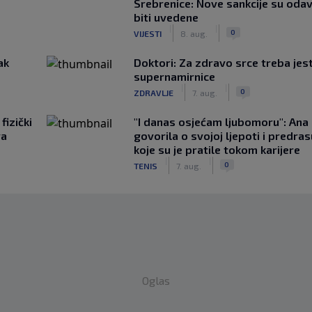
Srebrenice: Nove sankcije su oda
biti uvedene
|
|
0
VIJESTI
8. aug.
ak
Doktori: Za zdravo srce treba jest
supernamirnice
|
|
0
ZDRAVLJE
7. aug.
fizički
"I danas osjećam ljubomoru": Ana 
va
govorila o svojoj ljepoti i predr
koje su je pratile tokom karijere
|
|
0
TENIS
7. aug.
Oglas