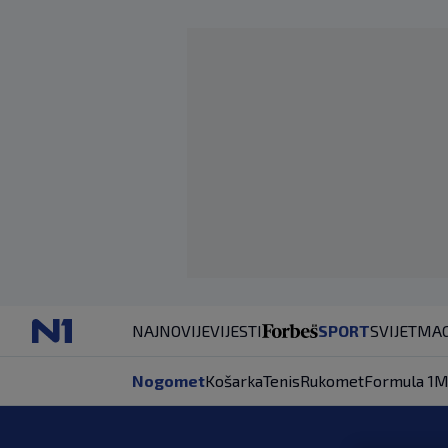
NAJNOVIJE
VIJESTI
SPORT
SVIJET
MAG
Nogomet
Košarka
Tenis
Rukomet
Formula 1
M