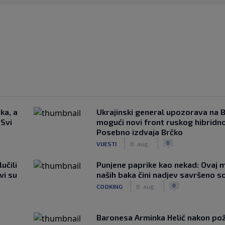
ka, a
Ukrajinski general upozorava na B
 Svi
mogući novi front ruskog hibridno
Posebno izdvaja Brčko
|
|
0
VIJESTI
8. aug.
učili
Punjene paprike kao nekad: Ovaj ma
vi su
naših baka čini nadjev savršeno s
|
|
0
COOKING
8. aug.
Baronesa Arminka Helić nakon po