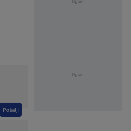
Oglas
Oglas
Pošalji