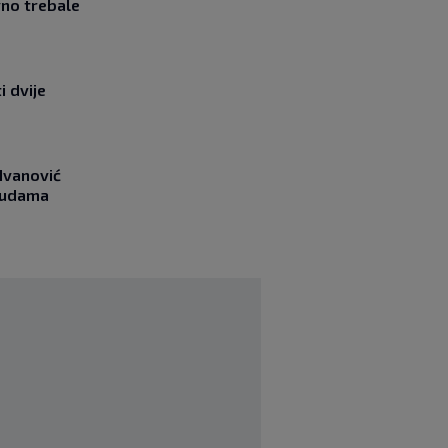
vno trebale
i dvije
Ivanović
asudama