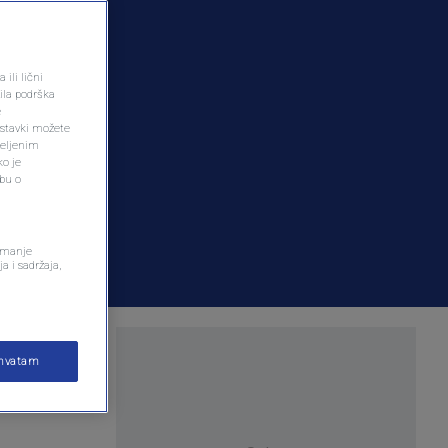
ili lični
ila podrška
e
ostavki možete
željenim
ko je
dbu o
remanje
a i sadržaja,
skog
ihvatam