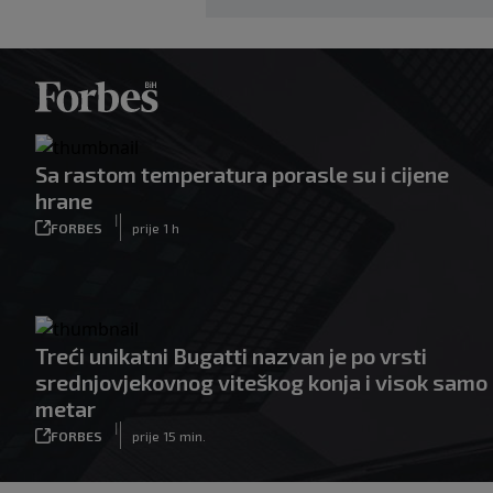
Sa rastom temperatura porasle su i cijene
hrane
|
FORBES
prije 1 h
Treći unikatni Bugatti nazvan je po vrsti
srednjovjekovnog viteškog konja i visok samo
metar
|
FORBES
prije 15 min.