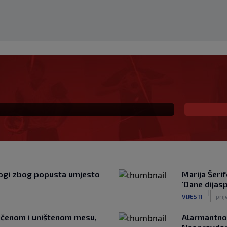
ekivanu ulogu u
la veliki potez
mnogi zbog popusta umjesto
Marija Šerif
'Dane dijas
|
VIJESTI
prij
učenom i uništenom mesu,
Alarmantno 