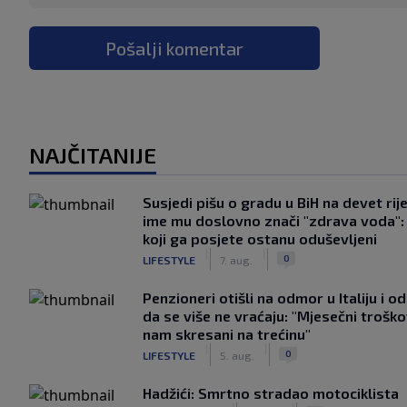
Pošalji komentar
NAJČITANIJE
Susjedi pišu o gradu u BiH na devet rije
ime mu doslovno znači "zdrava voda":
koji ga posjete ostanu oduševljeni
|
|
0
LIFESTYLE
7. aug.
Penzioneri otišli na odmor u Italiju i odl
da se više ne vraćaju: "Mjesečni troško
nam skresani na trećinu"
|
|
0
LIFESTYLE
5. aug.
Hadžići: Smrtno stradao motociklista