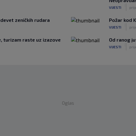
Neopravdana
|
VIJESTI
prij
 devet zeničkih rudara
Požar kod Ko
|
VIJESTI
prij
te, turizam raste uz izazove
Od ranog ju
|
VIJESTI
prij
Oglas