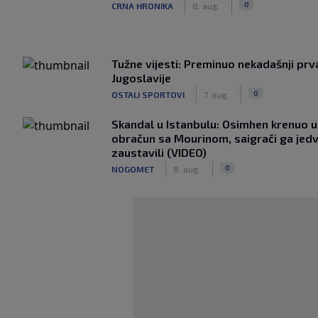
|
|
0
CRNA HRONIKA
8. aug.
Tužne vijesti: Preminuo nekadašnji prv
Jugoslavije
|
|
0
OSTALI SPORTOVI
7. aug.
Skandal u Istanbulu: Osimhen krenuo u 
obračun sa Mourinom, saigrači ga jed
zaustavili (VIDEO)
|
|
0
NOGOMET
8. aug.