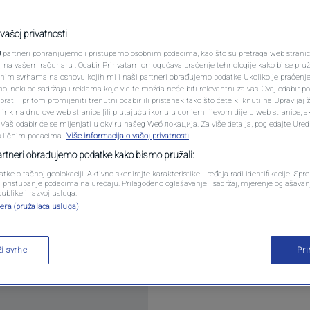
PODCAST
poseban doček
N1 SPECIJAL
vašoj privatnosti
 otvaranja Mundijala
3
partneri pohranjujemo i pristupamo osobnim podacima, kao što su pretraga web stranica 
FENOMENI
ri, na vašem računaru . Odabir Prihvatam omogućava praćenje tehnologije kako bi se pruž
anim svrhama na osnovu kojih mi i naši partneri obrađujemo podatke Ukoliko je praćenj
 neki od sadržaja i reklama koje vidite možda neće biti relevantni za vas. Ovaj odabir p
NEISTRAŽENO
ati i pritom promijeniti trenutni odabir ili pristanak tako što ćete kliknuti na Upravljaj 
ink na dnu ove web stranice [ili plutajuću ikonu u donjem lijevom dijelu web stranice, a
entara
VIRALNO
. Vaš odabir će se mijenjati u okviru našeg Wеб локација. Za više detalja, pogledajte Ure
s ličnim podacima.
Više informacija o vašoj privatnosti
FOTO
partneri obrađujemo podatke kako bismo pružali:
atke o tačnoj geolokaciji. Aktivno skenirajte karakteristike uređaja radi identifikacije. Sp
PROMO
li pristupanje podacima na uređaju. Prilagođeno oglašavanje i sadržaj, mjerenje oglašavanj
publike i razvoj usluga.
era (pružalaca usluga)
VIDEO
e u utorak u Meksiko, gdje će boraviti tokom Svjet
ži svrhe
Pr