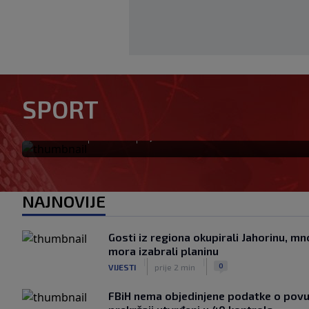
Modrić bi mogao dobiti neoč
SPORT
Milanu: Gazzetta nagovijesti
|
|
0
NOGOMET
prije 1 h
NAJNOVIJE
Gosti iz regiona okupirali Jahorinu, 
mora izabrali planinu
|
|
0
VIJESTI
prije 2 min
FBiH nema objedinjene podatke o pov