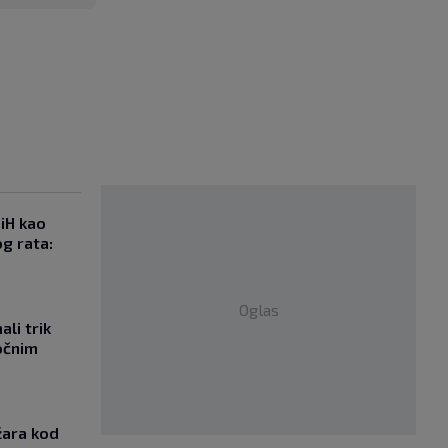
iH kao
g rata:
Oglas
li trik
očnim
žara kod