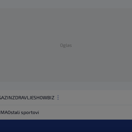
Oglas
AZIN
ZDRAVLJE
SHOWBIZ
KOLUMNE
MA
Ostali sportovi