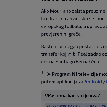
Ako Mourinho zaista preuzme R
bi odradio tranzicijsku sezonu.
evropskog fudbala, a upravo zb
provjerenih igrača.
Bastoni bi mogao postati prvi v
transfer kojim bi Real zadao o
ere na Santiago Bernabéuu.
╰┈➤ Program N1 televizije mo
putem aplikacija za
Android
/
Više tema kao što je ova?
ALESSANDRO BASTONI
FC BARCELON