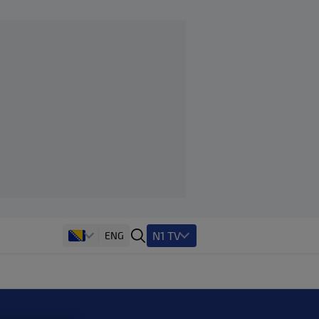
N1 TV
ENG