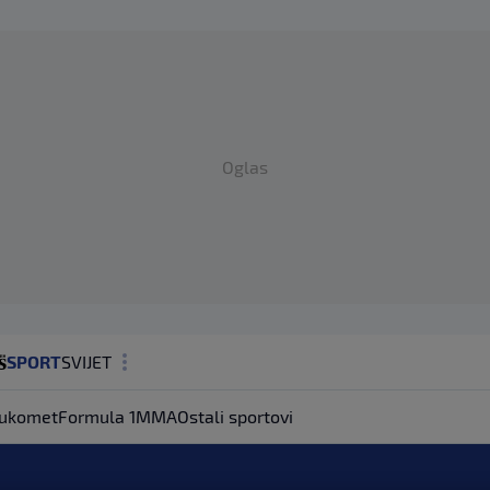
Oglas
SPORT
SVIJET
MAGAZIN
ukomet
Formula 1
MMA
Ostali sportovi
ZDRAVLJE