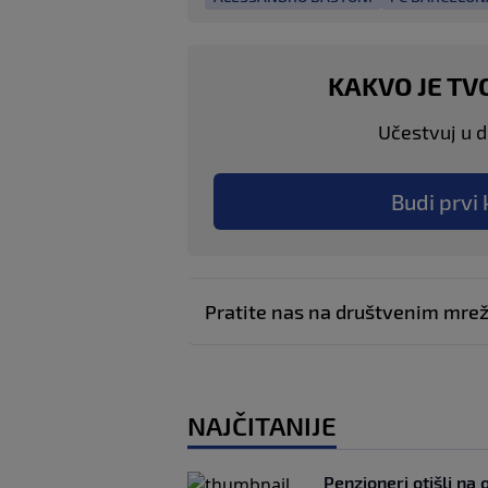
KAKVO JE TV
Učestvuj u di
Budi prvi 
Pratite nas na društvenim mr
NAJČITANIJE
Penzioneri otišli na