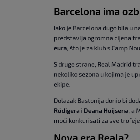
Barcelona ima ozb
Iako je Barcelona dugo bila u n
predstavlja ogromna cijena tra
eura
, što je za klub s Camp Nou
S druge strane, Real Madrid tr
nekoliko sezona u kojima je upr
ekipe.
Dolazak Bastonija donio bi dod
Rüdigera
i
Deana Huijsena
, a
moći konkurisati za sve trofeje
Nova era Reala?