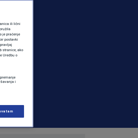
ica ili lični
pružila
 je praćenje
ir postavki
pravljaj
b stranice, ako
te Uredbu o
 Spremanje
ašavanja i
hvatam