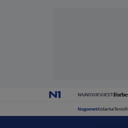
NAJNOVIJE
VIJESTI
Nogomet
Košarka
Tenis
R