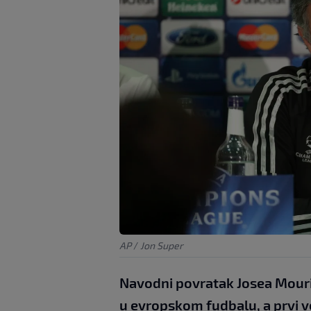
AP
/
Jon Super
Navodni povratak Josea Mouri
u evropskom fudbalu, a prvi ve