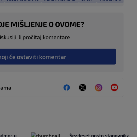
OJE MIŠLJENJE O OVOME?
skusiji ili pročitaj komentare
koji će ostaviti komentar
ežama
 odmor u
Šezdeset posto stanovnika