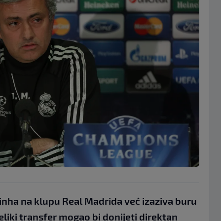
nha na klupu Real Madrida već izaziva buru
liki transfer mogao bi donijeti direktan