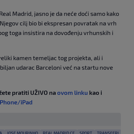
eal Madrid, jasno je da neće doći samo kako
 Njegov cilj bio bi ekspresan povratak na vrh
og toga insistira na dovođenju vrhunskih i
eliki kamen temeljac tog projekta, ali i
zbiljan udarac Barceloni već na startu nove
žete pratiti UŽIVO na
ovom linku
kao i
iPhone/iPad
A
JOSE MOURINHO
REAL MADRID CF
SPORT
TRANSFERI
TRAN