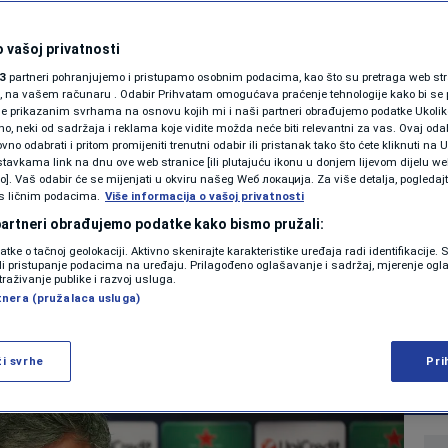
zvanično ni preuzeo
SHOWBIZ
KOLUMNE
 vašoj privatnosti
napravio potpuni
3
partneri pohranjujemo i pristupamo osobnim podacima, kao što su pretraga web stran
ori, na vašem računaru . Odabir Prihvatam omogućava praćenje tehnologije kako bi se 
rceloni viđeno
je prikazanim svrhama na osnovu kojih mi i naši partneri obrađujemo podatke Ukoliko
 neki od sadržaja i reklama koje vidite možda neće biti relevantni za vas. Ovaj odab
PODCAST
no odabrati i pritom promijeniti trenutni odabir ili pristanak tako što ćete kliknuti na U
tavkama link na dnu ove web stranice [ili plutajuću ikonu u donjem lijevom dijelu we
N1 SPECIJAL
vo]. Vaš odabir će se mijenjati u okviru našeg Wеб локација. Za više detalja, pogledaj
s ličnim podacima.
Više informacija o vašoj privatnosti
0
NOGOMET
komentara
FENOMENI
|
|
 partneri obrađujemo podatke kako bismo pružali:
datke o tačnoj geolokaciji. Aktivno skenirajte karakteristike uređaja radi identifikacije.
NEISTRAŽENO
ili pristupanje podacima na uređaju. Prilagođeno oglašavanje i sadržaj, mjerenje ogl
traživanje publike i razvoj usluga.
Više
tnera (pružalaca usluga)
VIRALNO
FOTO
ži svrhe
Pri
PROMO
VIDEO