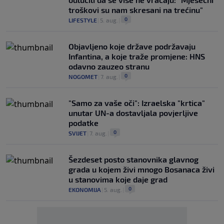
troškovi su nam skresani na trećinu"
0
LIFESTYLE
|
5. aug.
|
Objavljeno koje države podržavaju
Infantina, a koje traže promjene: HNS
odavno zauzeo stranu
0
NOGOMET
|
7. aug.
|
"Samo za vaše oči": Izraelska "krtica"
unutar UN-a dostavljala povjerljive
podatke
0
SVIJET
|
7. aug.
|
Šezdeset posto stanovnika glavnog
grada u kojem živi mnogo Bosanaca živi
u stanovima koje daje grad
0
EKONOMIJA
|
5. aug.
|