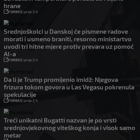
hrane
FORBES
|
prije 3 h
Srednjoškolci u Danskoj će pismene radove
morati i usmeno braniti, resorno ministartvo
uvodi tri hitne mjere protiv prevara uz pomoć
AI-a
FORBES
|
prije 2 h
Da li je Trump promijenio imidž: Njegova
frizura tokom govora u Las Vegasu pokrenula
spekulacije
FORBES
|
prije 2 h
Treći unikatni Bugatti nazvan je po vrsti
srednjovjekovnog viteškog konja i visok samo
metar