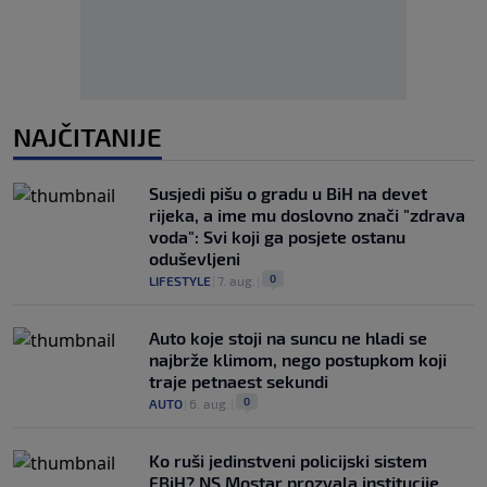
NAJČITANIJE
Susjedi pišu o gradu u BiH na devet
rijeka, a ime mu doslovno znači "zdrava
voda": Svi koji ga posjete ostanu
oduševljeni
0
LIFESTYLE
|
7. aug.
|
Auto koje stoji na suncu ne hladi se
najbrže klimom, nego postupkom koji
traje petnaest sekundi
0
AUTO
|
6. aug.
|
Ko ruši jedinstveni policijski sistem
FBiH? NS Mostar prozvala institucije