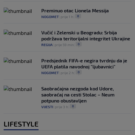
Preminuo otac Lionela Messija
0
NOGOMET
|
prije 1 h
|
Vučić i Zelenski u Beogradu: Srbija
podržava teritorijalni integritet Ukrajine
0
REGIJA
|
prije 59 min
|
Predsjednik FIFA-e negira tvrdnju da je
UEFA platila navodnoj "ljubavnici"
0
NOGOMET
|
prije 2 h
|
Saobraćajna nezgoda kod Udore,
saobraćaj na cesti Stolac – Neum
potpuno obustavljen
0
VIJESTI
|
prije 3 h
|
LIFESTYLE