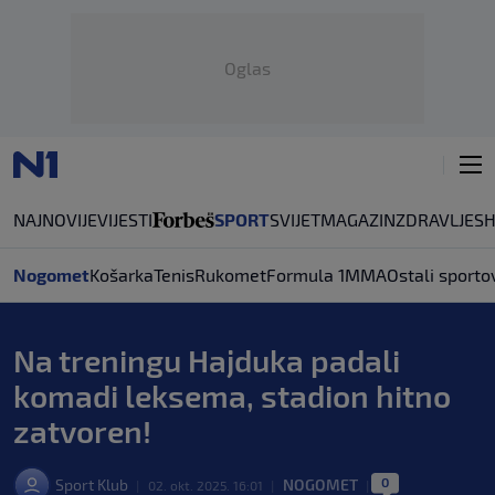
Oglas
NAJNOVIJE
VIJESTI
SPORT
SVIJET
MAGAZIN
ZDRAVLJE
S
Nogomet
Košarka
Tenis
Rukomet
Formula 1
MMA
Ostali sporto
Na treningu Hajduka padali
komadi leksema, stadion hitno
zatvoren!
0
Sport Klub
NOGOMET
|
02. okt. 2025. 16:01
|
|