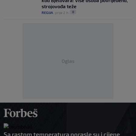
kod Bjelovara: Više osoba povrijeđeno,
strojovođa teže
0
REGIJA
|
prije 2 h
|
Oglas
Sa rastom temperatura porasle su i cijene