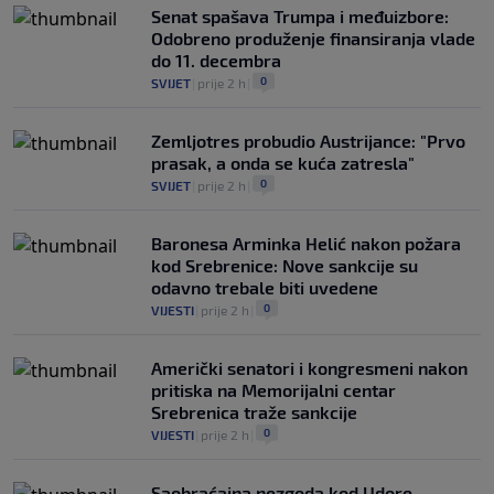
Senat spašava Trumpa i međuizbore:
Odobreno produženje finansiranja vlade
do 11. decembra
0
SVIJET
|
prije 2 h
|
Zemljotres probudio Austrijance: "Prvo
prasak, a onda se kuća zatresla"
0
SVIJET
|
prije 2 h
|
Baronesa Arminka Helić nakon požara
kod Srebrenice: Nove sankcije su
odavno trebale biti uvedene
0
VIJESTI
|
prije 2 h
|
Američki senatori i kongresmeni nakon
pritiska na Memorijalni centar
Srebrenica traže sankcije
0
VIJESTI
|
prije 2 h
|
Saobraćajna nezgoda kod Udore,