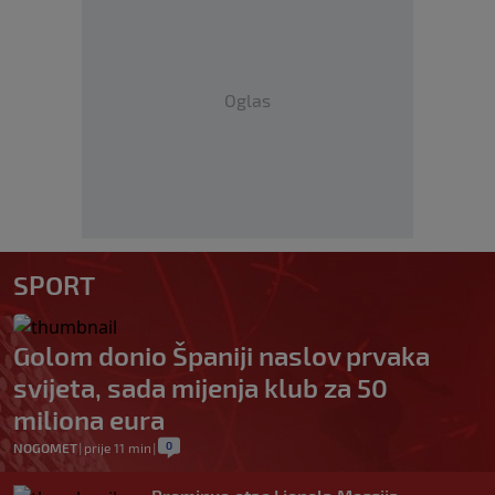
Oglas
SPORT
Golom donio Španiji naslov prvaka
svijeta, sada mijenja klub za 50
miliona eura
0
NOGOMET
|
prije 11 min
|