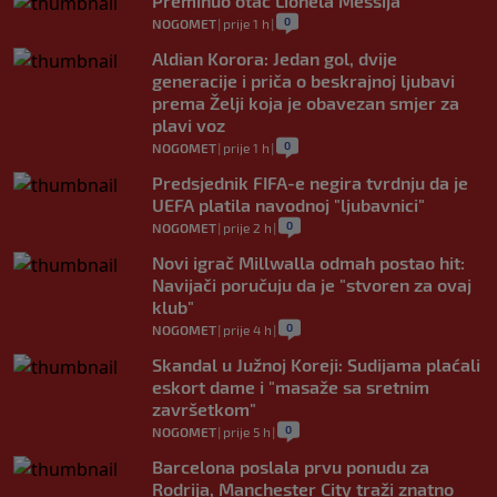
Preminuo otac Lionela Messija
0
NOGOMET
|
prije 1 h
|
Aldian Korora: Jedan gol, dvije
generacije i priča o beskrajnoj ljubavi
prema Želji koja je obavezan smjer za
plavi voz
0
NOGOMET
|
prije 1 h
|
Predsjednik FIFA-e negira tvrdnju da je
UEFA platila navodnoj "ljubavnici"
0
NOGOMET
|
prije 2 h
|
Novi igrač Millwalla odmah postao hit:
Navijači poručuju da je "stvoren za ovaj
klub"
0
NOGOMET
|
prije 4 h
|
Skandal u Južnoj Koreji: Sudijama plaćali
eskort dame i "masaže sa sretnim
završetkom"
0
NOGOMET
|
prije 5 h
|
Barcelona poslala prvu ponudu za
Rodrija, Manchester City traži znatno