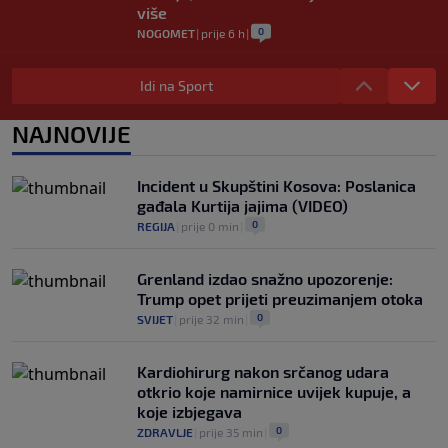
više
0
NOGOMET
|
prije 6 h
|
Dalić će postati najskuplji hrvatski
trener u historiji i jedan od najplaćenijih
Idi na Sport
selektora svijeta
0
NOGOMET
|
prije 6 h
|
NAJNOVIJE
Otkriveno ko je bio Georginina prva
ljubav: Njihova priča ponovo postala
Incident u Skupštini Kosova: Poslanica
viralna
gađala Kurtija jajima (VIDEO)
0
NOGOMET
|
7. aug.
|
0
REGIJA
|
prije 0 min
|
Grenland izdao snažno upozorenje:
Trump opet prijeti preuzimanjem otoka
0
SVIJET
|
prije 32 min
|
Kardiohirurg nakon srčanog udara
otkrio koje namirnice uvijek kupuje, a
koje izbjegava
0
ZDRAVLJE
|
prije 35 min
|