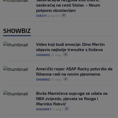
saobraćaj na cesti Stolac – Neum
potpuno obustavljen
0
VIJESTI
|
prije 3 h
|
SHOWBIZ
Video koji budi emocije: Dino Merlin
objavio najbolje trenutke s Koševa
0
SHOWBIZ
|
6. aug.
|
Američki reper A$AP Rocky potvrdio da
Rihanna radi na novim pjesmama
0
SHOWBIZ
|
6. aug.
|
Bivša Mamićeva supruga se udala za
NBA zvijezdu, pjevala se Rozga i
Marinko Rokvić
0
NOGOMET
|
5. aug.
|