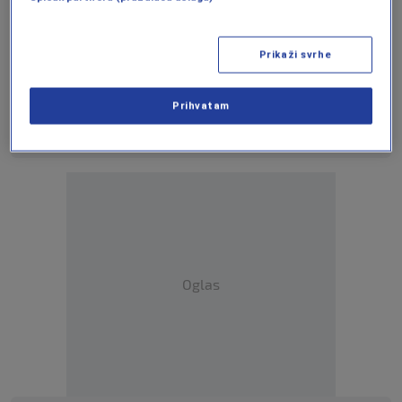
UŽIVO na
ovom linku
kao i putem aplikacija za
Android
/
iPhone/iPad
Prikaži svrhe
Više tema kao što je ova?
Prihvatam
HAJDUK
POLJUD
Oglas