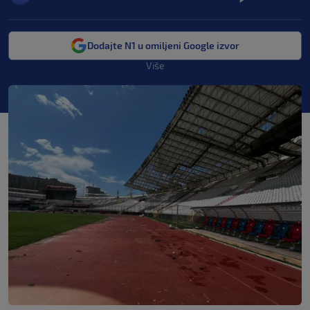
Dodajte N1 u omiljeni Google izvor
Više