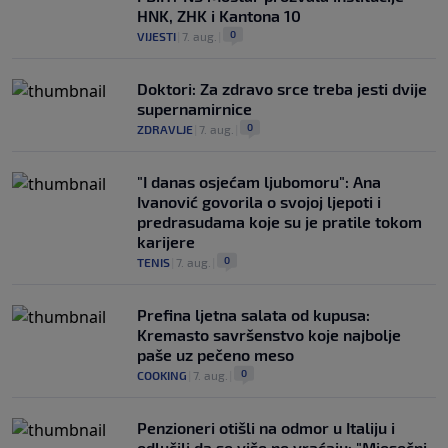
HNK, ZHK i Kantona 10
0
VIJESTI
|
7. aug.
|
Doktori: Za zdravo srce treba jesti dvije
supernamirnice
0
ZDRAVLJE
|
7. aug.
|
"I danas osjećam ljubomoru": Ana
Ivanović govorila o svojoj ljepoti i
predrasudama koje su je pratile tokom
karijere
0
TENIS
|
7. aug.
|
Prefina ljetna salata od kupusa:
Kremasto savršenstvo koje najbolje
paše uz pečeno meso
0
COOKING
|
7. aug.
|
Penzioneri otišli na odmor u Italiju i
odlučili da se više ne vraćaju: "Mjesečni