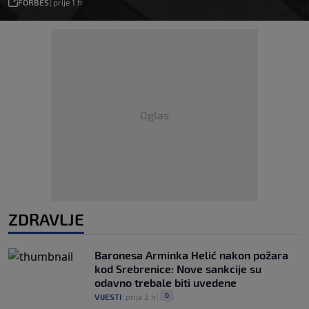
FORBES
|
prije 1 h
Oglas
ZDRAVLJE
Baronesa Arminka Helić nakon požara
kod Srebrenice: Nove sankcije su
odavno trebale biti uvedene
0
VIJESTI
|
prije 2 h
|