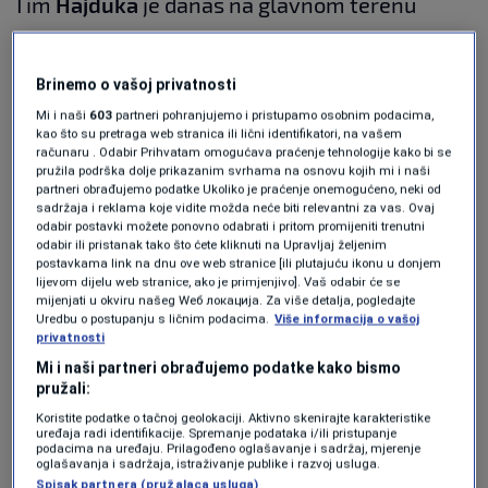
Tim
Hajduka
je danas na glavnom terenu
trenirao pred prvenstveni dvoboj u
Vukovaru
,
a završetak treninga je obilježilo i padanje
Brinemo o vašoj privatnosti
krhotina
leksana
, donosi to
Dalmatinski
Mi i naši
603
partneri pohranjujemo i pristupamo osobnim podacima,
kao što su pretraga web stranica ili lični identifikatori, na vašem
portal
.
računaru . Odabir Prihvatam omogućava praćenje tehnologije kako bi se
pružila podrška dolje prikazanim svrhama na osnovu kojih mi i naši
partneri obrađujemo podatke Ukoliko je praćenje onemogućeno, neki od
U Splitu je opet zapuhala
jača bura
pa se
sadržaja i reklama koje vidite možda neće biti relevantni za vas. Ovaj
dodatno pogoršala situacija na stadionu Poljud
odabir postavki možete ponovno odabrati i pritom promijeniti trenutni
odabir ili pristanak tako što ćete kliknuti na Upravljaj željenim
te se ‘otvorila rana’ od prvog dijela jula, kada je
postavkama link na dnu ove web stranice [ili plutajuću ikonu u donjem
lijevom dijelu web stranice, ako je primjenjivo]. Vaš odabir će se
oštećen krov Poljuda.
mijenjati u okviru našeg Wеб локација. Za više detalja, pogledajte
Uredbu o postupanju s ličnim podacima.
Više informacija o vašoj
privatnosti
Poljud će sljedeća dva dana biti zatvoren, a u
Mi i naši partneri obrađujemo podatke kako bismo
međuvremenu će stići alpinisti kako bi sanirali
pružali:
krov.
Koristite podatke o tačnoj geolokaciji. Aktivno skenirajte karakteristike
uređaja radi identifikacije. Spremanje podataka i/ili pristupanje
podacima na uređaju. Prilagođeno oglašavanje i sadržaj, mjerenje
oglašavanja i sadržaja, istraživanje publike i razvoj usluga.
╰┈➤ Program N1 televizije možete pratiti
Spisak partnera (pružalaca usluga)