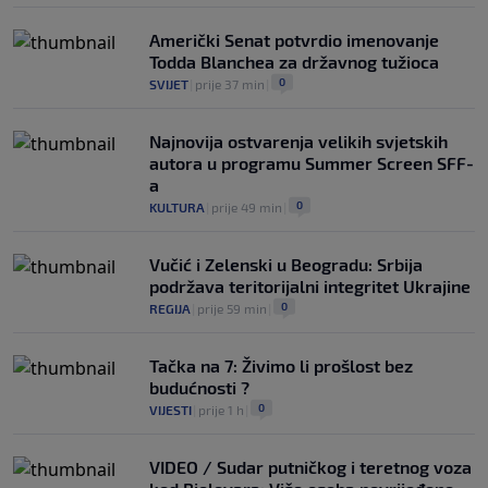
Američki Senat potvrdio imenovanje
Todda Blanchea za državnog tužioca
0
SVIJET
|
prije 37 min
|
Najnovija ostvarenja velikih svjetskih
autora u programu Summer Screen SFF-
a
0
KULTURA
|
prije 49 min
|
Vučić i Zelenski u Beogradu: Srbija
podržava teritorijalni integritet Ukrajine
0
REGIJA
|
prije 59 min
|
Tačka na 7: Živimo li prošlost bez
budućnosti ?
0
VIJESTI
|
prije 1 h
|
VIDEO / Sudar putničkog i teretnog voza